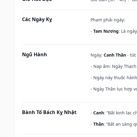
Các Ngày Kỵ
Phạm phải ngày:
-
Tam Nương
: Là ngà
Ngũ Hành
Ngày:
Canh Thân
- tức
- Nạp âm: Ngày Thạch 
- Ngày này thuộc hành
- Ngày Thân lục hợp vớ
Bành Tổ Bách Kỵ Nhật
-
Canh
: “Bất kinh lạc
-
Thân
: “Bất an sàng 