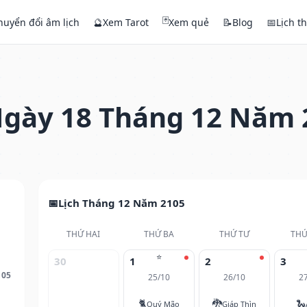
🃏
huyển đổi âm lịch
🔮
Xem Tarot
Xem quẻ
📝
Blog
📅
Lịch t
gày 18 Tháng 12 Năm 
Lịch Tháng 12 Năm 2105
THỨ HAI
THỨ BA
THỨ TƯ
THỨ
⭐
30
1
2
3
105
25/10
26/10
2
🐈
🐉
🐍
Quý Mão
Giáp Thìn