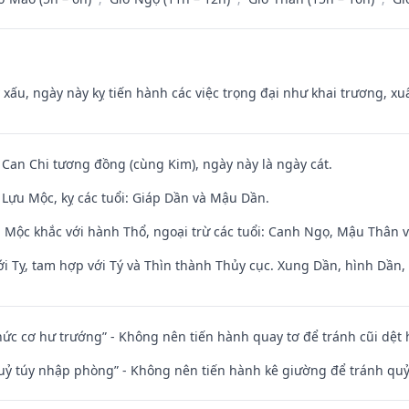
y xấu, ngày này kỵ tiến hành các việc trọng đại như khai trương, xuấ
 Can Chi tương đồng (cùng Kim), ngày này là ngày cát.
Lựu Mộc, kỵ các tuổi: Giáp Dần và Mậu Dần.
 Mộc khắc với hành Thổ, ngoại trừ các tuổi: Canh Ngọ, Mậu Thân 
i Tỵ, tam hợp với Tý và Thìn thành Thủy cục. Xung Dần, hình Dần, h
 chức cơ hư trướng” - Không nên tiến hành quay tơ để tránh cũi dệt
quỷ túy nhập phòng” - Không nên tiến hành kê giường để tránh q