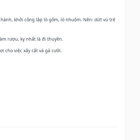
t hành, khởi công lập lò gốm, lò nhuộm. Nên: dứt vú trẻ
àm rượu, kỵ nhất là đi thuyền.
ợi cho việc xây cất và gả cưới.