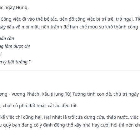
ức ngày Hung.
Công việc đi vào thế bế tắc, tiến độ công việc bị trì trệ, trở ngại. 
ày xấu về mọi mặt, nên tránh để hạn chế mưu sự khó thành công 
hẩn cần
ng làm được chi
i
 ly bất tường.”
ng - Vương Phách: Xấu (Hung Tú) Tướng tinh con dê, chủ trị ngày 
t, chặt cỏ phá đất hoặc cắt áo đều tốt.
 kể việc chi cũng hại. Hại nhất là trổ cửa dựng cửa, tháo nước, việ
ếu quý bạn đang có ý định động thổ xây nhà hay cưới hỏi thì nên c