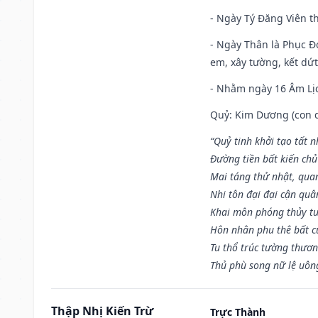
- Ngày Tý Đăng Viên t
- Ngày Thân là Phục Đo
em, xây tường, kết dứt
- Nhằm ngày 16 Âm Lị
Quỷ: Kim Dương (con dê)
“Quỷ tinh khởi tạo tất 
Đường tiền bất kiến chủ
Mai táng thử nhật, quan
Nhi tôn đại đại cận qu
Khai môn phóng thủy tu
Hôn nhân phu thê bất c
Tu thổ trúc tường thươn
Thủ phù song nữ lệ uôn
Thập Nhị Kiến Trừ
Trực Thành