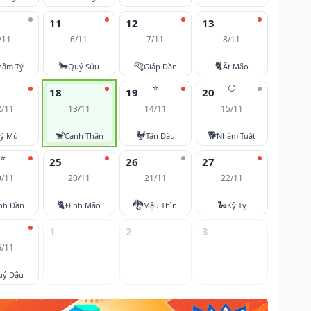
11
12
13
/11
6/11
7/11
8/11
🐂
🐅
🐈
hâm Tý
Quý Sửu
Giáp Dần
Ất Mão
⭐
🌕
18
19
20
2/11
13/11
14/11
15/11
🐒
🐓
🐕
ỷ Mùi
Canh Thân
Tân Dậu
Nhâm Tuất
⭐
25
26
27
9/11
20/11
21/11
22/11
🐈
🐉
🐍
nh Dần
Đinh Mão
Mậu Thìn
Kỷ Tỵ
1
2
3
6/11
uý Dậu