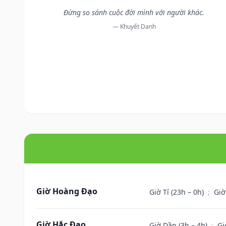
Đừng so sánh cuộc đời mình với người khác.
— Khuyết Danh
Giờ Hoàng Đạo
Giờ Tí (23h – 0h)
;
Giờ
Giờ Hắc Đạo
Giờ Dần (3h – 4h)
;
Gi