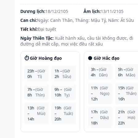
Dương lịch:
18/12/2105
Âm lịch:
13/11/2105
Can chi:
Ngày: Canh Thân, Tháng: Mậu Tý, Năm: Ất Sửu
Tiết khí:
Đại tuyết
Ngày Thiên Tặc:
Xuất hành xấu, cầu tài không được, đi
đường dễ mất cắp, mọi việc đều rất xấu
⏱️ Giờ Hoàng đạo
🌑 Giờ Hắc đạo
3h –
(Giờ
5h –
(Giờ
23h –
(Giờ
1h –
(Giờ
4h
Dần)
6h
Mão)
0h
Tí)
2h
Sửu)
11h
(Giờ
15h
(Giờ
7h –
(Giờ
9h –
(Giờ
–
Ngọ)
–
Thân)
8h
Thìn)
10h
Tỵ)
12h
16h
13h
(Giờ
19h
(Giờ
17h
(Giờ
21h
(Giờ
–
Mùi)
–
Tuất)
–
Dậu)
–
Hợi)
14h
20h
18h
22h