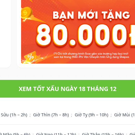
XEM TỐT XẤU NGÀY 18 THÁNG 12
 Sửu (1h – 2h)
;
Giờ Thìn (7h – 8h)
;
Giờ Tỵ (9h – 10h)
;
Giờ Mùi (
ờ Mão (5h – 6h)
;
Giờ Ngọ (11h – 12h)
;
Giờ Thân (15h – 16h)
;
Gi