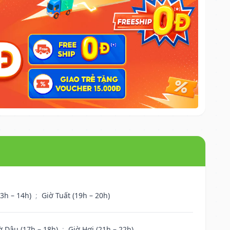
13h – 14h)
;
Giờ Tuất (19h – 20h)
ờ Dậu (17h – 18h)
;
Giờ Hợi (21h – 22h)