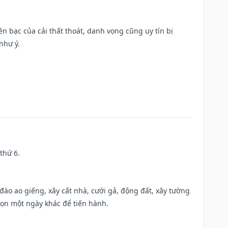
Tiền bạc của cải thất thoát, danh vọng cũng uy tín bị
như ý.
thứ 6.
c đào ao giếng, xây cất nhà, cưới gả, động đất, xây tường
họn một ngày khác để tiến hành.