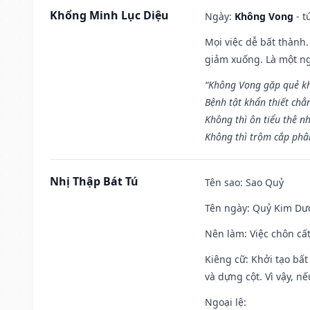
Khổng Minh Lục Diệu
Ngày:
Không Vong
- t
Mọi việc dễ bất thành. 
giảm xuống. Là một ng
“Không Vong gặp quẻ k
Bệnh tật khẩn thiết chẳ
Không thì ôn tiểu thê nh
Không thì trộm cắp phân
Nhị Thập Bát Tú
Tên sao
: Sao Quỷ
Tên ngày
: Quỷ Kim Dươ
Nên làm
: Việc chôn cấ
Kiêng cữ
: Khởi tạo bất
và dựng cột. Vì vậy, n
Ngoại lệ
: