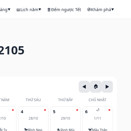
háng
📖
Lịch năm
🧧
Đếm ngược Tết
🧭
Khám phá
▼
▼
▼
2105
 NĂM
THỨ SÁU
THỨ BẢY
CHỦ NHẬT
🌙
4
5
6
7/10
28/10
29/10
1/11
🐎
🐐
🐒
Ất Tỵ
Bính Ngọ
Đinh Mùi
Mậu Thân