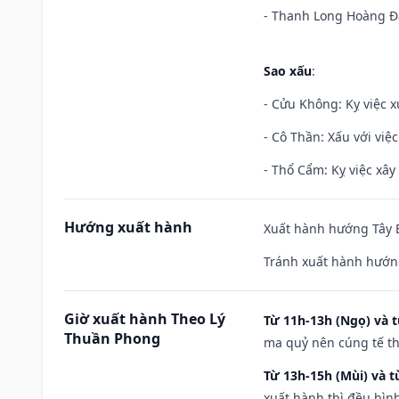
- Thanh Long Hoàng Đạ
Sao xấu
:
- Cửu Không: Kỵ việc x
- Cô Thần: Xấu với việc
- Thổ Cẩm: Kỵ việc xây
Hướng xuất hành
Xuất hành hướng Tây B
Tránh xuất hành hướn
Giờ xuất hành Theo Lý
Từ 11h-13h (Ngọ) và t
Thuần Phong
ma quỷ nên cúng tế th
Từ 13h-15h (Mùi) và t
xuất hành thì đều bìn