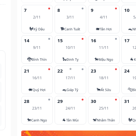
7
8
9
10
2/11
3/11
4/11
5
🐓
🐕
🐖
🐀
Kỷ Dậu
Canh Tuất
Tân Hợi
N
14
15
16
17
9/11
10/11
11/11
1
🐉
🐍
🐎
🐐
Bính Thìn
Đinh Tỵ
Mậu Ngọ
K
⭐
21
22
23
24
16/11
17/11
18/11
1
🐖
🐀
🐂
🐅
Quý Hợi
Giáp Tý
Ất Sửu
Bí
28
29
30
31
23/11
24/11
25/11
2
🐎
🐐
🐒
🐓
Canh Ngọ
Tân Mùi
Nhâm Thân
Q