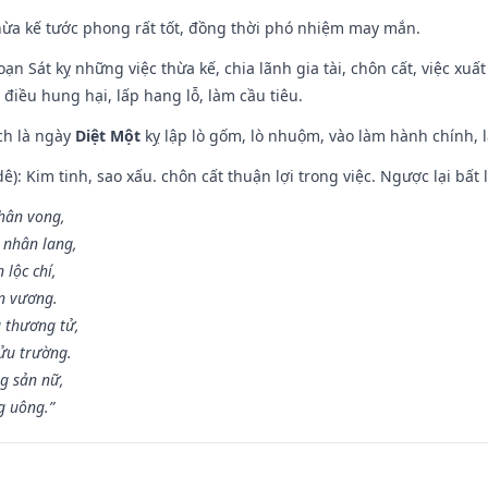
hừa kế tước phong rất tốt, đồng thời phó nhiệm may mắn.
ạn Sát kỵ những việc thừa kế, chia lãnh gia tài, chôn cất, việc xuấ
 điều hung hại, lấp hang lỗ, làm cầu tiêu.
ch là ngày
Diệt Một
kỵ lập lò gốm, lò nhuộm, vào làm hành chính, l
: Kim tinh, sao xấu. chôn cất thuận lợi trong việc. Ngược lại bất l
nhân vong,
 nhân lang,
 lộc chí,
ân vương.
 thương tử,
ửu trường.
g sản nữ,
g uông.”