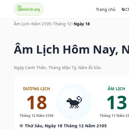
🗓️
Trang chủ
🔄
C
Amlich.org
Âm Lịch
>
Năm 2105
>
Tháng 12
>
Ngày 18
Âm Lịch Hôm Nay, N
Ngày Canh Thân, Tháng Mậu Tý, Năm Ất Sửu
DƯƠNG LỊCH
ÂM LỊCH
18
13
🐒
Tháng 12 Năm 2105
Tháng 11 Năm 2
☀️ Thứ Sáu, Ngày 18 Tháng 12 Năm 2105