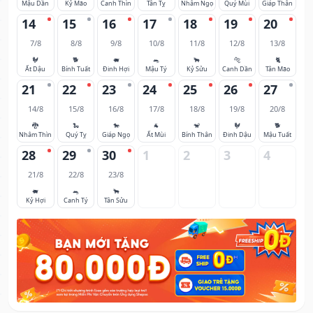
Mậu Dần
Kỷ Mão
Canh Thìn
Tân Tỵ
Nhâm Ngọ
Quý Mùi
Giáp Thân
14
15
16
17
18
19
20
7/8
8/8
9/8
10/8
11/8
12/8
13/8
🐓
🐕
🐖
🐀
🐂
🐅
🐈
Ất Dậu
Bính Tuất
Đinh Hợi
Mậu Tý
Kỷ Sửu
Canh Dần
Tân Mão
21
22
23
24
25
26
27
14/8
15/8
16/8
17/8
18/8
19/8
20/8
🐉
🐍
🐎
🐐
🐒
🐓
🐕
Nhâm Thìn
Quý Tỵ
Giáp Ngọ
Ất Mùi
Bính Thân
Đinh Dậu
Mậu Tuất
28
29
30
1
2
3
4
21/8
22/8
23/8
🐖
🐀
🐂
Kỷ Hợi
Canh Tý
Tân Sửu