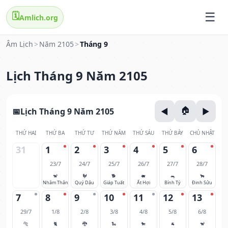
🗓️
Amlich.org
Âm Lịch
>
Năm 2105
>
Tháng 9
Lịch Tháng 9 Năm 2105
Lịch Tháng 9 Năm 2105
THỨ HAI
THỨ BA
THỨ TƯ
THỨ NĂM
THỨ SÁU
THỨ BẢY
CHỦ NHẬT
31
1
2
3
4
5
6
23/7
24/7
25/7
26/7
27/7
28/7
🐒
🐓
🐕
🐖
🐀
🐂
Nhâm Thân
Quý Dậu
Giáp Tuất
Ất Hợi
Bính Tý
Đinh Sửu
7
8
9
10
11
12
13
29/7
1/8
2/8
3/8
4/8
5/8
6/8
🐅
🐈
🐉
🐍
🐎
🐐
🐒