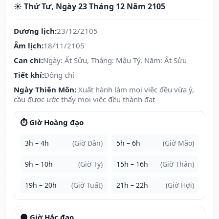
☀️ Thứ Tư, Ngày 23 Tháng 12 Năm 2105
Dương lịch:
23/12/2105
Âm lịch:
18/11/2105
Can chi:
Ngày: Ất Sửu, Tháng: Mậu Tý, Năm: Ất Sửu
Tiết khí:
Đông chí
Ngày Thiên Môn:
Xuất hành làm mọi việc đều vừa ý,
cầu được ước thấy mọi việc đều thành đạt
⏱️ Giờ Hoàng đạo
3h – 4h
(Giờ Dần)
5h – 6h
(Giờ Mão)
9h – 10h
(Giờ Tỵ)
15h – 16h
(Giờ Thân)
19h – 20h
(Giờ Tuất)
21h – 22h
(Giờ Hợi)
🌑 Giờ Hắc đạo