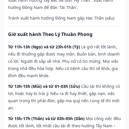
Xuất hành hướng Tây Bắc để đón 'Hỷ Thần'. Xuất hành
hướng Đông Nam để đón 'Tài Thần'.
Tránh xuất hành hướng Đông Nam gặp Hạc Thần (xấu)
Giờ xuất hành Theo Lý Thuần Phong
Từ 11h-13h (Ngọ) và từ 23h-01h (Tý)
Là giờ rất tốt lành,
nếu đi thường gặp được may mắn. Buôn bán, kinh doanh
có lời. Người đi sắp về nhà. Phụ nữ có tin mừng. Mọi việc
trong nhà đều hòa hợp. Nếu có bệnh cầu thì sẽ khỏi, gia
đình đều mạnh khỏe.
Từ 13h-15h (Mùi) và từ 01-03h (Sửu)
Cầu tài thì không có
lợi, hoặc hay bị trái ý. Nếu ra đi hay thiệt, gặp nạn, việc
quan trọng thì phải đòn, gặp ma quỷ nên cúng tế thì mới
an.
Từ 15h-17h (Thân) và từ 03h-05h (Dần)
Mọi công việc đều
được tốt lành, tốt nhất cầu tài đi theo hướng Tây Nam –