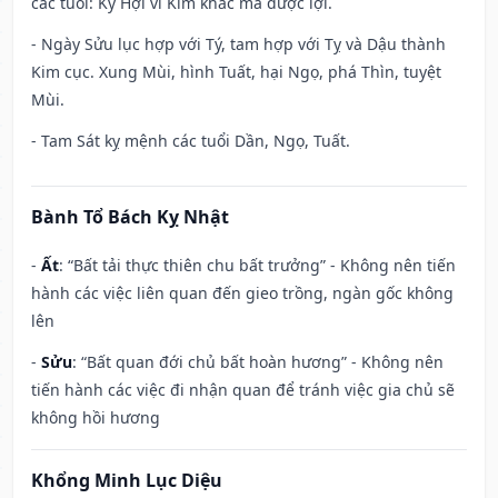
các tuổi: Kỷ Hợi vì Kim khắc mà được lợi.
- Ngày Sửu lục hợp với Tý, tam hợp với Tỵ và Dậu thành
Kim cục. Xung Mùi, hình Tuất, hại Ngọ, phá Thìn, tuyệt
Mùi.
- Tam Sát kỵ mệnh các tuổi Dần, Ngọ, Tuất.
Bành Tổ Bách Kỵ Nhật
-
Ất
: “Bất tải thực thiên chu bất trưởng” - Không nên tiến
hành các việc liên quan đến gieo trồng, ngàn gốc không
lên
-
Sửu
: “Bất quan đới chủ bất hoàn hương” - Không nên
tiến hành các việc đi nhận quan để tránh việc gia chủ sẽ
không hồi hương
Khổng Minh Lục Diệu