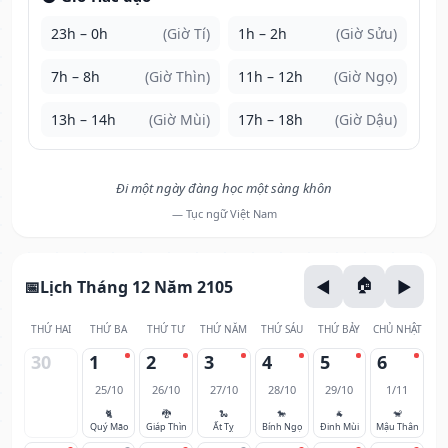
23h – 0h
(Giờ Tí)
1h – 2h
(Giờ Sửu)
7h – 8h
(Giờ Thìn)
11h – 12h
(Giờ Ngọ)
13h – 14h
(Giờ Mùi)
17h – 18h
(Giờ Dậu)
Đi một ngày đàng học một sàng khôn
— Tục ngữ Việt Nam
Lịch Tháng 12 Năm 2105
THỨ HAI
THỨ BA
THỨ TƯ
THỨ NĂM
THỨ SÁU
THỨ BẢY
CHỦ NHẬT
30
1
2
3
4
5
6
25/10
26/10
27/10
28/10
29/10
1/11
🐈
🐉
🐍
🐎
🐐
🐒
Quý Mão
Giáp Thìn
Ất Tỵ
Bính Ngọ
Đinh Mùi
Mậu Thân