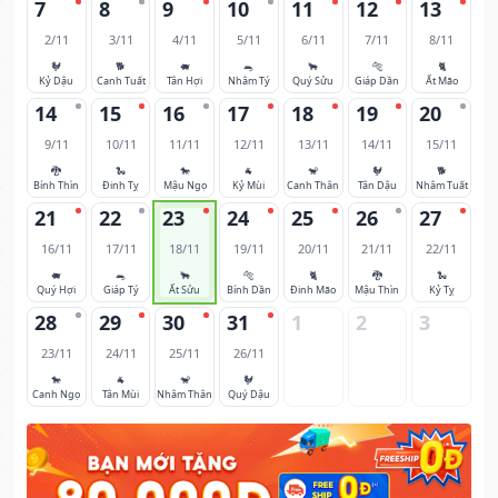
7
8
9
10
11
12
13
2/11
3/11
4/11
5/11
6/11
7/11
8/11
🐓
🐕
🐖
🐀
🐂
🐅
🐈
Kỷ Dậu
Canh Tuất
Tân Hợi
Nhâm Tý
Quý Sửu
Giáp Dần
Ất Mão
14
15
16
17
18
19
20
9/11
10/11
11/11
12/11
13/11
14/11
15/11
🐉
🐍
🐎
🐐
🐒
🐓
🐕
Bính Thìn
Đinh Tỵ
Mậu Ngọ
Kỷ Mùi
Canh Thân
Tân Dậu
Nhâm Tuất
21
22
23
24
25
26
27
16/11
17/11
18/11
19/11
20/11
21/11
22/11
🐖
🐀
🐂
🐅
🐈
🐉
🐍
Quý Hợi
Giáp Tý
Ất Sửu
Bính Dần
Đinh Mão
Mậu Thìn
Kỷ Tỵ
28
29
30
31
1
2
3
23/11
24/11
25/11
26/11
🐎
🐐
🐒
🐓
Canh Ngọ
Tân Mùi
Nhâm Thân
Quý Dậu