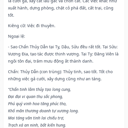
là cưới gả, xây cất lầu gác và chôn cất. Các việc khác như
xuất hành, dựng phòng, chặt cỏ phá đất, cất trại, cũng
tốt.
Kiêng cữ
: Việc đi thuyền.
Ngoại lệ
:
- Sao Chẩn Thủy Dẫn tại Tỵ, Dậu, Sửu đều rất tốt. Tại Sửu:
Vượng Địa, tạo tác được thịnh vượng. Tại Tỵ: Đăng Viên là
ngôi tôn đại, trăm mưu động ắt thành danh.
Chẩn: Thủy Dẫn (con trùng): Thủy tinh, sao tốt. Tốt cho
những việc gả cưới, xây dựng cũng như an táng.
“Chẩn tinh lâm thủy tạo long cung,
Đại đại vi quan thụ sắc phong,
Phú quý vinh hoa tăng phúc thọ,
Khố mãn thương doanh tự xương long.
Mai táng văn tinh lai chiếu trợ,
Trạch xá an ninh, bất kiến hung.