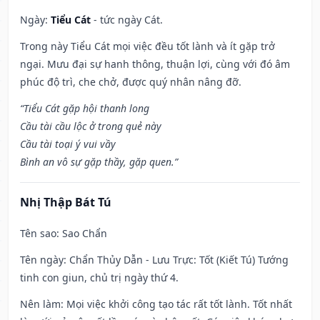
Ngày:
Tiểu Cát
- tức ngày Cát.
Trong này Tiểu Cát mọi việc đều tốt lành và ít gặp trở
ngại. Mưu đại sự hanh thông, thuận lợi, cùng với đó âm
phúc độ trì, che chở, được quý nhân nâng đỡ.
“Tiểu Cát gặp hội thanh long
Cầu tài cầu lộc ở trong quẻ này
Cầu tài toại ý vui vầy
Bình an vô sự gặp thầy, gặp quen.”
Nhị Thập Bát Tú
Tên sao
: Sao Chẩn
Tên ngày
: Chẩn Thủy Dẫn - Lưu Trực: Tốt (Kiết Tú) Tướng
tinh con giun, chủ trị ngày thứ 4.
Nên làm
: Mọi việc khởi công tạo tác rất tốt lành. Tốt nhất