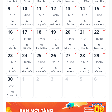
Giáp Tuất
Ất Hợi
Bính Tý
Đinh Sửu
Mậu Dần
Kỷ Mão
Canh Thìn
9
10
11
12
13
14
15
3/10
4/10
5/10
6/10
7/10
8/10
9/10
🐍
🐎
🐐
🐒
🐓
🐕
🐖
Tân Tỵ
Nhâm Ngọ
Quý Mùi
Giáp Thân
Ất Dậu
Bính Tuất
Đinh Hợi
16
17
18
19
20
21
22
10/10
11/10
12/10
13/10
14/10
15/10
16/10
🐀
🐂
🐅
🐈
🐉
🐍
🐎
Mậu Tý
Kỷ Sửu
Canh Dần
Tân Mão
Nhâm Thìn
Quý Tỵ
Giáp Ngọ
23
24
25
26
27
28
29
17/10
18/10
19/10
20/10
21/10
22/10
23/10
🐐
🐒
🐓
🐕
🐖
🐀
🐂
Ất Mùi
Bính Thân
Đinh Dậu
Mậu Tuất
Kỷ Hợi
Canh Tý
Tân Sửu
30
1
2
3
4
5
6
24/10
🐅
Nhâm Dần