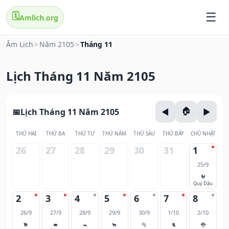
🗓️
Amlich.org
Âm Lịch
>
Năm 2105
>
Tháng 11
Lịch Tháng 11 Năm 2105
Lịch Tháng 11 Năm 2105
THỨ HAI
THỨ BA
THỨ TƯ
THỨ NĂM
THỨ SÁU
THỨ BẢY
CHỦ NHẬT
26
27
28
29
30
31
1
25/9
🐓
Quý Dậu
2
3
4
5
6
7
8
26/9
27/9
28/9
29/9
30/9
1/10
2/10
🐕
🐖
🐀
🐂
🐅
🐈
🐉