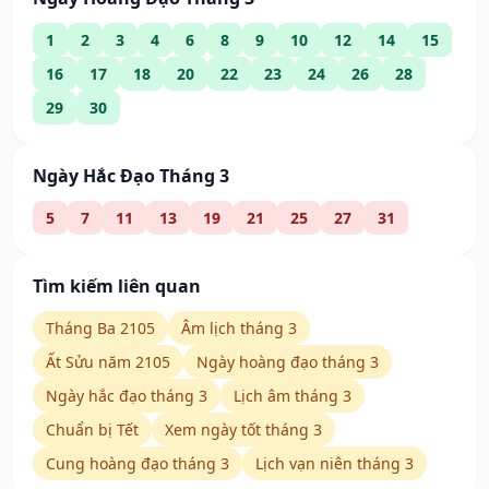
1
2
3
4
6
8
9
10
12
14
15
16
17
18
20
22
23
24
26
28
29
30
Ngày Hắc Đạo Tháng 3
5
7
11
13
19
21
25
27
31
Tìm kiếm liên quan
Tháng Ba 2105
Âm lịch tháng 3
Ất Sửu năm 2105
Ngày hoàng đạo tháng 3
Ngày hắc đạo tháng 3
Lịch âm tháng 3
Chuẩn bị Tết
Xem ngày tốt tháng 3
Cung hoàng đạo tháng 3
Lịch vạn niên tháng 3