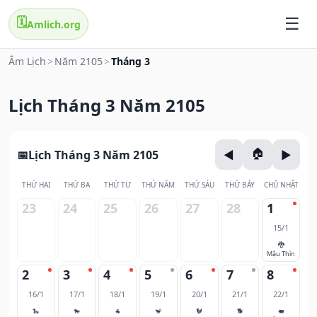
🗓️
Amlich.org
Âm Lịch
>
Năm 2105
>
Tháng 3
Lịch Tháng 3 Năm 2105
Lịch Tháng 3 Năm 2105
THỨ HAI
THỨ BA
THỨ TƯ
THỨ NĂM
THỨ SÁU
THỨ BẢY
CHỦ NHẬT
23
24
25
26
27
28
1
15/1
🐉
Mậu Thìn
2
3
4
5
6
7
8
16/1
17/1
18/1
19/1
20/1
21/1
22/1
🐍
🐎
🐐
🐒
🐓
🐕
🐖