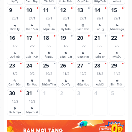
Kỷ Tỵ
Canh Ngọ
Tân Mùi
Nhâm Thân
Quý Dậu
Giáp Tuất
Ất Hợi
9
10
11
12
13
14
15
23/1
24/1
25/1
26/1
27/1
28/1
29/1
🐀
🐂
🐅
🐈
🐉
🐍
🐎
Bính Tý
Đinh Sửu
Mậu Dần
Kỷ Mão
Canh Thìn
Tân Tỵ
Nhâm Ngọ
16
17
18
19
20
21
22
1/2
2/2
3/2
4/2
5/2
6/2
7/2
🐐
🐒
🐓
🐕
🐖
🐀
🐂
Quý Mùi
Giáp Thân
Ất Dậu
Bính Tuất
Đinh Hợi
Mậu Tý
Kỷ Sửu
23
24
25
26
27
28
29
8/2
9/2
10/2
11/2
12/2
13/2
14/2
🐅
🐈
🐉
🐍
🐎
🐐
🐒
Canh Dần
Tân Mão
Nhâm Thìn
Quý Tỵ
Giáp Ngọ
Ất Mùi
Bính Thân
30
31
1
2
3
4
5
15/2
16/2
🐓
🐕
Đinh Dậu
Mậu Tuất