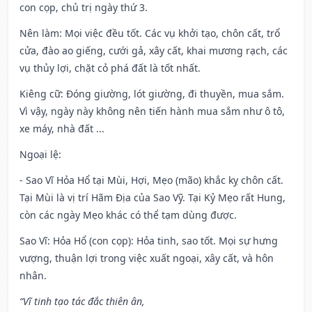
con cọp, chủ trị ngày thứ 3.
Nên làm
: Mọi việc đều tốt. Các vụ khởi tạo, chôn cất, trổ
cửa, đào ao giếng, cưới gả, xây cất, khai mương rạch, các
vụ thủy lợi, chặt cỏ phá đất là tốt nhất.
Kiêng cữ
: Đóng giường, lót giường, đi thuyền, mua sắm.
Vì vậy, ngày này không nên tiến hành mua sắm như ô tô,
xe máy, nhà đất ...
Ngoại lệ
:
- Sao Vĩ Hỏa Hổ tại Mùi, Hợi, Mẹo (mão) khắc kỵ chôn cất.
Tại Mùi là vị trí Hãm Địa của Sao Vỹ. Tại Kỷ Mẹo rất Hung,
còn các ngày Mẹo khác có thể tạm dùng được.
Sao Vĩ: Hỏa Hổ (con cọp): Hỏa tinh, sao tốt. Mọi sự hưng
vượng, thuận lợi trong việc xuất ngoại, xây cất, và hôn
nhân.
“Vĩ tinh tạo tác đắc thiên ân,