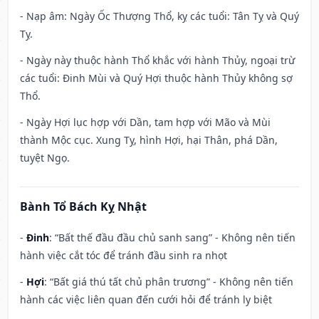
- Nạp âm: Ngày Ốc Thượng Thổ, kỵ các tuổi: Tân Tỵ và Quý
Tỵ.
- Ngày này thuộc hành Thổ khắc với hành Thủy, ngoại trừ
các tuổi: Đinh Mùi và Quý Hợi thuộc hành Thủy không sợ
Thổ.
- Ngày Hợi lục hợp với Dần, tam hợp với Mão và Mùi
thành Mộc cục. Xung Tỵ, hình Hợi, hại Thân, phá Dần,
tuyệt Ngọ.
Bành Tổ Bách Kỵ Nhật
-
Đinh
: “Bất thế đầu đầu chủ sanh sang” - Không nên tiến
hành việc cắt tóc để tránh đầu sinh ra nhọt
-
Hợi
: “Bất giá thú tất chủ phân trương” - Không nên tiến
hành các việc liên quan đến cưới hỏi để tránh ly biệt