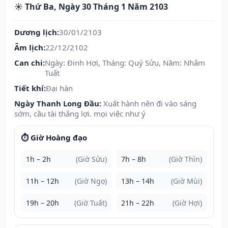
☀️ Thứ Ba, Ngày 30 Tháng 1 Năm 2103
Dương lịch:
30/01/2103
Âm lịch:
22/12/2102
Can chi:
Ngày: Đinh Hợi, Tháng: Quý Sửu, Năm: Nhâm
Tuất
Tiết khí:
Đại hàn
Ngày Thanh Long Đầu:
Xuất hành nên đi vào sáng
sớm, cầu tài thắng lợi. mọi việc như ý
⏱️ Giờ Hoàng đạo
1h – 2h
(Giờ Sửu)
7h – 8h
(Giờ Thìn)
11h – 12h
(Giờ Ngọ)
13h – 14h
(Giờ Mùi)
19h – 20h
(Giờ Tuất)
21h – 22h
(Giờ Hợi)