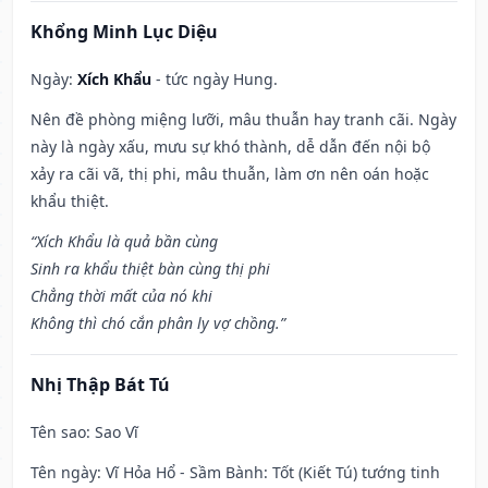
Khổng Minh Lục Diệu
Ngày:
Xích Khẩu
- tức ngày Hung.
Nên đề phòng miệng lưỡi, mâu thuẫn hay tranh cãi. Ngày
này là ngày xấu, mưu sự khó thành, dễ dẫn đến nội bộ
xảy ra cãi vã, thị phi, mâu thuẫn, làm ơn nên oán hoặc
khẩu thiệt.
“Xích Khẩu là quả bần cùng
Sinh ra khẩu thiệt bàn cùng thị phi
Chẳng thời mất của nó khi
Không thì chó cắn phân ly vợ chồng.”
Nhị Thập Bát Tú
Tên sao
: Sao Vĩ
Tên ngày
: Vĩ Hỏa Hổ - Sầm Bành: Tốt (Kiết Tú) tướng tinh