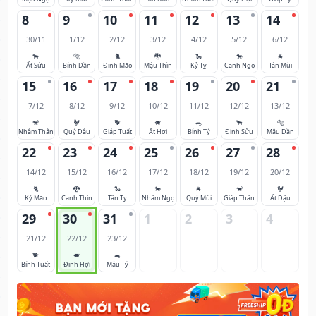
8
9
10
11
12
13
14
30/11
1/12
2/12
3/12
4/12
5/12
6/12
🐂
🐅
🐈
🐉
🐍
🐎
🐐
Ất Sửu
Bính Dần
Đinh Mão
Mậu Thìn
Kỷ Tỵ
Canh Ngọ
Tân Mùi
15
16
17
18
19
20
21
7/12
8/12
9/12
10/12
11/12
12/12
13/12
🐒
🐓
🐕
🐖
🐀
🐂
🐅
Nhâm Thân
Quý Dậu
Giáp Tuất
Ất Hợi
Bính Tý
Đinh Sửu
Mậu Dần
22
23
24
25
26
27
28
14/12
15/12
16/12
17/12
18/12
19/12
20/12
🐈
🐉
🐍
🐎
🐐
🐒
🐓
Kỷ Mão
Canh Thìn
Tân Tỵ
Nhâm Ngọ
Quý Mùi
Giáp Thân
Ất Dậu
29
30
31
1
2
3
4
21/12
22/12
23/12
🐕
🐖
🐀
Bính Tuất
Đinh Hợi
Mậu Tý