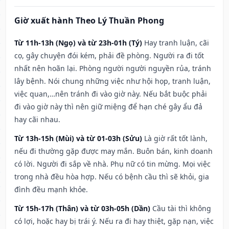
Giờ xuất hành Theo Lý Thuần Phong
Từ 11h-13h (Ngọ) và từ 23h-01h (Tý)
Hay tranh luận, cãi
cọ, gây chuyện đói kém, phải đề phòng. Người ra đi tốt
nhất nên hoãn lại. Phòng người người nguyền rủa, tránh
lây bệnh. Nói chung những việc như hội họp, tranh luận,
việc quan,…nên tránh đi vào giờ này. Nếu bắt buộc phải
đi vào giờ này thì nên giữ miệng để hạn ché gây ẩu đả
hay cãi nhau.
Từ 13h-15h (Mùi) và từ 01-03h (Sửu)
Là giờ rất tốt lành,
nếu đi thường gặp được may mắn. Buôn bán, kinh doanh
có lời. Người đi sắp về nhà. Phụ nữ có tin mừng. Mọi việc
trong nhà đều hòa hợp. Nếu có bệnh cầu thì sẽ khỏi, gia
đình đều mạnh khỏe.
Từ 15h-17h (Thân) và từ 03h-05h (Dần)
Cầu tài thì không
có lợi, hoặc hay bị trái ý. Nếu ra đi hay thiệt, gặp nạn, việc