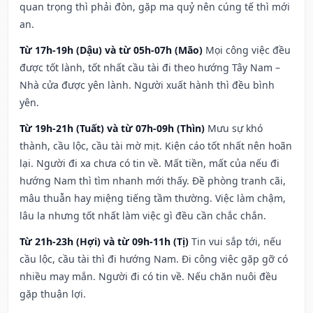
quan trọng thì phải đòn, gặp ma quỷ nên cúng tế thì mới
an.
Từ 17h-19h (Dậu) và từ 05h-07h (Mão)
Mọi công việc đều
được tốt lành, tốt nhất cầu tài đi theo hướng Tây Nam –
Nhà cửa được yên lành. Người xuất hành thì đều bình
yên.
Từ 19h-21h (Tuất) và từ 07h-09h (Thìn)
Mưu sự khó
thành, cầu lộc, cầu tài mờ mịt. Kiện cáo tốt nhất nên hoãn
lại. Người đi xa chưa có tin về. Mất tiền, mất của nếu đi
hướng Nam thì tìm nhanh mới thấy. Đề phòng tranh cãi,
mâu thuẫn hay miệng tiếng tầm thường. Việc làm chậm,
lâu la nhưng tốt nhất làm việc gì đều cần chắc chắn.
Từ 21h-23h (Hợi) và từ 09h-11h (Tị)
Tin vui sắp tới, nếu
cầu lộc, cầu tài thì đi hướng Nam. Đi công việc gặp gỡ có
nhiều may mắn. Người đi có tin về. Nếu chăn nuôi đều
gặp thuận lợi.