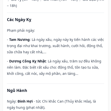
– 18h)
Các Ngày Kỵ
Phạm phải ngày:
-
Tam Nương
: Là ngày xấu, ngày này kỵ tiến hành các việc
trọng đại như khai trương, xuất hành, cưới hỏi, động thổ,
sửa chữa hay cất nhà,...
-
Dương Công Kỵ Nhật
: Là ngày xấu, trăm sự đều không
nên làm. Đặc biệt rất xấu cho: động thổ, tôn tạo tu sửa,
khởi công, cất nóc, xây mộ phần, an táng...
Ngũ Hành
Ngày:
Đinh Hợi
- tức Chi khắc Can (Thủy khắc Hỏa), là
ngày hung (phạt nhật).