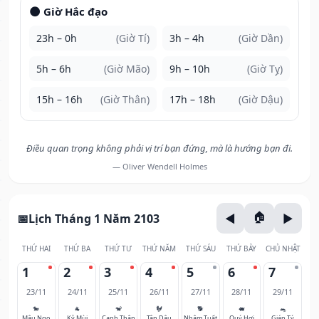
🌑 Giờ Hắc đạo
23h – 0h
(Giờ Tí)
3h – 4h
(Giờ Dần)
5h – 6h
(Giờ Mão)
9h – 10h
(Giờ Tỵ)
15h – 16h
(Giờ Thân)
17h – 18h
(Giờ Dậu)
Điều quan trọng không phải vị trí bạn đứng, mà là hướng bạn đi.
— Oliver Wendell Holmes
Lịch Tháng 1 Năm 2103
THỨ HAI
THỨ BA
THỨ TƯ
THỨ NĂM
THỨ SÁU
THỨ BẢY
CHỦ NHẬT
1
2
3
4
5
6
7
23/11
24/11
25/11
26/11
27/11
28/11
29/11
🐎
🐐
🐒
🐓
🐕
🐖
🐀
Mậu Ngọ
Kỷ Mùi
Canh Thân
Tân Dậu
Nhâm Tuất
Quý Hợi
Giáp Tý