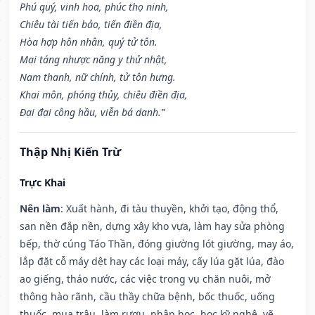
Phú quý, vinh hoa, phúc thọ ninh,
Chiêu tài tiến bảo, tiến điền địa,
Hòa hợp hôn nhân, quý tử tôn.
Mai táng nhược năng y thử nhật,
Nam thanh, nữ chính, tử tôn hưng.
Khai môn, phóng thủy, chiêu điền địa,
Đại đại công hầu, viễn bá danh.”
Thập Nhị Kiến Trừ
Trực Khai
Nên làm
: Xuất hành, đi tàu thuyền, khởi tạo, động thổ,
san nền đắp nền, dựng xây kho vựa, làm hay sửa phòng
bếp, thờ cúng Táo Thần, đóng giường lót giường, may áo,
lắp đặt cỗ máy dệt hay các loại máy, cấy lúa gặt lúa, đào
ao giếng, tháo nước, các việc trong vụ chăn nuôi, mở
thông hào rãnh, cầu thầy chữa bệnh, bốc thuốc, uống
thuốc, mua trâu, làm rượu, nhập học, học kỹ nghệ, vẽ