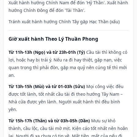
Xuất hành hướng Chính Nam để đón 'Hỷ Thần'. Xuất hành
hướng Chính Đông để đón 'Tài Thần'.
Tránh xuất hành hướng Chính Tây gặp Hạc Thần (xấu)
Giờ xuất hành Theo Lý Thuần Phong
Từ 11h-13h (Ngọ) và từ 23h-01h (Tý)
Cầu tài thì không có
lợi, hoặc hay bị trái ý. Nếu ra đi hay thiệt, gặp nạn, việc
quan trọng thì phải đòn, gặp ma quỷ nên cúng tế thì mới
an.
Từ 13h-15h (Mùi) và từ 01-03h (Sửu)
Mọi công việc đều
được tốt lành, tốt nhất cầu tài đi theo hướng Tây Nam –
Nhà cửa được yên lành. Người xuất hành thì đều bình
yên.
Từ 15h-17h (Thân) và từ 03h-05h (Dần)
Mưu sự khó
thành, cầu lộc, cầu tài mờ mịt. Kiện cáo tốt nhất nên hoãn
lại. Người đi xa chưa có tin về. Mất tiền, mất của nếu đi