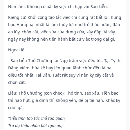
Nên làm
: Không có bất kỳ việc chi hạp với Sao Liễu.
Kiêng cữ
: Khởi công tạo tác việc chi cũng rất bất lợi, hung
hại. Hung hại nhất là làm thủy lợi như trổ tháo nước, đào
ao lũy, chôn cất, việc sửa cửa dựng cửa, xây đắp. Vì vậy,
ngày nay không nên tiến hành bất cứ việc trọng đại gì.
Ngoại lệ
:
- Sao Liễu Thổ Chướng tại Ngọ trăm việc đều tốt. Tại Tỵ thì
Đăng Viên: thừa kế hay lên quan lãnh chức đều là hai
điều tốt nhất. Tại Dần, Tuất rất suy vi nên kỵ xây cất và
chôn cất.
Liễu: Thổ Chướng (con cheo): Thổ tinh, sao xấu. Tiền bạc
thì hao hụt, gia đình thì không yên, dễ bị tai nạn. Khắc kỵ
cưới gả.
“Liễu tinh tạo tác chủ tao quan,
Trú dạ thâu nhàn bất tạm an,