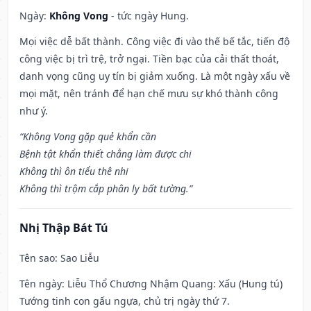
Ngày:
Không Vong
- tức ngày Hung.
Mọi việc dễ bất thành. Công việc đi vào thế bế tắc, tiến độ
công việc bị trì trệ, trở ngại. Tiền bạc của cải thất thoát,
danh vọng cũng uy tín bị giảm xuống. Là một ngày xấu về
mọi mặt, nên tránh để hạn chế mưu sự khó thành công
như ý.
“Không Vong gặp quẻ khẩn cần
Bệnh tật khẩn thiết chẳng làm được chi
Không thì ôn tiểu thê nhi
Không thì trộm cắp phân ly bất tường.”
Nhị Thập Bát Tú
Tên sao
: Sao Liễu
Tên ngày
: Liễu Thổ Chương Nhậm Quang: Xấu (Hung tú)
Tướng tinh con gấu ngựa, chủ trị ngày thứ 7.