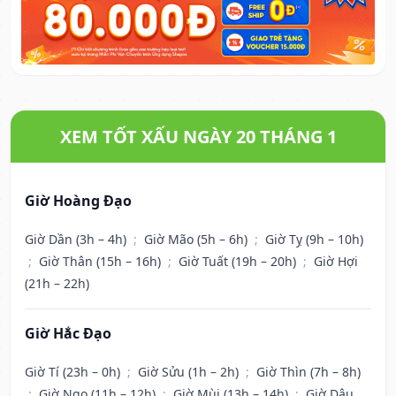
XEM TỐT XẤU NGÀY 20 THÁNG 1
Giờ Hoàng Đạo
Giờ Dần (3h – 4h)
;
Giờ Mão (5h – 6h)
;
Giờ Tỵ (9h – 10h)
;
Giờ Thân (15h – 16h)
;
Giờ Tuất (19h – 20h)
;
Giờ Hợi
(21h – 22h)
Giờ Hắc Đạo
Giờ Tí (23h – 0h)
;
Giờ Sửu (1h – 2h)
;
Giờ Thìn (7h – 8h)
;
Giờ Ngọ (11h – 12h)
;
Giờ Mùi (13h – 14h)
;
Giờ Dậu