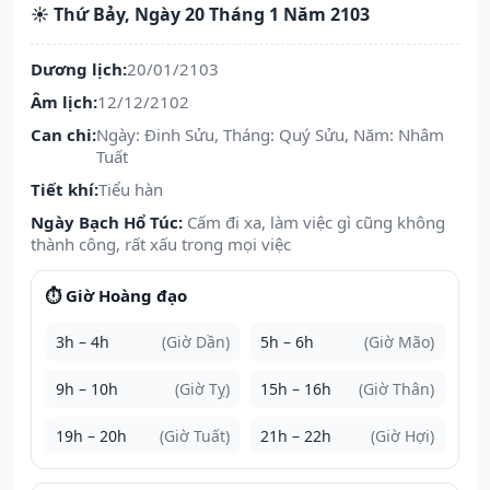
☀️ Thứ Bảy, Ngày 20 Tháng 1 Năm 2103
Dương lịch:
20/01/2103
Âm lịch:
12/12/2102
Can chi:
Ngày: Đinh Sửu, Tháng: Quý Sửu, Năm: Nhâm
Tuất
Tiết khí:
Tiểu hàn
Ngày Bạch Hổ Túc:
Cấm đi xa, làm việc gì cũng không
thành công, rất xấu trong mọi việc
⏱️ Giờ Hoàng đạo
3h – 4h
(Giờ Dần)
5h – 6h
(Giờ Mão)
9h – 10h
(Giờ Tỵ)
15h – 16h
(Giờ Thân)
19h – 20h
(Giờ Tuất)
21h – 22h
(Giờ Hợi)