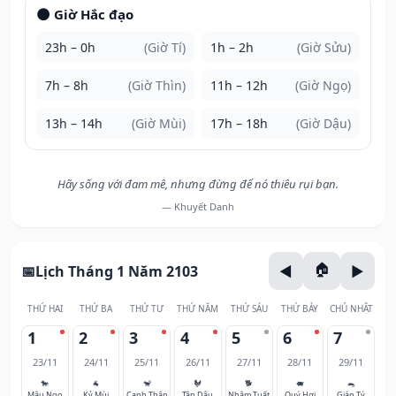
🌑 Giờ Hắc đạo
23h – 0h
(Giờ Tí)
1h – 2h
(Giờ Sửu)
7h – 8h
(Giờ Thìn)
11h – 12h
(Giờ Ngọ)
13h – 14h
(Giờ Mùi)
17h – 18h
(Giờ Dậu)
Hãy sống với đam mê, nhưng đừng để nó thiêu rụi bạn.
— Khuyết Danh
Lịch Tháng 1 Năm 2103
THỨ HAI
THỨ BA
THỨ TƯ
THỨ NĂM
THỨ SÁU
THỨ BẢY
CHỦ NHẬT
1
2
3
4
5
6
7
23/11
24/11
25/11
26/11
27/11
28/11
29/11
🐎
🐐
🐒
🐓
🐕
🐖
🐀
Mậu Ngọ
Kỷ Mùi
Canh Thân
Tân Dậu
Nhâm Tuất
Quý Hợi
Giáp Tý