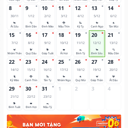
8
9
10
11
12
13
14
30/11
1/12
2/12
3/12
4/12
5/12
6/12
🐂
🐅
🐈
🐉
🐍
🐎
🐐
Ất Sửu
Bính Dần
Đinh Mão
Mậu Thìn
Kỷ Tỵ
Canh Ngọ
Tân Mùi
15
16
17
18
19
20
21
7/12
8/12
9/12
10/12
11/12
12/12
13/12
🐒
🐓
🐕
🐖
🐀
🐂
🐅
Nhâm Thân
Quý Dậu
Giáp Tuất
Ất Hợi
Bính Tý
Đinh Sửu
Mậu Dần
22
23
24
25
26
27
28
14/12
15/12
16/12
17/12
18/12
19/12
20/12
🐈
🐉
🐍
🐎
🐐
🐒
🐓
Kỷ Mão
Canh Thìn
Tân Tỵ
Nhâm Ngọ
Quý Mùi
Giáp Thân
Ất Dậu
29
30
31
1
2
3
4
21/12
22/12
23/12
🐕
🐖
🐀
Bính Tuất
Đinh Hợi
Mậu Tý