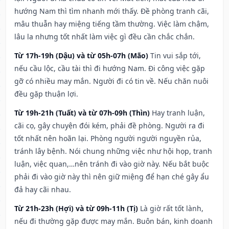
hướng Nam thì tìm nhanh mới thấy. Đề phòng tranh cãi,
mâu thuẫn hay miệng tiếng tầm thường. Việc làm chậm,
lâu la nhưng tốt nhất làm việc gì đều cần chắc chắn.
Từ 17h-19h (Dậu) và từ 05h-07h (Mão)
Tin vui sắp tới,
nếu cầu lộc, cầu tài thì đi hướng Nam. Đi công việc gặp
gỡ có nhiều may mắn. Người đi có tin về. Nếu chăn nuôi
đều gặp thuận lợi.
Từ 19h-21h (Tuất) và từ 07h-09h (Thìn)
Hay tranh luận,
cãi cọ, gây chuyện đói kém, phải đề phòng. Người ra đi
tốt nhất nên hoãn lại. Phòng người người nguyền rủa,
tránh lây bệnh. Nói chung những việc như hội họp, tranh
luận, việc quan,…nên tránh đi vào giờ này. Nếu bắt buộc
phải đi vào giờ này thì nên giữ miệng để hạn ché gây ẩu
đả hay cãi nhau.
Từ 21h-23h (Hợi) và từ 09h-11h (Tị)
Là giờ rất tốt lành,
nếu đi thường gặp được may mắn. Buôn bán, kinh doanh