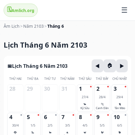
🗓️
Amlich.org
Âm Lịch
>
Năm 2103
>
Tháng 6
Lịch Tháng 6 Năm 2103
Lịch Tháng 6 Năm 2103
THỨ HAI
THỨ BA
THỨ TƯ
THỨ NĂM
THỨ SÁU
THỨ BẢY
CHỦ NHẬT
28
29
30
31
1
2
3
27/4
28/4
29/4
🐂
🐅
🐈
Kỷ Sửu
Canh Dần
Tân Mão
4
5
6
7
8
9
10
30/4
1/5
2/5
3/5
4/5
5/5
6/5
🐉
🐍
🐎
🐐
🐒
🐓
🐕