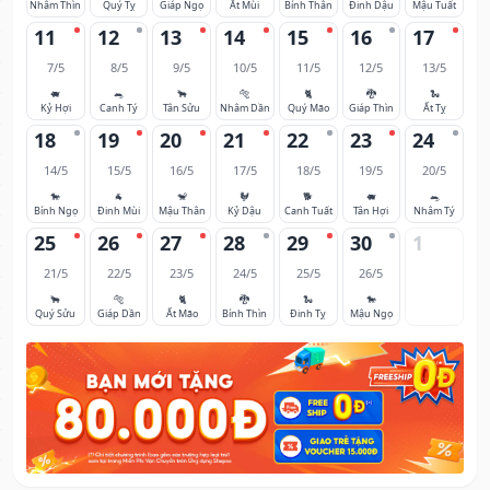
Nhâm Thìn
Quý Tỵ
Giáp Ngọ
Ất Mùi
Bính Thân
Đinh Dậu
Mậu Tuất
11
12
13
14
15
16
17
7/5
8/5
9/5
10/5
11/5
12/5
13/5
🐖
🐀
🐂
🐅
🐈
🐉
🐍
Kỷ Hợi
Canh Tý
Tân Sửu
Nhâm Dần
Quý Mão
Giáp Thìn
Ất Tỵ
18
19
20
21
22
23
24
14/5
15/5
16/5
17/5
18/5
19/5
20/5
🐎
🐐
🐒
🐓
🐕
🐖
🐀
Bính Ngọ
Đinh Mùi
Mậu Thân
Kỷ Dậu
Canh Tuất
Tân Hợi
Nhâm Tý
25
26
27
28
29
30
1
21/5
22/5
23/5
24/5
25/5
26/5
🐂
🐅
🐈
🐉
🐍
🐎
Quý Sửu
Giáp Dần
Ất Mão
Bính Thìn
Đinh Tỵ
Mậu Ngọ