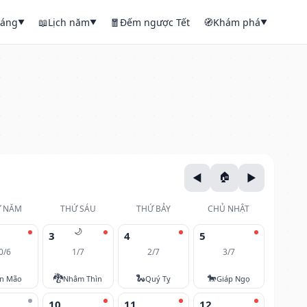
háng
📖
Lịch năm
🧧
Đếm ngược Tết
🧭
Khám phá
▼
▼
▼
 NĂM
THỨ SÁU
THỨ BẢY
CHỦ NHẬT
🌙
3
4
5
0/6
1/7
2/7
3/7
🐉
🐍
🐎
ân Mão
Nhâm Thìn
Quý Tỵ
Giáp Ngọ
10
11
12