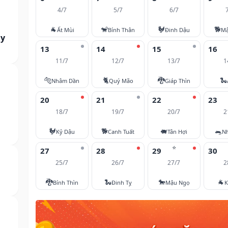
4/7
5/7
6/7
🐐
🐒
🐓
🐕
Ất Mùi
Bính Thân
Đinh Dậu
Mậ
ày
13
14
15
16
11/7
12/7
13/7
1
🐅
🐈
🐉
🐍
Nhâm Dần
Quý Mão
Giáp Thìn
20
21
22
23
18/7
19/7
20/7
2
🐓
🐕
🐖
🐀
Kỷ Dậu
Canh Tuất
Tân Hợi
N
⭐
27
28
29
30
25/7
26/7
27/7
2
🐉
🐍
🐎
🐐
Bính Thìn
Đinh Tỵ
Mậu Ngọ
K