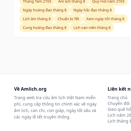
Tháng Tám 2103
Âm lịch tháng 8
Quý Hợi năm 2103
Ngày hoàng đạo tháng 8
Ngày hắc đạo tháng 8
Lịch âm tháng 8
Chuẩn bị Tết
Xem ngày tốt tháng 8
Cung hoàng đạo tháng 8
Lịch vạn niên tháng 8
Về Amlich.org
Liên kết 
Trang web tra cứu âm lịch Việt Nam miễn
Trang chủ
Chuyển đổi 
phí, cung cấp thông tin chính xác về ngày
Gieo quẻ hỏ
âm lịch, can chi, con giáp, ngày tốt xấu và
Lịch năm 2
các ngày lễ tết truyền thống.
Lịch tháng 