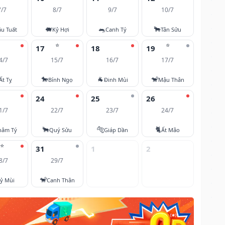
7/7
8/7
9/7
10/7
🐖
🐀
🐂
u Tuất
Kỷ Hợi
Canh Tý
Tân Sửu
⭐
⭐
17
18
19
4/7
15/7
16/7
17/7
🐎
🐐
🐒
Ất Tỵ
Bính Ngọ
Đinh Mùi
Mậu Thân
24
25
26
1/7
22/7
23/7
24/7
🐂
🐅
🐈
hâm Tý
Quý Sửu
Giáp Dần
Ất Mão
⭐
31
1
2
8/7
29/7
🐒
ỷ Mùi
Canh Thân