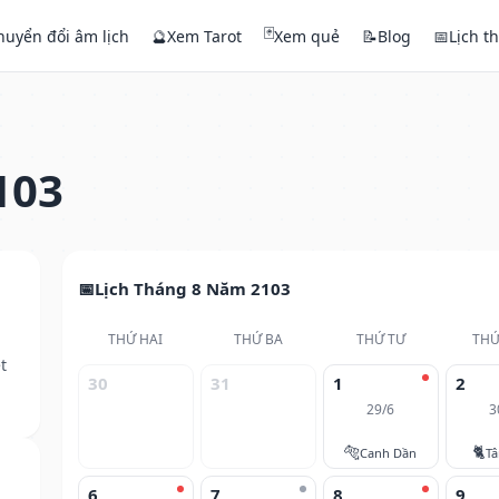
🃏
huyển đổi âm lịch
🔮
Xem Tarot
Xem quẻ
📝
Blog
📅
Lịch t
103
Lịch Tháng 8 Năm 2103
THỨ HAI
THỨ BA
THỨ TƯ
THỨ
t
30
31
1
2
29/6
3
🐅
🐈
Canh Dần
T
6
7
8
9