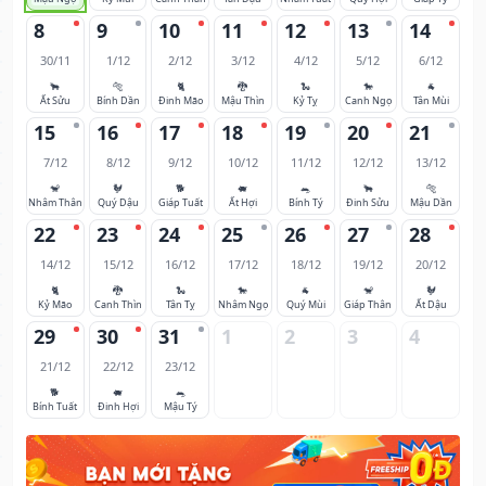
8
9
10
11
12
13
14
30/11
1/12
2/12
3/12
4/12
5/12
6/12
🐂
🐅
🐈
🐉
🐍
🐎
🐐
Ất Sửu
Bính Dần
Đinh Mão
Mậu Thìn
Kỷ Tỵ
Canh Ngọ
Tân Mùi
15
16
17
18
19
20
21
7/12
8/12
9/12
10/12
11/12
12/12
13/12
🐒
🐓
🐕
🐖
🐀
🐂
🐅
Nhâm Thân
Quý Dậu
Giáp Tuất
Ất Hợi
Bính Tý
Đinh Sửu
Mậu Dần
22
23
24
25
26
27
28
14/12
15/12
16/12
17/12
18/12
19/12
20/12
🐈
🐉
🐍
🐎
🐐
🐒
🐓
Kỷ Mão
Canh Thìn
Tân Tỵ
Nhâm Ngọ
Quý Mùi
Giáp Thân
Ất Dậu
29
30
31
1
2
3
4
21/12
22/12
23/12
🐕
🐖
🐀
Bính Tuất
Đinh Hợi
Mậu Tý