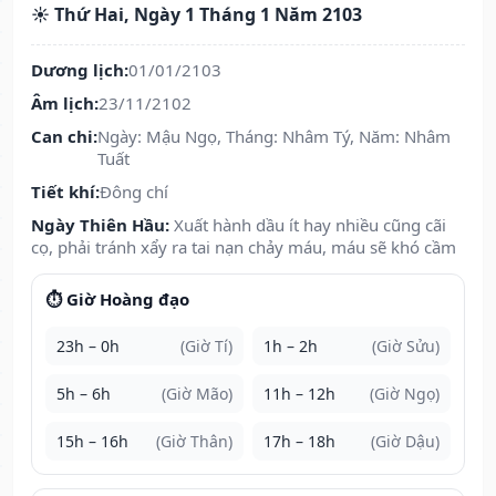
☀️ Thứ Hai, Ngày 1 Tháng 1 Năm 2103
Dương lịch:
01/01/2103
Âm lịch:
23/11/2102
Can chi:
Ngày: Mậu Ngọ, Tháng: Nhâm Tý, Năm: Nhâm
Tuất
Tiết khí:
Đông chí
Ngày Thiên Hầu:
Xuất hành dầu ít hay nhiều cũng cãi
cọ, phải tránh xẩy ra tai nạn chảy máu, máu sẽ khó cầm
⏱️ Giờ Hoàng đạo
23h – 0h
(Giờ Tí)
1h – 2h
(Giờ Sửu)
5h – 6h
(Giờ Mão)
11h – 12h
(Giờ Ngọ)
15h – 16h
(Giờ Thân)
17h – 18h
(Giờ Dậu)