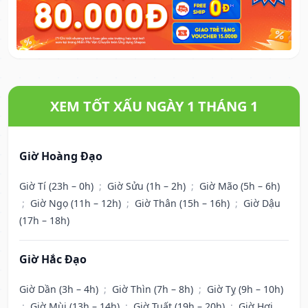
XEM TỐT XẤU NGÀY 1 THÁNG 1
Giờ Hoàng Đạo
Giờ Tí (23h – 0h)
;
Giờ Sửu (1h – 2h)
;
Giờ Mão (5h – 6h)
;
Giờ Ngọ (11h – 12h)
;
Giờ Thân (15h – 16h)
;
Giờ Dậu
(17h – 18h)
Giờ Hắc Đạo
Giờ Dần (3h – 4h)
;
Giờ Thìn (7h – 8h)
;
Giờ Tỵ (9h – 10h)
;
Giờ Mùi (13h – 14h)
;
Giờ Tuất (19h – 20h)
;
Giờ Hợi