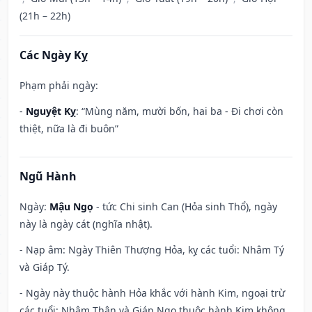
(21h – 22h)
Các Ngày Kỵ
Phạm phải ngày:
-
Nguyệt Kỵ
: “Mùng năm, mười bốn, hai ba - Đi chơi còn
thiệt, nữa là đi buôn”
Ngũ Hành
Ngày:
Mậu Ngọ
- tức Chi sinh Can (Hỏa sinh Thổ), ngày
này là ngày cát (nghĩa nhật).
- Nạp âm: Ngày Thiên Thượng Hỏa, kỵ các tuổi: Nhâm Tý
và Giáp Tý.
- Ngày này thuộc hành Hỏa khắc với hành Kim, ngoại trừ
các tuổi: Nhâm Thân và Giáp Ngọ thuộc hành Kim không