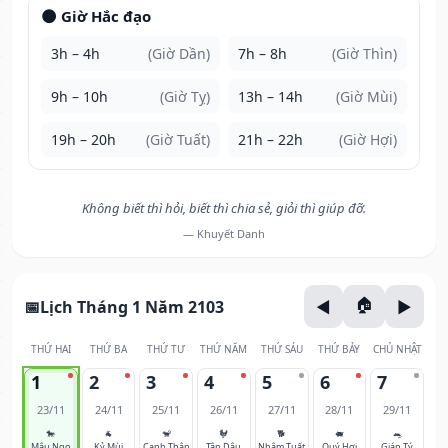
🌑 Giờ Hắc đạo
3h – 4h
(Giờ Dần)
7h – 8h
(Giờ Thìn)
9h – 10h
(Giờ Tỵ)
13h – 14h
(Giờ Mùi)
19h – 20h
(Giờ Tuất)
21h – 22h
(Giờ Hợi)
Không biết thì hỏi, biết thì chia sẻ, giỏi thì giúp đỡ.
— Khuyết Danh
Lịch Tháng 1 Năm 2103
THỨ HAI
THỨ BA
THỨ TƯ
THỨ NĂM
THỨ SÁU
THỨ BẢY
CHỦ NHẬT
1
2
3
4
5
6
7
23/11
24/11
25/11
26/11
27/11
28/11
29/11
🐎
🐐
🐒
🐓
🐕
🐖
🐀
Mậu Ngọ
Kỷ Mùi
Canh Thân
Tân Dậu
Nhâm Tuất
Quý Hợi
Giáp Tý