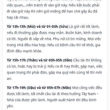
việc quan,…nên tránh đi vào giờ này. Nếu bắt buộc phải
đi vào giờ này thì nên giữ miệng để hạn ché gây ẩu đả
hay cãi nhau.
Từ 13h-15h (Mùi) và từ 01-03h (Sửu)
Là giờ rất tốt lành,
nếu đi thường gặp được may mắn. Buôn bán, kinh doanh
có lời. Người đi sắp về nhà. Phụ nữ có tin mừng. Mọi việc
trong nhà đều hòa hợp. Nếu có bệnh cầu thì sẽ khỏi, gia
đình đều mạnh khỏe.
Từ 15h-17h (Thân) và từ 03h-05h (Dần)
Cầu tài thì không
có lợi, hoặc hay bị trái ý. Nếu ra đi hay thiệt, gặp nạn, việc
quan trọng thì phải đòn, gặp ma quỷ nên cúng tế thì mới
an.
Từ 17h-19h (Dậu) và từ 05h-07h (Mão)
Mọi công việc đều
được tốt lành, tốt nhất cầu tài đi theo hướng Tây Nam –
Nhà cửa được yên lành. Người xuất hành thì đều bình
yên.