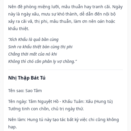
Nên đề phòng miệng lưỡi, mâu thuẫn hay tranh cãi. Ngày
này là ngày xấu, mưu sự khó thành, dễ dẫn đến nội bộ
xảy ra cãi vã, thị phi, mâu thuẫn, làm ơn nên oán hoặc
khẩu thiệt.
“Xích Khẩu là quả bần cùng
Sinh ra khẩu thiệt bàn cùng thị phi
Chẳng thời mất của nó khi
Không thì chó cắn phân ly vợ chồng.”
Nhị Thập Bát Tú
Tên sao
: Sao Tâm
Tên ngày
: Tâm Nguyệt Hồ - Khấu Tuân: Xấu (Hung tú)
Tướng tinh con chồn, chủ trị ngày thứ.
Nên làm
: Hung tú này tạo tác bất kỳ việc chi cũng không
hạp.