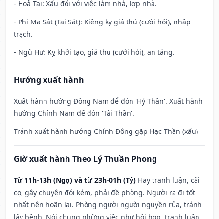
- Hoả Tai: Xấu đối với việc làm nhà, lợp nhà.
- Phi Ma Sát (Tai Sát): Kiêng kỵ giá thú (cưới hỏi), nhập
trạch.
- Ngũ Hư: Kỵ khởi tạo, giá thú (cưới hỏi), an táng.
Hướng xuất hành
Xuất hành hướng Đông Nam để đón 'Hỷ Thần'. Xuất hành
hướng Chính Nam để đón 'Tài Thần'.
Tránh xuất hành hướng Chính Đông gặp Hạc Thần (xấu)
Giờ xuất hành Theo Lý Thuần Phong
Từ 11h-13h (Ngọ) và từ 23h-01h (Tý)
Hay tranh luận, cãi
cọ, gây chuyện đói kém, phải đề phòng. Người ra đi tốt
nhất nên hoãn lại. Phòng người người nguyền rủa, tránh
lây bệnh. Nói chung những việc như hội họp, tranh luận,