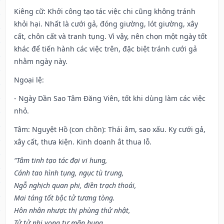
Kiêng cữ
: Khởi công tạo tác việc chi cũng không tránh
khỏi hại. Nhất là cưới gả, đóng giường, lót giường, xây
cất, chôn cất và tranh tụng. Vì vậy, nên chọn một ngày tốt
khác để tiến hành các việc trên, đặc biệt tránh cưới gả
nhằm ngày này.
Ngoại lệ
:
- Ngày Dần Sao Tâm Đăng Viên, tốt khi dùng làm các việc
nhỏ.
Tâm: Nguyệt Hồ (con chồn): Thái âm, sao xấu. Kỵ cưới gả,
xây cất, thưa kiện. Kinh doanh ắt thua lỗ.
“Tâm tinh tạo tác đại vi hung,
Cánh tao hình tụng, ngục tù trung,
Ngỗ nghịch quan phi, điền trạch thoái,
Mai táng tốt bộc tử tương tòng.
Hôn nhân nhược thị phùng thử nhật,
Tử tử nhi vong tự mãn hung.