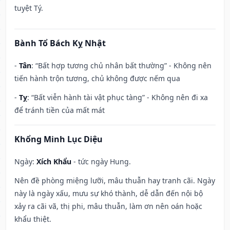
tuyệt Tý.
Bành Tổ Bách Kỵ Nhật
-
Tân
: “Bất hợp tương chủ nhân bất thường” - Không nên
tiến hành trộn tương, chủ không được nếm qua
-
Tỵ
: “Bất viễn hành tài vật phục tàng” - Không nên đi xa
để tránh tiền của mất mát
Khổng Minh Lục Diệu
Ngày:
Xích Khẩu
- tức ngày Hung.
Nên đề phòng miệng lưỡi, mâu thuẫn hay tranh cãi. Ngày
này là ngày xấu, mưu sự khó thành, dễ dẫn đến nội bộ
xảy ra cãi vã, thị phi, mâu thuẫn, làm ơn nên oán hoặc
khẩu thiệt.