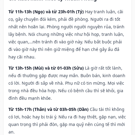
Từ 11h-13h (Ngọ) và từ 23h-01h (Tý)
Hay tranh luận, cãi
cọ, gây chuyện đói kém, phải đề phòng. Người ra đi tốt
nhất nên hoãn lại. Phòng người người nguyền rủa, tránh
lây bệnh. Nói chung những việc như hội họp, tranh luận,
việc quan,…nên tránh đi vào giờ này. Nếu bắt buộc phải
đi vào giờ này thì nên giữ miệng để hạn ché gây ẩu đả
hay cãi nhau.
Từ 13h-15h (Mùi) và từ 01-03h (Sửu)
Là giờ rất tốt lành,
nếu đi thường gặp được may mắn. Buôn bán, kinh doanh
có lời. Người đi sắp về nhà. Phụ nữ có tin mừng. Mọi việc
trong nhà đều hòa hợp. Nếu có bệnh cầu thì sẽ khỏi, gia
đình đều mạnh khỏe.
Từ 15h-17h (Thân) và từ 03h-05h (Dần)
Cầu tài thì không
có lợi, hoặc hay bị trái ý. Nếu ra đi hay thiệt, gặp nạn, việc
quan trọng thì phải đòn, gặp ma quỷ nên cúng tế thì mới
an.