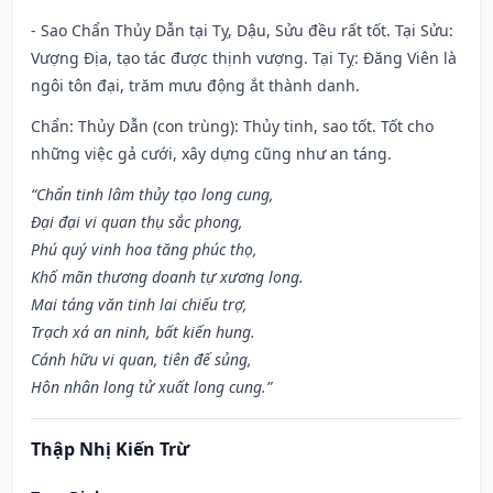
- Sao Chẩn Thủy Dẫn tại Tỵ, Dậu, Sửu đều rất tốt. Tại Sửu:
Vượng Địa, tạo tác được thịnh vượng. Tại Tỵ: Đăng Viên là
ngôi tôn đại, trăm mưu động ắt thành danh.
Chẩn: Thủy Dẫn (con trùng): Thủy tinh, sao tốt. Tốt cho
những việc gả cưới, xây dựng cũng như an táng.
“Chẩn tinh lâm thủy tạo long cung,
Đại đại vi quan thụ sắc phong,
Phú quý vinh hoa tăng phúc thọ,
Khố mãn thương doanh tự xương long.
Mai táng văn tinh lai chiếu trợ,
Trạch xá an ninh, bất kiến hung.
Cánh hữu vi quan, tiên đế sủng,
Hôn nhân long tử xuất long cung.”
Thập Nhị Kiến Trừ