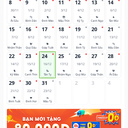
8
9
10
11
12
13
14
30/11
1/12
2/12
3/12
4/12
5/12
6/12
🐂
🐅
🐈
🐉
🐍
🐎
🐐
Ất Sửu
Bính Dần
Đinh Mão
Mậu Thìn
Kỷ Tỵ
Canh Ngọ
Tân Mùi
15
16
17
18
19
20
21
7/12
8/12
9/12
10/12
11/12
12/12
13/12
🐒
🐓
🐕
🐖
🐀
🐂
🐅
Nhâm Thân
Quý Dậu
Giáp Tuất
Ất Hợi
Bính Tý
Đinh Sửu
Mậu Dần
22
23
24
25
26
27
28
14/12
15/12
16/12
17/12
18/12
19/12
20/12
🐈
🐉
🐍
🐎
🐐
🐒
🐓
Kỷ Mão
Canh Thìn
Tân Tỵ
Nhâm Ngọ
Quý Mùi
Giáp Thân
Ất Dậu
29
30
31
1
2
3
4
21/12
22/12
23/12
🐕
🐖
🐀
Bính Tuất
Đinh Hợi
Mậu Tý