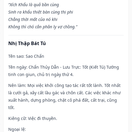
“Xích Khẩu là quả bần cùng
Sinh ra khẩu thiệt bàn cùng thị phi
Chẳng thời mất của nó khi
Không thì chó cắn phân ly vợ chồng.”
Nhị Thập Bát Tú
Tên sao
: Sao Chẩn
Tên ngày
: Chẩn Thủy Dẫn - Lưu Trực: Tốt (Kiết Tú) Tướng
tinh con giun, chủ trị ngày thứ 4.
Nên làm
: Mọi việc khởi công tạo tác rất tốt lành. Tốt nhất
là cưới gả, xây cất lầu gác và chôn cất. Các việc khác như
xuất hành, dựng phòng, chặt cỏ phá đất, cất trại, cũng
tốt.
Kiêng cữ
: Việc đi thuyền.
Ngoại lệ
: