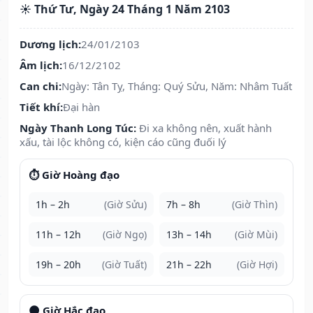
☀️ Thứ Tư, Ngày 24 Tháng 1 Năm 2103
Dương lịch:
24/01/2103
Âm lịch:
16/12/2102
Can chi:
Ngày: Tân Tỵ, Tháng: Quý Sửu, Năm: Nhâm Tuất
Tiết khí:
Đại hàn
Ngày Thanh Long Túc:
Đi xa không nên, xuất hành
xấu, tài lộc không có, kiện cáo cũng đuối lý
⏱️ Giờ Hoàng đạo
1h – 2h
(Giờ Sửu)
7h – 8h
(Giờ Thìn)
11h – 12h
(Giờ Ngọ)
13h – 14h
(Giờ Mùi)
19h – 20h
(Giờ Tuất)
21h – 22h
(Giờ Hợi)
🌑 Giờ Hắc đạo