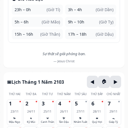
23h – 0h
(Giờ Tí)
3h – 4h
(Giờ Dần)
5h – 6h
(Giờ Mão)
9h – 10h
(Giờ Tỵ)
15h – 16h
(Giờ Thân)
17h – 18h
(Giờ Dậu)
Sự thật sẽ giải phóng bạn.
— Jesus Christ
Lịch Tháng 1 Năm 2103
THỨ HAI
THỨ BA
THỨ TƯ
THỨ NĂM
THỨ SÁU
THỨ BẢY
CHỦ NHẬT
1
2
3
4
5
6
7
23/11
24/11
25/11
26/11
27/11
28/11
29/11
🐎
🐐
🐒
🐓
🐕
🐖
🐀
Mậu Ngọ
Kỷ Mùi
Canh Thân
Tân Dậu
Nhâm Tuất
Quý Hợi
Giáp Tý