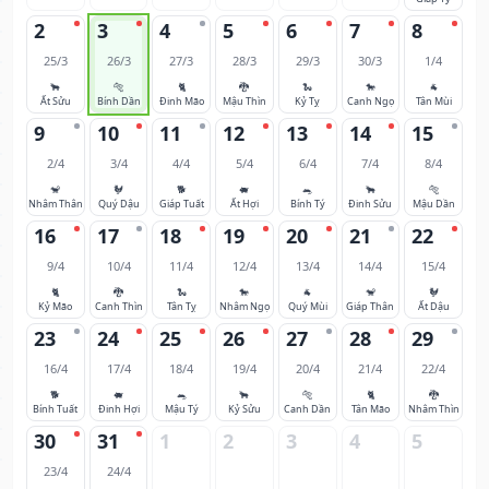
2
3
4
5
6
7
8
25/3
26/3
27/3
28/3
29/3
30/3
1/4
🐂
🐅
🐈
🐉
🐍
🐎
🐐
Ất Sửu
Bính Dần
Đinh Mão
Mậu Thìn
Kỷ Tỵ
Canh Ngọ
Tân Mùi
9
10
11
12
13
14
15
2/4
3/4
4/4
5/4
6/4
7/4
8/4
🐒
🐓
🐕
🐖
🐀
🐂
🐅
Nhâm Thân
Quý Dậu
Giáp Tuất
Ất Hợi
Bính Tý
Đinh Sửu
Mậu Dần
16
17
18
19
20
21
22
9/4
10/4
11/4
12/4
13/4
14/4
15/4
🐈
🐉
🐍
🐎
🐐
🐒
🐓
Kỷ Mão
Canh Thìn
Tân Tỵ
Nhâm Ngọ
Quý Mùi
Giáp Thân
Ất Dậu
23
24
25
26
27
28
29
16/4
17/4
18/4
19/4
20/4
21/4
22/4
🐕
🐖
🐀
🐂
🐅
🐈
🐉
Bính Tuất
Đinh Hợi
Mậu Tý
Kỷ Sửu
Canh Dần
Tân Mão
Nhâm Thìn
30
31
1
2
3
4
5
23/4
24/4