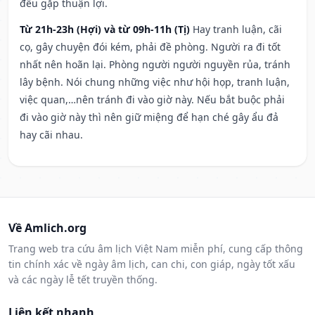
đều gặp thuận lợi.
Từ 21h-23h (Hợi) và từ 09h-11h (Tị)
Hay tranh luận, cãi
cọ, gây chuyện đói kém, phải đề phòng. Người ra đi tốt
nhất nên hoãn lại. Phòng người người nguyền rủa, tránh
lây bệnh. Nói chung những việc như hội họp, tranh luận,
việc quan,…nên tránh đi vào giờ này. Nếu bắt buộc phải
đi vào giờ này thì nên giữ miệng để hạn ché gây ẩu đả
hay cãi nhau.
Về Amlich.org
Trang web tra cứu âm lịch Việt Nam miễn phí, cung cấp thông
tin chính xác về ngày âm lịch, can chi, con giáp, ngày tốt xấu
và các ngày lễ tết truyền thống.
Liên kết nhanh