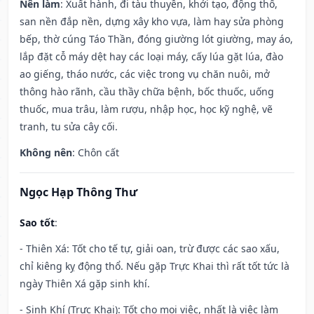
Nên làm
: Xuất hành, đi tàu thuyền, khởi tạo, động thổ,
san nền đắp nền, dựng xây kho vựa, làm hay sửa phòng
bếp, thờ cúng Táo Thần, đóng giường lót giường, may áo,
lắp đặt cỗ máy dệt hay các loại máy, cấy lúa gặt lúa, đào
ao giếng, tháo nước, các việc trong vụ chăn nuôi, mở
thông hào rãnh, cầu thầy chữa bệnh, bốc thuốc, uống
thuốc, mua trâu, làm rượu, nhập học, học kỹ nghệ, vẽ
tranh, tu sửa cây cối.
Không nên
: Chôn cất
Ngọc Hạp Thông Thư
Sao tốt
:
- Thiên Xá: Tốt cho tế tự, giải oan, trừ được các sao xấu,
chỉ kiêng kỵ động thổ. Nếu gặp Trực Khai thì rất tốt tức là
ngày Thiên Xá gặp sinh khí.
- Sinh Khí (Trực Khai): Tốt cho mọi việc, nhất là việc làm