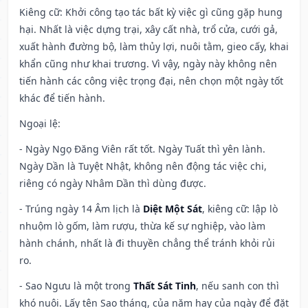
Kiêng cữ
: Khởi công tạo tác bất kỳ việc gì cũng gặp hung
hại. Nhất là việc dựng trại, xây cất nhà, trổ cửa, cưới gả,
xuất hành đường bộ, làm thủy lợi, nuôi tằm, gieo cấy, khai
khẩn cũng như khai trương. Vì vậy, ngày này không nên
tiến hành các công việc trọng đại, nên chọn một ngày tốt
khác để tiến hành.
Ngoại lệ
:
- Ngày Ngọ Đăng Viên rất tốt. Ngày Tuất thì yên lành.
Ngày Dần là Tuyệt Nhật, không nên động tác việc chi,
riêng có ngày Nhâm Dần thì dùng được.
- Trúng ngày 14 Âm lịch là
Diệt Một Sát
, kiêng cữ: lập lò
nhuộm lò gốm, làm rượu, thừa kế sự nghiệp, vào làm
hành chánh, nhất là đi thuyền chẳng thể tránh khỏi rủi
ro.
- Sao Ngưu là một trong
Thất Sát Tinh
, nếu sanh con thì
khó nuôi. Lấy tên Sao tháng, của năm hay của ngày để đặt