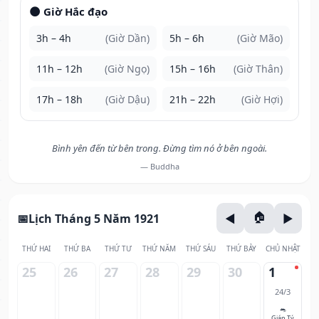
🌑 Giờ Hắc đạo
3h – 4h
(Giờ Dần)
5h – 6h
(Giờ Mão)
11h – 12h
(Giờ Ngọ)
15h – 16h
(Giờ Thân)
17h – 18h
(Giờ Dậu)
21h – 22h
(Giờ Hợi)
Bình yên đến từ bên trong. Đừng tìm nó ở bên ngoài.
— Buddha
Lịch Tháng 5 Năm 1921
THỨ HAI
THỨ BA
THỨ TƯ
THỨ NĂM
THỨ SÁU
THỨ BẢY
CHỦ NHẬT
25
26
27
28
29
30
1
24/3
🐀
Giáp Tý