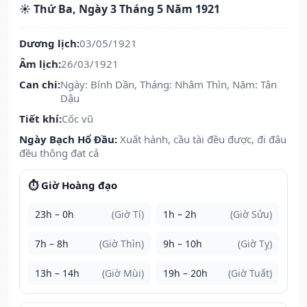
☀️ Thứ Ba, Ngày 3 Tháng 5 Năm 1921
Dương lịch:
03/05/1921
Âm lịch:
26/03/1921
Can chi:
Ngày: Bính Dần, Tháng: Nhâm Thìn, Năm: Tân
Dậu
Tiết khí:
Cốc vũ
Ngày Bạch Hổ Đầu:
Xuất hành, cầu tài đều được, đi đâu
đều thông đạt cả
⏱️ Giờ Hoàng đạo
23h – 0h
(Giờ Tí)
1h – 2h
(Giờ Sửu)
7h – 8h
(Giờ Thìn)
9h – 10h
(Giờ Tỵ)
13h – 14h
(Giờ Mùi)
19h – 20h
(Giờ Tuất)