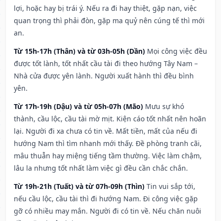
lợi, hoặc hay bị trái ý. Nếu ra đi hay thiệt, gặp nạn, việc
quan trọng thì phải đòn, gặp ma quỷ nên cúng tế thì mới
an.
Từ 15h-17h (Thân) và từ 03h-05h (Dần)
Mọi công việc đều
được tốt lành, tốt nhất cầu tài đi theo hướng Tây Nam –
Nhà cửa được yên lành. Người xuất hành thì đều bình
yên.
Từ 17h-19h (Dậu) và từ 05h-07h (Mão)
Mưu sự khó
thành, cầu lộc, cầu tài mờ mịt. Kiện cáo tốt nhất nên hoãn
lại. Người đi xa chưa có tin về. Mất tiền, mất của nếu đi
hướng Nam thì tìm nhanh mới thấy. Đề phòng tranh cãi,
mâu thuẫn hay miệng tiếng tầm thường. Việc làm chậm,
lâu la nhưng tốt nhất làm việc gì đều cần chắc chắn.
Từ 19h-21h (Tuất) và từ 07h-09h (Thìn)
Tin vui sắp tới,
nếu cầu lộc, cầu tài thì đi hướng Nam. Đi công việc gặp
gỡ có nhiều may mắn. Người đi có tin về. Nếu chăn nuôi