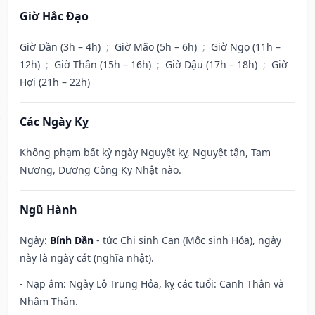
Giờ Hắc Đạo
Giờ Dần (3h – 4h)
;
Giờ Mão (5h – 6h)
;
Giờ Ngọ (11h –
12h)
;
Giờ Thân (15h – 16h)
;
Giờ Dậu (17h – 18h)
;
Giờ
Hợi (21h – 22h)
Các Ngày Kỵ
Không phạm bất kỳ ngày Nguyệt kỵ, Nguyệt tận, Tam
Nương, Dương Công Kỵ Nhật nào.
Ngũ Hành
Ngày:
Bính Dần
- tức Chi sinh Can (Mộc sinh Hỏa), ngày
này là ngày cát (nghĩa nhật).
- Nạp âm: Ngày Lô Trung Hỏa, kỵ các tuổi: Canh Thân và
Nhâm Thân.