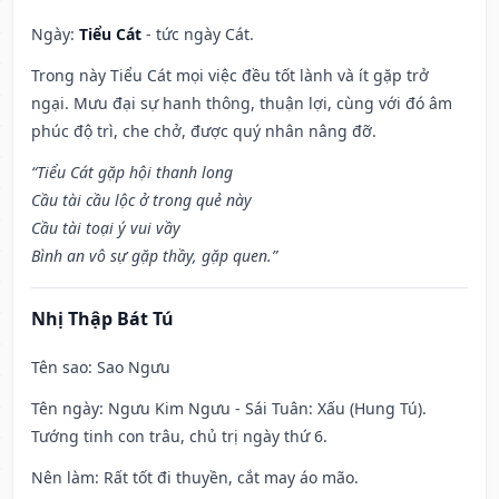
Ngày:
Tiểu Cát
- tức ngày Cát.
Trong này Tiểu Cát mọi việc đều tốt lành và ít gặp trở
ngại. Mưu đại sự hanh thông, thuận lợi, cùng với đó âm
phúc độ trì, che chở, được quý nhân nâng đỡ.
“Tiểu Cát gặp hội thanh long
Cầu tài cầu lộc ở trong quẻ này
Cầu tài toại ý vui vầy
Bình an vô sự gặp thầy, gặp quen.”
Nhị Thập Bát Tú
Tên sao
: Sao Ngưu
Tên ngày
: Ngưu Kim Ngưu - Sái Tuân: Xấu (Hung Tú).
Tướng tinh con trâu, chủ trị ngày thứ 6.
Nên làm
: Rất tốt đi thuyền, cắt may áo mão.