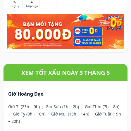
🐍
🐎
Quý Tỵ
Giáp Ngọ
XEM TỐT XẤU NGÀY 3 THÁNG 5
Giờ Hoàng Đạo
Giờ Tí (23h – 0h)
;
Giờ Sửu (1h – 2h)
;
Giờ Thìn (7h – 8h)
;
Giờ Tỵ (9h – 10h)
;
Giờ Mùi (13h – 14h)
;
Giờ Tuất (19h
– 20h)