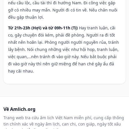
nếu cầu lộc, cầu tài thì đi hướng Nam. Đi công việc gặp
gỡ có nhiều may mắn. Người đi có tin về. Nếu chăn nuôi
đều gặp thuận lợi.
Từ 21h-23h (Hợi) và từ 09h-11h (Tị)
Hay tranh luận, cãi
cọ, gây chuyện đói kém, phải đề phòng. Người ra đi tốt
nhất nên hoãn lại. Phòng người người nguyền rủa, tránh
lây bệnh. Nói chung những việc như hội họp, tranh luận,
việc quan,…nên tránh đi vào giờ này. Nếu bắt buộc phải
đi vào giờ này thì nên giữ miệng để hạn ché gây ẩu đả
hay cãi nhau.
Về Amlich.org
Trang web tra cứu âm lịch Việt Nam miễn phí, cung cấp thông
tin chính xác về ngày âm lịch, can chi, con giáp, ngày tốt xấu