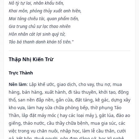
Nô tỳ tự lai, nhân khẩu tiến,
Khai môn, phóng thủy xuất anh hiền,
Mai táng chiêu tài, quan phẩm tiến,
Gia trung chủ sự lạc thao nhiên
Hôn nhân cát lợi sinh quý tử,
Tảo bá thanh danh khán tổ tiên.”
Thập Nhị Kiến Trừ
Trực Thành
Nên làm
: Lập khế ước, giao dịch, cho vay, thu nợ, mua
hàng, bán hàng, xuất hành, đi tàu thuyền, khởi tạo, động
thổ, san nền đắp nền, gắn cửa, đặt táng, kê gác, dựng xây
kho vựa, làm hay sửa chữa phòng bếp, thờ phụng Táo
Thần, lắp đặt máy móc ( hay các loại máy ), gặt lúa, đào ao
giếng, tháo nước, cầu thầy chữa bệnh, mua gia súc, các
việc trong vụ chăn nuôi, nhập học, làm lễ cầu thân, cưới
gả, kết hôn, thuê người, nộp đơn dâng sớ, học kỹ nghệ,