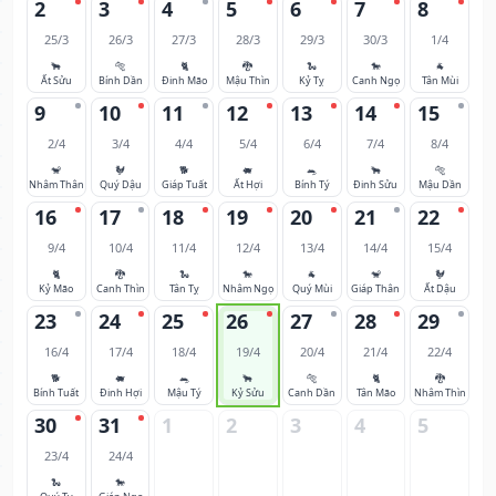
2
3
4
5
6
7
8
25/3
26/3
27/3
28/3
29/3
30/3
1/4
🐂
🐅
🐈
🐉
🐍
🐎
🐐
Ất Sửu
Bính Dần
Đinh Mão
Mậu Thìn
Kỷ Tỵ
Canh Ngọ
Tân Mùi
9
10
11
12
13
14
15
2/4
3/4
4/4
5/4
6/4
7/4
8/4
🐒
🐓
🐕
🐖
🐀
🐂
🐅
Nhâm Thân
Quý Dậu
Giáp Tuất
Ất Hợi
Bính Tý
Đinh Sửu
Mậu Dần
16
17
18
19
20
21
22
9/4
10/4
11/4
12/4
13/4
14/4
15/4
🐈
🐉
🐍
🐎
🐐
🐒
🐓
Kỷ Mão
Canh Thìn
Tân Tỵ
Nhâm Ngọ
Quý Mùi
Giáp Thân
Ất Dậu
23
24
25
26
27
28
29
16/4
17/4
18/4
19/4
20/4
21/4
22/4
🐕
🐖
🐀
🐂
🐅
🐈
🐉
Bính Tuất
Đinh Hợi
Mậu Tý
Kỷ Sửu
Canh Dần
Tân Mão
Nhâm Thìn
30
31
1
2
3
4
5
23/4
24/4
🐍
🐎