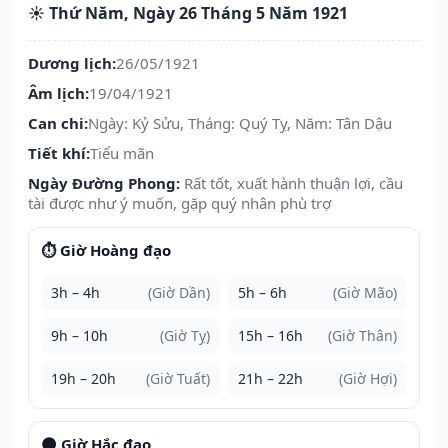
☀️ Thứ Năm, Ngày 26 Tháng 5 Năm 1921
Dương lịch:
26/05/1921
Âm lịch:
19/04/1921
Can chi:
Ngày: Kỷ Sửu, Tháng: Quý Tỵ, Năm: Tân Dậu
Tiết khí:
Tiểu mãn
Ngày Đường Phong:
Rất tốt, xuất hành thuận lợi, cầu
tài được như ý muốn, gặp quý nhân phù trợ
⏱️ Giờ Hoàng đạo
3h – 4h
(Giờ Dần)
5h – 6h
(Giờ Mão)
9h – 10h
(Giờ Tỵ)
15h – 16h
(Giờ Thân)
19h – 20h
(Giờ Tuất)
21h – 22h
(Giờ Hợi)
🌑 Giờ Hắc đạo