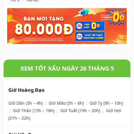
Quý Tỵ
Giáp Ngọ
XEM TỐT XẤU NGÀY 26 THÁNG 5
Giờ Hoàng Đạo
Giờ Dần (3h – 4h)
;
Giờ Mão (5h – 6h)
;
Giờ Tỵ (9h – 10h)
;
Giờ Thân (15h – 16h)
;
Giờ Tuất (19h – 20h)
;
Giờ Hợi
(21h – 22h)