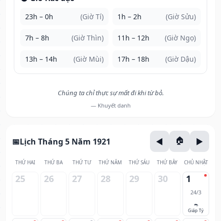
23h – 0h
(Giờ Tí)
1h – 2h
(Giờ Sửu)
7h – 8h
(Giờ Thìn)
11h – 12h
(Giờ Ngọ)
13h – 14h
(Giờ Mùi)
17h – 18h
(Giờ Dậu)
Chúng ta chỉ thực sự mất đi khi từ bỏ.
— Khuyết danh
Lịch Tháng 5 Năm 1921
THỨ HAI
THỨ BA
THỨ TƯ
THỨ NĂM
THỨ SÁU
THỨ BẢY
CHỦ NHẬT
25
26
27
28
29
30
1
24/3
🐀
Giáp Tý