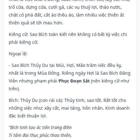
trổ cửa, dựng cửa, cưới gả, các vụ thuỷ lợi, tháo nước,
chặt cỏ phá đất, cắt áo thêu áo, làm nhiều việc thiện ắt
thiện quả sẽ tới mau hơn.
Kiêng cữ
: Sao Bích toàn kiết nên không có bất kỳ việc chi
phải kiêng cữ.
Ngoại lệ
:
- Sao Bích Thủy Du tại Mùi, Hợi, Mão trăm việc đều kỵ,
nhất là trong Mùa Đông. Riêng ngày Hợi là Sao Bích Đăng
Viên nhưng phạm phải
Phục Đoạn Sát
(nên kiêng cữ như
trên).
Bích: Thủy Du (con rái cá): Thủy tinh, sao tốt. Rất tốt cho
những việc như: xây cất, mai táng, hôn nhân. Kinh doanh
đặc biệt thuận lợi.
“Bích tinh tạo ác tiến trang điền
Ti tâm đại thục phúc thao thiên,