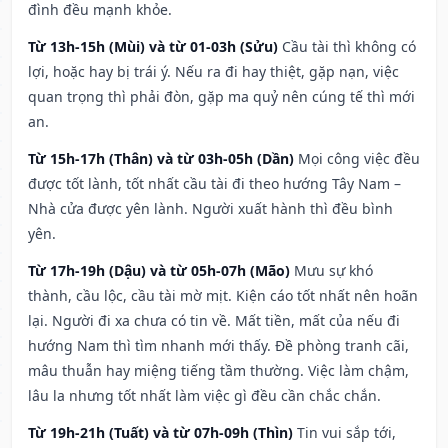
đình đều mạnh khỏe.
Từ 13h-15h (Mùi) và từ 01-03h (Sửu)
Cầu tài thì không có
lợi, hoặc hay bị trái ý. Nếu ra đi hay thiệt, gặp nạn, việc
quan trọng thì phải đòn, gặp ma quỷ nên cúng tế thì mới
an.
Từ 15h-17h (Thân) và từ 03h-05h (Dần)
Mọi công việc đều
được tốt lành, tốt nhất cầu tài đi theo hướng Tây Nam –
Nhà cửa được yên lành. Người xuất hành thì đều bình
yên.
Từ 17h-19h (Dậu) và từ 05h-07h (Mão)
Mưu sự khó
thành, cầu lộc, cầu tài mờ mịt. Kiện cáo tốt nhất nên hoãn
lại. Người đi xa chưa có tin về. Mất tiền, mất của nếu đi
hướng Nam thì tìm nhanh mới thấy. Đề phòng tranh cãi,
mâu thuẫn hay miệng tiếng tầm thường. Việc làm chậm,
lâu la nhưng tốt nhất làm việc gì đều cần chắc chắn.
Từ 19h-21h (Tuất) và từ 07h-09h (Thìn)
Tin vui sắp tới,