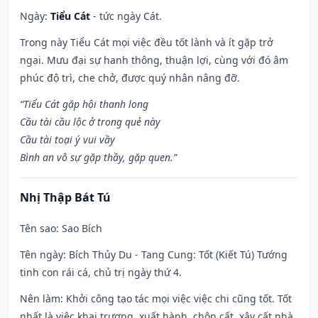
Ngày:
Tiểu Cát
- tức ngày Cát.
Trong này Tiểu Cát mọi việc đều tốt lành và ít gặp trở
ngại. Mưu đại sự hanh thông, thuận lợi, cùng với đó âm
phúc độ trì, che chở, được quý nhân nâng đỡ.
“Tiểu Cát gặp hội thanh long
Cầu tài cầu lộc ở trong quẻ này
Cầu tài toại ý vui vầy
Bình an vô sự gặp thầy, gặp quen.”
Nhị Thập Bát Tú
Tên sao
: Sao Bích
Tên ngày
: Bích Thủy Du - Tang Cung: Tốt (Kiết Tú) Tướng
tinh con rái cá, chủ trị ngày thứ 4.
Nên làm
: Khởi công tạo tác mọi việc việc chi cũng tốt. Tốt
nhất là việc khai trương, xuất hành, chôn cất, xây cất nhà,