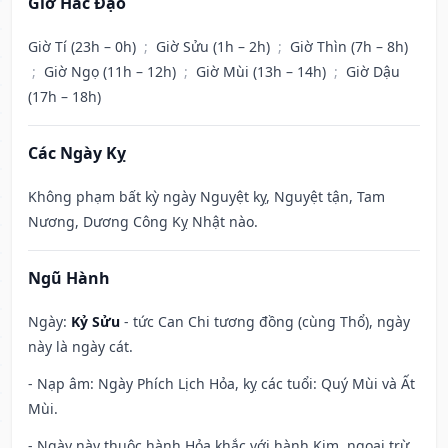
Giờ Hắc Đạo
Giờ Tí (23h – 0h)
;
Giờ Sửu (1h – 2h)
;
Giờ Thìn (7h – 8h)
;
Giờ Ngọ (11h – 12h)
;
Giờ Mùi (13h – 14h)
;
Giờ Dậu
(17h – 18h)
Các Ngày Kỵ
Không phạm bất kỳ ngày Nguyệt kỵ, Nguyệt tận, Tam
Nương, Dương Công Kỵ Nhật nào.
Ngũ Hành
Ngày:
Kỷ Sửu
- tức Can Chi tương đồng (cùng Thổ), ngày
này là ngày cát.
- Nạp âm: Ngày Phích Lịch Hỏa, kỵ các tuổi: Quý Mùi và Ất
Mùi.
- Ngày này thuộc hành Hỏa khắc với hành Kim, ngoại trừ