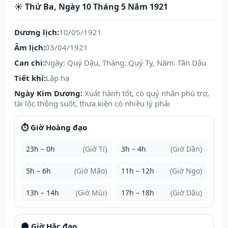
☀️ Thứ Ba, Ngày 10 Tháng 5 Năm 1921
Dương lịch:
10/05/1921
Âm lịch:
03/04/1921
Can chi:
Ngày: Quý Dậu, Tháng: Quý Tỵ, Năm: Tân Dậu
Tiết khí:
Lập hạ
Ngày Kim Dương:
Xuất hành tốt, có quý nhân phù trợ,
tài lộc thông suốt, thưa kiện có nhiều lý phải
⏱️ Giờ Hoàng đạo
23h – 0h
(Giờ Tí)
3h – 4h
(Giờ Dần)
5h – 6h
(Giờ Mão)
11h – 12h
(Giờ Ngọ)
13h – 14h
(Giờ Mùi)
17h – 18h
(Giờ Dậu)
🌑 Giờ Hắc đạo