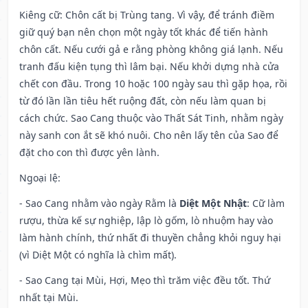
Kiêng cữ
: Chôn cất bị Trùng tang. Vì vậy, để tránh điềm
giữ quý bạn nên chọn một ngày tốt khác để tiến hành
chôn cất. Nếu cưới gả e rằng phòng không giá lạnh. Nếu
tranh đấu kiện tụng thì lâm bại. Nếu khởi dựng nhà cửa
chết con đầu. Trong 10 hoặc 100 ngày sau thì gặp họa, rồi
từ đó lần lần tiêu hết ruộng đất, còn nếu làm quan bị
cách chức. Sao Cang thuộc vào Thất Sát Tinh, nhằm ngày
này sanh con ắt sẽ khó nuôi. Cho nên lấy tên của Sao để
đặt cho con thì được yên lành.
Ngoại lệ
:
- Sao Cang nhằm vào ngày Rằm là
Diệt Một Nhật
: Cữ làm
rượu, thừa kế sự nghiệp, lập lò gốm, lò nhuộm hay vào
làm hành chính, thứ nhất đi thuyền chẳng khỏi nguy hại
(vì Diệt Một có nghĩa là chìm mất).
- Sao Cang tại Mùi, Hợi, Mẹo thì trăm việc đều tốt. Thứ
nhất tại Mùi.