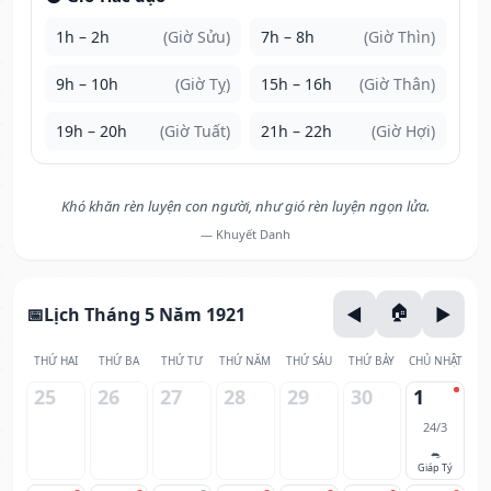
1h – 2h
(Giờ Sửu)
7h – 8h
(Giờ Thìn)
9h – 10h
(Giờ Tỵ)
15h – 16h
(Giờ Thân)
19h – 20h
(Giờ Tuất)
21h – 22h
(Giờ Hợi)
Khó khăn rèn luyện con người, như gió rèn luyện ngọn lửa.
— Khuyết Danh
Lịch Tháng 5 Năm 1921
THỨ HAI
THỨ BA
THỨ TƯ
THỨ NĂM
THỨ SÁU
THỨ BẢY
CHỦ NHẬT
25
26
27
28
29
30
1
24/3
🐀
Giáp Tý