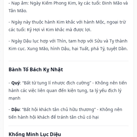
- Nạp âm: Ngày Kiếm Phong Kim, kỵ các tuổi: Đinh Mão và
Tân Mão.
- Ngày này thuộc hành Kim khắc với hành Mộc, ngoại trừ
các tuổi: Kỷ Hợi vì Kim khắc mà được lợi.
- Ngày Dậu lục hợp với Thìn, tam hợp với Sửu và Tỵ thành
Kim cục. Xung Mão, hình Dậu, hại Tuất, phá Tý, tuyệt Dần.
Bành Tổ Bách Kỵ Nhật
-
Quý
: “Bất từ tụng lí nhược địch cường” - Không nên tiến
hành các việc liên quan đến kiện tụng, ta lý yếu địch lý
mạnh
-
Dậu
: “Bất hội khách tân chủ hữu thương” - Không nên
tiến hành hội khách để tránh tân chủ có hại
Khổng Minh Lục Diệu