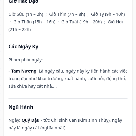
Giờ Hắc Đạo
Giờ Sửu (1h – 2h)
;
Giờ Thìn (7h – 8h)
;
Giờ Tỵ (9h – 10h)
;
Giờ Thân (15h – 16h)
;
Giờ Tuất (19h – 20h)
;
Giờ Hợi
(21h – 22h)
Các Ngày Kỵ
Phạm phải ngày:
-
Tam Nương
: Là ngày xấu, ngày này kỵ tiến hành các việc
trọng đại như khai trương, xuất hành, cưới hỏi, động thổ,
sửa chữa hay cất nhà,...
Ngũ Hành
Ngày:
Quý Dậu
- tức Chi sinh Can (Kim sinh Thủy), ngày
này là ngày cát (nghĩa nhật).