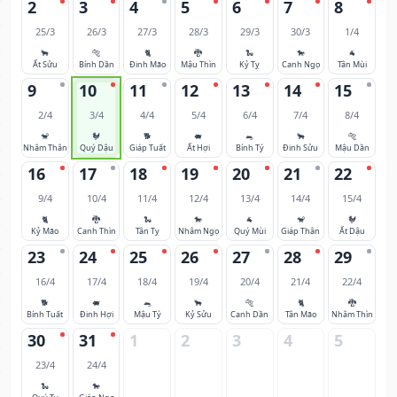
2
3
4
5
6
7
8
25/3
26/3
27/3
28/3
29/3
30/3
1/4
🐂
🐅
🐈
🐉
🐍
🐎
🐐
Ất Sửu
Bính Dần
Đinh Mão
Mậu Thìn
Kỷ Tỵ
Canh Ngọ
Tân Mùi
9
10
11
12
13
14
15
2/4
3/4
4/4
5/4
6/4
7/4
8/4
🐒
🐓
🐕
🐖
🐀
🐂
🐅
Nhâm Thân
Quý Dậu
Giáp Tuất
Ất Hợi
Bính Tý
Đinh Sửu
Mậu Dần
16
17
18
19
20
21
22
9/4
10/4
11/4
12/4
13/4
14/4
15/4
🐈
🐉
🐍
🐎
🐐
🐒
🐓
Kỷ Mão
Canh Thìn
Tân Tỵ
Nhâm Ngọ
Quý Mùi
Giáp Thân
Ất Dậu
23
24
25
26
27
28
29
16/4
17/4
18/4
19/4
20/4
21/4
22/4
🐕
🐖
🐀
🐂
🐅
🐈
🐉
Bính Tuất
Đinh Hợi
Mậu Tý
Kỷ Sửu
Canh Dần
Tân Mão
Nhâm Thìn
30
31
1
2
3
4
5
23/4
24/4
🐍
🐎