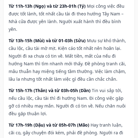
Từ 11h-13h (Ngọ) và từ 23h-01h (Tý)
Mọi công việc đều
được tốt lành, tốt nhất cầu tài đi theo hướng Tây Nam –
Nhà cửa được yên lành. Người xuất hành thì đều bình
yên.
Từ 13h-15h (Mùi) và từ 01-03h (Sửu)
Mưu sự khó thành,
cầu lộc, cầu tài mờ mịt. Kiện cáo tốt nhất nên hoãn lại.
Người đi xa chưa có tin về. Mất tiền, mất của nếu đi
hướng Nam thì tìm nhanh mới thấy. Đề phòng tranh cãi,
mâu thuẫn hay miệng tiếng tầm thường. Việc làm chậm,
lâu la nhưng tốt nhất làm việc gì đều cần chắc chắn.
Từ 15h-17h (Thân) và từ 03h-05h (Dần)
Tin vui sắp tới,
nếu cầu lộc, cầu tài thì đi hướng Nam. Đi công việc gặp
gỡ có nhiều may mắn. Người đi có tin về. Nếu chăn nuôi
đều gặp thuận lợi.
Từ 17h-19h (Dậu) và từ 05h-07h (Mão)
Hay tranh luận,
cãi cọ, gây chuyện đói kém, phải đề phòng. Người ra đi