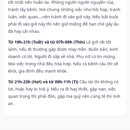
tốt nhất nên hoãn lại. Phòng người người nguyền rủa,
tránh lây bệnh. Nói chung những việc như hội họp, tranh
luận, việc quan,…nên tránh đi vào giờ này. Nếu bắt buộc
phải đi vào giờ này thì nên giữ miệng để hạn ché gây ẩu
đả hay cãi nhau.
Từ 19h-21h (Tuất) và từ 07h-09h (Thìn)
Là giờ rất tốt
lành, nếu đi thường gặp được may mắn. Buôn bán, kinh
doanh có lời. Người đi sắp về nhà. Phụ nữ có tin mừng.
Mọi việc trong nhà đều hòa hợp. Nếu có bệnh cầu thì sẽ
khỏi, gia đình đều mạnh khỏe.
Từ 21h-23h (Hợi) và từ 09h-11h (Tị)
Cầu tài thì không có
lợi, hoặc hay bị trái ý. Nếu ra đi hay thiệt, gặp nạn, việc
quan trọng thì phải đòn, gặp ma quỷ nên cúng tế thì mới
an.