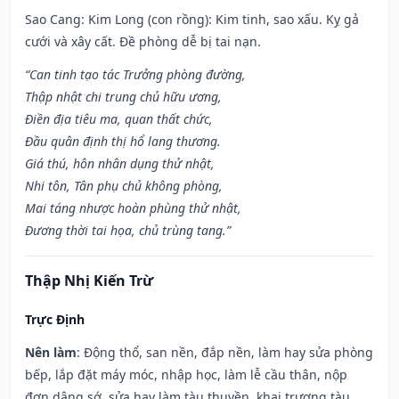
Sao Cang: Kim Long (con rồng): Kim tinh, sao xấu. Kỵ gả
cưới và xây cất. Đề phòng dễ bị tai nạn.
“Can tinh tạo tác Trưởng phòng đường,
Thập nhật chi trung chủ hữu ương,
Điền địa tiêu ma, quan thất chức,
Đầu quân định thị hổ lang thương.
Giá thú, hôn nhân dụng thử nhật,
Nhi tôn, Tân phụ chủ không phòng,
Mai táng nhược hoàn phùng thử nhật,
Đương thời tai họa, chủ trùng tang.”
Thập Nhị Kiến Trừ
Trực Định
Nên làm
: Động thổ, san nền, đắp nền, làm hay sửa phòng
bếp, lắp đặt máy móc, nhập học, làm lễ cầu thân, nộp
đơn dâng sớ, sửa hay làm tàu thuyền, khai trương tàu