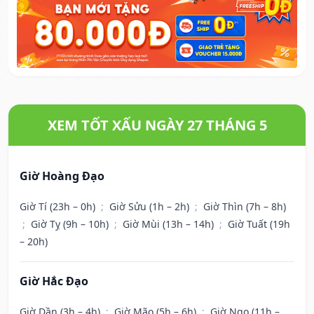
XEM TỐT XẤU NGÀY 27 THÁNG 5
Giờ Hoàng Đạo
Giờ Tí (23h – 0h)
;
Giờ Sửu (1h – 2h)
;
Giờ Thìn (7h – 8h)
;
Giờ Tỵ (9h – 10h)
;
Giờ Mùi (13h – 14h)
;
Giờ Tuất (19h
– 20h)
Giờ Hắc Đạo
Giờ Dần (3h – 4h)
;
Giờ Mão (5h – 6h)
;
Giờ Ngọ (11h –