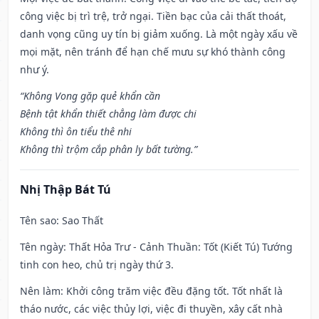
công việc bị trì trệ, trở ngại. Tiền bạc của cải thất thoát,
danh vọng cũng uy tín bị giảm xuống. Là một ngày xấu về
mọi mặt, nên tránh để hạn chế mưu sự khó thành công
như ý.
“Không Vong gặp quẻ khẩn cần
Bệnh tật khẩn thiết chẳng làm được chi
Không thì ôn tiểu thê nhi
Không thì trộm cắp phân ly bất tường.”
Nhị Thập Bát Tú
Tên sao
: Sao Thất
Tên ngày
: Thất Hỏa Trư - Cảnh Thuần: Tốt (Kiết Tú) Tướng
tinh con heo, chủ trị ngày thứ 3.
Nên làm
: Khởi công trăm việc đều đặng tốt. Tốt nhất là
tháo nước, các việc thủy lợi, việc đi thuyền, xây cất nhà