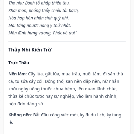
Thọ như Bành tổ nhập thiên thu.
Khai môn, phóng thủy chiêu tài bạch,
Hòa hợp hôn nhân sinh quý nhi.
Mai táng nhược năng y thử nhật,
Môn đình hưng vượng, Phúc vô ưu!”
Thập Nhị Kiến Trừ
Trực Thâu
Nên làm
: Cấy lúa, gặt lúa, mua trâu, nuôi tằm, đi săn thú
cá, tu sửa cây cối. Động thổ, san nền đắp nền, nữ nhân
khởi ngày uống thuốc chưa bệnh, lên quan lãnh chức,
thừa kế chức tước hay sự nghiệp, vào làm hành chính,
nộp đơn dâng sớ.
Không nên
: Bắt đầu công việc mới, kỵ đi du lịch, kỵ tang
lễ.