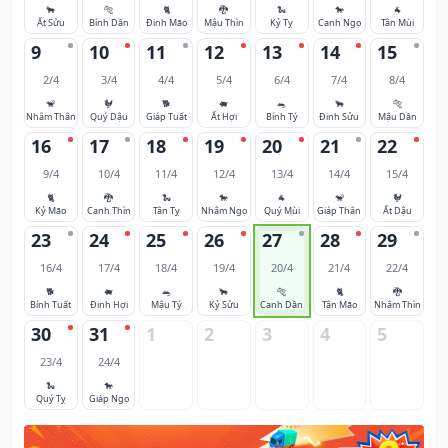
🐂
🐅
🐈
🐉
🐍
🐎
🐐
Ất Sửu
Bính Dần
Đinh Mão
Mậu Thìn
Kỷ Tỵ
Canh Ngọ
Tân Mùi
9
10
11
12
13
14
15
2/4
3/4
4/4
5/4
6/4
7/4
8/4
🐒
🐓
🐕
🐖
🐀
🐂
🐅
Nhâm Thân
Quý Dậu
Giáp Tuất
Ất Hợi
Bính Tý
Đinh Sửu
Mậu Dần
16
17
18
19
20
21
22
9/4
10/4
11/4
12/4
13/4
14/4
15/4
🐈
🐉
🐍
🐎
🐐
🐒
🐓
Kỷ Mão
Canh Thìn
Tân Tỵ
Nhâm Ngọ
Quý Mùi
Giáp Thân
Ất Dậu
23
24
25
26
27
28
29
16/4
17/4
18/4
19/4
20/4
21/4
22/4
🐕
🐖
🐀
🐂
🐅
🐈
🐉
Bính Tuất
Đinh Hợi
Mậu Tý
Kỷ Sửu
Canh Dần
Tân Mão
Nhâm Thìn
30
31
1
2
3
4
5
23/4
24/4
🐍
🐎
Quý Tỵ
Giáp Ngọ