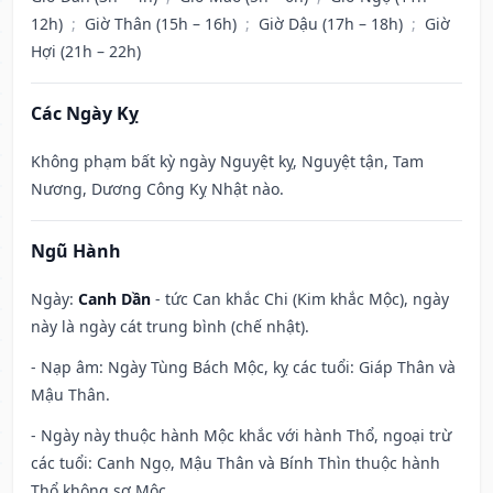
12h)
;
Giờ Thân (15h – 16h)
;
Giờ Dậu (17h – 18h)
;
Giờ
Hợi (21h – 22h)
Các Ngày Kỵ
Không phạm bất kỳ ngày Nguyệt kỵ, Nguyệt tận, Tam
Nương, Dương Công Kỵ Nhật nào.
Ngũ Hành
Ngày:
Canh Dần
- tức Can khắc Chi (Kim khắc Mộc), ngày
này là ngày cát trung bình (chế nhật).
- Nạp âm: Ngày Tùng Bách Mộc, kỵ các tuổi: Giáp Thân và
Mậu Thân.
- Ngày này thuộc hành Mộc khắc với hành Thổ, ngoại trừ
các tuổi: Canh Ngọ, Mậu Thân và Bính Thìn thuộc hành
Thổ không sợ Mộc.