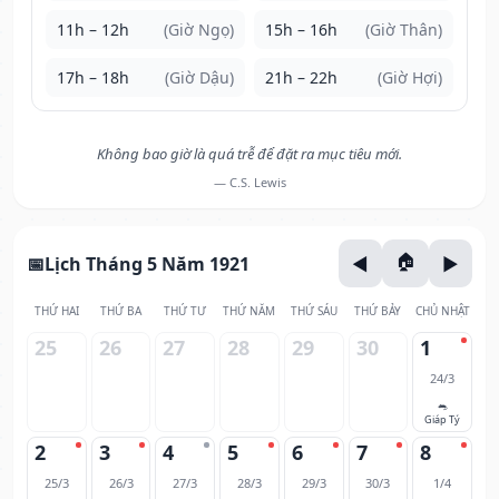
11h – 12h
(Giờ Ngọ)
15h – 16h
(Giờ Thân)
17h – 18h
(Giờ Dậu)
21h – 22h
(Giờ Hợi)
Không bao giờ là quá trễ để đặt ra mục tiêu mới.
— C.S. Lewis
Lịch Tháng 5 Năm 1921
THỨ HAI
THỨ BA
THỨ TƯ
THỨ NĂM
THỨ SÁU
THỨ BẢY
CHỦ NHẬT
25
26
27
28
29
30
1
24/3
🐀
Giáp Tý
2
3
4
5
6
7
8
25/3
26/3
27/3
28/3
29/3
30/3
1/4