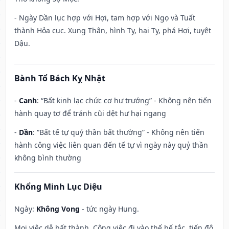
- Ngày Dần lục hợp với Hợi, tam hợp với Ngọ và Tuất
thành Hỏa cục. Xung Thân, hình Tỵ, hại Tỵ, phá Hợi, tuyệt
Dậu.
Bành Tổ Bách Kỵ Nhật
-
Canh
: “Bất kinh lạc chức cơ hư trướng” - Không nên tiến
hành quay tơ để tránh cũi dệt hư hại ngang
-
Dần
: “Bất tế tự quỷ thần bất thường” - Không nên tiến
hành công việc liên quan đến tế tự vì ngày này quỷ thần
không bình thường
Khổng Minh Lục Diệu
Ngày:
Không Vong
- tức ngày Hung.
Mọi việc dễ bất thành. Công việc đi vào thế bế tắc, tiến độ