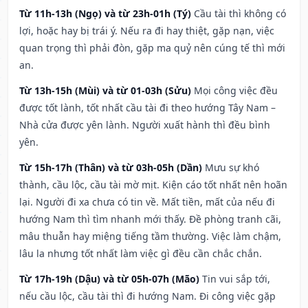
Từ 11h-13h (Ngọ) và từ 23h-01h (Tý)
Cầu tài thì không có
lợi, hoặc hay bị trái ý. Nếu ra đi hay thiệt, gặp nạn, việc
quan trọng thì phải đòn, gặp ma quỷ nên cúng tế thì mới
an.
Từ 13h-15h (Mùi) và từ 01-03h (Sửu)
Mọi công việc đều
được tốt lành, tốt nhất cầu tài đi theo hướng Tây Nam –
Nhà cửa được yên lành. Người xuất hành thì đều bình
yên.
Từ 15h-17h (Thân) và từ 03h-05h (Dần)
Mưu sự khó
thành, cầu lộc, cầu tài mờ mịt. Kiện cáo tốt nhất nên hoãn
lại. Người đi xa chưa có tin về. Mất tiền, mất của nếu đi
hướng Nam thì tìm nhanh mới thấy. Đề phòng tranh cãi,
mâu thuẫn hay miệng tiếng tầm thường. Việc làm chậm,
lâu la nhưng tốt nhất làm việc gì đều cần chắc chắn.
Từ 17h-19h (Dậu) và từ 05h-07h (Mão)
Tin vui sắp tới,
nếu cầu lộc, cầu tài thì đi hướng Nam. Đi công việc gặp