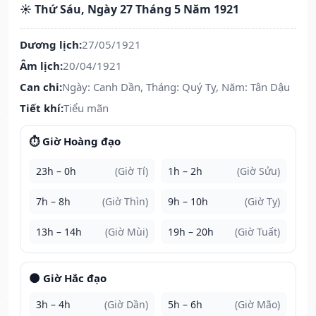
☀️ Thứ Sáu, Ngày 27 Tháng 5 Năm 1921
Dương lịch:
27/05/1921
Âm lịch:
20/04/1921
Can chi:
Ngày: Canh Dần, Tháng: Quý Tỵ, Năm: Tân Dậu
Tiết khí:
Tiểu mãn
⏱️ Giờ Hoàng đạo
23h – 0h
(Giờ Tí)
1h – 2h
(Giờ Sửu)
7h – 8h
(Giờ Thìn)
9h – 10h
(Giờ Tỵ)
13h – 14h
(Giờ Mùi)
19h – 20h
(Giờ Tuất)
🌑 Giờ Hắc đạo
3h – 4h
(Giờ Dần)
5h – 6h
(Giờ Mão)