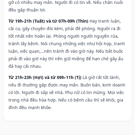
gỡ có nhiều may mắn. Người đi có tin về. Nếu chăn nuôi
đều gặp thuận lợi.
Từ 19h-21h (Tuất) và từ 07h-09h (Thìn)
Hay tranh luận,
cãi cọ, gây chuyện đói kém, phải đề phòng. Người ra đi
tốt nhất nên hoãn lại. Phòng người người nguyền rủa,
tránh lây bệnh. Nói chung những việc như hội họp, tranh
luận, việc quan,…nên tránh đi vào giờ này. Nếu bắt buộc
phải đi vào giờ này thì nên giữ miệng để hạn ché gây ẩu
đả hay cãi nhau.
Từ 21h-23h (Hợi) và từ 09h-11h (Tị)
Là giờ rất tốt lành,
nếu đi thường gặp được may mắn. Buôn bán, kinh doanh
có lời. Người đi sắp về nhà. Phụ nữ có tin mừng. Mọi việc
trong nhà đều hòa hợp. Nếu có bệnh cầu thì sẽ khỏi, gia
đình đều mạnh khỏe.