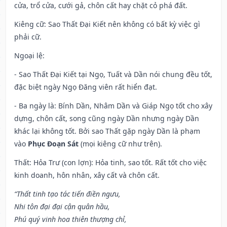
cửa, trổ cửa, cưới gả, chôn cất hay chặt cỏ phá đất.
Kiêng cữ
: Sao Thất Đại Kiết nên không có bất kỳ việc gì
phải cữ.
Ngoại lệ
:
- Sao Thất Đại Kiết tại Ngọ, Tuất và Dần nói chung đều tốt,
đặc biệt ngày Ngọ Đăng viên rất hiển đạt.
- Ba ngày là: Bính Dần, Nhâm Dần và Giáp Ngọ tốt cho xây
dựng, chôn cất, song cũng ngày Dần nhưng ngày Dần
khác lại không tốt. Bởi sao Thất gặp ngày Dần là phạm
vào
Phục Đoạn Sát
(mọi kiêng cữ như trên).
Thất: Hỏa Trư (con lợn): Hỏa tinh, sao tốt. Rất tốt cho việc
kinh doanh, hôn nhân, xây cất và chôn cất.
“Thất tinh tạo tác tiến điền ngưu,
Nhi tôn đại đại cận quân hầu,
Phú quý vinh hoa thiên thượng chỉ,