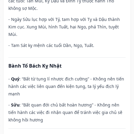
các tuổi: Tân Mùi, Kỷ Dậu và Đinh Tỵ thuộc hành Thổ
không sợ Mộc.
- Ngày Sửu lục hợp với Tý, tam hợp với Tỵ và Dậu thành
Kim cục. Xung Mùi, hình Tuất, hại Ngọ, phá Thìn, tuyệt
Mùi.
- Tam Sát kỵ mệnh các tuổi Dần, Ngọ, Tuất.
Bành Tổ Bách Kỵ Nhật
-
Quý
: “Bất từ tụng lí nhược địch cường” - Không nên tiến
hành các việc liên quan đến kiện tụng, ta lý yếu địch lý
mạnh
-
Sửu
: “Bất quan đới chủ bất hoàn hương” - Không nên
tiến hành các việc đi nhận quan để tránh việc gia chủ sẽ
không hồi hương