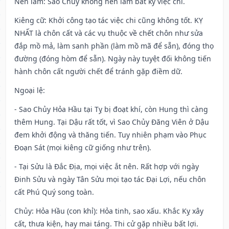
Nên làm
: Sao Chủy không nên làm bất kỳ việc chi.
Kiêng cữ
: Khởi công tạo tác việc chi cũng không tốt. KỴ
NHẤT là chôn cất và các vụ thuộc về chết chôn như sửa
đắp mồ mả, làm sanh phần (làm mồ mã để sẵn), đóng thọ
đường (đóng hòm để sẵn). Ngày này tuyệt đối không tiến
hành chôn cất người chết để tránh gặp điềm dữ.
Ngoại lệ
:
- Sao Chủy Hỏa Hầu tại Tỵ bị đoạt khí, còn Hung thì càng
thêm Hung. Tại Dậu rất tốt, vì Sao Chủy Đăng Viên ở Dậu
đem khởi động và thăng tiến. Tuy nhiên phạm vào Phục
Đoạn Sát (mọi kiêng cữ giống như trên).
- Tại Sửu là Đắc Địa, mọi việc ắt nên. Rất hợp với ngày
Đinh Sửu và ngày Tân Sửu mọi tạo tác Đại Lợi, nếu chôn
cất Phú Quý song toàn.
Chủy: Hỏa Hầu (con khỉ): Hỏa tinh, sao xấu. Khắc Kỵ xây
cất, thưa kiện, hay mai táng. Thi cử gặp nhiều bất lợi.