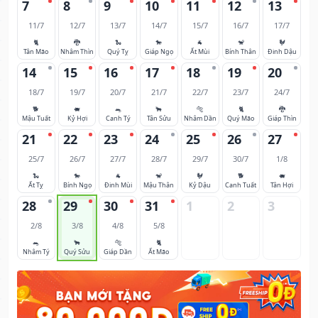
7
8
9
10
11
12
13
11/7
12/7
13/7
14/7
15/7
16/7
17/7
🐈
🐉
🐍
🐎
🐐
🐒
🐓
Tân Mão
Nhâm Thìn
Quý Tỵ
Giáp Ngọ
Ất Mùi
Bính Thân
Đinh Dậu
14
15
16
17
18
19
20
18/7
19/7
20/7
21/7
22/7
23/7
24/7
🐕
🐖
🐀
🐂
🐅
🐈
🐉
Mậu Tuất
Kỷ Hợi
Canh Tý
Tân Sửu
Nhâm Dần
Quý Mão
Giáp Thìn
21
22
23
24
25
26
27
25/7
26/7
27/7
28/7
29/7
30/7
1/8
🐍
🐎
🐐
🐒
🐓
🐕
🐖
Ất Tỵ
Bính Ngọ
Đinh Mùi
Mậu Thân
Kỷ Dậu
Canh Tuất
Tân Hợi
28
29
30
31
1
2
3
2/8
3/8
4/8
5/8
🐀
🐂
🐅
🐈
Nhâm Tý
Quý Sửu
Giáp Dần
Ất Mão