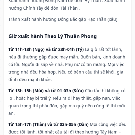
Xuất hành hướng Đông Nam để đón 'Hỷ Thần'. Xuất hành
hướng Chính Tây để đón 'Tài Thần'.
Tránh xuất hành hướng Đông Bắc gặp Hạc Thần (xấu)
Giờ xuất hành Theo Lý Thuần Phong
Từ 11h-13h (Ngọ) và từ 23h-01h (Tý)
Là giờ rất tốt lành,
nếu đi thường gặp được may mắn. Buôn bán, kinh doanh
có lời. Người đi sắp về nhà. Phụ nữ có tin mừng. Mọi việc
trong nhà đều hòa hợp. Nếu có bệnh cầu thì sẽ khỏi, gia
đình đều mạnh khỏe.
Từ 13h-15h (Mùi) và từ 01-03h (Sửu)
Cầu tài thì không có
lợi, hoặc hay bị trái ý. Nếu ra đi hay thiệt, gặp nạn, việc
quan trọng thì phải đòn, gặp ma quỷ nên cúng tế thì mới
an.
Từ 15h-17h (Thân) và từ 03h-05h (Dần)
Mọi công việc đều
được tốt lành, tốt nhất cầu tài đi theo hướng Tây Nam –