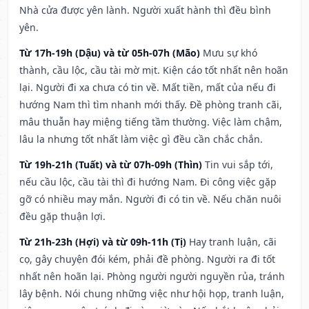
Nhà cửa được yên lành. Người xuất hành thì đều bình
yên.
Từ 17h-19h (Dậu) và từ 05h-07h (Mão)
Mưu sự khó
thành, cầu lộc, cầu tài mờ mịt. Kiện cáo tốt nhất nên hoãn
lại. Người đi xa chưa có tin về. Mất tiền, mất của nếu đi
hướng Nam thì tìm nhanh mới thấy. Đề phòng tranh cãi,
mâu thuẫn hay miệng tiếng tầm thường. Việc làm chậm,
lâu la nhưng tốt nhất làm việc gì đều cần chắc chắn.
Từ 19h-21h (Tuất) và từ 07h-09h (Thìn)
Tin vui sắp tới,
nếu cầu lộc, cầu tài thì đi hướng Nam. Đi công việc gặp
gỡ có nhiều may mắn. Người đi có tin về. Nếu chăn nuôi
đều gặp thuận lợi.
Từ 21h-23h (Hợi) và từ 09h-11h (Tị)
Hay tranh luận, cãi
cọ, gây chuyện đói kém, phải đề phòng. Người ra đi tốt
nhất nên hoãn lại. Phòng người người nguyền rủa, tránh
lây bệnh. Nói chung những việc như hội họp, tranh luận,