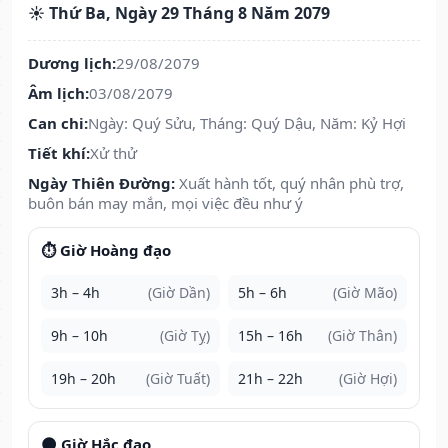
☀️ Thứ Ba, Ngày 29 Tháng 8 Năm 2079
Dương lịch:
29/08/2079
Âm lịch:
03/08/2079
Can chi:
Ngày: Quý Sửu, Tháng: Quý Dậu, Năm: Kỷ Hợi
Tiết khí:
Xử thử
Ngày Thiên Đường:
Xuất hành tốt, quý nhân phù trợ,
buôn bán may mắn, mọi việc đều như ý
⏱️ Giờ Hoàng đạo
3h – 4h
(Giờ Dần)
5h – 6h
(Giờ Mão)
9h – 10h
(Giờ Tỵ)
15h – 16h
(Giờ Thân)
19h – 20h
(Giờ Tuất)
21h – 22h
(Giờ Hợi)
🌑 Giờ Hắc đạo