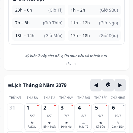
23h – 0h
(Giờ Tí)
1h – 2h
(Giờ Sửu)
7h – 8h
(Giờ Thìn)
11h – 12h
(Giờ Ngọ)
13h – 14h
(Giờ Mùi)
17h – 18h
(Giờ Dậu)
Kỷ luật là cây cầu nối giữa mục tiêu và thành tựu.
— Jim Rohn
Lịch Tháng 8 Năm 2079
THỨ HAI
THỨ BA
THỨ TƯ
THỨ NĂM
THỨ SÁU
THỨ BẢY
CHỦ NHẬT
31
1
2
3
4
5
6
5/7
6/7
7/7
8/7
9/7
10/7
🐓
🐕
🐖
🐀
🐂
🐅
Ất Dậu
Bính Tuất
Đinh Hợi
Mậu Tý
Kỷ Sửu
Canh Dần