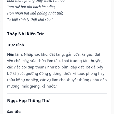
Khai môn, phóng thủy chiêu tai họa,
Tam tuế hài nhi bạch liễu đầu,
Hôn nhân bất khả phùng nhật thử,
Tử biệt sinh ly thật khả sầu.”
Thập Nhị Kiến Trừ
Trực Bình
Nên làm
: Nhập vào kho, đặt táng, gắn cửa, kê gác, đặt
yên chỗ máy, sửa chữa làm tàu, khai trương tàu thuyền,
các việc bồi đắp thêm ( như bồi bùn, đắp đất, lót đá, xây
bờ kè.) Lót giường đóng giường, thừa kế tước phong hay
thừa kế sự nghiệp, các vụ làm cho khuyết thủng ( như đào
mương, móc giếng, xả nước.)
Ngọc Hạp Thông Thư
Sao tốt
: