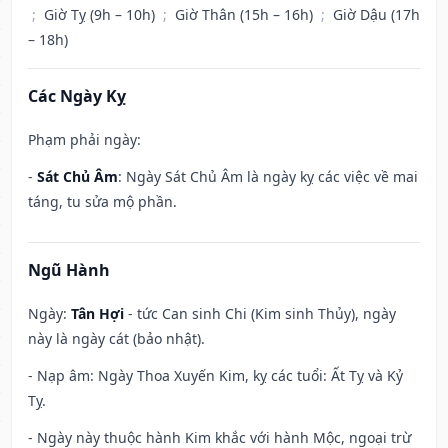
;
Giờ Tỵ (9h – 10h)
;
Giờ Thân (15h – 16h)
;
Giờ Dậu (17h
– 18h)
Các Ngày Kỵ
Phạm phải ngày:
-
Sát Chủ Âm
: Ngày Sát Chủ Âm là ngày kỵ các việc về mai
táng, tu sửa mộ phần.
Ngũ Hành
Ngày:
Tân Hợi
- tức Can sinh Chi (Kim sinh Thủy), ngày
này là ngày cát (bảo nhật).
- Nạp âm: Ngày Thoa Xuyến Kim, kỵ các tuổi: Ất Tỵ và Kỷ
Tỵ.
- Ngày này thuộc hành Kim khắc với hành Mộc, ngoại trừ