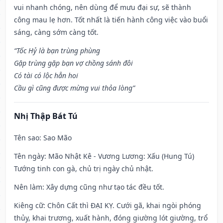
vui nhanh chóng, nên dùng để mưu đại sự, sẽ thành
công mau lẹ hơn. Tốt nhất là tiến hành công việc vào buổi
sáng, càng sớm càng tốt.
“Tốc Hỷ là bạn trùng phùng
Gặp trùng gặp bạn vợ chồng sánh đôi
Có tài có lộc hẳn hoi
Cầu gì cũng được mừng vui thỏa lòng”
Nhị Thập Bát Tú
Tên sao
: Sao Mão
Tên ngày
: Mão Nhật Kê - Vương Lương: Xấu (Hung Tú)
Tướng tinh con gà, chủ trị ngày chủ nhật.
Nên làm
: Xây dựng cũng như tạo tác đều tốt.
Kiêng cữ
: Chôn Cất thì ĐẠI KỴ. Cưới gã, khai ngòi phóng
thủy, khai trương, xuất hành, đóng giường lót giường, trổ