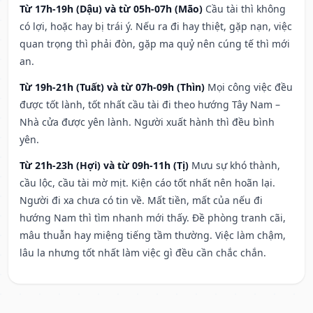
Từ 17h-19h (Dậu) và từ 05h-07h (Mão)
Cầu tài thì không
có lợi, hoặc hay bị trái ý. Nếu ra đi hay thiệt, gặp nạn, việc
quan trọng thì phải đòn, gặp ma quỷ nên cúng tế thì mới
an.
Từ 19h-21h (Tuất) và từ 07h-09h (Thìn)
Mọi công việc đều
được tốt lành, tốt nhất cầu tài đi theo hướng Tây Nam –
Nhà cửa được yên lành. Người xuất hành thì đều bình
yên.
Từ 21h-23h (Hợi) và từ 09h-11h (Tị)
Mưu sự khó thành,
cầu lộc, cầu tài mờ mịt. Kiện cáo tốt nhất nên hoãn lại.
Người đi xa chưa có tin về. Mất tiền, mất của nếu đi
hướng Nam thì tìm nhanh mới thấy. Đề phòng tranh cãi,
mâu thuẫn hay miệng tiếng tầm thường. Việc làm chậm,
lâu la nhưng tốt nhất làm việc gì đều cần chắc chắn.