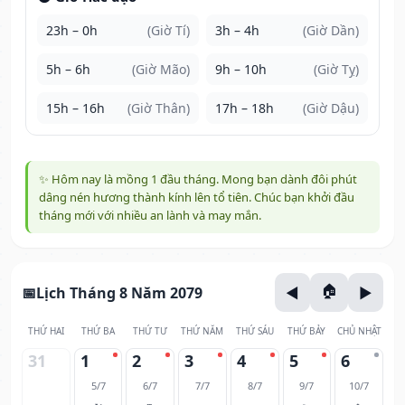
23h – 0h
(Giờ Tí)
3h – 4h
(Giờ Dần)
5h – 6h
(Giờ Mão)
9h – 10h
(Giờ Tỵ)
15h – 16h
(Giờ Thân)
17h – 18h
(Giờ Dậu)
✨ Hôm nay là mồng 1 đầu tháng. Mong bạn dành đôi phút
dâng nén hương thành kính lên tổ tiên. Chúc bạn khởi đầu
tháng mới với nhiều an lành và may mắn.
Lịch Tháng 8 Năm 2079
THỨ HAI
THỨ BA
THỨ TƯ
THỨ NĂM
THỨ SÁU
THỨ BẢY
CHỦ NHẬT
31
1
2
3
4
5
6
5/7
6/7
7/7
8/7
9/7
10/7