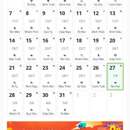
🐓
🐕
🐖
🐀
🐂
🐅
Ất Dậu
Bính Tuất
Đinh Hợi
Mậu Tý
Kỷ Sửu
Canh Dần
7
8
9
10
11
12
13
11/7
12/7
13/7
14/7
15/7
16/7
17/7
🐈
🐉
🐍
🐎
🐐
🐒
🐓
Tân Mão
Nhâm Thìn
Quý Tỵ
Giáp Ngọ
Ất Mùi
Bính Thân
Đinh Dậu
14
15
16
17
18
19
20
18/7
19/7
20/7
21/7
22/7
23/7
24/7
🐕
🐖
🐀
🐂
🐅
🐈
🐉
Mậu Tuất
Kỷ Hợi
Canh Tý
Tân Sửu
Nhâm Dần
Quý Mão
Giáp Thìn
21
22
23
24
25
26
27
25/7
26/7
27/7
28/7
29/7
30/7
1/8
🐍
🐎
🐐
🐒
🐓
🐕
🐖
Ất Tỵ
Bính Ngọ
Đinh Mùi
Mậu Thân
Kỷ Dậu
Canh Tuất
Tân Hợi
28
29
30
31
1
2
3
2/8
3/8
4/8
5/8
🐀
🐂
🐅
🐈
Nhâm Tý
Quý Sửu
Giáp Dần
Ất Mão