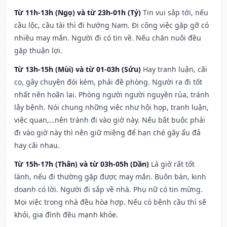
Từ 11h-13h (Ngọ) và từ 23h-01h (Tý)
Tin vui sắp tới, nếu
cầu lộc, cầu tài thì đi hướng Nam. Đi công việc gặp gỡ có
nhiều may mắn. Người đi có tin về. Nếu chăn nuôi đều
gặp thuận lợi.
Từ 13h-15h (Mùi) và từ 01-03h (Sửu)
Hay tranh luận, cãi
cọ, gây chuyện đói kém, phải đề phòng. Người ra đi tốt
nhất nên hoãn lại. Phòng người người nguyền rủa, tránh
lây bệnh. Nói chung những việc như hội họp, tranh luận,
việc quan,…nên tránh đi vào giờ này. Nếu bắt buộc phải
đi vào giờ này thì nên giữ miệng để hạn ché gây ẩu đả
hay cãi nhau.
Từ 15h-17h (Thân) và từ 03h-05h (Dần)
Là giờ rất tốt
lành, nếu đi thường gặp được may mắn. Buôn bán, kinh
doanh có lời. Người đi sắp về nhà. Phụ nữ có tin mừng.
Mọi việc trong nhà đều hòa hợp. Nếu có bệnh cầu thì sẽ
khỏi, gia đình đều mạnh khỏe.