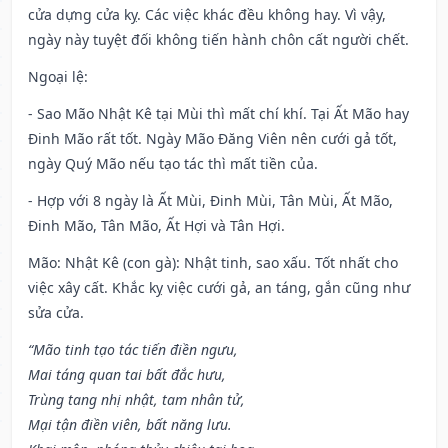
cửa dựng cửa kỵ. Các việc khác đều không hay. Vì vậy,
ngày này tuyệt đối không tiến hành chôn cất người chết.
Ngoại lệ
:
- Sao Mão Nhật Kê tại Mùi thì mất chí khí. Tại Ất Mão hay
Đinh Mão rất tốt. Ngày Mão Đăng Viên nên cưới gả tốt,
ngày Quý Mão nếu tạo tác thì mất tiền của.
- Hợp với 8 ngày là Ất Mùi, Đinh Mùi, Tân Mùi, Ất Mão,
Đinh Mão, Tân Mão, Ất Hợi và Tân Hợi.
Mão: Nhật Kê (con gà): Nhật tinh, sao xấu. Tốt nhất cho
việc xây cất. Khắc kỵ việc cưới gả, an táng, gắn cũng như
sửa cửa.
“Mão tinh tạo tác tiến điền ngưu,
Mai táng quan tai bất đắc hưu,
Trùng tang nhị nhật, tam nhân tử,
Mại tận điền viên, bất năng lưu.