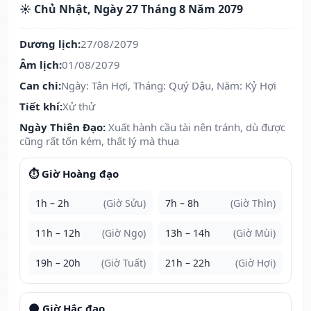
☀️ Chủ Nhật, Ngày 27 Tháng 8 Năm 2079
Dương lịch:
27/08/2079
Âm lịch:
01/08/2079
Can chi:
Ngày: Tân Hợi, Tháng: Quý Dậu, Năm: Kỷ Hợi
Tiết khí:
Xử thử
Ngày Thiên Đạo:
Xuất hành cầu tài nên tránh, dù được
cũng rất tốn kém, thất lý mà thua
⏱️ Giờ Hoàng đạo
1h – 2h
(Giờ Sửu)
7h – 8h
(Giờ Thìn)
11h – 12h
(Giờ Ngọ)
13h – 14h
(Giờ Mùi)
19h – 20h
(Giờ Tuất)
21h – 22h
(Giờ Hợi)
🌑 Giờ Hắc đạo