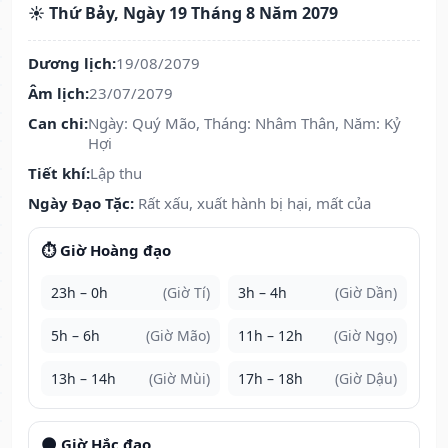
☀️ Thứ Bảy, Ngày 19 Tháng 8 Năm 2079
Dương lịch:
19/08/2079
Âm lịch:
23/07/2079
Can chi:
Ngày: Quý Mão, Tháng: Nhâm Thân, Năm: Kỷ
Hợi
Tiết khí:
Lập thu
Ngày Đạo Tặc:
Rất xấu, xuất hành bị hại, mất của
⏱️ Giờ Hoàng đạo
23h – 0h
(Giờ Tí)
3h – 4h
(Giờ Dần)
5h – 6h
(Giờ Mão)
11h – 12h
(Giờ Ngọ)
13h – 14h
(Giờ Mùi)
17h – 18h
(Giờ Dậu)
🌑 Giờ Hắc đạo