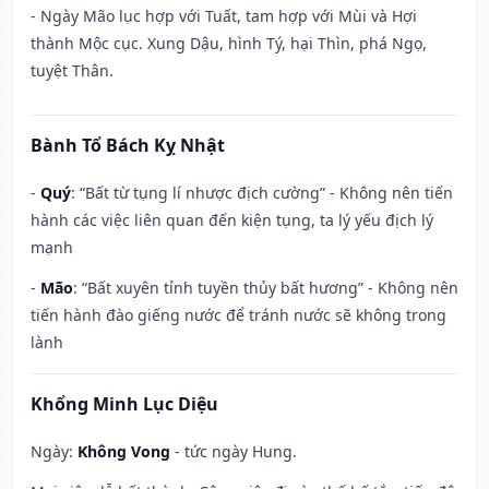
- Ngày Mão lục hợp với Tuất, tam hợp với Mùi và Hợi
thành Mộc cục. Xung Dậu, hình Tý, hại Thìn, phá Ngọ,
tuyệt Thân.
Bành Tổ Bách Kỵ Nhật
-
Quý
: “Bất từ tụng lí nhược địch cường” - Không nên tiến
hành các việc liên quan đến kiện tụng, ta lý yếu địch lý
mạnh
-
Mão
: “Bất xuyên tỉnh tuyền thủy bất hương” - Không nên
tiến hành đào giếng nước để tránh nước sẽ không trong
lành
Khổng Minh Lục Diệu
Ngày:
Không Vong
- tức ngày Hung.