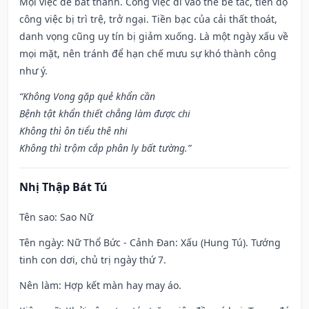
Mọi việc dễ bất thành. Công việc đi vào thế bế tắc, tiến độ
công việc bị trì trệ, trở ngại. Tiền bạc của cải thất thoát,
danh vọng cũng uy tín bị giảm xuống. Là một ngày xấu về
mọi mặt, nên tránh để hạn chế mưu sự khó thành công
như ý.
“Không Vong gặp quẻ khẩn cần
Bệnh tật khẩn thiết chẳng làm được chi
Không thì ôn tiểu thê nhi
Không thì trộm cắp phân ly bất tường.”
Nhị Thập Bát Tú
Tên sao
: Sao Nữ
Tên ngày
: Nữ Thổ Bức - Cảnh Đan: Xấu (Hung Tú). Tướng
tinh con dơi, chủ trị ngày thứ 7.
Nên làm
: Hợp kết màn hay may áo.