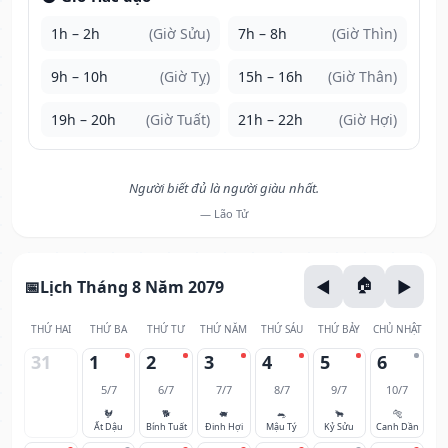
1h – 2h
(Giờ Sửu)
7h – 8h
(Giờ Thìn)
9h – 10h
(Giờ Tỵ)
15h – 16h
(Giờ Thân)
19h – 20h
(Giờ Tuất)
21h – 22h
(Giờ Hợi)
Người biết đủ là người giàu nhất.
— Lão Tử
Lịch Tháng 8 Năm 2079
THỨ HAI
THỨ BA
THỨ TƯ
THỨ NĂM
THỨ SÁU
THỨ BẢY
CHỦ NHẬT
31
1
2
3
4
5
6
5/7
6/7
7/7
8/7
9/7
10/7
🐓
🐕
🐖
🐀
🐂
🐅
Ất Dậu
Bính Tuất
Đinh Hợi
Mậu Tý
Kỷ Sửu
Canh Dần