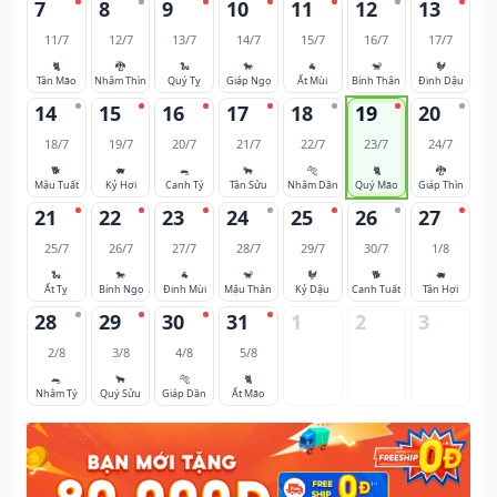
7
8
9
10
11
12
13
11/7
12/7
13/7
14/7
15/7
16/7
17/7
🐈
🐉
🐍
🐎
🐐
🐒
🐓
Tân Mão
Nhâm Thìn
Quý Tỵ
Giáp Ngọ
Ất Mùi
Bính Thân
Đinh Dậu
14
15
16
17
18
19
20
18/7
19/7
20/7
21/7
22/7
23/7
24/7
🐕
🐖
🐀
🐂
🐅
🐈
🐉
Mậu Tuất
Kỷ Hợi
Canh Tý
Tân Sửu
Nhâm Dần
Quý Mão
Giáp Thìn
21
22
23
24
25
26
27
25/7
26/7
27/7
28/7
29/7
30/7
1/8
🐍
🐎
🐐
🐒
🐓
🐕
🐖
Ất Tỵ
Bính Ngọ
Đinh Mùi
Mậu Thân
Kỷ Dậu
Canh Tuất
Tân Hợi
28
29
30
31
1
2
3
2/8
3/8
4/8
5/8
🐀
🐂
🐅
🐈
Nhâm Tý
Quý Sửu
Giáp Dần
Ất Mão