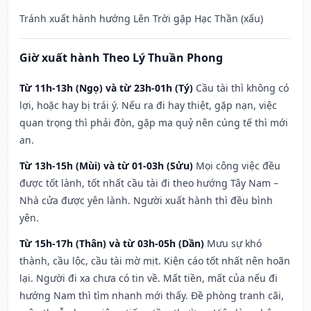
Tránh xuất hành hướng Lên Trời gặp Hạc Thần (xấu)
Giờ xuất hành Theo Lý Thuần Phong
Từ 11h-13h (Ngọ) và từ 23h-01h (Tý)
Cầu tài thì không có
lợi, hoặc hay bị trái ý. Nếu ra đi hay thiệt, gặp nạn, việc
quan trọng thì phải đòn, gặp ma quỷ nên cúng tế thì mới
an.
Từ 13h-15h (Mùi) và từ 01-03h (Sửu)
Mọi công việc đều
được tốt lành, tốt nhất cầu tài đi theo hướng Tây Nam –
Nhà cửa được yên lành. Người xuất hành thì đều bình
yên.
Từ 15h-17h (Thân) và từ 03h-05h (Dần)
Mưu sự khó
thành, cầu lộc, cầu tài mờ mịt. Kiện cáo tốt nhất nên hoãn
lại. Người đi xa chưa có tin về. Mất tiền, mất của nếu đi
hướng Nam thì tìm nhanh mới thấy. Đề phòng tranh cãi,