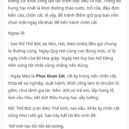
Kiêng cữ
: Khởi công tạo tác trăm việc đều có hại. Trong đó
hung hại nhất là khơi đường tháo nước, trổ cửa, đầu đơn
kiện cáo, chôn cất. Vì vậy, để tránh điềm giữ quý bạn nên
chọn một ngày tốt khác để tiến hành chôn cất.
Ngoại lệ
:
- Sao Nữ Thổ Bức tại Mùi, Hợi, Mẹo (mão) đều gọi chung
là đường cùng. Ngày Quý Hợi cùng cực đúng mức, vì là
ngày chót của 60 Hoa giáp. Ngày Hợi tuy Sao Nữ Đăng
Viên song tốt nhất cũng chẳng nên dùng.
- Ngày Mẹo là
Phục Đoạn Sát
, rất kỵ trong việc chôn cất,
thừa kế sự nghiệp, xuất hành, khởi công làm lò nhuộm lò
gốm, chia lãnh gia tài. Nên: dứt vú trẻ em, lấp hang lỗ,
làm cầu tiêu, kết dứt điều hung hại, xây tường.
Nữ: Thổ Bức (con dơi): Thổ tinh, sao xấu. Khắc kỵ chôn cất
cũng như cưới gả. Sao này bất lợi khi sinh đẻ.
“Nữ tinh tạo tác tổn bà nương,