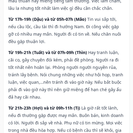
mâu thuẫn hay miệng tiếng tầm thường. Việc làm chậm,
lâu la nhưng tốt nhất làm việc gì đều cần chắc chắn.
Từ 17h-19h (Dậu) và từ 05h-07h (Mão)
Tin vui sắp tới,
nếu cầu lộc, cầu tài thì đi hướng Nam. Đi công việc gặp
gỡ có nhiều may mắn. Người đi có tin về. Nếu chăn nuôi
đều gặp thuận lợi.
Từ 19h-21h (Tuất) và từ 07h-09h (Thìn)
Hay tranh luận,
cãi cọ, gây chuyện đói kém, phải đề phòng. Người ra đi
tốt nhất nên hoãn lại. Phòng người người nguyền rủa,
tránh lây bệnh. Nói chung những việc như hội họp, tranh
luận, việc quan,…nên tránh đi vào giờ này. Nếu bắt buộc
phải đi vào giờ này thì nên giữ miệng để hạn ché gây ẩu
đả hay cãi nhau.
Từ 21h-23h (Hợi) và từ 09h-11h (Tị)
Là giờ rất tốt lành,
nếu đi thường gặp được may mắn. Buôn bán, kinh doanh
có lời. Người đi sắp về nhà. Phụ nữ có tin mừng. Mọi việc
trong nhà đều hòa hợp. Nếu có bệnh cầu thì sẽ khỏi, gia