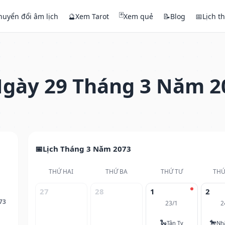
🃏
huyển đổi âm lịch
🔮
Xem Tarot
Xem quẻ
📝
Blog
📅
Lịch t
gày 29 Tháng 3 Năm 2
Lịch Tháng 3 Năm 2073
THỨ HAI
THỨ BA
THỨ TƯ
THỨ
27
28
1
2
73
23/1
2
🐍
🐎
Tân Tỵ
Nh