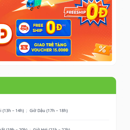
i (13h – 14h)
;
Giờ Dậu (17h – 18h)
uất (19h – 20h)
;
Giờ Hợi (21h – 22h)