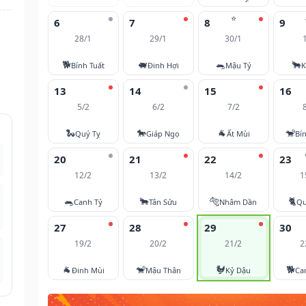
⭐
6
7
8
9
28/1
29/1
30/1
🐕
🐖
🐀
🐂
Bính Tuất
Đinh Hợi
Mậu Tý
K
13
14
15
16
5/2
6/2
7/2
🐍
🐎
🐐
🐒
Quý Tỵ
Giáp Ngọ
Ất Mùi
Bí
20
21
22
23
12/2
13/2
14/2
1
🐀
🐂
🐅
🐈
Canh Tý
Tân Sửu
Nhâm Dần
Qu
27
28
29
30
19/2
20/2
21/2
2
🐐
🐒
🐓
🐕
Đinh Mùi
Mậu Thân
Kỷ Dậu
Ca