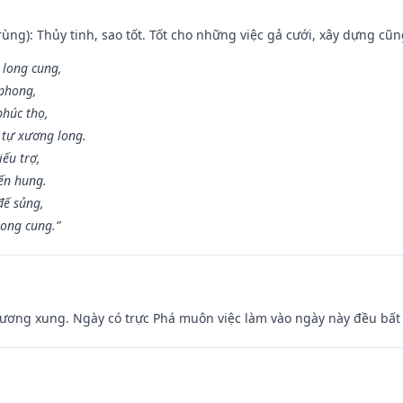
ùng): Thủy tinh, sao tốt. Tốt cho những việc gả cưới, xây dựng cũ
 long cung,
 phong,
phúc thọ,
tự xương long.
iếu trợ,
iến hung.
đế sủng,
long cung.”
ương xung. Ngày có trực Phá muôn việc làm vào ngày này đều bất l