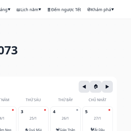
háng
📖
Lịch năm
🧧
Đếm ngược Tết
🧭
Khám phá
▼
▼
▼
073
 NĂM
THỨ SÁU
THỨ BẢY
CHỦ NHẬT
3
4
5
4/1
25/1
26/1
27/1
🐐
🐒
🐓
âm Ngọ
Quý Mùi
Giáp Thân
Ất Dậu