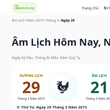
🗓️
Trang chủ
🔄
C
Amlich.org
Âm Lịch
>
Năm 2073
>
Tháng 3
>
Ngày 29
Âm Lịch Hôm Nay, N
Ngày Kỷ Dậu, Tháng Ất Mão, Năm Quý Tỵ
DƯƠNG LỊCH
ÂM LỊCH
29
21
🐓
Tháng 3 Năm 2073
Tháng 2 Năm 20
☀️ Thứ Tư, Ngày 29 Tháng 3 Năm 2073