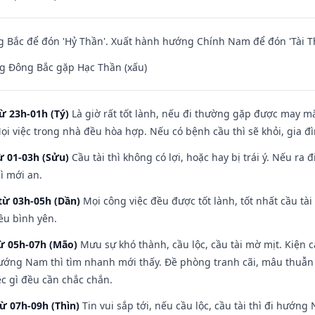
 Bắc để đón 'Hỷ Thần'. Xuất hành hướng Chính Nam để đón 'Tài T
g Đông Bắc gặp Hạc Thần (xấu)
ừ 23h-01h (Tý)
Là giờ rất tốt lành, nếu đi thường gặp được may mắ
ọi việc trong nhà đều hòa hợp. Nếu có bệnh cầu thì sẽ khỏi, gia 
ừ 01-03h (Sửu)
Cầu tài thì không có lợi, hoặc hay bị trái ý. Nếu ra 
ì mới an.
từ 03h-05h (Dần)
Mọi công việc đều được tốt lành, tốt nhất cầu t
ều bình yên.
từ 05h-07h (Mão)
Mưu sự khó thành, cầu lộc, cầu tài mờ mịt. Kiện c
hướng Nam thì tìm nhanh mới thấy. Đề phòng tranh cãi, mâu thuẫn
ệc gì đều cần chắc chắn.
từ 07h-09h (Thìn)
Tin vui sắp tới, nếu cầu lộc, cầu tài thì đi hướ