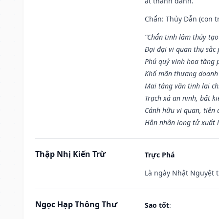
ắt thành danh.
Chẩn: Thủy Dẫn (con tr
“Chẩn tinh lâm thủy tạo
Đại đại vi quan thụ sắc
Phú quý vinh hoa tăng 
Khố mãn thương doanh 
Mai táng văn tinh lai ch
Trạch xá an ninh, bất k
Cánh hữu vi quan, tiên 
Hôn nhân long tử xuất 
Thập Nhị Kiến Trừ
Trực Phá
Là ngày Nhật Nguyệt t
Ngọc Hạp Thông Thư
Sao tốt
: