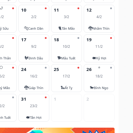
🌙
10
11
12
1/2
2/2
3/2
4/2
🐅
🐈
🐉
ỷ Sửu
Canh Dần
Tân Mão
Nhâm Thìn
17
18
19
8/2
9/2
10/2
11/2
🐓
🐕
🐖
nh Thân
Đinh Dậu
Mậu Tuất
Kỷ Hợi
🌕
⭐
24
25
26
5/2
16/2
17/2
18/2
🐉
🐍
🐎
ý Mão
Giáp Thìn
Ất Tỵ
Bính Ngọ
31
1
2
2/2
23/2
🐖
nh Tuất
Tân Hợi