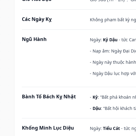
Các Ngày Kỵ
Không phạm bất kỳ ngày
Ngũ Hành
Ngày:
Kỷ Dậu
- tức Can
- Nạp âm: Ngày Đại Dịc
- Ngày này thuộc hành
- Ngày Dậu lục hợp với
Bành Tổ Bách Kỵ Nhật
-
Kỷ
: “Bất phá khoán 
-
Dậu
: “Bất hội khách
Khổng Minh Lục Diệu
Ngày:
Tiểu Cát
- tức n