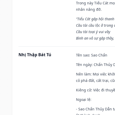
Trong này Tiểu Cát mọi
nhân nâng đỡ.
“Tiểu Cát gặp hội thanh
Cầu tài cầu lộc ở trong
Cầu tài toại ý vui vầy
Bình an vô sự gặp thầy,
Nhị Thập Bát Tú
Tên sao
: Sao Chẩn
Tên ngày
: Chẩn Thủy D
Nên làm
: Mọi việc khở
cỏ phá đất, cất trại, cũ
Kiêng cữ
: Việc đi thuy
Ngoại lệ
:
- Sao Chẩn Thủy Dẫn tạ