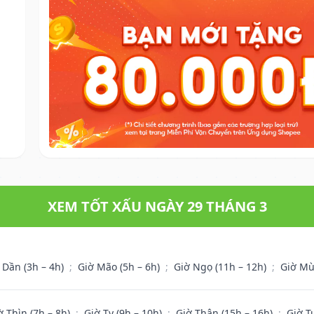
XEM TỐT XẤU NGÀY 29 THÁNG 3
 Dần (3h – 4h)
;
Giờ Mão (5h – 6h)
;
Giờ Ngọ (11h – 12h)
;
Giờ Mù
ờ Thìn (7h – 8h)
;
Giờ Tỵ (9h – 10h)
;
Giờ Thân (15h – 16h)
;
Giờ T