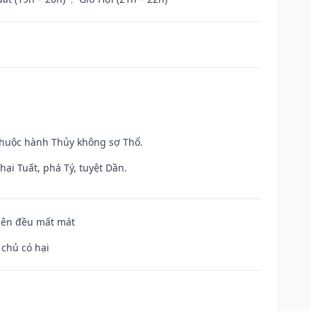
 thuộc hành Thủy không sợ Thổ.
ại Tuất, phá Tý, tuyệt Dần.
 bên đều mất mát
 chủ có hại