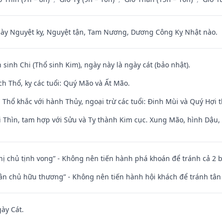
 Nguyệt kỵ, Nguyệt tận, Tam Nương, Dương Công Kỵ Nhật nào.
 sinh Chi (Thổ sinh Kim), ngày này là ngày cát (bảo nhật).
h Thổ, kỵ các tuổi: Quý Mão và Ất Mão.
 Thổ khắc với hành Thủy, ngoại trừ các tuổi: Đinh Mùi và Quý Hợi
 Thìn, tam hợp với Sửu và Tỵ thành Kim cục. Xung Mão, hình Dậu, h
nhị chủ tịnh vong” - Không nên tiến hành phá khoán để tránh cả 2
 tân chủ hữu thương” - Không nên tiến hành hội khách để tránh tân
gày Cát.