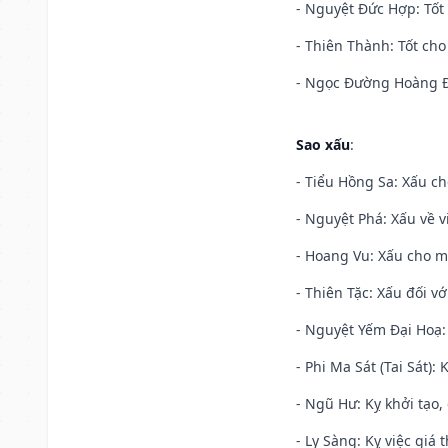
- Nguyệt Đức Hợp: Tốt 
- Thiên Thành: Tốt cho
- Ngọc Đường Hoàng Đạ
Sao xấu
:
- Tiểu Hồng Sa: Xấu ch
- Nguyệt Phá: Xấu về v
- Hoang Vu: Xấu cho m
- Thiên Tặc: Xấu đối vớ
- Nguyệt Yếm Đại Hoạ: X
- Phi Ma Sát (Tai Sát): 
- Ngũ Hư: Kỵ khởi tạo, 
- Ly Sàng: Kỵ việc giá t