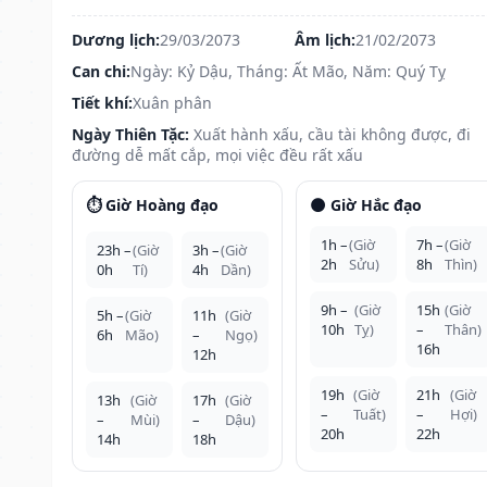
Dương lịch:
29/03/2073
Âm lịch:
21/02/2073
Can chi:
Ngày: Kỷ Dậu, Tháng: Ất Mão, Năm: Quý Tỵ
Tiết khí:
Xuân phân
Ngày Thiên Tặc:
Xuất hành xấu, cầu tài không được, đi
đường dễ mất cắp, mọi việc đều rất xấu
⏱️ Giờ Hoàng đạo
🌑 Giờ Hắc đạo
1h –
(Giờ
7h –
(Giờ
23h –
(Giờ
3h –
(Giờ
2h
Sửu)
8h
Thìn)
0h
Tí)
4h
Dần)
9h –
(Giờ
15h
(Giờ
5h –
(Giờ
11h
(Giờ
10h
Tỵ)
–
Thân)
6h
Mão)
–
Ngọ)
16h
12h
19h
(Giờ
21h
(Giờ
13h
(Giờ
17h
(Giờ
–
Tuất)
–
Hợi)
–
Mùi)
–
Dậu)
20h
22h
14h
18h