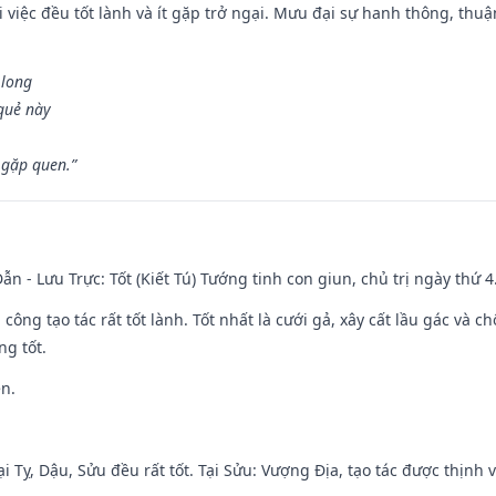
 việc đều tốt lành và ít gặp trở ngại. Mưu đại sự hanh thông, thuậ
 long
 quẻ này
 gặp quen.”
ẫn - Lưu Trực: Tốt (Kiết Tú) Tướng tinh con giun, chủ trị ngày thứ 4
i công tạo tác rất tốt lành. Tốt nhất là cưới gả, xây cất lầu gác và
ng tốt.
ền.
i Tỵ, Dậu, Sửu đều rất tốt. Tại Sửu: Vượng Địa, tạo tác được thịnh