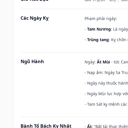
Các Ngày Kỵ
Phạm phải ngày:
-
Tam Nương
: Là ngà
-
Trùng tang
: Kỵ chôn
Ngũ Hành
Ngày:
Ất Mùi
- tức Can
- Nạp âm: Ngày Sa Tru
- Ngày này thuộc hành 
- Ngày Mùi lục hợp vớ
- Tam Sát kỵ mệnh các 
Bành Tổ Bách Kỵ Nhật
-
Ất
: “Bất tải thực th