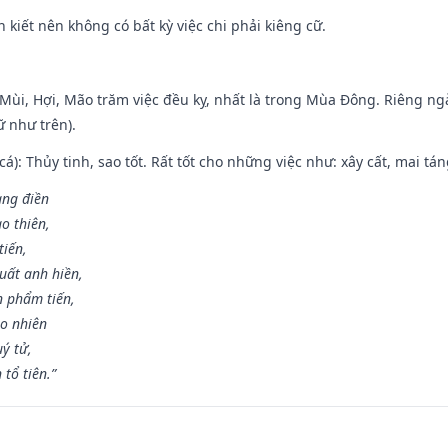
n kiết nên không có bất kỳ việc chi phải kiêng cữ.
i Mùi, Hợi, Mão trăm việc đều kỵ, nhất là trong Mùa Đông. Riêng 
 như trên).
 cá): Thủy tinh, sao tốt. Rất tốt cho những việc như: xây cất, mai t
rang điền
o thiên,
tiến,
uất anh hiền,
n phẩm tiến,
ao nhiên
uý tử,
tổ tiên.”