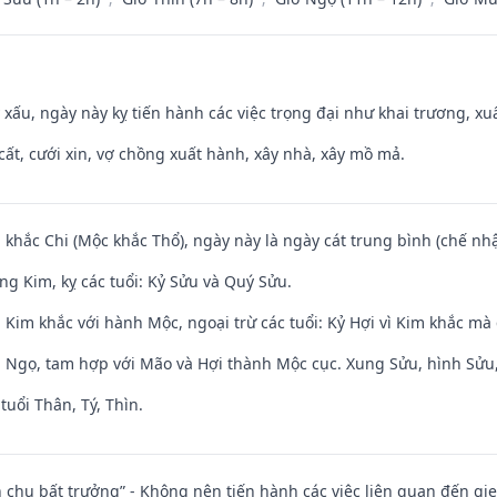
y xấu, ngày này kỵ tiến hành các việc trọng đại như khai trương, xuấ
 cất, cưới xin, vợ chồng xuất hành, xây nhà, xây mồ mả.
 khắc Chi (Mộc khắc Thổ), ngày này là ngày cát trung bình (chế nhậ
ng Kim, kỵ các tuổi: Kỷ Sửu và Quý Sửu.
Kim khắc với hành Mộc, ngoại trừ các tuổi: Kỷ Hợi vì Kim khắc mà 
i Ngọ, tam hợp với Mão và Hợi thành Mộc cục. Xung Sửu, hình Sửu, 
tuổi Thân, Tý, Thìn.
iên chu bất trưởng” - Không nên tiến hành các việc liên quan đến g