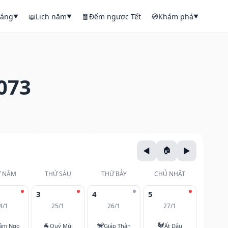
háng
📖
Lịch năm
🧧
Đếm ngược Tết
🧭
Khám phá
▼
▼
▼
073
 NĂM
THỨ SÁU
THỨ BẢY
CHỦ NHẬT
3
4
5
4/1
25/1
26/1
27/1
🐐
🐒
🐓
âm Ngọ
Quý Mùi
Giáp Thân
Ất Dậu