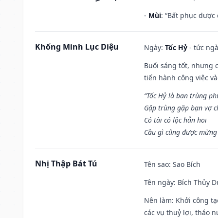
-
Mùi
: “Bất phục dược
Khổng Minh Lục Diệu
Ngày:
Tốc Hỷ
- tức ngà
Buổi sáng tốt, nhưng 
tiến hành công việc v
“Tốc Hỷ là bạn trùng p
Gặp trùng gặp bạn vợ c
Có tài có lộc hẳn hoi
Cầu gì cũng được mừng 
Nhị Thập Bát Tú
Tên sao
: Sao Bích
Tên ngày
: Bích Thủy D
Nên làm
: Khởi công tạ
các vụ thuỷ lợi, tháo 