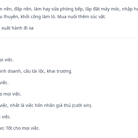
an nền, đắp nền, làm hay sửa phòng bếp, lắp đặt máy móc, nhập họ
u thuyền, khởi công làm lò. Mua nuôi thêm súc vật.
, xuất hành đi xa
i việc.
 kinh doanh, cầu tài lộc, khai trương.
việc.
o mọi việc.
việc, nhất là việc hôn nhân giá thú (cưới xin).
 việc.
: Tốt cho mọi việc.