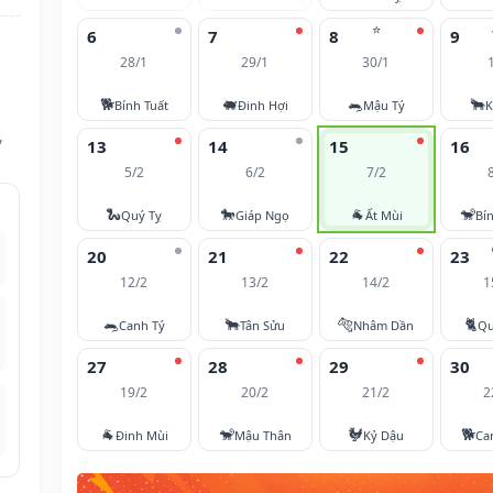
⭐
6
7
8
9
28/1
29/1
30/1
🐕
🐖
🐀
🐂
Bính Tuất
Đinh Hợi
Mậu Tý
K
,
13
14
15
16
5/2
6/2
7/2
🐍
🐎
🐐
🐒
Quý Tỵ
Giáp Ngọ
Ất Mùi
Bí
20
21
22
23
12/2
13/2
14/2
1
🐀
🐂
🐅
🐈
Canh Tý
Tân Sửu
Nhâm Dần
Qu
27
28
29
30
19/2
20/2
21/2
2
🐐
🐒
🐓
🐕
Đinh Mùi
Mậu Thân
Kỷ Dậu
Ca