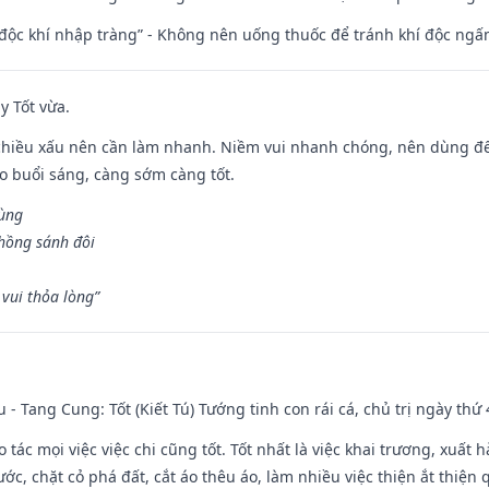
 độc khí nhập tràng” - Không nên uống thuốc để tránh khí độc ngấ
y Tốt vừa.
chiều xấu nên cần làm nhanh. Niềm vui nhanh chóng, nên dùng để 
ào buổi sáng, càng sớm càng tốt.
hùng
hồng sánh đôi
vui thỏa lòng”
u - Tang Cung: Tốt (Kiết Tú) Tướng tinh con rái cá, chủ trị ngày thứ 
o tác mọi việc việc chi cũng tốt. Tốt nhất là việc khai trương, xuất 
nước, chặt cỏ phá đất, cắt áo thêu áo, làm nhiều việc thiện ắt thiện