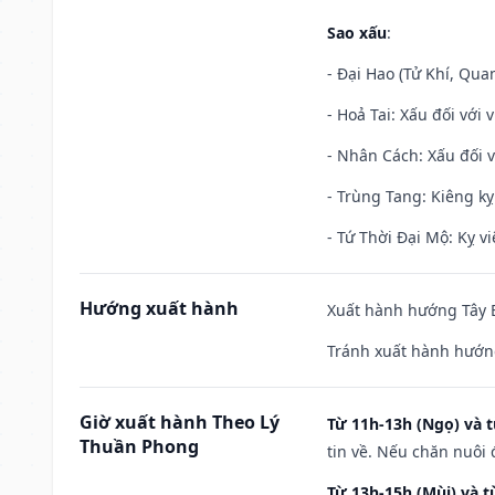
Sao xấu
:
- Đại Hao (Tử Khí, Qua
- Hoả Tai: Xấu đối với 
- Nhân Cách: Xấu đối vớ
- Trùng Tang: Kiêng kỵ
- Tứ Thời Đại Mộ: Kỵ vi
Hướng xuất hành
Xuất hành hướng Tây B
Tránh xuất hành hướng
Giờ xuất hành Theo Lý
Từ 11h-13h (Ngọ) và t
Thuần Phong
tin về. Nếu chăn nuôi 
Từ 13h-15h (Mùi) và t