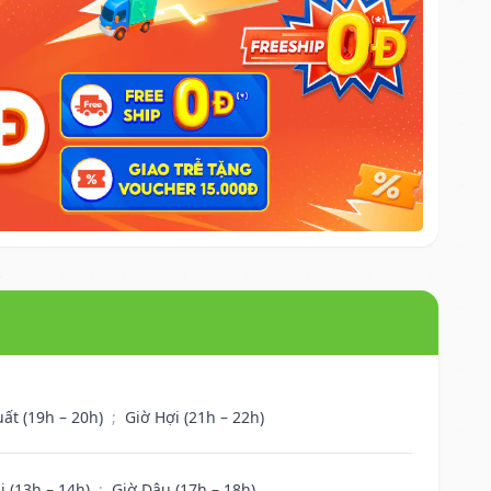
uất (19h – 20h)
;
Giờ Hợi (21h – 22h)
i (13h – 14h)
;
Giờ Dậu (17h – 18h)