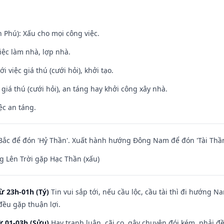
n Phú): Xấu cho mọi công việc.
việc làm nhà, lợp nhà.
i việc giá thú (cưới hỏi), khởi tạo.
 giá thú (cưới hỏi), an táng hay khởi công xây nhà.
ệc an táng.
ắc để đón 'Hỷ Thần'. Xuất hành hướng Đông Nam để đón 'Tài Thần
 Lên Trời gặp Hạc Thần (xấu)
ừ 23h-01h (Tý)
Tin vui sắp tới, nếu cầu lộc, cầu tài thì đi hướng 
đều gặp thuận lợi.
ừ 01-03h (Sửu)
Hay tranh luận, cãi cọ, gây chuyện đói kém, phải đ