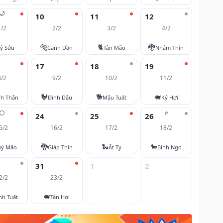
🌙
10
11
12
1/2
2/2
3/2
4/2
🐅
🐈
🐉
ỷ Sửu
Canh Dần
Tân Mão
Nhâm Thìn
17
18
19
8/2
9/2
10/2
11/2
🐓
🐕
🐖
nh Thân
Đinh Dậu
Mậu Tuất
Kỷ Hợi
🌕
⭐
24
25
26
5/2
16/2
17/2
18/2
🐉
🐍
🐎
ý Mão
Giáp Thìn
Ất Tỵ
Bính Ngọ
31
1
2
2/2
23/2
🐖
nh Tuất
Tân Hợi