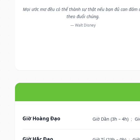
Mọi ước mơ đều có thể thành sự thật nếu bạn đủ can đảm 
theo đuổi chúng.
— Walt Disney
Giờ Hoàng Đạo
Giờ Dần (3h – 4h)
;
Gi
Giờ Hắc Đạo
Giờ Tí (23h – 0h)
;
Giờ