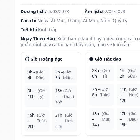
Dương lịch:
15/03/2073
Âm lịch:
07/02/2073
Can chi:
Ngày: Ất Mùi, Tháng: Ất Mão, Năm: Quý Tỵ
Tiết khí:
Kinh trập
Ngày Thiên Hầu:
Xuất hành dầu ít hay nhiều cũng cãi cọ
phải tránh xẩy ra tai nạn chảy máu, máu sẽ khó cầm
⏱️ Giờ Hoàng đạo
🌑 Giờ Hắc đạo
23h –
(Giờ
1h –
(Giờ
3h –
(Giờ
5h –
(Giờ
0h
Tí)
2h
Sửu)
4h
Dần)
6h
Mão)
7h –
(Giờ
11h
(Giờ
9h –
(Giờ
15h
(Giờ
8h
Thìn)
–
Ngọ)
10h
Tỵ)
–
Thân)
12h
16h
13h
(Giờ
17h
(Giờ
19h
(Giờ
21h
(Giờ
–
Mùi)
–
Dậu)
–
Tuất)
–
Hợi)
14h
18h
20h
22h