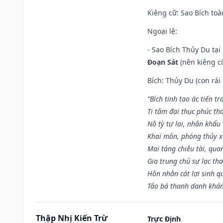
Kiêng cữ
: Sao Bích toà
Ngoại lệ
:
- Sao Bích Thủy Du tạ
Đoạn Sát
(nên kiêng cữ
Bích: Thủy Du (con rái
“Bích tinh tạo ác tiến t
Ti tâm đại thục phúc tha
Nô tỳ tự lai, nhân khẩu 
Khai môn, phóng thủy x
Mai táng chiêu tài, qua
Gia trung chủ sự lạc th
Hôn nhân cát lợi sinh q
Tảo bá thanh danh khán 
Thập Nhị Kiến Trừ
Trực Định