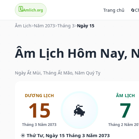
🗓️
Trang chủ
🔄
C
Amlich.org
Âm Lịch
>
Năm 2073
>
Tháng 3
>
Ngày 15
Âm Lịch Hôm Nay, N
Ngày Ất Mùi, Tháng Ất Mão, Năm Quý Tỵ
DƯƠNG LỊCH
ÂM LỊCH
15
7
🐐
Tháng 3 Năm 2073
Tháng 2 Năm 20
☀️ Thứ Tư, Ngày 15 Tháng 3 Năm 2073