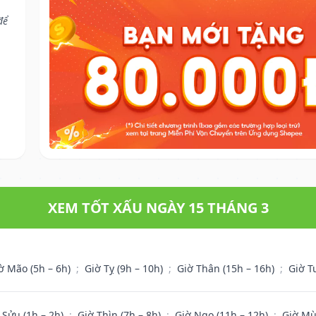
để
XEM TỐT XẤU NGÀY 15 THÁNG 3
ờ Mão (5h – 6h)
;
Giờ Tỵ (9h – 10h)
;
Giờ Thân (15h – 16h)
;
Giờ T
 Sửu (1h – 2h)
;
Giờ Thìn (7h – 8h)
;
Giờ Ngọ (11h – 12h)
;
Giờ Mù