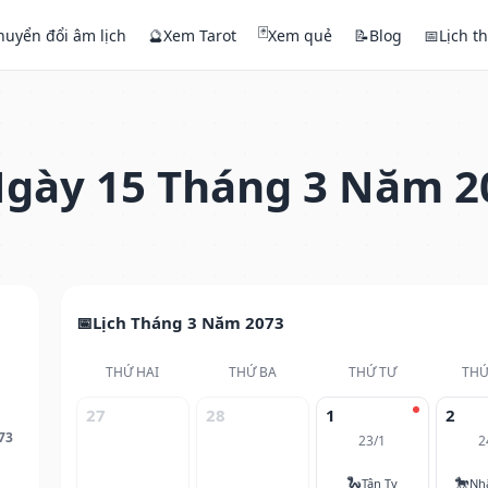
🃏
huyển đổi âm lịch
🔮
Xem Tarot
Xem quẻ
📝
Blog
📅
Lịch t
gày 15 Tháng 3 Năm 2
Lịch Tháng 3 Năm 2073
THỨ HAI
THỨ BA
THỨ TƯ
THỨ
27
28
1
2
73
23/1
2
🐍
🐎
Tân Tỵ
Nh