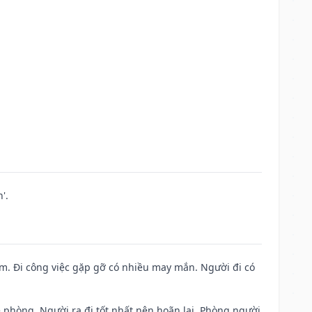
'.
Nam. Đi công việc gặp gỡ có nhiều may mắn. Người đi có
ề phòng. Người ra đi tốt nhất nên hoãn lại. Phòng người