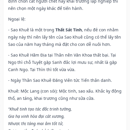
định chôn cất người chết hay khai trường lập nghiệp thì
nên chọn một ngày khác để tiến hành.
Ngoại lệ
:
- Sao Khuê là một trong
Thất Sát Tinh
, nếu đẻ con nhằm
ngày này thì nên lấy tên của Sao Khuê cũng có thể lấy tên
Sao của năm hay tháng mà đặt cho con dễ nuôi hơn.
- Sao Khuê Hãm Địa tại Thân nên Văn Khoa thất bại. Tại
Ngọ thì chỗ Tuyệt gặp Sanh đắc lợi mưu sự, nhất là gặp
Canh Ngọ. Tại Thìn thì tốt vừa vừa.
- Ngày Thân Sao Khuê Đăng Viên tức Tiến thân danh.
Khuê: Mộc Lang (con sói): Mộc tinh, sao xấu. Khắc kỵ động
thổ, an táng, khai trương cũng như sửa cửa.
“Khuê tinh tạo tác đắc trinh tường,
Gia hạ vinh hòa đại cát xương,
Nhược thị táng mai âm tốt tử,