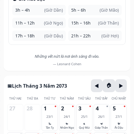
3h – 4h
(Giờ Dần)
5h – 6h
(Giờ Mão)
11h – 12h
(Giờ Ngọ)
15h – 16h
(Giờ Thân)
17h – 18h
(Giờ Dậu)
21h – 22h
(Giờ Hợi)
Những vết nứt là nơi ánh sáng đi vào.
— Leonard Cohen
Lịch Tháng 3 Năm 2073
THỨ HAI
THỨ BA
THỨ TƯ
THỨ NĂM
THỨ SÁU
THỨ BẢY
CHỦ NHẬT
27
28
1
2
3
4
5
23/1
24/1
25/1
26/1
27/1
🐍
🐎
🐐
🐒
🐓
Tân Tỵ
Nhâm Ngọ
Quý Mùi
Giáp Thân
Ất Dậu