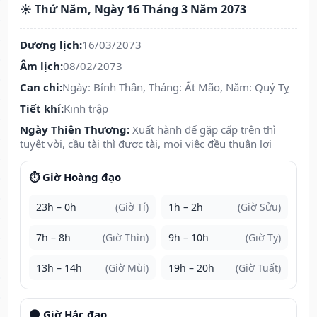
☀️ Thứ Năm, Ngày 16 Tháng 3 Năm 2073
Dương lịch:
16/03/2073
Âm lịch:
08/02/2073
Can chi:
Ngày: Bính Thân, Tháng: Ất Mão, Năm: Quý Tỵ
Tiết khí:
Kinh trập
Ngày Thiên Thương:
Xuất hành để gặp cấp trên thì
tuyệt vời, cầu tài thì được tài, mọi việc đều thuận lợi
⏱️ Giờ Hoàng đạo
23h – 0h
(Giờ Tí)
1h – 2h
(Giờ Sửu)
7h – 8h
(Giờ Thìn)
9h – 10h
(Giờ Tỵ)
13h – 14h
(Giờ Mùi)
19h – 20h
(Giờ Tuất)
🌑 Giờ Hắc đạo