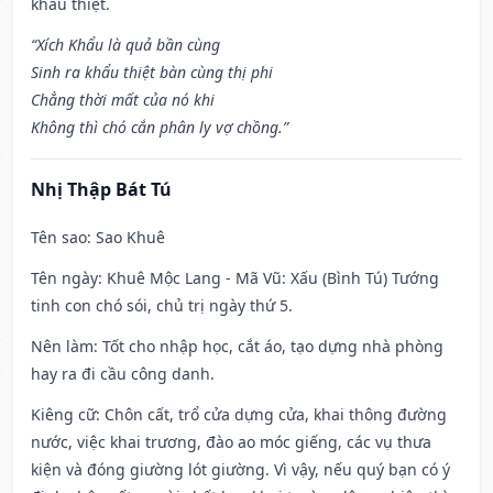
khẩu thiệt.
“Xích Khẩu là quả bần cùng
Sinh ra khẩu thiệt bàn cùng thị phi
Chẳng thời mất của nó khi
Không thì chó cắn phân ly vợ chồng.”
Nhị Thập Bát Tú
Tên sao
: Sao Khuê
Tên ngày
: Khuê Mộc Lang - Mã Vũ: Xấu (Bình Tú) Tướng
tinh con chó sói, chủ trị ngày thứ 5.
Nên làm
: Tốt cho nhập học, cắt áo, tạo dựng nhà phòng
hay ra đi cầu công danh.
Kiêng cữ
: Chôn cất, trổ cửa dựng cửa, khai thông đường
nước, việc khai trương, đào ao móc giếng, các vụ thưa
kiện và đóng giường lót giường. Vì vậy, nếu quý bạn có ý