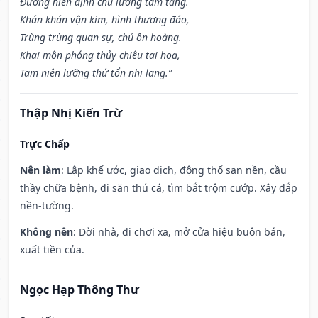
Đương niên định chủ lưỡng tam tang.
Khán khán vận kim, hình thương đáo,
Trùng trùng quan sự, chủ ôn hoàng.
Khai môn phóng thủy chiêu tai họa,
Tam niên lưỡng thứ tổn nhi lang.”
Thập Nhị Kiến Trừ
Trực Chấp
Nên làm
: Lập khế ước, giao dịch, động thổ san nền, cầu
thầy chữa bệnh, đi săn thú cá, tìm bắt trộm cướp. Xây đắp
nền-tường.
Không nên
: Dời nhà, đi chơi xa, mở cửa hiệu buôn bán,
xuất tiền của.
Ngọc Hạp Thông Thư