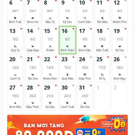
6
7
8
9
10
11
12
28/1
29/1
30/1
1/2
2/2
3/2
4/2
🐕
🐖
🐀
🐂
🐅
🐈
🐉
Bính Tuất
Đinh Hợi
Mậu Tý
Kỷ Sửu
Canh Dần
Tân Mão
Nhâm Thìn
13
14
15
16
17
18
19
5/2
6/2
7/2
8/2
9/2
10/2
11/2
🐍
🐎
🐐
🐒
🐓
🐕
🐖
Quý Tỵ
Giáp Ngọ
Ất Mùi
Bính Thân
Đinh Dậu
Mậu Tuất
Kỷ Hợi
20
21
22
23
24
25
26
12/2
13/2
14/2
15/2
16/2
17/2
18/2
🐀
🐂
🐅
🐈
🐉
🐍
🐎
Canh Tý
Tân Sửu
Nhâm Dần
Quý Mão
Giáp Thìn
Ất Tỵ
Bính Ngọ
27
28
29
30
31
1
2
19/2
20/2
21/2
22/2
23/2
🐐
🐒
🐓
🐕
🐖
Đinh Mùi
Mậu Thân
Kỷ Dậu
Canh Tuất
Tân Hợi