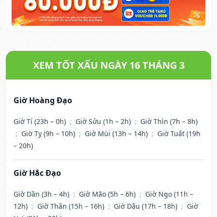
XEM TỐT XẤU NGÀY 16 THÁNG 3
Giờ Hoàng Đạo
Giờ Tí (23h – 0h)
;
Giờ Sửu (1h – 2h)
;
Giờ Thìn (7h – 8h)
;
Giờ Tỵ (9h – 10h)
;
Giờ Mùi (13h – 14h)
;
Giờ Tuất (19h
– 20h)
Giờ Hắc Đạo
Giờ Dần (3h – 4h)
;
Giờ Mão (5h – 6h)
;
Giờ Ngọ (11h –
12h)
;
Giờ Thân (15h – 16h)
;
Giờ Dậu (17h – 18h)
;
Giờ