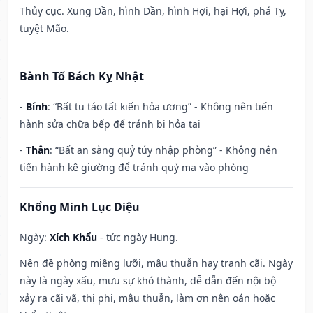
Thủy cục. Xung Dần, hình Dần, hình Hợi, hại Hợi, phá Tỵ,
tuyệt Mão.
Bành Tổ Bách Kỵ Nhật
-
Bính
: “Bất tu táo tất kiến hỏa ương” - Không nên tiến
hành sửa chữa bếp để tránh bị hỏa tai
-
Thân
: “Bất an sàng quỷ túy nhập phòng” - Không nên
tiến hành kê giường để tránh quỷ ma vào phòng
Khổng Minh Lục Diệu
Ngày:
Xích Khẩu
- tức ngày Hung.
Nên đề phòng miệng lưỡi, mâu thuẫn hay tranh cãi. Ngày
này là ngày xấu, mưu sự khó thành, dễ dẫn đến nội bộ
xảy ra cãi vã, thị phi, mâu thuẫn, làm ơn nên oán hoặc