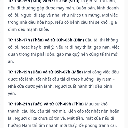
Từ 13h-15h (Mùi) và từ 01-03h (Sửu)
Là giờ rất tốt lành,
nếu đi thường gặp được may mắn. Buôn bán, kinh doanh
có lời. Người đi sắp về nhà. Phụ nữ có tin mừng. Mọi việc
trong nhà đều hòa hợp. Nếu có bệnh cầu thì sẽ khỏi, gia
đình đều mạnh khỏe.
Từ 15h-17h (Thân) và từ 03h-05h (Dần)
Cầu tài thì không
có lợi, hoặc hay bị trái ý. Nếu ra đi hay thiệt, gặp nạn, việc
quan trọng thì phải đòn, gặp ma quỷ nên cúng tế thì mới
an.
Từ 17h-19h (Dậu) và từ 05h-07h (Mão)
Mọi công việc đều
được tốt lành, tốt nhất cầu tài đi theo hướng Tây Nam –
Nhà cửa được yên lành. Người xuất hành thì đều bình
yên.
Từ 19h-21h (Tuất) và từ 07h-09h (Thìn)
Mưu sự khó
thành, cầu lộc, cầu tài mờ mịt. Kiện cáo tốt nhất nên hoãn
lại. Người đi xa chưa có tin về. Mất tiền, mất của nếu đi
hướng Nam thì tìm nhanh mới thấy. Đề phòng tranh cãi,