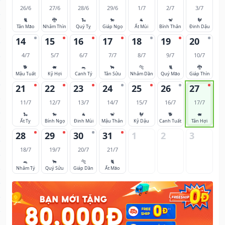
26/6
27/6
28/6
29/6
1/7
2/7
3/7
🐈
🐉
🐍
🐎
🐐
🐒
🐓
Tân Mão
Nhâm Thìn
Quý Tỵ
Giáp Ngọ
Ất Mùi
Bính Thân
Đinh Dậu
14
15
16
17
18
19
20
4/7
5/7
6/7
7/7
8/7
9/7
10/7
🐕
🐖
🐀
🐂
🐅
🐈
🐉
Mậu Tuất
Kỷ Hợi
Canh Tý
Tân Sửu
Nhâm Dần
Quý Mão
Giáp Thìn
21
22
23
24
25
26
27
11/7
12/7
13/7
14/7
15/7
16/7
17/7
🐍
🐎
🐐
🐒
🐓
🐕
🐖
Ất Tỵ
Bính Ngọ
Đinh Mùi
Mậu Thân
Kỷ Dậu
Canh Tuất
Tân Hợi
28
29
30
31
1
2
3
18/7
19/7
20/7
21/7
🐀
🐂
🐅
🐈
Nhâm Tý
Quý Sửu
Giáp Dần
Ất Mão