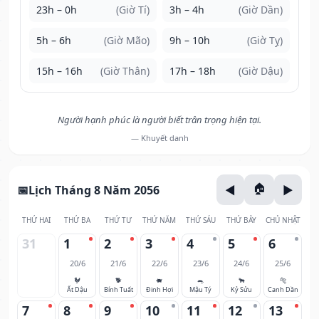
23h – 0h
(Giờ Tí)
3h – 4h
(Giờ Dần)
5h – 6h
(Giờ Mão)
9h – 10h
(Giờ Tỵ)
15h – 16h
(Giờ Thân)
17h – 18h
(Giờ Dậu)
Người hạnh phúc là người biết trân trọng hiện tại.
— Khuyết danh
Lịch Tháng 8 Năm 2056
THỨ HAI
THỨ BA
THỨ TƯ
THỨ NĂM
THỨ SÁU
THỨ BẢY
CHỦ NHẬT
31
1
2
3
4
5
6
20/6
21/6
22/6
23/6
24/6
25/6
🐓
🐕
🐖
🐀
🐂
🐅
Ất Dậu
Bính Tuất
Đinh Hợi
Mậu Tý
Kỷ Sửu
Canh Dần
7
8
9
10
11
12
13