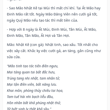
- Sao Mão Nhật Kê tại Mùi thì mất chí khí. Tại Ất Mão hay
Đinh Mão rất tốt. Ngày Mão Đăng Viên nên cưới gả tốt,
ngày Quý Mão nếu tạo tác thì mất tiền của.
- Hợp với 8 ngày là Ất Mùi, Đinh Mùi, Tân Mùi, Ất Mão,
Đinh Mão, Tân Mão, Ất Hợi và Tân Hợi.
Mão: Nhật Kê (con gà): Nhật tinh, sao xấu. Tốt nhất cho
việc xây cất. Khắc kỵ việc cưới gả, an táng, gắn cũng như
sửa cửa.
“Mão tinh tạo tác tiến điền ngưu,
Mai táng quan tai bất đắc hưu,
Trùng tang nhị nhật, tam nhân tử,
Mại tận điền viên, bất năng lưu.
Khai môn, phóng thủy chiêu tai họa,
Tam tuế hài nhi bạch liễu đầu,
Hôn nhân bất khả phùng nhật thử,
Tử biệt sinh ly thật khả sầu.”