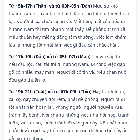
Từ 15h-17h (Thân) và từ 03h-05h (Dần)
Mưu sự khó
thành, cầu lộc, cầu tài mờ mịt. Kiện cáo tốt nhất nên hoãn
lại. Người đi xa chưa có tin về. Mất tiền, mất của nếu đi
hướng Nam thì tìm nhanh mới thấy. Đề phòng tranh cãi,
mâu thuẫn hay miệng tiếng tầm thường. Việc làm chậm,
lâu la nhưng tốt nhất làm việc gì đều cần chắc chắn.
Từ 17h-19h (Dậu) và từ 05h-07h (Mão)
Tin vui sắp tới,
nếu cầu lộc, cầu tài thì đi hướng Nam. Đi công việc gặp
gỡ có nhiều may mắn. Người đi có tin về. Nếu chăn nuôi
đều gặp thuận lợi.
Từ 19h-21h (Tuất) và từ 07h-09h (Thìn)
Hay tranh luận,
cãi cọ, gây chuyện đói kém, phải đề phòng. Người ra đi
tốt nhất nên hoãn lại. Phòng người người nguyền rủa,
tránh lây bệnh. Nói chung những việc như hội họp, tranh
luận, việc quan,…nên tránh đi vào giờ này. Nếu bắt buộc
phải đi vào giờ này thì nên giữ miệng để hạn ché gây ẩu
đả hay cãi nhau.