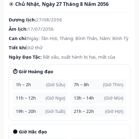
☀️ Chủ Nhật, Ngày 27 Tháng 8 Năm 2056
Dương lịch:
27/08/2056
Âm lịch:
17/07/2056
Can chi:
Ngày: Tân Hợi, Tháng: Bính Thân, Năm: Bính Tý
Tiết khí:
Xử thử
Ngày Đạo Tặc:
Rất xấu, xuất hành bị hại, mất của
⏱️ Giờ Hoàng đạo
1h – 2h
(Giờ Sửu)
7h – 8h
(Giờ Thìn)
11h – 12h
(Giờ Ngọ)
13h – 14h
(Giờ Mùi)
19h – 20h
(Giờ Tuất)
21h – 22h
(Giờ Hợi)
🌑 Giờ Hắc đạo