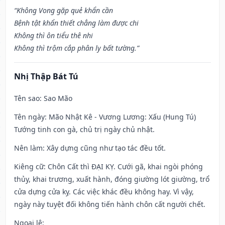
“Không Vong gặp quẻ khẩn cần
Bệnh tật khẩn thiết chẳng làm được chi
Không thì ôn tiểu thê nhi
Không thì trộm cắp phân ly bất tường.”
Nhị Thập Bát Tú
Tên sao
: Sao Mão
Tên ngày
: Mão Nhật Kê - Vương Lương: Xấu (Hung Tú)
Tướng tinh con gà, chủ trị ngày chủ nhật.
Nên làm
: Xây dựng cũng như tạo tác đều tốt.
Kiêng cữ
: Chôn Cất thì ĐẠI KỴ. Cưới gã, khai ngòi phóng
thủy, khai trương, xuất hành, đóng giường lót giường, trổ
cửa dựng cửa kỵ. Các việc khác đều không hay. Vì vậy,
ngày này tuyệt đối không tiến hành chôn cất người chết.
Ngoại lệ
: