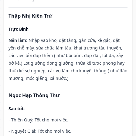
Thập Nhị Kiến Trừ
Trực Bình
Nên làm
: Nhập vào kho, đặt táng, gắn cửa, kê gác, đặt
yên chỗ máy, sửa chữa làm tàu, khai trương tàu thuyền,
các việc bồi đắp thêm ( như bồi bùn, đắp đất, lót đá, xây
bờ kè.) Lót giường đóng giường, thừa kế tước phong hay
thừa kế sự nghiệp, các vụ làm cho khuyết thủng ( như đào
mương, móc giếng, xả nước.)
Ngọc Hạp Thông Thư
Sao tốt
:
- Thiên Quý: Tốt cho mọi việc.
- Nguyệt Giải: Tốt cho mọi việc.