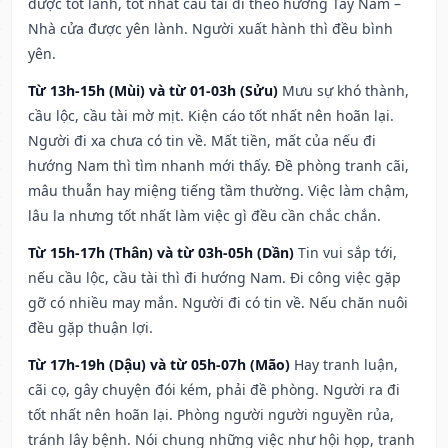
được tốt lành, tốt nhất cầu tài đi theo hướng Tây Nam –
Nhà cửa được yên lành. Người xuất hành thì đều bình
yên.
Từ 13h-15h (Mùi) và từ 01-03h (Sửu)
Mưu sự khó thành,
cầu lộc, cầu tài mờ mịt. Kiện cáo tốt nhất nên hoãn lại.
Người đi xa chưa có tin về. Mất tiền, mất của nếu đi
hướng Nam thì tìm nhanh mới thấy. Đề phòng tranh cãi,
mâu thuẫn hay miệng tiếng tầm thường. Việc làm chậm,
lâu la nhưng tốt nhất làm việc gì đều cần chắc chắn.
Từ 15h-17h (Thân) và từ 03h-05h (Dần)
Tin vui sắp tới,
nếu cầu lộc, cầu tài thì đi hướng Nam. Đi công việc gặp
gỡ có nhiều may mắn. Người đi có tin về. Nếu chăn nuôi
đều gặp thuận lợi.
Từ 17h-19h (Dậu) và từ 05h-07h (Mão)
Hay tranh luận,
cãi cọ, gây chuyện đói kém, phải đề phòng. Người ra đi
tốt nhất nên hoãn lại. Phòng người người nguyền rủa,
tránh lây bệnh. Nói chung những việc như hội họp, tranh