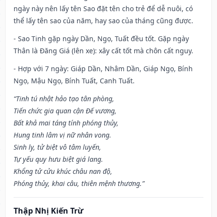
ngày này nên lấy tên Sao đặt tên cho trẻ để dễ nuôi, có
thể lấy tên sao của năm, hay sao của tháng cũng được.
- Sao Tinh gặp ngày Dần, Ngọ, Tuất đều tốt. Gặp ngày
Thân là Đăng Giá (lên xe): xây cất tốt mà chôn cất nguy.
- Hợp với 7 ngày: Giáp Dần, Nhâm Dần, Giáp Ngọ, Bính
Ngọ, Mậu Ngọ, Bính Tuất, Canh Tuất.
“Tinh tú nhật hảo tạo tân phòng,
Tiến chức gia quan cận Đế vương,
Bất khả mai táng tính phóng thủy,
Hung tinh lâm vị nữ nhân vong.
Sinh ly, tử biệt vô tâm luyến,
Tự yếu quy hưu biệt giá lang.
Khổng tử cửu khúc châu nan độ,
Phóng thủy, khai câu, thiên mệnh thương.”
Thập Nhị Kiến Trừ