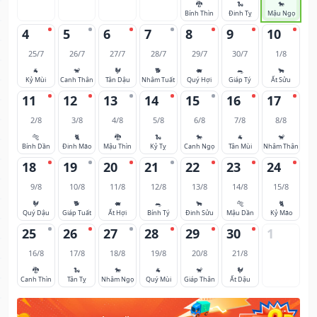
🐉
🐍
🐎
Bính Thìn
Đinh Tỵ
Mậu Ngọ
4
5
6
7
8
9
10
25/7
26/7
27/7
28/7
29/7
30/7
1/8
🐐
🐒
🐓
🐕
🐖
🐀
🐂
Kỷ Mùi
Canh Thân
Tân Dậu
Nhâm Tuất
Quý Hợi
Giáp Tý
Ất Sửu
11
12
13
14
15
16
17
2/8
3/8
4/8
5/8
6/8
7/8
8/8
🐅
🐈
🐉
🐍
🐎
🐐
🐒
Bính Dần
Đinh Mão
Mậu Thìn
Kỷ Tỵ
Canh Ngọ
Tân Mùi
Nhâm Thân
18
19
20
21
22
23
24
9/8
10/8
11/8
12/8
13/8
14/8
15/8
🐓
🐕
🐖
🐀
🐂
🐅
🐈
Quý Dậu
Giáp Tuất
Ất Hợi
Bính Tý
Đinh Sửu
Mậu Dần
Kỷ Mão
25
26
27
28
29
30
1
16/8
17/8
18/8
19/8
20/8
21/8
🐉
🐍
🐎
🐐
🐒
🐓
Canh Thìn
Tân Tỵ
Nhâm Ngọ
Quý Mùi
Giáp Thân
Ất Dậu