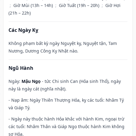
;
Giờ Mùi (13h – 14h)
;
Giờ Tuất (19h – 20h)
;
Giờ Hợi
(21h – 22h)
Các Ngày Kỵ
Không phạm bất kỳ ngày Nguyệt kỵ, Nguyệt tận, Tam
Nương, Dương Công Kỵ Nhật nào.
Ngũ Hành
Ngày:
Mậu Ngọ
- tức Chi sinh Can (Hỏa sinh Thổ), ngày
này là ngày cát (nghĩa nhật).
- Nạp âm: Ngày Thiên Thượng Hỏa, kỵ các tuổi: Nhâm Tý
và Giáp Tý.
- Ngày này thuộc hành Hỏa khắc với hành Kim, ngoại trừ
các tuổi: Nhâm Thân và Giáp Ngọ thuộc hành Kim không
sợ Hỏa.