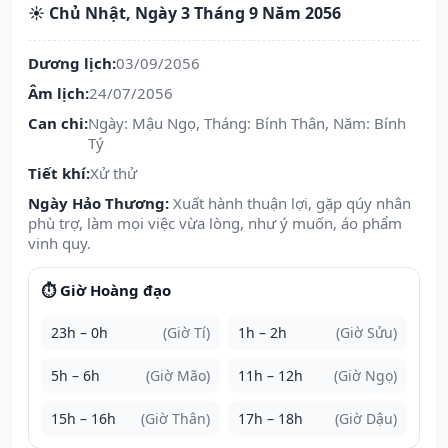
☀️ Chủ Nhật, Ngày 3 Tháng 9 Năm 2056
Dương lịch:
03/09/2056
Âm lịch:
24/07/2056
Can chi:
Ngày: Mậu Ngọ, Tháng: Bính Thân, Năm: Bính
Tý
Tiết khí:
Xử thử
Ngày Hảo Thương:
Xuất hành thuận lợi, gặp qúy nhân
phù trợ, làm mọi việc vừa lòng, như ý muốn, áo phẩm
vinh quy.
⏱️ Giờ Hoàng đạo
23h – 0h
(Giờ Tí)
1h – 2h
(Giờ Sửu)
5h – 6h
(Giờ Mão)
11h – 12h
(Giờ Ngọ)
15h – 16h
(Giờ Thân)
17h – 18h
(Giờ Dậu)