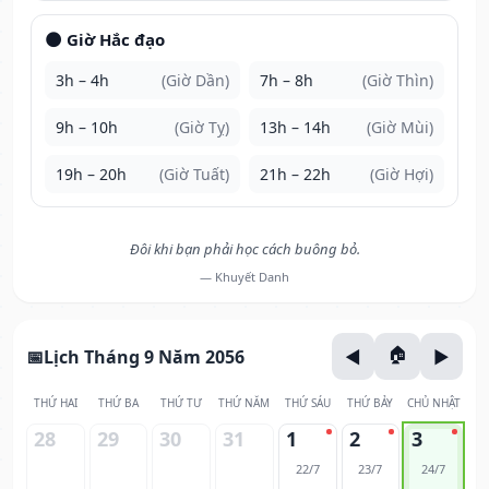
🌑 Giờ Hắc đạo
3h – 4h
(Giờ Dần)
7h – 8h
(Giờ Thìn)
9h – 10h
(Giờ Tỵ)
13h – 14h
(Giờ Mùi)
19h – 20h
(Giờ Tuất)
21h – 22h
(Giờ Hợi)
Đôi khi bạn phải học cách buông bỏ.
— Khuyết Danh
Lịch Tháng 9 Năm 2056
THỨ HAI
THỨ BA
THỨ TƯ
THỨ NĂM
THỨ SÁU
THỨ BẢY
CHỦ NHẬT
28
29
30
31
1
2
3
22/7
23/7
24/7