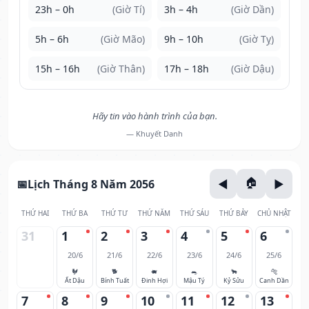
23h – 0h
(Giờ Tí)
3h – 4h
(Giờ Dần)
5h – 6h
(Giờ Mão)
9h – 10h
(Giờ Tỵ)
15h – 16h
(Giờ Thân)
17h – 18h
(Giờ Dậu)
Hãy tin vào hành trình của bạn.
— Khuyết Danh
Lịch Tháng 8 Năm 2056
THỨ HAI
THỨ BA
THỨ TƯ
THỨ NĂM
THỨ SÁU
THỨ BẢY
CHỦ NHẬT
31
1
2
3
4
5
6
20/6
21/6
22/6
23/6
24/6
25/6
🐓
🐕
🐖
🐀
🐂
🐅
Ất Dậu
Bính Tuất
Đinh Hợi
Mậu Tý
Kỷ Sửu
Canh Dần
7
8
9
10
11
12
13