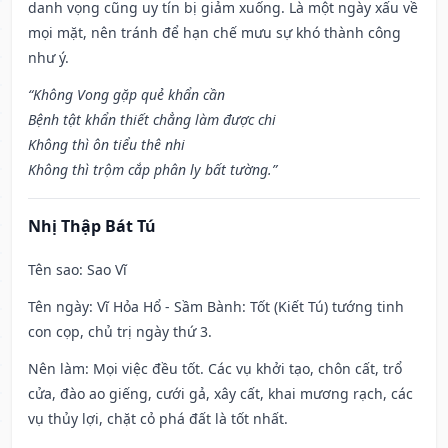
danh vọng cũng uy tín bị giảm xuống. Là một ngày xấu về
mọi mặt, nên tránh để hạn chế mưu sự khó thành công
như ý.
“Không Vong gặp quẻ khẩn cần
Bệnh tật khẩn thiết chẳng làm được chi
Không thì ôn tiểu thê nhi
Không thì trộm cắp phân ly bất tường.”
Nhị Thập Bát Tú
Tên sao
: Sao Vĩ
Tên ngày
: Vĩ Hỏa Hổ - Sầm Bành: Tốt (Kiết Tú) tướng tinh
con cọp, chủ trị ngày thứ 3.
Nên làm
: Mọi việc đều tốt. Các vụ khởi tạo, chôn cất, trổ
cửa, đào ao giếng, cưới gả, xây cất, khai mương rạch, các
vụ thủy lợi, chặt cỏ phá đất là tốt nhất.