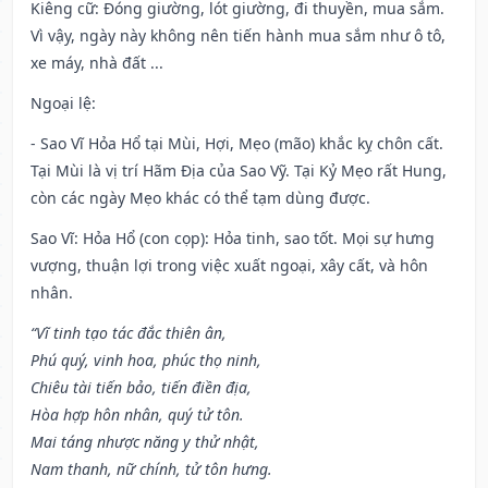
Kiêng cữ
: Đóng giường, lót giường, đi thuyền, mua sắm.
Vì vậy, ngày này không nên tiến hành mua sắm như ô tô,
xe máy, nhà đất ...
Ngoại lệ
:
- Sao Vĩ Hỏa Hổ tại Mùi, Hợi, Mẹo (mão) khắc kỵ chôn cất.
Tại Mùi là vị trí Hãm Địa của Sao Vỹ. Tại Kỷ Mẹo rất Hung,
còn các ngày Mẹo khác có thể tạm dùng được.
Sao Vĩ: Hỏa Hổ (con cọp): Hỏa tinh, sao tốt. Mọi sự hưng
vượng, thuận lợi trong việc xuất ngoại, xây cất, và hôn
nhân.
“Vĩ tinh tạo tác đắc thiên ân,
Phú quý, vinh hoa, phúc thọ ninh,
Chiêu tài tiến bảo, tiến điền địa,
Hòa hợp hôn nhân, quý tử tôn.
Mai táng nhược năng y thử nhật,
Nam thanh, nữ chính, tử tôn hưng.