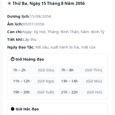
☀️ Thứ Ba, Ngày 15 Tháng 8 Năm 2056
Dương lịch:
15/08/2056
Âm lịch:
05/07/2056
Can chi:
Ngày: Kỷ Hợi, Tháng: Bính Thân, Năm: Bính Tý
Tiết khí:
Lập thu
Ngày Đạo Tặc:
Rất xấu, xuất hành bị hại, mất của
⏱️ Giờ Hoàng đạo
1h – 2h
(Giờ Sửu)
7h – 8h
(Giờ Thìn)
11h – 12h
(Giờ Ngọ)
13h – 14h
(Giờ Mùi)
19h – 20h
(Giờ Tuất)
21h – 22h
(Giờ Hợi)
🌑 Giờ Hắc đạo