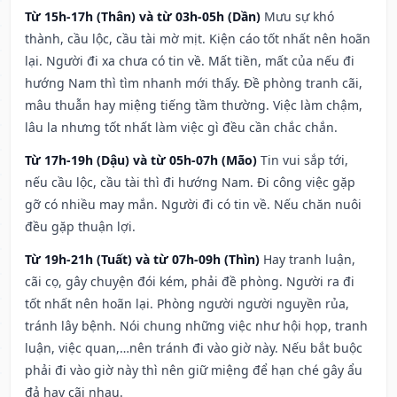
Từ 15h-17h (Thân) và từ 03h-05h (Dần)
Mưu sự khó
thành, cầu lộc, cầu tài mờ mịt. Kiện cáo tốt nhất nên hoãn
lại. Người đi xa chưa có tin về. Mất tiền, mất của nếu đi
hướng Nam thì tìm nhanh mới thấy. Đề phòng tranh cãi,
mâu thuẫn hay miệng tiếng tầm thường. Việc làm chậm,
lâu la nhưng tốt nhất làm việc gì đều cần chắc chắn.
Từ 17h-19h (Dậu) và từ 05h-07h (Mão)
Tin vui sắp tới,
nếu cầu lộc, cầu tài thì đi hướng Nam. Đi công việc gặp
gỡ có nhiều may mắn. Người đi có tin về. Nếu chăn nuôi
đều gặp thuận lợi.
Từ 19h-21h (Tuất) và từ 07h-09h (Thìn)
Hay tranh luận,
cãi cọ, gây chuyện đói kém, phải đề phòng. Người ra đi
tốt nhất nên hoãn lại. Phòng người người nguyền rủa,
tránh lây bệnh. Nói chung những việc như hội họp, tranh
luận, việc quan,…nên tránh đi vào giờ này. Nếu bắt buộc
phải đi vào giờ này thì nên giữ miệng để hạn ché gây ẩu
đả hay cãi nhau.