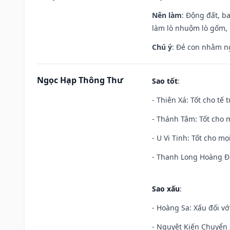
Nên làm
: Động đất, b
làm lò nhuộm lò gốm,
Chú ý
: Đẻ con nhằm n
Ngọc Hạp Thông Thư
Sao tốt
:
- Thiên Xá: Tốt cho tế 
- Thánh Tâm: Tốt cho m
- U Vi Tinh: Tốt cho mọi
- Thanh Long Hoàng Đạ
Sao xấu
:
- Hoàng Sa: Xấu đối vớ
- Nguyệt Kiến Chuyển S