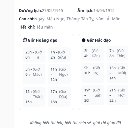
Dương lịch:
27/05/1915
Âm lịch:
14/04/1915
Can chi:
Ngày: Mậu Ngọ, Tháng: Tân Tỵ, Năm: Ất Mão
Tiết khí:
Tiểu mãn
⏱️ Giờ Hoàng đạo
🌑 Giờ Hắc đạo
3h –
(Giờ
7h –
(Giờ
23h –
(Giờ
1h –
(Giờ
4h
Dần)
8h
Thìn)
0h
Tí)
2h
Sửu)
9h –
(Giờ
13h
(Giờ
5h –
(Giờ
11h
(Giờ
10h
Tỵ)
–
Mùi)
6h
Mão)
–
Ngọ)
14h
12h
19h
(Giờ
21h
(Giờ
15h
(Giờ
17h
(Giờ
–
Tuất)
–
Hợi)
–
Thân)
–
Dậu)
20h
22h
16h
18h
Không biết thì hỏi, biết thì chia sẻ, giỏi thì giúp đỡ.