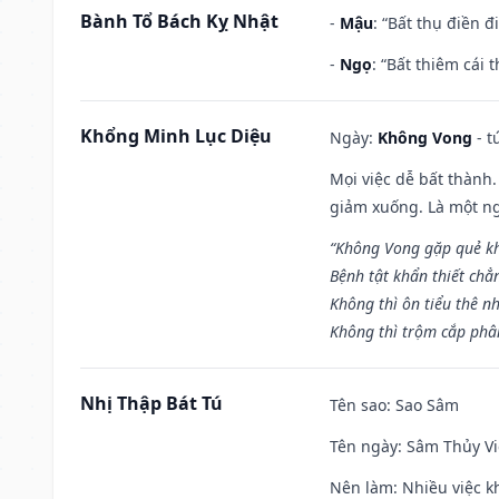
Bành Tổ Bách Kỵ Nhật
-
Mậu
: “Bất thụ điền 
-
Ngọ
: “Bất thiêm cái
Khổng Minh Lục Diệu
Ngày:
Không Vong
- t
Mọi việc dễ bất thành. 
giảm xuống. Là một ng
“Không Vong gặp quẻ k
Bệnh tật khẩn thiết chẳ
Không thì ôn tiểu thê nh
Không thì trộm cắp phân
Nhị Thập Bát Tú
Tên sao
: Sao Sâm
Tên ngày
: Sâm Thủy Vi
Nên làm
: Nhiều việc k