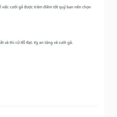
để việc cưới gả được trăm điềm tốt quý bạn nên chọn
ất và thi cử đỗ đạt. Kỵ an táng và cưới gả.