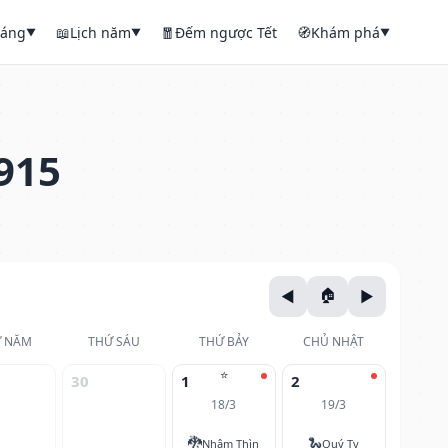
háng
📖
Lịch năm
🧧
Đếm ngược Tết
🧭
Khám phá
▼
▼
▼
915
 NĂM
THỨ SÁU
THỨ BẢY
CHỦ NHẬT
⭐
30
1
2
18/3
19/3
🐉
🐍
Nhâm Thìn
Quý Tỵ