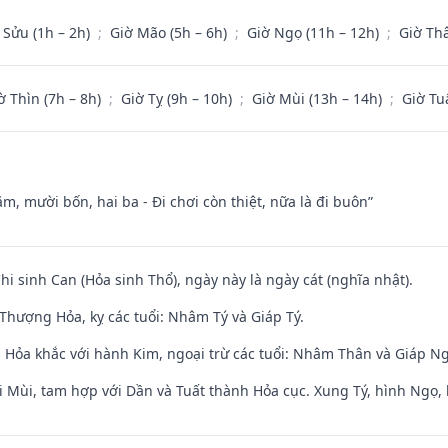
 Sửu (1h – 2h)
;
Giờ Mão (5h – 6h)
;
Giờ Ngọ (11h – 12h)
;
Giờ Th
ờ Thìn (7h – 8h)
;
Giờ Tỵ (9h – 10h)
;
Giờ Mùi (13h – 14h)
;
Giờ Tu
m, mười bốn, hai ba - Đi chơi còn thiệt, nữa là đi buôn”
Chi sinh Can (Hỏa sinh Thổ), ngày này là ngày cát (nghĩa nhật).
Thượng Hỏa, kỵ các tuổi: Nhâm Tý và Giáp Tý.
 Hỏa khắc với hành Kim, ngoại trừ các tuổi: Nhâm Thân và Giáp N
i Mùi, tam hợp với Dần và Tuất thành Hỏa cục. Xung Tý, hình Ngọ, 