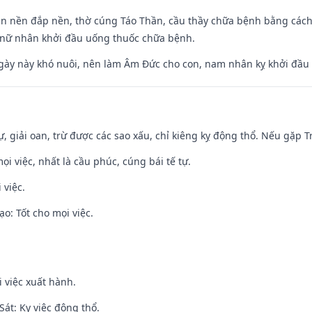
an nền đắp nền, thờ cúng Táo Thần, cầu thầy chữa bệnh bằng cách
 nữ nhân khởi đầu uống thuốc chữa bệnh.
gày này khó nuôi, nên làm Âm Đức cho con, nam nhân kỵ khởi đầu
tự, giải oan, trừ được các sao xấu, chỉ kiêng kỵ động thổ. Nếu gặp Tr
ọi việc, nhất là cầu phúc, cúng bái tế tự.
 việc.
o: Tốt cho mọi việc.
i việc xuất hành.
át: Kỵ việc động thổ.