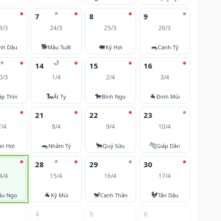
⭐
7
8
9
3/3
24/3
25/3
26/3
🐕
🐖
🐀
nh Dậu
Mậu Tuất
Kỷ Hợi
Canh Tý
⭐
🌙
14
15
16
0/3
1/4
2/4
3/4
🐍
🐎
🐐
áp Thìn
Ất Tỵ
Bính Ngọ
Đinh Mùi
21
22
23
7/4
8/4
9/4
10/4
🐀
🐂
🐅
ân Hợi
Nhâm Tý
Quý Sửu
Giáp Dần
⭐
28
29
30
4/4
15/4
16/4
17/4
🐐
🐒
🐓
ậu Ngọ
Kỷ Mùi
Canh Thân
Tân Dậu
4
5
6