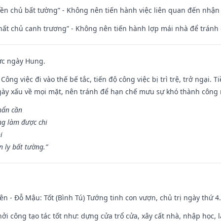
điền chủ bất tường” - Không nên tiến hành việc liên quan đến nhậ
 thất chủ canh trương” - Không nên tiến hành lợp mái nhà để tránh 
ức ngày Hung.
Công việc đi vào thế bế tắc, tiến độ công việc bị trì trệ, trở ngại. 
ày xấu về mọi mặt, nên tránh để hạn chế mưu sự khó thành công 
hẩn cần
ng làm được chi
i
 ly bất tường.”
ên - Đỗ Mậu: Tốt (Bình Tú) Tướng tinh con vượn, chủ trị ngày thứ 4.
hởi công tạo tác tốt như: dựng cửa trổ cửa, xây cất nhà, nhập học,