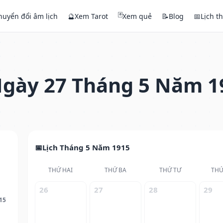
🃏
huyển đổi âm lịch
🔮
Xem Tarot
Xem quẻ
📝
Blog
📅
Lịch t
gày 27 Tháng 5 Năm 1
Lịch Tháng 5 Năm 1915
THỨ HAI
THỨ BA
THỨ TƯ
THỨ
26
27
28
29
15