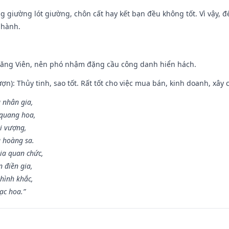
ng giường lót giường, chôn cất hay kết bạn đều không tốt. Vì vậy, 
 hành.
Đăng Viên, nên phó nhậm đặng cầu công danh hiển hách.
ợn): Thủy tinh, sao tốt. Rất tốt cho việc mua bán, kinh doanh, xây c
 nhân gia,
i quang hoa,
ài vượng,
g hoàng sa.
ia quan chức,
 điền gia,
hình khắc,
ạc hoa.”