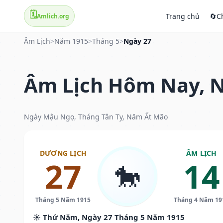
🗓️
Trang chủ
🔄
C
Amlich.org
Âm Lịch
>
Năm 1915
>
Tháng 5
>
Ngày 27
Âm Lịch Hôm Nay, N
Ngày Mậu Ngọ, Tháng Tân Tỵ, Năm Ất Mão
DƯƠNG LỊCH
ÂM LỊCH
27
14
🐎
Tháng 5 Năm 1915
Tháng 4 Năm 19
☀️ Thứ Năm, Ngày 27 Tháng 5 Năm 1915