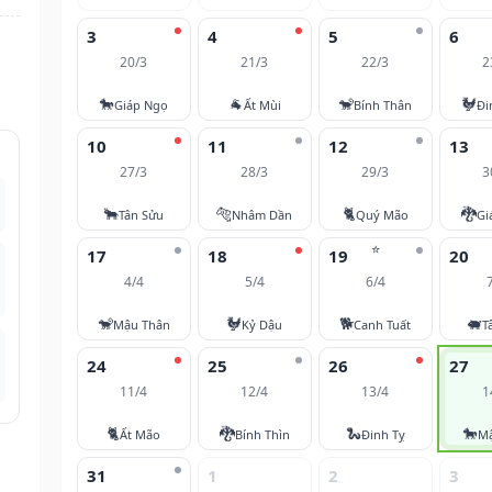
3
4
5
6
20/3
21/3
22/3
2
🐎
🐐
🐒
🐓
Giáp Ngọ
Ất Mùi
Bính Thân
Đi
10
11
12
13
27/3
28/3
29/3
3
🐂
🐅
🐈
🐉
Tân Sửu
Nhâm Dần
Quý Mão
Gi
⭐
17
18
19
20
4/4
5/4
6/4
🐒
🐓
🐕
🐖
Mậu Thân
Kỷ Dậu
Canh Tuất
T
24
25
26
27
11/4
12/4
13/4
1
🐈
🐉
🐍
🐎
Ất Mão
Bính Thìn
Đinh Tỵ
M
31
1
2
3