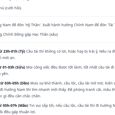
hú (cưới hỏi).
 Nam để đón 'Hỷ Thần'. Xuất hành hướng Chính Nam để đón 'Tài 
g Chính Đông gặp Hạc Thần (xấu)
ừ 23h-01h (Tý)
Cầu tài thì không có lợi, hoặc hay bị trái ý. Nếu ra 
ì mới an.
ừ 01-03h (Sửu)
Mọi công việc đều được tốt lành, tốt nhất cầu tài
h yên.
từ 03h-05h (Dần)
Mưu sự khó thành, cầu lộc, cầu tài mờ mịt. Kiện c
 đi hướng Nam thì tìm nhanh mới thấy. Đề phòng tranh cãi, mâu t
ệc gì đều cần chắc chắn.
từ 05h-07h (Mão)
Tin vui sắp tới, nếu cầu lộc, cầu tài thì đi hướn
ôi đều gặp thuận lợi.