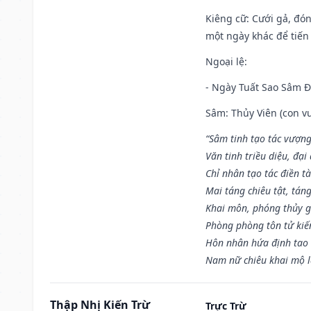
Kiêng cữ
: Cưới gả, đó
một ngày khác để tiến
Ngoại lệ
:
- Ngày Tuất Sao Sâm 
Sâm: Thủy Viên (con vư
“Sâm tinh tạo tác vượng
Văn tinh triều diệu, đạ
Chỉ nhân tạo tác điền t
Mai táng chiêu tật, tán
Khai môn, phóng thủy g
Phòng phòng tôn tử kiến
Hôn nhân hứa định tao 
Nam nữ chiêu khai mộ l
Thập Nhị Kiến Trừ
Trực Trừ