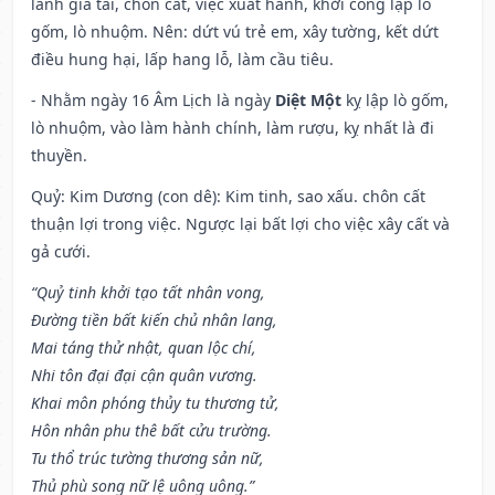
lãnh gia tài, chôn cất, việc xuất hành, khởi công lập lò
gốm, lò nhuộm. Nên: dứt vú trẻ em, xây tường, kết dứt
điều hung hại, lấp hang lỗ, làm cầu tiêu.
- Nhằm ngày 16 Âm Lịch là ngày
Diệt Một
kỵ lập lò gốm,
lò nhuộm, vào làm hành chính, làm rượu, kỵ nhất là đi
thuyền.
Quỷ: Kim Dương (con dê): Kim tinh, sao xấu. chôn cất
thuận lợi trong việc. Ngược lại bất lợi cho việc xây cất và
gả cưới.
“Quỷ tinh khởi tạo tất nhân vong,
Đường tiền bất kiến chủ nhân lang,
Mai táng thử nhật, quan lộc chí,
Nhi tôn đại đại cận quân vương.
Khai môn phóng thủy tu thương tử,
Hôn nhân phu thê bất cửu trường.
Tu thổ trúc tường thương sản nữ,
Thủ phù song nữ lệ uông uông.”