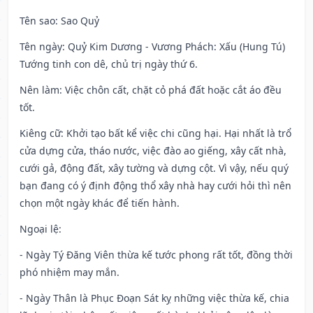
Tên sao
: Sao Quỷ
Tên ngày
: Quỷ Kim Dương - Vương Phách: Xấu (Hung Tú)
Tướng tinh con dê, chủ trị ngày thứ 6.
Nên làm
: Việc chôn cất, chặt cỏ phá đất hoặc cắt áo đều
tốt.
Kiêng cữ
: Khởi tạo bất kể việc chi cũng hại. Hại nhất là trổ
cửa dựng cửa, tháo nước, việc đào ao giếng, xây cất nhà,
cưới gả, động đất, xây tường và dựng cột. Vì vậy, nếu quý
bạn đang có ý định động thổ xây nhà hay cưới hỏi thì nên
chọn một ngày khác để tiến hành.
Ngoại lệ
:
- Ngày Tý Đăng Viên thừa kế tước phong rất tốt, đồng thời
phó nhiệm may mắn.
- Ngày Thân là Phục Đoạn Sát kỵ những việc thừa kế, chia