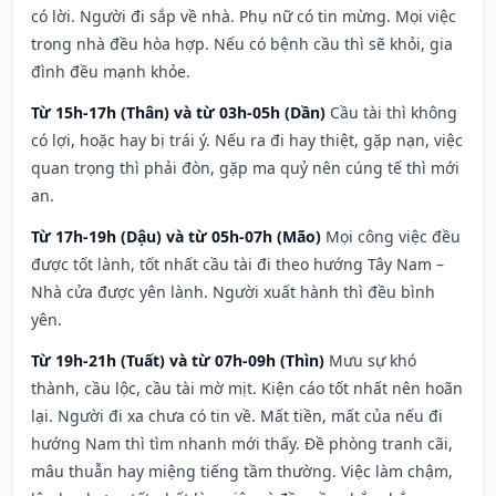
có lời. Người đi sắp về nhà. Phụ nữ có tin mừng. Mọi việc
trong nhà đều hòa hợp. Nếu có bệnh cầu thì sẽ khỏi, gia
đình đều mạnh khỏe.
Từ 15h-17h (Thân) và từ 03h-05h (Dần)
Cầu tài thì không
có lợi, hoặc hay bị trái ý. Nếu ra đi hay thiệt, gặp nạn, việc
quan trọng thì phải đòn, gặp ma quỷ nên cúng tế thì mới
an.
Từ 17h-19h (Dậu) và từ 05h-07h (Mão)
Mọi công việc đều
được tốt lành, tốt nhất cầu tài đi theo hướng Tây Nam –
Nhà cửa được yên lành. Người xuất hành thì đều bình
yên.
Từ 19h-21h (Tuất) và từ 07h-09h (Thìn)
Mưu sự khó
thành, cầu lộc, cầu tài mờ mịt. Kiện cáo tốt nhất nên hoãn
lại. Người đi xa chưa có tin về. Mất tiền, mất của nếu đi
hướng Nam thì tìm nhanh mới thấy. Đề phòng tranh cãi,
mâu thuẫn hay miệng tiếng tầm thường. Việc làm chậm,