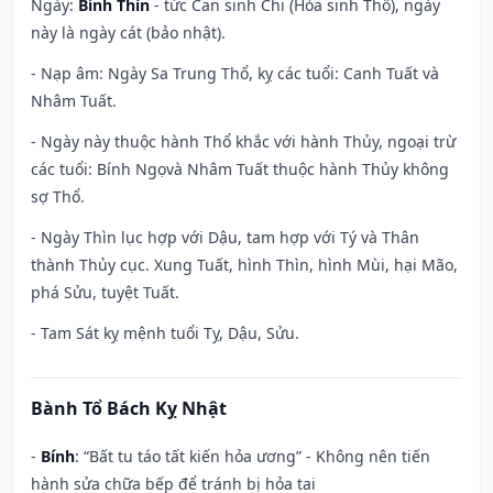
Ngày:
Bính Thìn
- tức Can sinh Chi (Hỏa sinh Thổ), ngày
này là ngày cát (bảo nhật).
- Nạp âm: Ngày Sa Trung Thổ, kỵ các tuổi: Canh Tuất và
Nhâm Tuất.
- Ngày này thuộc hành Thổ khắc với hành Thủy, ngoại trừ
các tuổi: Bính Ngọvà Nhâm Tuất thuộc hành Thủy không
sợ Thổ.
- Ngày Thìn lục hợp với Dậu, tam hợp với Tý và Thân
thành Thủy cục. Xung Tuất, hình Thìn, hình Mùi, hại Mão,
phá Sửu, tuyệt Tuất.
- Tam Sát kỵ mệnh tuổi Tỵ, Dậu, Sửu.
Bành Tổ Bách Kỵ Nhật
-
Bính
: “Bất tu táo tất kiến hỏa ương” - Không nên tiến
hành sửa chữa bếp để tránh bị hỏa tai