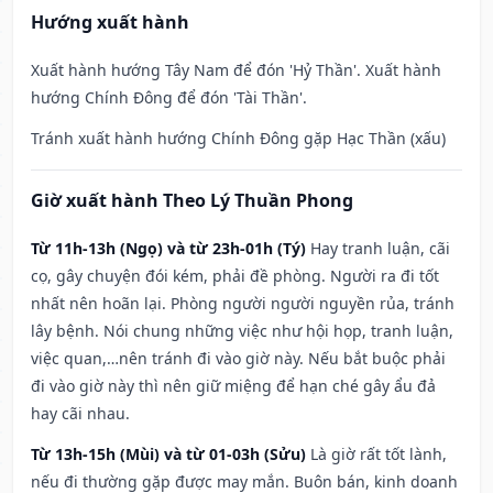
Hướng xuất hành
Xuất hành hướng Tây Nam để đón 'Hỷ Thần'. Xuất hành
hướng Chính Đông để đón 'Tài Thần'.
Tránh xuất hành hướng Chính Đông gặp Hạc Thần (xấu)
Giờ xuất hành Theo Lý Thuần Phong
Từ 11h-13h (Ngọ) và từ 23h-01h (Tý)
Hay tranh luận, cãi
cọ, gây chuyện đói kém, phải đề phòng. Người ra đi tốt
nhất nên hoãn lại. Phòng người người nguyền rủa, tránh
lây bệnh. Nói chung những việc như hội họp, tranh luận,
việc quan,…nên tránh đi vào giờ này. Nếu bắt buộc phải
đi vào giờ này thì nên giữ miệng để hạn ché gây ẩu đả
hay cãi nhau.
Từ 13h-15h (Mùi) và từ 01-03h (Sửu)
Là giờ rất tốt lành,
nếu đi thường gặp được may mắn. Buôn bán, kinh doanh