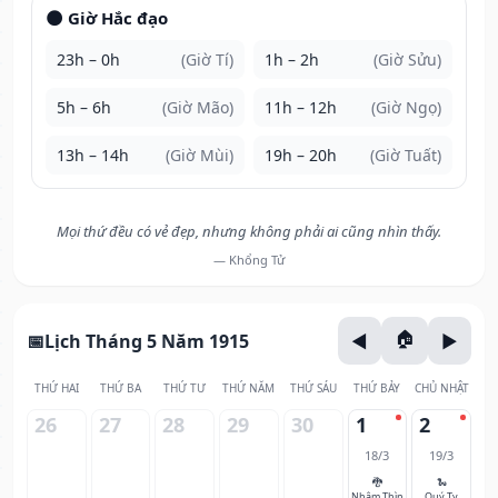
🌑 Giờ Hắc đạo
23h – 0h
(Giờ Tí)
1h – 2h
(Giờ Sửu)
5h – 6h
(Giờ Mão)
11h – 12h
(Giờ Ngọ)
13h – 14h
(Giờ Mùi)
19h – 20h
(Giờ Tuất)
Mọi thứ đều có vẻ đẹp, nhưng không phải ai cũng nhìn thấy.
— Khổng Tử
Lịch Tháng 5 Năm 1915
THỨ HAI
THỨ BA
THỨ TƯ
THỨ NĂM
THỨ SÁU
THỨ BẢY
CHỦ NHẬT
26
27
28
29
30
1
2
18/3
19/3
🐉
🐍
Nhâm Thìn
Quý Tỵ