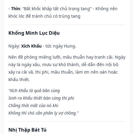
-
Thìn
: “Bất khốc khấp tất chủ trọng tang” - Không nên
khóc lóc để tránh chủ có trùng tang
Khổng Minh Lục Diệu
Ngày:
Xích Khẩu
- tức ngày Hung.
Nên đề phòng miệng lưỡi, mâu thuẫn hay tranh cãi. Ngày
này là ngày xấu, mưu sự khó thành, dễ dẫn đến nội bộ
xảy ra cãi vã, thị phi, mâu thuẫn, làm ơn nên oán hoặc
khẩu thiệt.
“Xích Khẩu là quả bần cùng
Sinh ra khẩu thiệt bàn cùng thị phi
Chẳng thời mất của nó khi
Không thì chó cắn phân ly vợ chồng.”
Nhị Thập Bát Tú