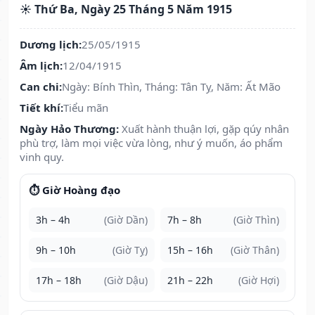
☀️ Thứ Ba, Ngày 25 Tháng 5 Năm 1915
Dương lịch:
25/05/1915
Âm lịch:
12/04/1915
Can chi:
Ngày: Bính Thìn, Tháng: Tân Tỵ, Năm: Ất Mão
Tiết khí:
Tiểu mãn
Ngày Hảo Thương:
Xuất hành thuận lợi, gặp qúy nhân
phù trợ, làm mọi việc vừa lòng, như ý muốn, áo phẩm
vinh quy.
⏱️ Giờ Hoàng đạo
3h – 4h
(Giờ Dần)
7h – 8h
(Giờ Thìn)
9h – 10h
(Giờ Tỵ)
15h – 16h
(Giờ Thân)
17h – 18h
(Giờ Dậu)
21h – 22h
(Giờ Hợi)