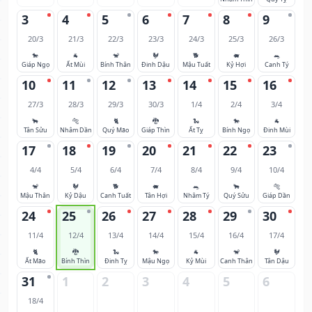
3
4
5
6
7
8
9
20/3
21/3
22/3
23/3
24/3
25/3
26/3
🐎
🐐
🐒
🐓
🐕
🐖
🐀
Giáp Ngọ
Ất Mùi
Bính Thân
Đinh Dậu
Mậu Tuất
Kỷ Hợi
Canh Tý
10
11
12
13
14
15
16
27/3
28/3
29/3
30/3
1/4
2/4
3/4
🐂
🐅
🐈
🐉
🐍
🐎
🐐
Tân Sửu
Nhâm Dần
Quý Mão
Giáp Thìn
Ất Tỵ
Bính Ngọ
Đinh Mùi
17
18
19
20
21
22
23
4/4
5/4
6/4
7/4
8/4
9/4
10/4
🐒
🐓
🐕
🐖
🐀
🐂
🐅
Mậu Thân
Kỷ Dậu
Canh Tuất
Tân Hợi
Nhâm Tý
Quý Sửu
Giáp Dần
24
25
26
27
28
29
30
11/4
12/4
13/4
14/4
15/4
16/4
17/4
🐈
🐉
🐍
🐎
🐐
🐒
🐓
Ất Mão
Bính Thìn
Đinh Tỵ
Mậu Ngọ
Kỷ Mùi
Canh Thân
Tân Dậu
31
1
2
3
4
5
6
18/4