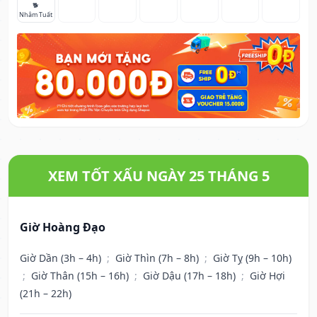
🐕
Nhâm Tuất
XEM TỐT XẤU NGÀY 25 THÁNG 5
Giờ Hoàng Đạo
Giờ Dần (3h – 4h)
;
Giờ Thìn (7h – 8h)
;
Giờ Tỵ (9h – 10h)
;
Giờ Thân (15h – 16h)
;
Giờ Dậu (17h – 18h)
;
Giờ Hợi
(21h – 22h)