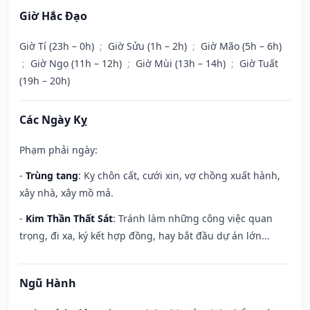
Giờ Hắc Đạo
Giờ Tí (23h – 0h)
;
Giờ Sửu (1h – 2h)
;
Giờ Mão (5h – 6h)
;
Giờ Ngọ (11h – 12h)
;
Giờ Mùi (13h – 14h)
;
Giờ Tuất
(19h – 20h)
Các Ngày Kỵ
Phạm phải ngày:
-
Trùng tang
: Kỵ chôn cất, cưới xin, vợ chồng xuất hành,
xây nhà, xây mồ mả.
-
Kim Thần Thất Sát
: Tránh làm những công việc quan
trọng, đi xa, ký kết hợp đồng, hay bắt đầu dự án lớn...
Ngũ Hành