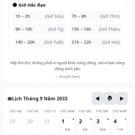
🌑 Giờ Hắc đạo
1h – 2h
(Giờ Sửu)
7h – 8h
(Giờ Thìn)
9h – 10h
(Giờ Tỵ)
15h – 16h
(Giờ Thân)
19h – 20h
(Giờ Tuất)
21h – 22h
(Giờ Hợi)
Hãy tha thứ, không phải vì người khác xứng đáng, mà vì bạn xứng
đáng bình yên.
— Khuyết Danh
Lịch Tháng 9 Năm 2033
THỨ HAI
THỨ BA
THỨ TƯ
THỨ NĂM
THỨ SÁU
THỨ BẢY
CHỦ NHẬT
29
30
31
1
2
3
4
8/8
9/8
10/8
11/8