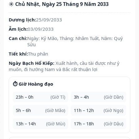
☀️ Chủ Nhật, Ngày 25 Tháng 9 Năm 2033
Dương lịch:
25/09/2033
Âm lịch:
03/09/2033
Can chi:
Ngày: Kỷ Mão, Tháng: Nhâm Tuất, Năm: Quý
Sửu
Tiết khí:
Thu phân
Ngày Bạch Hổ Kiếp:
Xuất hành, cầu tài được như ý
muốn, đi hướng Nam và Bắc rất thuận lợi
⏱️ Giờ Hoàng đạo
23h – 0h
(Giờ Tí)
3h – 4h
(Giờ Dần)
5h – 6h
(Giờ Mão)
11h – 12h
(Giờ Ngọ)
13h – 14h
(Giờ Mùi)
17h – 18h
(Giờ Dậu)