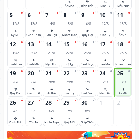
🐈
🐉
🐍
🐎
Ất Mão
Bính Thìn
Đinh Tỵ
Mậu Ngọ
5
6
7
8
9
10
11
12/8
13/8
14/8
15/8
16/8
17/8
18/8
🐐
🐒
🐓
🐕
🐖
🐀
🐂
Kỷ Mùi
Canh Thân
Tân Dậu
Nhâm Tuất
Quý Hợi
Giáp Tý
Ất Sửu
12
13
14
15
16
17
18
19/8
20/8
21/8
22/8
23/8
24/8
25/8
🐅
🐈
🐉
🐍
🐎
🐐
🐒
Bính Dần
Đinh Mão
Mậu Thìn
Kỷ Tỵ
Canh Ngọ
Tân Mùi
Nhâm Thân
19
20
21
22
23
24
25
26/8
27/8
28/8
29/8
1/9
2/9
3/9
🐓
🐕
🐖
🐀
🐂
🐅
🐈
Quý Dậu
Giáp Tuất
Ất Hợi
Bính Tý
Đinh Sửu
Mậu Dần
Kỷ Mão
26
27
28
29
30
1
2
4/9
5/9
6/9
7/9
8/9
🐉
🐍
🐎
🐐
🐒
Canh Thìn
Tân Tỵ
Nhâm Ngọ
Quý Mùi
Giáp Thân