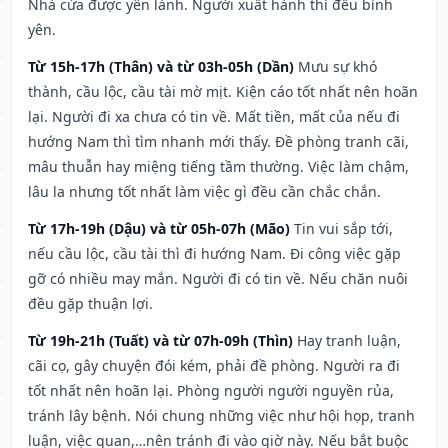
Nhà cửa được yên lành. Người xuất hành thì đều bình
yên.
Từ 15h-17h (Thân) và từ 03h-05h (Dần)
Mưu sự khó
thành, cầu lộc, cầu tài mờ mịt. Kiện cáo tốt nhất nên hoãn
lại. Người đi xa chưa có tin về. Mất tiền, mất của nếu đi
hướng Nam thì tìm nhanh mới thấy. Đề phòng tranh cãi,
mâu thuẫn hay miệng tiếng tầm thường. Việc làm chậm,
lâu la nhưng tốt nhất làm việc gì đều cần chắc chắn.
Từ 17h-19h (Dậu) và từ 05h-07h (Mão)
Tin vui sắp tới,
nếu cầu lộc, cầu tài thì đi hướng Nam. Đi công việc gặp
gỡ có nhiều may mắn. Người đi có tin về. Nếu chăn nuôi
đều gặp thuận lợi.
Từ 19h-21h (Tuất) và từ 07h-09h (Thìn)
Hay tranh luận,
cãi cọ, gây chuyện đói kém, phải đề phòng. Người ra đi
tốt nhất nên hoãn lại. Phòng người người nguyền rủa,
tránh lây bệnh. Nói chung những việc như hội họp, tranh
luận, việc quan,…nên tránh đi vào giờ này. Nếu bắt buộc