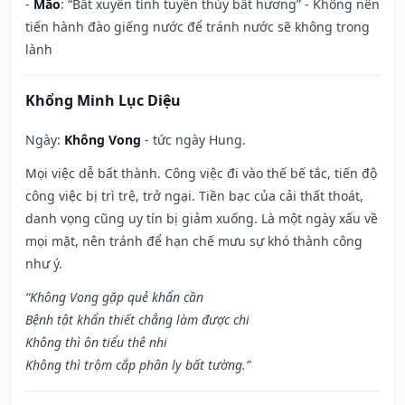
-
Mão
: “Bất xuyên tỉnh tuyền thủy bất hương” - Không nên
tiến hành đào giếng nước để tránh nước sẽ không trong
lành
Khổng Minh Lục Diệu
Ngày:
Không Vong
- tức ngày Hung.
Mọi việc dễ bất thành. Công việc đi vào thế bế tắc, tiến độ
công việc bị trì trệ, trở ngại. Tiền bạc của cải thất thoát,
danh vọng cũng uy tín bị giảm xuống. Là một ngày xấu về
mọi mặt, nên tránh để hạn chế mưu sự khó thành công
như ý.
“Không Vong gặp quẻ khẩn cần
Bệnh tật khẩn thiết chẳng làm được chi
Không thì ôn tiểu thê nhi
Không thì trộm cắp phân ly bất tường.”