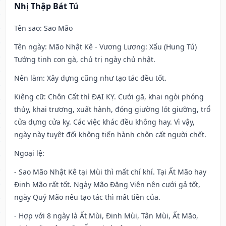
Nhị Thập Bát Tú
Tên sao
: Sao Mão
Tên ngày
: Mão Nhật Kê - Vương Lương: Xấu (Hung Tú)
Tướng tinh con gà, chủ trị ngày chủ nhật.
Nên làm
: Xây dựng cũng như tạo tác đều tốt.
Kiêng cữ
: Chôn Cất thì ĐẠI KỴ. Cưới gã, khai ngòi phóng
thủy, khai trương, xuất hành, đóng giường lót giường, trổ
cửa dựng cửa kỵ. Các việc khác đều không hay. Vì vậy,
ngày này tuyệt đối không tiến hành chôn cất người chết.
Ngoại lệ
:
- Sao Mão Nhật Kê tại Mùi thì mất chí khí. Tại Ất Mão hay
Đinh Mão rất tốt. Ngày Mão Đăng Viên nên cưới gả tốt,
ngày Quý Mão nếu tạo tác thì mất tiền của.
- Hợp với 8 ngày là Ất Mùi, Đinh Mùi, Tân Mùi, Ất Mão,