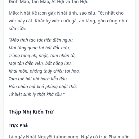
Đinh Mão, Tân Mão, Ất Hợi và Tân Hợi.
Mão: Nhật Kê (con gà): Nhật tinh, sao xấu. Tốt nhất cho
việc xây cất. Khắc kỵ việc cưới gả, an táng, gắn cũng như
sửa cửa.
“Mão tinh tạo tác tiến điền ngưu,
Mai táng quan tai bất đắc hưu,
Trùng tang nhị nhật, tam nhân tử,
Mại tận điền viên, bất năng lưu.
Khai môn, phóng thủy chiêu tai họa,
Tam tuế hài nhi bạch liễu đầu,
Hôn nhân bất khả phùng nhật thử,
Tử biệt sinh ly thật khả sầu.”
Thập Nhị Kiến Trừ
Trực Phá
Là ngày Nhật Nguyệt tương xung. Ngày có trực Phá muôn