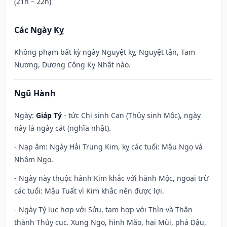
(21h – 22h)
Các Ngày Kỵ
Không phạm bất kỳ ngày Nguyệt kỵ, Nguyệt tận, Tam
Nương, Dương Công Kỵ Nhật nào.
Ngũ Hành
Ngày:
Giáp Tý
- tức Chi sinh Can (Thủy sinh Mộc), ngày
này là ngày cát (nghĩa nhật).
- Nạp âm: Ngày Hải Trung Kim, kỵ các tuổi: Mậu Ngọ và
Nhâm Ngọ.
- Ngày này thuộc hành Kim khắc với hành Mộc, ngoại trừ
các tuổi: Mậu Tuất vì Kim khắc nên được lợi.
- Ngày Tý lục hợp với Sửu, tam hợp với Thìn và Thân
thành Thủy cục. Xung Ngọ, hình Mão, hại Mùi, phá Dậu,