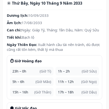
☀️ Thứ Bảy, Ngày 10 Tháng 9 Năm 2033
Dương lịch:
10/09/2033
Âm lịch:
17/08/2033
Can chi:
Ngày: Giáp Tý, Tháng: Tân Dậu, Năm: Quý Sửu
Tiết khí:
Bạch lộ
Ngày Thiên Đạo:
Xuất hành cầu tài nên tránh, dù được
cũng rất tốn kém, thất lý mà thua
⏱️ Giờ Hoàng đạo
23h – 0h
(Giờ Tí)
1h – 2h
(Giờ Sửu)
5h – 6h
(Giờ Mão)
11h – 12h
(Giờ Ngọ)
15h – 16h
(Giờ Thân)
17h – 18h
(Giờ Dậu)
🌑 Giờ Hắc đạo