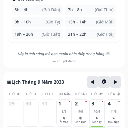
3h – 4h
(Giờ Dần)
7h – 8h
(Giờ Thìn)
9h – 10h
(Giờ Tỵ)
13h – 14h
(Giờ Mùi)
19h – 20h
(Giờ Tuất)
21h – 22h
(Giờ Hợi)
Hãy là ánh sáng mà bạn muốn nhìn thấy trong bóng tối.
— Khuyết danh
Lịch Tháng 9 Năm 2033
THỨ HAI
THỨ BA
THỨ TƯ
THỨ NĂM
THỨ SÁU
THỨ BẢY
CHỦ NHẬT
29
30
31
1
2
3
4
8/8
9/8
10/8
11/8
🐈
🐉
🐍
🐎
Ất Mão
Bính Thìn
Đinh Tỵ
Mậu Ngọ