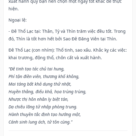
xuất hành quý bạn nên chọn một ngày tốt khác để thực
hiện.
Ngoại lệ
:
- Đê Thổ Lạc tại: Thân, Tý và Thìn trăm việc đều tốt. Trong
đó, Thìn là tốt hơn hết bởi Sao Đê Đăng Viên tại Thìn.
Đê Thổ Lạc (con nhím): Thổ tinh, sao xấu. Khắc kỵ các việc:
khai trương, động thổ, chôn cất và xuất hành.
“Đê tinh tạo tác chủ tai hung,
Phí tận điền viên, thương khố không,
Mai táng bất khả dụng thử nhật,
Huyền thằng, điếu khả, họa trùng trùng,
Nhược thị hôn nhân ly biệt tán,
Dạ chiêu lãng tử nhập phòng trung.
Hành thuyền tắc định tạo hướng một,
Cánh sinh lung ách, tử tôn cùng.”