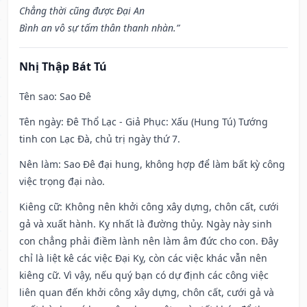
Chẳng thời cũng được Đại An
Bình an vô sự tấm thân thanh nhàn.”
Nhị Thập Bát Tú
Tên sao
: Sao Đê
Tên ngày
: Đê Thổ Lạc - Giả Phục: Xấu (Hung Tú) Tướng
tinh con Lạc Đà, chủ trị ngày thứ 7.
Nên làm
: Sao Đê đại hung, không hợp để làm bất kỳ công
việc trọng đại nào.
Kiêng cữ
: Không nên khởi công xây dựng, chôn cất, cưới
gả và xuất hành. Kỵ nhất là đường thủy. Ngày này sinh
con chẳng phải điềm lành nên làm âm đức cho con. Đây
chỉ là liệt kê các việc Đại Kỵ, còn các việc khác vẫn nên
kiêng cữ. Vì vậy, nếu quý bạn có dự định các công việc
liên quan đến khởi công xây dựng, chôn cất, cưới gả và