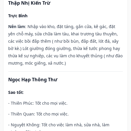
Thập Nhị Kiến Trừ
Trực Bình
Nên làm
: Nhập vào kho, đặt táng, gắn cửa, kê gác, đặt
yên chỗ máy, sửa chữa làm tàu, khai trương tàu thuyền,
các việc bồi đắp thêm ( như bồi bùn, đắp đất, lót đá, xây
bờ kè.) Lót giường đóng giường, thừa kế tước phong hay
thừa kế sự nghiệp, các vụ làm cho khuyết thủng ( như đào
mương, móc giếng, xả nước.)
Ngọc Hạp Thông Thư
Sao tốt
:
- Thiên Phúc: Tốt cho mọi việc.
- Thiên Quan: Tốt cho mọi việc.
- Nguyệt Không: Tốt cho việc làm nhà, sửa nhà, làm