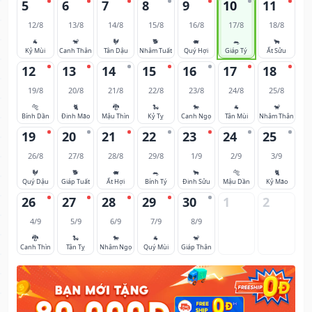
5
6
7
8
9
10
11
12/8
13/8
14/8
15/8
16/8
17/8
18/8
🐐
🐒
🐓
🐕
🐖
🐀
🐂
Kỷ Mùi
Canh Thân
Tân Dậu
Nhâm Tuất
Quý Hợi
Giáp Tý
Ất Sửu
12
13
14
15
16
17
18
19/8
20/8
21/8
22/8
23/8
24/8
25/8
🐅
🐈
🐉
🐍
🐎
🐐
🐒
Bính Dần
Đinh Mão
Mậu Thìn
Kỷ Tỵ
Canh Ngọ
Tân Mùi
Nhâm Thân
19
20
21
22
23
24
25
26/8
27/8
28/8
29/8
1/9
2/9
3/9
🐓
🐕
🐖
🐀
🐂
🐅
🐈
Quý Dậu
Giáp Tuất
Ất Hợi
Bính Tý
Đinh Sửu
Mậu Dần
Kỷ Mão
26
27
28
29
30
1
2
4/9
5/9
6/9
7/9
8/9
🐉
🐍
🐎
🐐
🐒
Canh Thìn
Tân Tỵ
Nhâm Ngọ
Quý Mùi
Giáp Thân