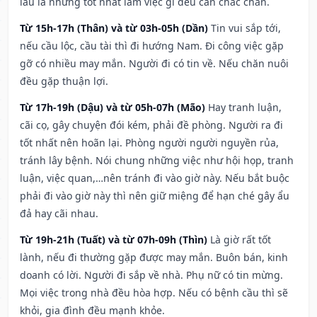
lâu la nhưng tốt nhất làm việc gì đều cần chắc chắn.
Từ 15h-17h (Thân) và từ 03h-05h (Dần)
Tin vui sắp tới,
nếu cầu lộc, cầu tài thì đi hướng Nam. Đi công việc gặp
gỡ có nhiều may mắn. Người đi có tin về. Nếu chăn nuôi
đều gặp thuận lợi.
Từ 17h-19h (Dậu) và từ 05h-07h (Mão)
Hay tranh luận,
cãi cọ, gây chuyện đói kém, phải đề phòng. Người ra đi
tốt nhất nên hoãn lại. Phòng người người nguyền rủa,
tránh lây bệnh. Nói chung những việc như hội họp, tranh
luận, việc quan,…nên tránh đi vào giờ này. Nếu bắt buộc
phải đi vào giờ này thì nên giữ miệng để hạn ché gây ẩu
đả hay cãi nhau.
Từ 19h-21h (Tuất) và từ 07h-09h (Thìn)
Là giờ rất tốt
lành, nếu đi thường gặp được may mắn. Buôn bán, kinh
doanh có lời. Người đi sắp về nhà. Phụ nữ có tin mừng.
Mọi việc trong nhà đều hòa hợp. Nếu có bệnh cầu thì sẽ
khỏi, gia đình đều mạnh khỏe.