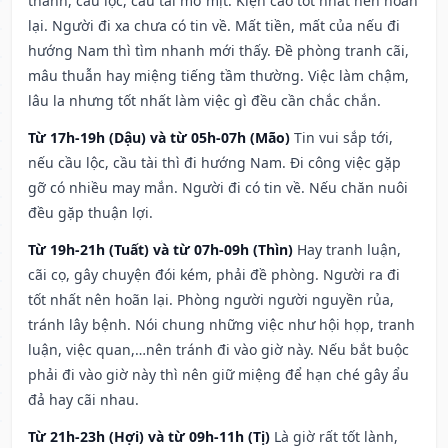
thành, cầu lộc, cầu tài mờ mịt. Kiện cáo tốt nhất nên hoãn
lại. Người đi xa chưa có tin về. Mất tiền, mất của nếu đi
hướng Nam thì tìm nhanh mới thấy. Đề phòng tranh cãi,
mâu thuẫn hay miệng tiếng tầm thường. Việc làm chậm,
lâu la nhưng tốt nhất làm việc gì đều cần chắc chắn.
Từ 17h-19h (Dậu) và từ 05h-07h (Mão)
Tin vui sắp tới,
nếu cầu lộc, cầu tài thì đi hướng Nam. Đi công việc gặp
gỡ có nhiều may mắn. Người đi có tin về. Nếu chăn nuôi
đều gặp thuận lợi.
Từ 19h-21h (Tuất) và từ 07h-09h (Thìn)
Hay tranh luận,
cãi cọ, gây chuyện đói kém, phải đề phòng. Người ra đi
tốt nhất nên hoãn lại. Phòng người người nguyền rủa,
tránh lây bệnh. Nói chung những việc như hội họp, tranh
luận, việc quan,…nên tránh đi vào giờ này. Nếu bắt buộc
phải đi vào giờ này thì nên giữ miệng để hạn ché gây ẩu
đả hay cãi nhau.
Từ 21h-23h (Hợi) và từ 09h-11h (Tị)
Là giờ rất tốt lành,