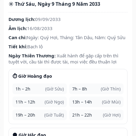
☀️ Thứ Sáu, Ngày 9 Tháng 9 Năm 2033
Dương lịch:
09/09/2033
Âm lịch:
16/08/2033
Can chi:
Ngày: Quý Hợi, Tháng: Tân Dậu, Năm: Quý Sửu
Tiết khí:
Bạch lộ
Ngày Thiên Thương:
Xuất hành để gặp cấp trên thì
tuyệt vời, cầu tài thì được tài, mọi việc đều thuận lợi
⏱️ Giờ Hoàng đạo
1h – 2h
(Giờ Sửu)
7h – 8h
(Giờ Thìn)
11h – 12h
(Giờ Ngọ)
13h – 14h
(Giờ Mùi)
19h – 20h
(Giờ Tuất)
21h – 22h
(Giờ Hợi)
🌑 Giờ Hắc đạo