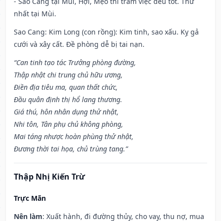
- Sao Cang tại Mùi, Hợi, Mẹo thì trăm việc đều tốt. Thứ
nhất tại Mùi.
Sao Cang: Kim Long (con rồng): Kim tinh, sao xấu. Kỵ gả
cưới và xây cất. Đề phòng dễ bị tai nạn.
“Can tinh tạo tác Trưởng phòng đường,
Thập nhật chi trung chủ hữu ương,
Điền địa tiêu ma, quan thất chức,
Đầu quân định thị hổ lang thương.
Giá thú, hôn nhân dụng thử nhật,
Nhi tôn, Tân phụ chủ không phòng,
Mai táng nhược hoàn phùng thử nhật,
Đương thời tai họa, chủ trùng tang.”
Thập Nhị Kiến Trừ
Trực Mãn
Nên làm
: Xuất hành, đi đường thủy, cho vay, thu nợ, mua