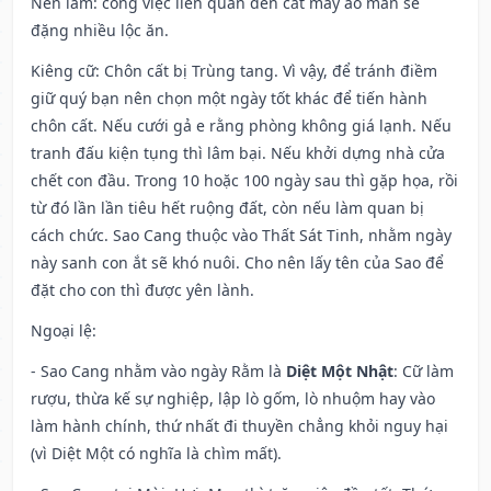
Nên làm
: công việc liên quan đến cắt may áo màn sẽ
đặng nhiều lộc ăn.
Kiêng cữ
: Chôn cất bị Trùng tang. Vì vậy, để tránh điềm
giữ quý bạn nên chọn một ngày tốt khác để tiến hành
chôn cất. Nếu cưới gả e rằng phòng không giá lạnh. Nếu
tranh đấu kiện tụng thì lâm bại. Nếu khởi dựng nhà cửa
chết con đầu. Trong 10 hoặc 100 ngày sau thì gặp họa, rồi
từ đó lần lần tiêu hết ruộng đất, còn nếu làm quan bị
cách chức. Sao Cang thuộc vào Thất Sát Tinh, nhằm ngày
này sanh con ắt sẽ khó nuôi. Cho nên lấy tên của Sao để
đặt cho con thì được yên lành.
Ngoại lệ
:
- Sao Cang nhằm vào ngày Rằm là
Diệt Một Nhật
: Cữ làm
rượu, thừa kế sự nghiệp, lập lò gốm, lò nhuộm hay vào
làm hành chính, thứ nhất đi thuyền chẳng khỏi nguy hại
(vì Diệt Một có nghĩa là chìm mất).