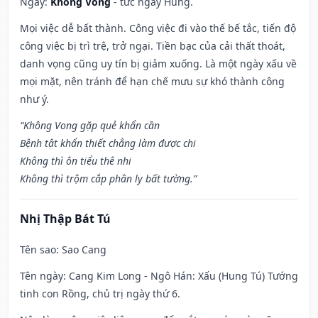
Ngày:
Không Vong
- tức ngày Hung.
Mọi việc dễ bất thành. Công việc đi vào thế bế tắc, tiến độ
công việc bị trì trệ, trở ngại. Tiền bạc của cải thất thoát,
danh vọng cũng uy tín bị giảm xuống. Là một ngày xấu về
mọi mặt, nên tránh để hạn chế mưu sự khó thành công
như ý.
“Không Vong gặp quẻ khẩn cần
Bệnh tật khẩn thiết chẳng làm được chi
Không thì ôn tiểu thê nhi
Không thì trộm cắp phân ly bất tường.”
Nhị Thập Bát Tú
Tên sao
: Sao Cang
Tên ngày
: Cang Kim Long - Ngô Hán: Xấu (Hung Tú) Tướng
tinh con Rồng, chủ trị ngày thứ 6.