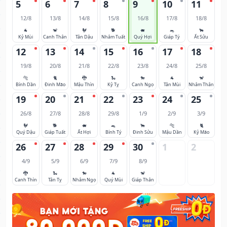
5
6
7
8
9
10
11
12/8
13/8
14/8
15/8
16/8
17/8
18/8
🐐
🐒
🐓
🐕
🐖
🐀
🐂
Kỷ Mùi
Canh Thân
Tân Dậu
Nhâm Tuất
Quý Hợi
Giáp Tý
Ất Sửu
12
13
14
15
16
17
18
19/8
20/8
21/8
22/8
23/8
24/8
25/8
🐅
🐈
🐉
🐍
🐎
🐐
🐒
Bính Dần
Đinh Mão
Mậu Thìn
Kỷ Tỵ
Canh Ngọ
Tân Mùi
Nhâm Thân
19
20
21
22
23
24
25
26/8
27/8
28/8
29/8
1/9
2/9
3/9
🐓
🐕
🐖
🐀
🐂
🐅
🐈
Quý Dậu
Giáp Tuất
Ất Hợi
Bính Tý
Đinh Sửu
Mậu Dần
Kỷ Mão
26
27
28
29
30
1
2
4/9
5/9
6/9
7/9
8/9
🐉
🐍
🐎
🐐
🐒
Canh Thìn
Tân Tỵ
Nhâm Ngọ
Quý Mùi
Giáp Thân