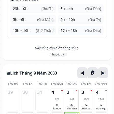
23h – 0h
(Giờ Tí)
3h – 4h
(Giờ Dần)
5h – 6h
(Giờ Mão)
9h – 10h
(Giờ Tỵ)
15h – 16h
(Giờ Thân)
17h – 18h
(Giờ Dậu)
Hãy sống cho điều đáng sống.
— Khuyết danh
Lịch Tháng 9 Năm 2033
THỨ HAI
THỨ BA
THỨ TƯ
THỨ NĂM
THỨ SÁU
THỨ BẢY
CHỦ NHẬT
29
30
31
1
2
3
4
8/8
9/8
10/8
11/8
🐈
🐉
🐍
🐎
Ất Mão
Bính Thìn
Đinh Tỵ
Mậu Ngọ