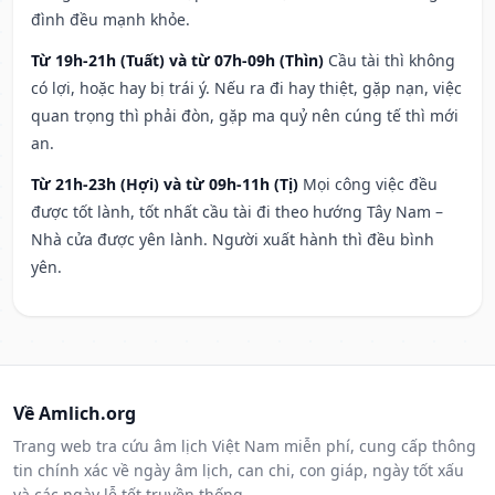
đình đều mạnh khỏe.
Từ 19h-21h (Tuất) và từ 07h-09h (Thìn)
Cầu tài thì không
có lợi, hoặc hay bị trái ý. Nếu ra đi hay thiệt, gặp nạn, việc
quan trọng thì phải đòn, gặp ma quỷ nên cúng tế thì mới
an.
Từ 21h-23h (Hợi) và từ 09h-11h (Tị)
Mọi công việc đều
được tốt lành, tốt nhất cầu tài đi theo hướng Tây Nam –
Nhà cửa được yên lành. Người xuất hành thì đều bình
yên.
Về Amlich.org
Trang web tra cứu âm lịch Việt Nam miễn phí, cung cấp thông
tin chính xác về ngày âm lịch, can chi, con giáp, ngày tốt xấu
và các ngày lễ tết truyền thống.