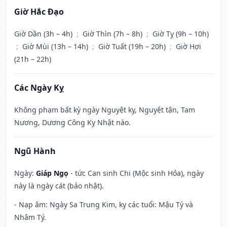
Giờ Hắc Đạo
Giờ Dần (3h – 4h)
;
Giờ Thìn (7h – 8h)
;
Giờ Tỵ (9h – 10h)
;
Giờ Mùi (13h – 14h)
;
Giờ Tuất (19h – 20h)
;
Giờ Hợi
(21h – 22h)
Các Ngày Kỵ
Không phạm bất kỳ ngày Nguyệt kỵ, Nguyệt tận, Tam
Nương, Dương Công Kỵ Nhật nào.
Ngũ Hành
Ngày:
Giáp Ngọ
- tức Can sinh Chi (Mộc sinh Hỏa), ngày
này là ngày cát (bảo nhật).
- Nạp âm: Ngày Sa Trung Kim, kỵ các tuổi: Mậu Tý và
Nhâm Tý.