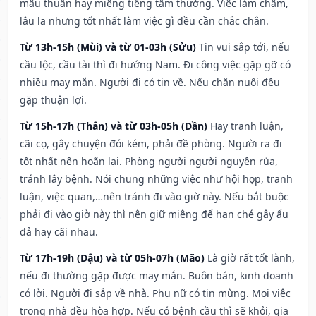
mâu thuẫn hay miệng tiếng tầm thường. Việc làm chậm,
lâu la nhưng tốt nhất làm việc gì đều cần chắc chắn.
Từ 13h-15h (Mùi) và từ 01-03h (Sửu)
Tin vui sắp tới, nếu
cầu lộc, cầu tài thì đi hướng Nam. Đi công việc gặp gỡ có
nhiều may mắn. Người đi có tin về. Nếu chăn nuôi đều
gặp thuận lợi.
Từ 15h-17h (Thân) và từ 03h-05h (Dần)
Hay tranh luận,
cãi cọ, gây chuyện đói kém, phải đề phòng. Người ra đi
tốt nhất nên hoãn lại. Phòng người người nguyền rủa,
tránh lây bệnh. Nói chung những việc như hội họp, tranh
luận, việc quan,…nên tránh đi vào giờ này. Nếu bắt buộc
phải đi vào giờ này thì nên giữ miệng để hạn ché gây ẩu
đả hay cãi nhau.
Từ 17h-19h (Dậu) và từ 05h-07h (Mão)
Là giờ rất tốt lành,
nếu đi thường gặp được may mắn. Buôn bán, kinh doanh
có lời. Người đi sắp về nhà. Phụ nữ có tin mừng. Mọi việc
trong nhà đều hòa hợp. Nếu có bệnh cầu thì sẽ khỏi, gia