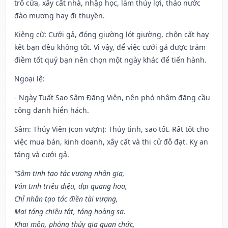
trổ cửa, xây cất nhà, nhập học, làm thủy lợi, tháo nước
đào mương hay đi thuyền.
Kiêng cữ
: Cưới gả, đóng giường lót giường, chôn cất hay
kết bạn đều không tốt. Vì vậy, để việc cưới gả được trăm
điềm tốt quý bạn nên chọn một ngày khác để tiến hành.
Ngoại lệ
:
- Ngày Tuất Sao Sâm Đăng Viên, nên phó nhậm đặng cầu
công danh hiển hách.
Sâm: Thủy Viên (con vượn): Thủy tinh, sao tốt. Rất tốt cho
việc mua bán, kinh doanh, xây cất và thi cử đỗ đạt. Kỵ an
táng và cưới gả.
“Sâm tinh tạo tác vượng nhân gia,
Văn tinh triều diệu, đại quang hoa,
Chỉ nhân tạo tác điền tài vượng,
Mai táng chiêu tật, táng hoàng sa.
Khai môn, phóng thủy gia quan chức,