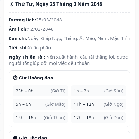
☀️ Thứ Tư, Ngày 25 Tháng 3 Năm 2048
Dương lịch:
25/03/2048
Âm lịch:
12/02/2048
Can chi:
Ngày: Giáp Ngọ, Tháng: Ất Mão, Năm: Mậu Thìn
Tiết khí:
Xuân phân
Ngày Thiên Tài:
Nên xuất hành, cầu tài thắng lợi, được
người tốt giúp đỡ, mọi việc đều thuận
⏱️ Giờ Hoàng đạo
23h – 0h
(Giờ Tí)
1h – 2h
(Giờ Sửu)
5h – 6h
(Giờ Mão)
11h – 12h
(Giờ Ngọ)
15h – 16h
(Giờ Thân)
17h – 18h
(Giờ Dậu)
🌑 Giờ Hắc đạo