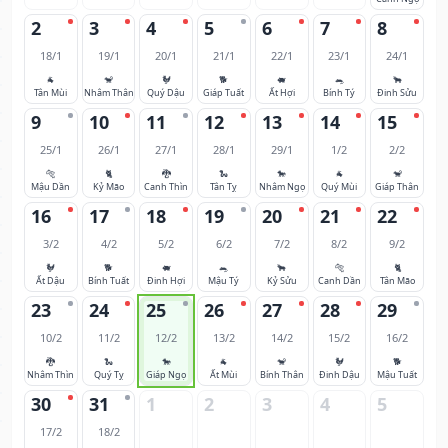
2
3
4
5
6
7
8
18/1
19/1
20/1
21/1
22/1
23/1
24/1
🐐
🐒
🐓
🐕
🐖
🐀
🐂
Tân Mùi
Nhâm Thân
Quý Dậu
Giáp Tuất
Ất Hợi
Bính Tý
Đinh Sửu
9
10
11
12
13
14
15
25/1
26/1
27/1
28/1
29/1
1/2
2/2
🐅
🐈
🐉
🐍
🐎
🐐
🐒
Mậu Dần
Kỷ Mão
Canh Thìn
Tân Tỵ
Nhâm Ngọ
Quý Mùi
Giáp Thân
16
17
18
19
20
21
22
3/2
4/2
5/2
6/2
7/2
8/2
9/2
🐓
🐕
🐖
🐀
🐂
🐅
🐈
Ất Dậu
Bính Tuất
Đinh Hợi
Mậu Tý
Kỷ Sửu
Canh Dần
Tân Mão
23
24
25
26
27
28
29
10/2
11/2
12/2
13/2
14/2
15/2
16/2
🐉
🐍
🐎
🐐
🐒
🐓
🐕
Nhâm Thìn
Quý Tỵ
Giáp Ngọ
Ất Mùi
Bính Thân
Đinh Dậu
Mậu Tuất
30
31
1
2
3
4
5
17/2
18/2