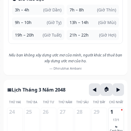
3h – 4h
(Giờ Dần)
7h – 8h
(Giờ Thìn)
9h – 10h
(Giờ Tỵ)
13h – 14h
(Giờ Mùi)
19h – 20h
(Giờ Tuất)
21h – 22h
(Giờ Hợi)
Nếu bạn không xây dựng ước mơ của mình, người khác sẽ thuê bạn
xây dựng ước mơ của họ.
— Dhirubhai Ambani
Lịch Tháng 3 Năm 2048
THỨ HAI
THỨ BA
THỨ TƯ
THỨ NĂM
THỨ SÁU
THỨ BẢY
CHỦ NHẬT
24
25
26
27
28
29
1
17/1
🐎
Canh Ngọ