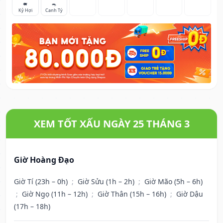
🐖
🐀
Kỷ Hợi
Canh Tý
XEM TỐT XẤU NGÀY 25 THÁNG 3
Giờ Hoàng Đạo
Giờ Tí (23h – 0h)
;
Giờ Sửu (1h – 2h)
;
Giờ Mão (5h – 6h)
;
Giờ Ngọ (11h – 12h)
;
Giờ Thân (15h – 16h)
;
Giờ Dậu
(17h – 18h)