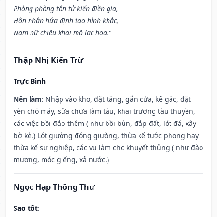
Phòng phòng tôn tử kiến điền gia,
Hôn nhân hứa định tao hình khắc,
Nam nữ chiêu khai mộ lạc hoa.”
Thập Nhị Kiến Trừ
Trực Bình
Nên làm
: Nhập vào kho, đặt táng, gắn cửa, kê gác, đặt
yên chỗ máy, sửa chữa làm tàu, khai trương tàu thuyền,
các việc bồi đắp thêm ( như bồi bùn, đắp đất, lót đá, xây
bờ kè.) Lót giường đóng giường, thừa kế tước phong hay
thừa kế sự nghiệp, các vụ làm cho khuyết thủng ( như đào
mương, móc giếng, xả nước.)
Ngọc Hạp Thông Thư
Sao tốt
: