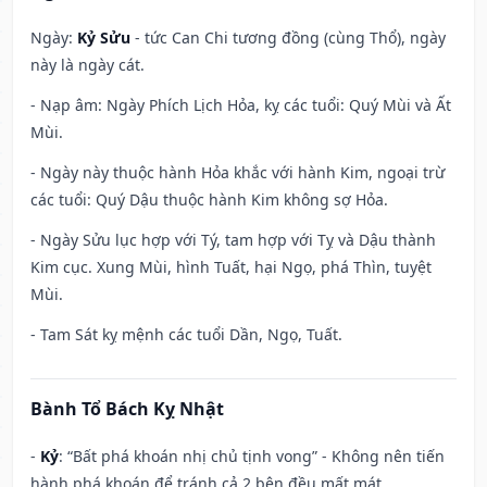
Ngày:
Kỷ Sửu
- tức Can Chi tương đồng (cùng Thổ), ngày
này là ngày cát.
- Nạp âm: Ngày Phích Lịch Hỏa, kỵ các tuổi: Quý Mùi và Ất
Mùi.
- Ngày này thuộc hành Hỏa khắc với hành Kim, ngoại trừ
các tuổi: Quý Dậu thuộc hành Kim không sợ Hỏa.
- Ngày Sửu lục hợp với Tý, tam hợp với Tỵ và Dậu thành
Kim cục. Xung Mùi, hình Tuất, hại Ngọ, phá Thìn, tuyệt
Mùi.
- Tam Sát kỵ mệnh các tuổi Dần, Ngọ, Tuất.
Bành Tổ Bách Kỵ Nhật
-
Kỷ
: “Bất phá khoán nhị chủ tịnh vong” - Không nên tiến
hành phá khoán để tránh cả 2 bên đều mất mát