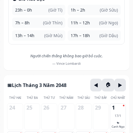
23h – 0h
(Giờ Tí)
1h – 2h
(Giờ Sửu)
7h – 8h
(Giờ Thìn)
11h – 12h
(Giờ Ngọ)
13h – 14h
(Giờ Mùi)
17h – 18h
(Giờ Dậu)
Người chiến thắng không bao giờ bỏ cuộc.
— Vince Lombardi
Lịch Tháng 3 Năm 2048
THỨ HAI
THỨ BA
THỨ TƯ
THỨ NĂM
THỨ SÁU
THỨ BẢY
CHỦ NHẬT
24
25
26
27
28
29
1
17/1
🐎
Canh Ngọ