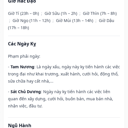
Giờ Hắc Đạo
Giờ Tí (23h – 0h)
;
Giờ Sửu (1h – 2h)
;
Giờ Thìn (7h – 8h)
;
Giờ Ngọ (11h – 12h)
;
Giờ Mùi (13h – 14h)
;
Giờ Dậu
(17h – 18h)
Các Ngày Kỵ
Phạm phải ngày:
-
Tam Nương
: Là ngày xấu, ngày này kỵ tiến hành các việc
trọng đại như khai trương, xuất hành, cưới hỏi, động thổ,
sửa chữa hay cất nhà,...
-
Sát Chủ Dương
: Ngày này kỵ tiến hành các việc liên
quan đến xây dựng, cưới hỏi, buôn bán, mua bán nhà,
nhận việc, đầu tư.
Ngũ Hành