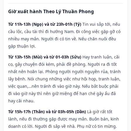
Giờ xuất hành Theo Lý Thuần Phong
Từ 11h-13h (Ngọ) và từ 23h-01h (Tý)
Tin vui sắp tới, nếu
cầu lộc, cầu tài thì đi hướng Nam. Đi công việc gặp gỡ có
nhiều may mắn. Người đi có tin về. Nếu chăn nuôi đều
gặp thuận lợi.
Từ 13h-15h (Mùi) và từ 01-03h (Sửu)
Hay tranh luận, cãi
cọ, gây chuyện đói kém, phải đề phòng. Người ra đi tốt
nhất nên hoãn lại. Phòng người người nguyền rủa, tránh
lây bệnh. Nói chung những việc như hội họp, tranh luận,
việc quan,…nên tránh đi vào giờ này. Nếu bắt buộc phải
đi vào giờ này thì nên giữ miệng để hạn ché gây ẩu đả
hay cãi nhau.
Từ 15h-17h (Thân) và từ 03h-05h (Dần)
Là giờ rất tốt
lành, nếu đi thường gặp được may mắn. Buôn bán, kinh
doanh có lời. Người đi sắp về nhà. Phụ nữ có tin mừng.