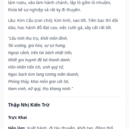
làm rượu, vào làm hành chánh, lập lò gốm lò nhuộm,
thừa kế sự nghiệp và rất kỵ đi thuyền.
Lâu: Kim Cẩu (con chó): Kim tinh, sao tốt. Tiền bạc thì dồi
dào, học hành đỗ đạt cao, việc cưới gả, xây cất rất tốt.
“Lâu tinh thụ trụ, khởi môn đình,
Tài vượng, gia hòa, sự sự hưng,
Ngoại cảnh, tiền tài bách nhật tiến,
Nhất gia huynh đệ bá thanh danh.
Hôn nhân tiến ích, sinh quý tử,
Ngọc bạch kim lang tương mãn doanh,
Phóng thủy, khai môn giai cát lợi,
Nam vinh, nữ quý, thọ khang ninh.”
Thập Nhị Kiến Trừ
Trực Khai
Nên làm
: Xuất hành, đi tàu thuyền, khởi tạo, động thổ,