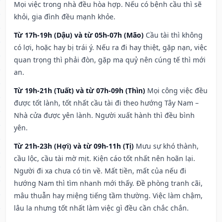
Mọi việc trong nhà đều hòa hợp. Nếu có bệnh cầu thì sẽ
khỏi, gia đình đều mạnh khỏe.
Từ 17h-19h (Dậu) và từ 05h-07h (Mão)
Cầu tài thì không
có lợi, hoặc hay bị trái ý. Nếu ra đi hay thiệt, gặp nạn, việc
quan trọng thì phải đòn, gặp ma quỷ nên cúng tế thì mới
an.
Từ 19h-21h (Tuất) và từ 07h-09h (Thìn)
Mọi công việc đều
được tốt lành, tốt nhất cầu tài đi theo hướng Tây Nam –
Nhà cửa được yên lành. Người xuất hành thì đều bình
yên.
Từ 21h-23h (Hợi) và từ 09h-11h (Tị)
Mưu sự khó thành,
cầu lộc, cầu tài mờ mịt. Kiện cáo tốt nhất nên hoãn lại.
Người đi xa chưa có tin về. Mất tiền, mất của nếu đi
hướng Nam thì tìm nhanh mới thấy. Đề phòng tranh cãi,
mâu thuẫn hay miệng tiếng tầm thường. Việc làm chậm,
lâu la nhưng tốt nhất làm việc gì đều cần chắc chắn.