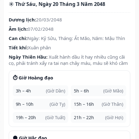
☀️ Thứ Sáu, Ngày 20 Tháng 3 Năm 2048
Dương lịch:
20/03/2048
Âm lịch:
07/02/2048
Can chi:
Ngày: Kỷ Sửu, Tháng: Ất Mão, Năm: Mậu Thìn
Tiết khí:
Xuân phân
Ngày Thiên Hầu:
Xuất hành dầu ít hay nhiều cũng cãi
cọ, phải tránh xẩy ra tai nạn chảy máu, máu sẽ khó cầm
⏱️ Giờ Hoàng đạo
3h – 4h
(Giờ Dần)
5h – 6h
(Giờ Mão)
9h – 10h
(Giờ Tỵ)
15h – 16h
(Giờ Thân)
19h – 20h
(Giờ Tuất)
21h – 22h
(Giờ Hợi)
🌑 Giờ Hắc đạo