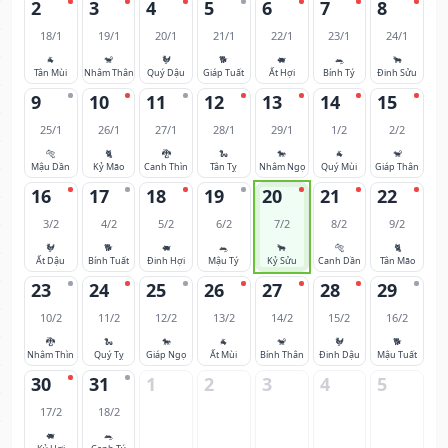
2
3
4
5
6
7
8
18/1
19/1
20/1
21/1
22/1
23/1
24/1
🐐
🐒
🐓
🐕
🐖
🐀
🐂
Tân Mùi
Nhâm Thân
Quý Dậu
Giáp Tuất
Ất Hợi
Bính Tý
Đinh Sửu
9
10
11
12
13
14
15
25/1
26/1
27/1
28/1
29/1
1/2
2/2
🐅
🐈
🐉
🐍
🐎
🐐
🐒
Mậu Dần
Kỷ Mão
Canh Thìn
Tân Tỵ
Nhâm Ngọ
Quý Mùi
Giáp Thân
16
17
18
19
20
21
22
3/2
4/2
5/2
6/2
7/2
8/2
9/2
🐓
🐕
🐖
🐀
🐂
🐅
🐈
Ất Dậu
Bính Tuất
Đinh Hợi
Mậu Tý
Kỷ Sửu
Canh Dần
Tân Mão
23
24
25
26
27
28
29
10/2
11/2
12/2
13/2
14/2
15/2
16/2
🐉
🐍
🐎
🐐
🐒
🐓
🐕
Nhâm Thìn
Quý Tỵ
Giáp Ngọ
Ất Mùi
Bính Thân
Đinh Dậu
Mậu Tuất
30
31
1
2
3
4
5
17/2
18/2
🐖
🐀