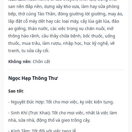
san nền đắp nền, dựng xây kho vựa, làm hay sửa phòng
bếp, thờ cúng Táo Thần, đóng giường lót giường, may áo,
lắp đặt cỗ máy dệt hay các loại máy, cấy lúa gặt lúa, đào
ao giếng, tháo nước, các việc trong vụ chăn nuôi, mở
thông hào rãnh, cầu thầy chữa bệnh, bốc thuốc, uống
thuốc, mua trâu, làm rượu, nhập học, học kỹ nghệ, vẽ
tranh, tu sửa cây cối.
Không nên
: Chôn cất
Ngọc Hạp Thông Thư
Sao tốt
:
- Nguyệt Đức Hợp: Tốt cho mọi việc, kỵ việc kiện tụng.
- Sinh Khí (Trực Khai): Tốt cho mọi việc, nhất là việc làm
nhà, sửa nhà, động thổ và gieo trồng cây.
- Kính Tâm: Tốt đối với việc tang lễ.