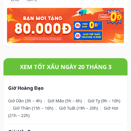
Kỷ Hợi
Canh Tý
XEM TỐT XẤU NGÀY 20 THÁNG 3
Giờ Hoàng Đạo
Giờ Dần (3h – 4h)
;
Giờ Mão (5h – 6h)
;
Giờ Tỵ (9h – 10h)
;
Giờ Thân (15h – 16h)
;
Giờ Tuất (19h – 20h)
;
Giờ Hợi
(21h – 22h)