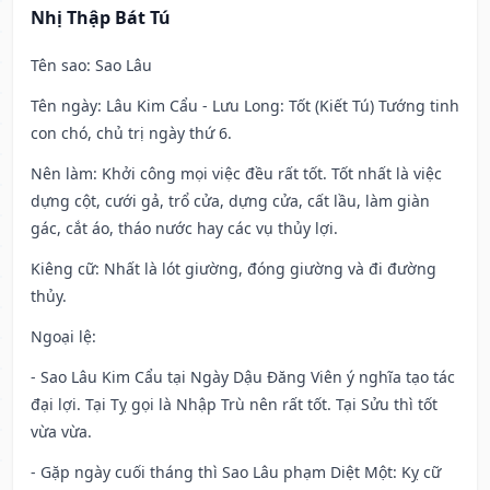
Nhị Thập Bát Tú
Tên sao
: Sao Lâu
Tên ngày
: Lâu Kim Cẩu - Lưu Long: Tốt (Kiết Tú) Tướng tinh
con chó, chủ trị ngày thứ 6.
Nên làm
: Khởi công mọi việc đều rất tốt. Tốt nhất là việc
dựng cột, cưới gả, trổ cửa, dựng cửa, cất lầu, làm giàn
gác, cắt áo, tháo nước hay các vụ thủy lợi.
Kiêng cữ
: Nhất là lót giường, đóng giường và đi đường
thủy.
Ngoại lệ
:
- Sao Lâu Kim Cẩu tại Ngày Dậu Đăng Viên ý nghĩa tạo tác
đại lợi. Tại Tỵ gọi là Nhập Trù nên rất tốt. Tại Sửu thì tốt
vừa vừa.
- Gặp ngày cuối tháng thì Sao Lâu phạm Diệt Một: Kỵ cữ