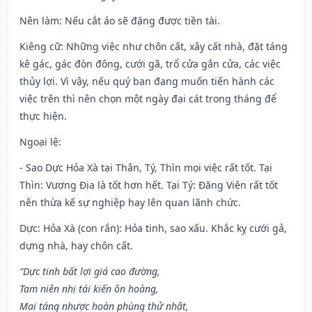
Nên làm
: Nếu cắt áo sẽ đặng được tiền tài.
Kiêng cữ
: Những việc như chôn cất, xây cất nhà, đặt táng
kê gác, gác đòn đông, cưới gã, trổ cửa gắn cửa, các việc
thủy lợi. Vì vậy, nếu quý bạn đang muốn tiến hành các
việc trên thì nên chọn một ngày đại cát trong tháng để
thực hiện.
Ngoại lệ
:
- Sao Dực Hỏa Xà tại Thân, Tý, Thìn mọi việc rất tốt. Tại
Thìn: Vượng Địa là tốt hơn hết. Tại Tý: Đăng Viên rất tốt
nên thừa kế sự nghiệp hay lên quan lãnh chức.
Dực: Hỏa Xà (con rắn): Hỏa tinh, sao xấu. Khắc kỵ cưới gả,
dựng nhà, hay chôn cất.
“Dực tinh bất lợi giá cao đường,
Tam niên nhị tái kiến ôn hoàng,
Mai táng nhược hoàn phùng thử nhật,