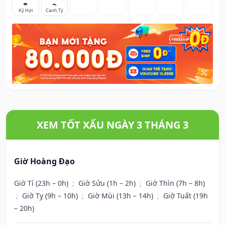
🐖
🐀
Kỷ Hợi
Canh Tý
XEM TỐT XẤU NGÀY 3 THÁNG 3
Giờ Hoàng Đạo
Giờ Tí (23h – 0h)
;
Giờ Sửu (1h – 2h)
;
Giờ Thìn (7h – 8h)
;
Giờ Tỵ (9h – 10h)
;
Giờ Mùi (13h – 14h)
;
Giờ Tuất (19h
– 20h)