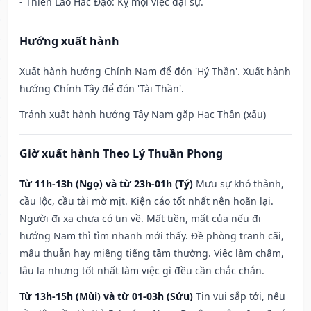
- Thiên Lao Hắc Đạo: Kỵ mọi việc đại sự.
Hướng xuất hành
Xuất hành hướng Chính Nam để đón 'Hỷ Thần'. Xuất hành
hướng Chính Tây để đón 'Tài Thần'.
Tránh xuất hành hướng Tây Nam gặp Hạc Thần (xấu)
Giờ xuất hành Theo Lý Thuần Phong
Từ 11h-13h (Ngọ) và từ 23h-01h (Tý)
Mưu sự khó thành,
cầu lộc, cầu tài mờ mịt. Kiện cáo tốt nhất nên hoãn lại.
Người đi xa chưa có tin về. Mất tiền, mất của nếu đi
hướng Nam thì tìm nhanh mới thấy. Đề phòng tranh cãi,
mâu thuẫn hay miệng tiếng tầm thường. Việc làm chậm,
lâu la nhưng tốt nhất làm việc gì đều cần chắc chắn.
Từ 13h-15h (Mùi) và từ 01-03h (Sửu)
Tin vui sắp tới, nếu