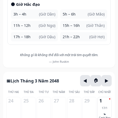
🌑 Giờ Hắc đạo
3h – 4h
(Giờ Dần)
5h – 6h
(Giờ Mão)
11h – 12h
(Giờ Ngọ)
15h – 16h
(Giờ Thân)
17h – 18h
(Giờ Dậu)
21h – 22h
(Giờ Hợi)
Không gì là không thể đối với một trái tim quyết tâm.
— John Ruskin
Lịch Tháng 3 Năm 2048
THỨ HAI
THỨ BA
THỨ TƯ
THỨ NĂM
THỨ SÁU
THỨ BẢY
CHỦ NHẬT
24
25
26
27
28
29
1
17/1
🐎
Canh Ngọ