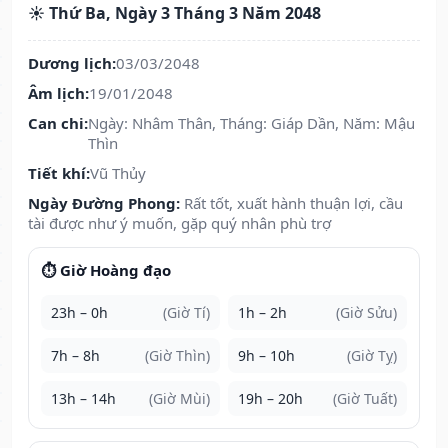
☀️ Thứ Ba, Ngày 3 Tháng 3 Năm 2048
Dương lịch:
03/03/2048
Âm lịch:
19/01/2048
Can chi:
Ngày: Nhâm Thân, Tháng: Giáp Dần, Năm: Mậu
Thìn
Tiết khí:
Vũ Thủy
Ngày Đường Phong:
Rất tốt, xuất hành thuận lợi, cầu
tài được như ý muốn, gặp quý nhân phù trợ
⏱️ Giờ Hoàng đạo
23h – 0h
(Giờ Tí)
1h – 2h
(Giờ Sửu)
7h – 8h
(Giờ Thìn)
9h – 10h
(Giờ Tỵ)
13h – 14h
(Giờ Mùi)
19h – 20h
(Giờ Tuất)