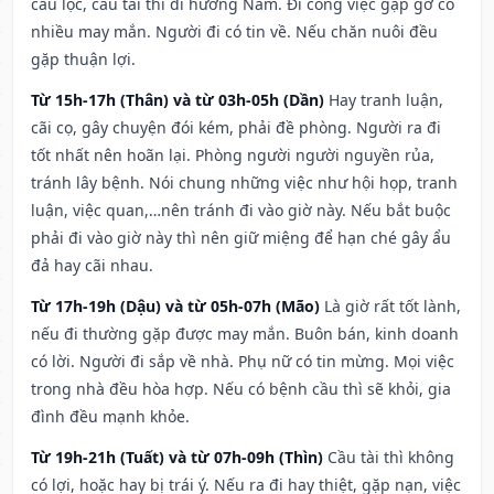
cầu lộc, cầu tài thì đi hướng Nam. Đi công việc gặp gỡ có
nhiều may mắn. Người đi có tin về. Nếu chăn nuôi đều
gặp thuận lợi.
Từ 15h-17h (Thân) và từ 03h-05h (Dần)
Hay tranh luận,
cãi cọ, gây chuyện đói kém, phải đề phòng. Người ra đi
tốt nhất nên hoãn lại. Phòng người người nguyền rủa,
tránh lây bệnh. Nói chung những việc như hội họp, tranh
luận, việc quan,…nên tránh đi vào giờ này. Nếu bắt buộc
phải đi vào giờ này thì nên giữ miệng để hạn ché gây ẩu
đả hay cãi nhau.
Từ 17h-19h (Dậu) và từ 05h-07h (Mão)
Là giờ rất tốt lành,
nếu đi thường gặp được may mắn. Buôn bán, kinh doanh
có lời. Người đi sắp về nhà. Phụ nữ có tin mừng. Mọi việc
trong nhà đều hòa hợp. Nếu có bệnh cầu thì sẽ khỏi, gia
đình đều mạnh khỏe.
Từ 19h-21h (Tuất) và từ 07h-09h (Thìn)
Cầu tài thì không
có lợi, hoặc hay bị trái ý. Nếu ra đi hay thiệt, gặp nạn, việc