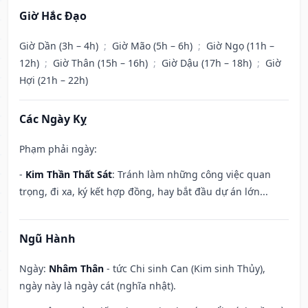
Giờ Hắc Đạo
Giờ Dần (3h – 4h)
;
Giờ Mão (5h – 6h)
;
Giờ Ngọ (11h –
12h)
;
Giờ Thân (15h – 16h)
;
Giờ Dậu (17h – 18h)
;
Giờ
Hợi (21h – 22h)
Các Ngày Kỵ
Phạm phải ngày:
-
Kim Thần Thất Sát
: Tránh làm những công việc quan
trọng, đi xa, ký kết hợp đồng, hay bắt đầu dự án lớn...
Ngũ Hành
Ngày:
Nhâm Thân
- tức Chi sinh Can (Kim sinh Thủy),
ngày này là ngày cát (nghĩa nhật).