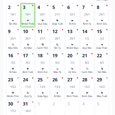
2
3
4
5
6
7
8
18/1
19/1
20/1
21/1
22/1
23/1
24/1
🐐
🐒
🐓
🐕
🐖
🐀
🐂
Tân Mùi
Nhâm Thân
Quý Dậu
Giáp Tuất
Ất Hợi
Bính Tý
Đinh Sửu
9
10
11
12
13
14
15
25/1
26/1
27/1
28/1
29/1
1/2
2/2
🐅
🐈
🐉
🐍
🐎
🐐
🐒
Mậu Dần
Kỷ Mão
Canh Thìn
Tân Tỵ
Nhâm Ngọ
Quý Mùi
Giáp Thân
16
17
18
19
20
21
22
3/2
4/2
5/2
6/2
7/2
8/2
9/2
🐓
🐕
🐖
🐀
🐂
🐅
🐈
Ất Dậu
Bính Tuất
Đinh Hợi
Mậu Tý
Kỷ Sửu
Canh Dần
Tân Mão
23
24
25
26
27
28
29
10/2
11/2
12/2
13/2
14/2
15/2
16/2
🐉
🐍
🐎
🐐
🐒
🐓
🐕
Nhâm Thìn
Quý Tỵ
Giáp Ngọ
Ất Mùi
Bính Thân
Đinh Dậu
Mậu Tuất
30
31
1
2
3
4
5
17/2
18/2