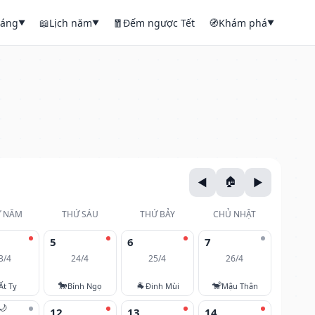
háng
📖
Lịch năm
🧧
Đếm ngược Tết
🧭
Khám phá
▼
▼
▼
 NĂM
THỨ SÁU
THỨ BẢY
CHỦ NHẬT
5
6
7
3/4
24/4
25/4
26/4
🐎
🐐
🐒
Ất Tỵ
Bính Ngọ
Đinh Mùi
Mậu Thân
🌙
12
13
14