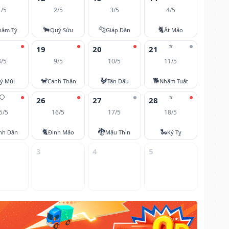
1/5
2/5
3/5
4/5
🐂
🐅
🐈
hâm Tý
Quý Sửu
Giáp Dần
Ất Mão
⭐
19
20
21
8/5
9/5
10/5
11/5
🐒
🐓
🐕
ỷ Mùi
Canh Thân
Tân Dậu
Nhâm Tuất
🌕
⭐
26
27
28
5/5
16/5
17/5
18/5
🐈
🐉
🐍
nh Dần
Đinh Mão
Mậu Thìn
Kỷ Tỵ
3
4
5