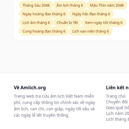
Tháng Sáu 2048
Âm lịch tháng 6
Mậu Thìn năm 2048
Ngày hoàng đạo tháng 6
Ngày hắc đạo tháng 6
Lịch âm tháng 6
Chuẩn bị Tết
Xem ngày tốt tháng 6
Cung hoàng đạo tháng 6
Lịch vạn niên tháng 6
Về Amlich.org
Liên kết 
Trang web tra cứu âm lịch Việt Nam miễn
Trang chủ
Chuyển đổi 
phí, cung cấp thông tin chính xác về ngày
Gieo quẻ hỏ
âm lịch, can chi, con giáp, ngày tốt xấu và
Lịch năm 2
các ngày lễ tết truyền thống.
Lịch tháng 