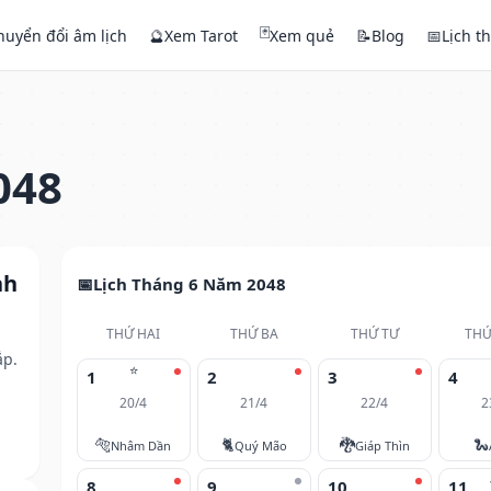
🃏
huyển đổi âm lịch
🔮
Xem Tarot
Xem quẻ
📝
Blog
📅
Lịch t
048
nh
Lịch Tháng 6 Năm 2048
THỨ HAI
THỨ BA
THỨ TƯ
THỨ
ắp.
⭐
1
2
3
4
20/4
21/4
22/4
2
🐅
🐈
🐉
🐍
Nhâm Dần
Quý Mão
Giáp Thìn
8
9
10
11