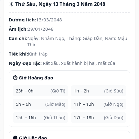
☀️ Thứ Sáu, Ngày 13 Tháng 3 Năm 2048
Dương lịch:
13/03/2048
Âm lịch:
29/01/2048
Can chi:
Ngày: Nhâm Ngọ, Tháng: Giáp Dần, Năm: Mậu
Thìn
Tiết khí:
Kinh trập
Ngày Đạo Tặc:
Rất xấu, xuất hành bị hại, mất của
⏱️ Giờ Hoàng đạo
23h – 0h
(Giờ Tí)
1h – 2h
(Giờ Sửu)
5h – 6h
(Giờ Mão)
11h – 12h
(Giờ Ngọ)
15h – 16h
(Giờ Thân)
17h – 18h
(Giờ Dậu)
🌑 Giờ Hắc đạo