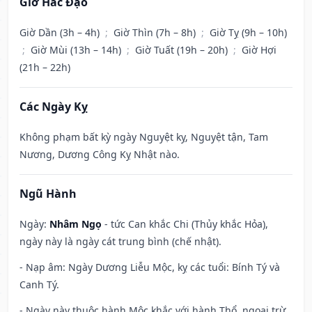
Giờ Hắc Đạo
Giờ Dần (3h – 4h)
;
Giờ Thìn (7h – 8h)
;
Giờ Tỵ (9h – 10h)
;
Giờ Mùi (13h – 14h)
;
Giờ Tuất (19h – 20h)
;
Giờ Hợi
(21h – 22h)
Các Ngày Kỵ
Không phạm bất kỳ ngày Nguyệt kỵ, Nguyệt tận, Tam
Nương, Dương Công Kỵ Nhật nào.
Ngũ Hành
Ngày:
Nhâm Ngọ
- tức Can khắc Chi (Thủy khắc Hỏa),
ngày này là ngày cát trung bình (chế nhật).
- Nạp âm: Ngày Dương Liễu Mộc, kỵ các tuổi: Bính Tý và
Canh Tý.
- Ngày này thuộc hành Mộc khắc với hành Thổ, ngoại trừ