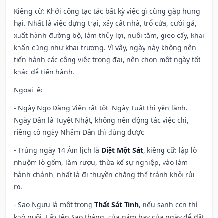
Kiêng cữ
: Khởi công tạo tác bất kỳ việc gì cũng gặp hung
hại. Nhất là việc dựng trại, xây cất nhà, trổ cửa, cưới gả,
xuất hành đường bộ, làm thủy lợi, nuôi tằm, gieo cấy, khai
khẩn cũng như khai trương. Vì vậy, ngày này không nên
tiến hành các công việc trọng đại, nên chọn một ngày tốt
khác để tiến hành.
Ngoại lệ
:
- Ngày Ngọ Đăng Viên rất tốt. Ngày Tuất thì yên lành.
Ngày Dần là Tuyệt Nhật, không nên động tác việc chi,
riêng có ngày Nhâm Dần thì dùng được.
- Trúng ngày 14 Âm lịch là
Diệt Một Sát
, kiêng cữ: lập lò
nhuộm lò gốm, làm rượu, thừa kế sự nghiệp, vào làm
hành chánh, nhất là đi thuyền chẳng thể tránh khỏi rủi
ro.
- Sao Ngưu là một trong
Thất Sát Tinh
, nếu sanh con thì
khó nuôi. Lấy tên Sao tháng, của năm hay của ngày để đặt