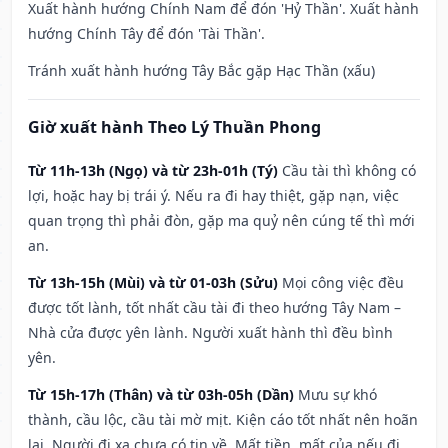
Xuất hành hướng Chính Nam để đón 'Hỷ Thần'. Xuất hành
hướng Chính Tây để đón 'Tài Thần'.
Tránh xuất hành hướng Tây Bắc gặp Hạc Thần (xấu)
Giờ xuất hành Theo Lý Thuần Phong
Từ 11h-13h (Ngọ) và từ 23h-01h (Tý)
Cầu tài thì không có
lợi, hoặc hay bị trái ý. Nếu ra đi hay thiệt, gặp nạn, việc
quan trọng thì phải đòn, gặp ma quỷ nên cúng tế thì mới
an.
Từ 13h-15h (Mùi) và từ 01-03h (Sửu)
Mọi công việc đều
được tốt lành, tốt nhất cầu tài đi theo hướng Tây Nam –
Nhà cửa được yên lành. Người xuất hành thì đều bình
yên.
Từ 15h-17h (Thân) và từ 03h-05h (Dần)
Mưu sự khó
thành, cầu lộc, cầu tài mờ mịt. Kiện cáo tốt nhất nên hoãn
lại. Người đi xa chưa có tin về. Mất tiền, mất của nếu đi