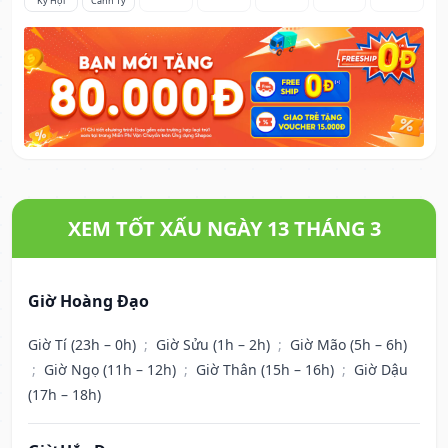
Kỷ Hợi
Canh Tý
XEM TỐT XẤU NGÀY 13 THÁNG 3
Giờ Hoàng Đạo
Giờ Tí (23h – 0h)
;
Giờ Sửu (1h – 2h)
;
Giờ Mão (5h – 6h)
;
Giờ Ngọ (11h – 12h)
;
Giờ Thân (15h – 16h)
;
Giờ Dậu
(17h – 18h)