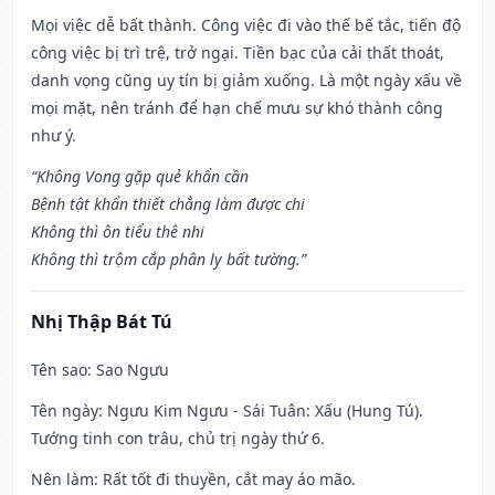
Mọi việc dễ bất thành. Công việc đi vào thế bế tắc, tiến độ
công việc bị trì trệ, trở ngại. Tiền bạc của cải thất thoát,
danh vọng cũng uy tín bị giảm xuống. Là một ngày xấu về
mọi mặt, nên tránh để hạn chế mưu sự khó thành công
như ý.
“Không Vong gặp quẻ khẩn cần
Bệnh tật khẩn thiết chẳng làm được chi
Không thì ôn tiểu thê nhi
Không thì trộm cắp phân ly bất tường.”
Nhị Thập Bát Tú
Tên sao
: Sao Ngưu
Tên ngày
: Ngưu Kim Ngưu - Sái Tuân: Xấu (Hung Tú).
Tướng tinh con trâu, chủ trị ngày thứ 6.
Nên làm
: Rất tốt đi thuyền, cắt may áo mão.