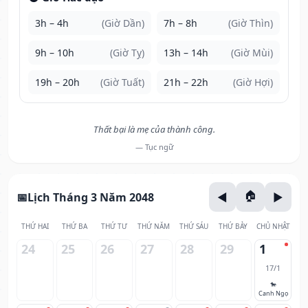
3h – 4h
(Giờ Dần)
7h – 8h
(Giờ Thìn)
9h – 10h
(Giờ Tỵ)
13h – 14h
(Giờ Mùi)
19h – 20h
(Giờ Tuất)
21h – 22h
(Giờ Hợi)
Thất bại là mẹ của thành công.
— Tục ngữ
Lịch Tháng 3 Năm 2048
THỨ HAI
THỨ BA
THỨ TƯ
THỨ NĂM
THỨ SÁU
THỨ BẢY
CHỦ NHẬT
24
25
26
27
28
29
1
17/1
🐎
Canh Ngọ