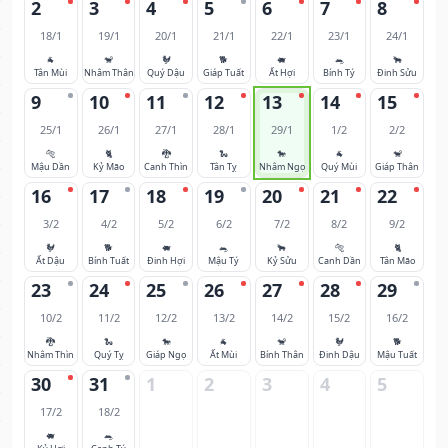
2
3
4
5
6
7
8
18/1
19/1
20/1
21/1
22/1
23/1
24/1
🐐
🐒
🐓
🐕
🐖
🐀
🐂
Tân Mùi
Nhâm Thân
Quý Dậu
Giáp Tuất
Ất Hợi
Bính Tý
Đinh Sửu
9
10
11
12
13
14
15
25/1
26/1
27/1
28/1
29/1
1/2
2/2
🐅
🐈
🐉
🐍
🐎
🐐
🐒
Mậu Dần
Kỷ Mão
Canh Thìn
Tân Tỵ
Nhâm Ngọ
Quý Mùi
Giáp Thân
16
17
18
19
20
21
22
3/2
4/2
5/2
6/2
7/2
8/2
9/2
🐓
🐕
🐖
🐀
🐂
🐅
🐈
Ất Dậu
Bính Tuất
Đinh Hợi
Mậu Tý
Kỷ Sửu
Canh Dần
Tân Mão
23
24
25
26
27
28
29
10/2
11/2
12/2
13/2
14/2
15/2
16/2
🐉
🐍
🐎
🐐
🐒
🐓
🐕
Nhâm Thìn
Quý Tỵ
Giáp Ngọ
Ất Mùi
Bính Thân
Đinh Dậu
Mậu Tuất
30
31
1
2
3
4
5
17/2
18/2
🐖
🐀