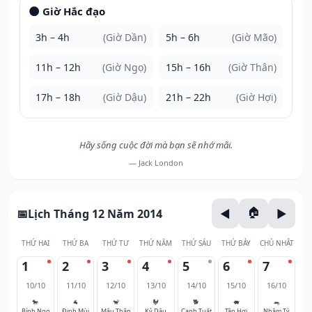
🌑 Giờ Hắc đạo
3h – 4h
(Giờ Dần)
5h – 6h
(Giờ Mão)
11h – 12h
(Giờ Ngọ)
15h – 16h
(Giờ Thân)
17h – 18h
(Giờ Dậu)
21h – 22h
(Giờ Hợi)
Hãy sống cuộc đời mà bạn sẽ nhớ mãi.
— Jack London
Lịch Tháng 12 Năm 2014
THỨ HAI
THỨ BA
THỨ TƯ
THỨ NĂM
THỨ SÁU
THỨ BẢY
CHỦ NHẬT
1
2
3
4
5
6
7
10/10
11/10
12/10
13/10
14/10
15/10
16/10
🐎
🐐
🐒
🐓
🐕
🐖
🐀
Bính Ngọ
Đinh Mùi
Mậu Thân
Kỷ Dậu
Canh Tuất
Tân Hợi
Nhâm Tý