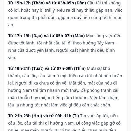
Từ 15h-17h (Thân) và từ 03h-05h (Dần)
Cầu tài thì không
có lợi, hoặc hay bị trái ý. Nếu ra đi hay thiệt, gặp nạn, việc
quan trọng thì phải đòn, gặp ma quỷ nên cúng tế thì mới
an.
Từ 17h-19h (Dậu) và từ 05h-07h (Mão)
Mọi công việc đều
được tốt lành, tốt nhất cầu tài đi theo hướng Tây Nam –
Nhà cửa được yên lành. Người xuất hành thì đều bình
yên.
Từ 19h-21h (Tuất) và từ 07h-09h (Thìn)
Mưu sự khó
thành, cầu lộc, cầu tài mờ mịt. Kiện cáo tốt nhất nên hoãn
lại. Người đi xa chưa có tin về. Mất tiền, mất của nếu đi
hướng Nam thì tìm nhanh mới thấy. Đề phòng tranh cãi,
mâu thuẫn hay miệng tiếng tầm thường. Việc làm chậm,
lâu la nhưng tốt nhất làm việc gì đều cần chắc chắn.
Từ 21h-23h (Hợi) và từ 09h-11h (Tị)
Tin vui sắp tới, nếu
cầu lộc, cầu tài thì đi hướng Nam. Đi công việc gặp gỡ có
nhiều may mắn. Người đi có tin về. Nếu chăn nuôi đều