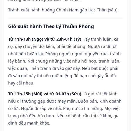
Tránh xuất hành hướng Chính Nam gặp Hạc Thần (xấu)
Giờ xuất hành Theo Lý Thuần Phong
Từ 11h-13h (Ngọ) và từ 23h-01h (Tý)
Hay tranh luận, cãi
cọ, gây chuyện đói kém, phải đề phòng. Người ra đi tốt
nhất nên hoãn lại. Phòng người người nguyền rủa, tránh
lây bệnh. Nói chung những việc như hội họp, tranh luận,
việc quan,…nên tránh đi vào giờ này. Nếu bắt buộc phải
đi vào giờ này thì nên giữ miệng để hạn ché gây ẩu đả
hay cãi nhau.
Từ 13h-15h (Mùi) và từ 01-03h (Sửu)
Là giờ rất tốt lành,
nếu đi thường gặp được may mắn. Buôn bán, kinh doanh
có lời. Người đi sắp về nhà. Phụ nữ có tin mừng. Mọi việc
trong nhà đều hòa hợp. Nếu có bệnh cầu thì sẽ khỏi, gia
đình đều mạnh khỏe.