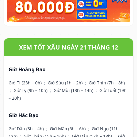
XEM TỐT XẤU NGÀY 21 THÁNG 12
Giờ Hoàng Đạo
Giờ Tí (23h – 0h)
;
Giờ Sửu (1h – 2h)
;
Giờ Thìn (7h – 8h)
;
Giờ Tỵ (9h – 10h)
;
Giờ Mùi (13h – 14h)
;
Giờ Tuất (19h
– 20h)
Giờ Hắc Đạo
Giờ Dần (3h – 4h)
;
Giờ Mão (5h – 6h)
;
Giờ Ngọ (11h –
12h)
;
Giờ Thân (15h – 16h)
;
Giờ Dậu (17h – 18h)
;
Giờ