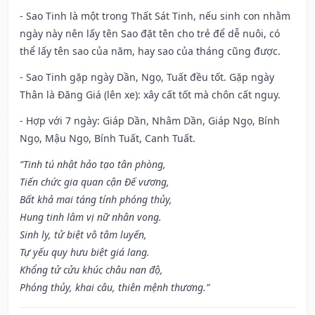
- Sao Tinh là một trong Thất Sát Tinh, nếu sinh con nhằm
ngày này nên lấy tên Sao đặt tên cho trẻ để dễ nuôi, có
thể lấy tên sao của năm, hay sao của tháng cũng được.
- Sao Tinh gặp ngày Dần, Ngọ, Tuất đều tốt. Gặp ngày
Thân là Đăng Giá (lên xe): xây cất tốt mà chôn cất nguy.
- Hợp với 7 ngày: Giáp Dần, Nhâm Dần, Giáp Ngọ, Bính
Ngọ, Mậu Ngọ, Bính Tuất, Canh Tuất.
“Tinh tú nhật hảo tạo tân phòng,
Tiến chức gia quan cận Đế vương,
Bất khả mai táng tính phóng thủy,
Hung tinh lâm vị nữ nhân vong.
Sinh ly, tử biệt vô tâm luyến,
Tự yếu quy hưu biệt giá lang.
Khổng tử cửu khúc châu nan độ,
Phóng thủy, khai câu, thiên mệnh thương.”