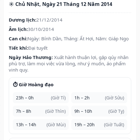
☀️ Chủ Nhật, Ngày 21 Tháng 12 Năm 2014
Dương lịch:
21/12/2014
Âm lịch:
30/10/2014
Can chi:
Ngày: Bính Dần, Tháng: Ất Hợi, Năm: Giáp Ngọ
Tiết khí:
Đại tuyết
Ngày Hảo Thương:
Xuất hành thuận lợi, gặp qúy nhân
phù trợ, làm mọi việc vừa lòng, như ý muốn, áo phẩm
vinh quy.
⏱️ Giờ Hoàng đạo
23h – 0h
(Giờ Tí)
1h – 2h
(Giờ Sửu)
7h – 8h
(Giờ Thìn)
9h – 10h
(Giờ Tỵ)
13h – 14h
(Giờ Mùi)
19h – 20h
(Giờ Tuất)