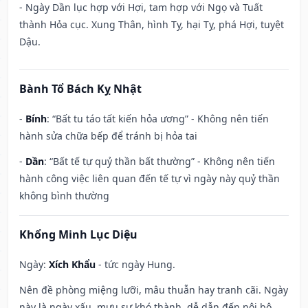
- Ngày Dần lục hợp với Hợi, tam hợp với Ngọ và Tuất
thành Hỏa cục. Xung Thân, hình Tỵ, hại Tỵ, phá Hợi, tuyệt
Dậu.
Bành Tổ Bách Kỵ Nhật
-
Bính
: “Bất tu táo tất kiến hỏa ương” - Không nên tiến
hành sửa chữa bếp để tránh bị hỏa tai
-
Dần
: “Bất tế tự quỷ thần bất thường” - Không nên tiến
hành công việc liên quan đến tế tự vì ngày này quỷ thần
không bình thường
Khổng Minh Lục Diệu
Ngày:
Xích Khẩu
- tức ngày Hung.
Nên đề phòng miệng lưỡi, mâu thuẫn hay tranh cãi. Ngày
này là ngày xấu, mưu sự khó thành, dễ dẫn đến nội bộ