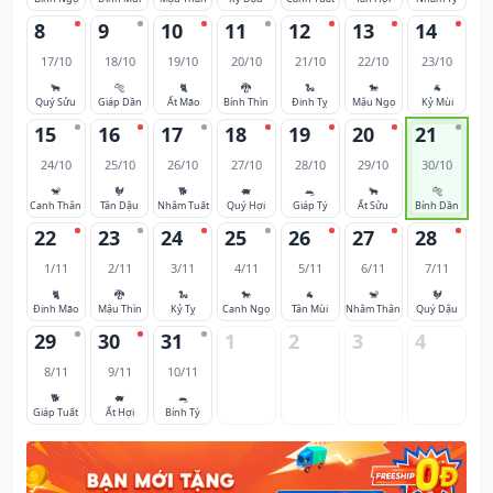
8
9
10
11
12
13
14
17/10
18/10
19/10
20/10
21/10
22/10
23/10
🐂
🐅
🐈
🐉
🐍
🐎
🐐
Quý Sửu
Giáp Dần
Ất Mão
Bính Thìn
Đinh Tỵ
Mậu Ngọ
Kỷ Mùi
15
16
17
18
19
20
21
24/10
25/10
26/10
27/10
28/10
29/10
30/10
🐒
🐓
🐕
🐖
🐀
🐂
🐅
Canh Thân
Tân Dậu
Nhâm Tuất
Quý Hợi
Giáp Tý
Ất Sửu
Bính Dần
22
23
24
25
26
27
28
1/11
2/11
3/11
4/11
5/11
6/11
7/11
🐈
🐉
🐍
🐎
🐐
🐒
🐓
Đinh Mão
Mậu Thìn
Kỷ Tỵ
Canh Ngọ
Tân Mùi
Nhâm Thân
Quý Dậu
29
30
31
1
2
3
4
8/11
9/11
10/11
🐕
🐖
🐀
Giáp Tuất
Ất Hợi
Bính Tý