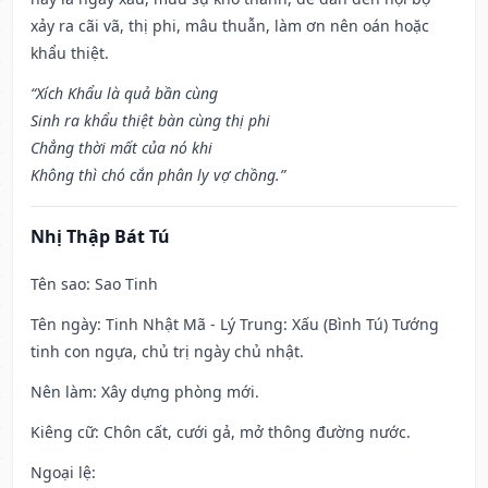
xảy ra cãi vã, thị phi, mâu thuẫn, làm ơn nên oán hoặc
khẩu thiệt.
“Xích Khẩu là quả bần cùng
Sinh ra khẩu thiệt bàn cùng thị phi
Chẳng thời mất của nó khi
Không thì chó cắn phân ly vợ chồng.”
Nhị Thập Bát Tú
Tên sao
: Sao Tinh
Tên ngày
: Tinh Nhật Mã - Lý Trung: Xấu (Bình Tú) Tướng
tinh con ngựa, chủ trị ngày chủ nhật.
Nên làm
: Xây dựng phòng mới.
Kiêng cữ
: Chôn cất, cưới gả, mở thông đường nước.
Ngoại lệ
: