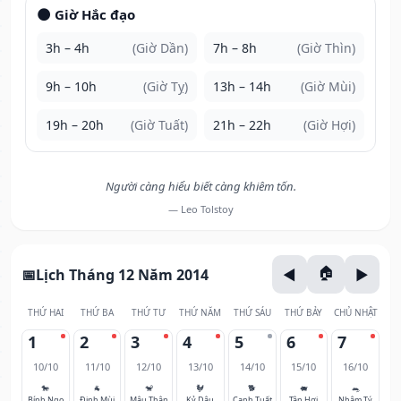
🌑 Giờ Hắc đạo
3h – 4h
(Giờ Dần)
7h – 8h
(Giờ Thìn)
9h – 10h
(Giờ Tỵ)
13h – 14h
(Giờ Mùi)
19h – 20h
(Giờ Tuất)
21h – 22h
(Giờ Hợi)
Người càng hiểu biết càng khiêm tốn.
— Leo Tolstoy
Lịch Tháng 12 Năm 2014
THỨ HAI
THỨ BA
THỨ TƯ
THỨ NĂM
THỨ SÁU
THỨ BẢY
CHỦ NHẬT
1
2
3
4
5
6
7
10/10
11/10
12/10
13/10
14/10
15/10
16/10
🐎
🐐
🐒
🐓
🐕
🐖
🐀
Bính Ngọ
Đinh Mùi
Mậu Thân
Kỷ Dậu
Canh Tuất
Tân Hợi
Nhâm Tý