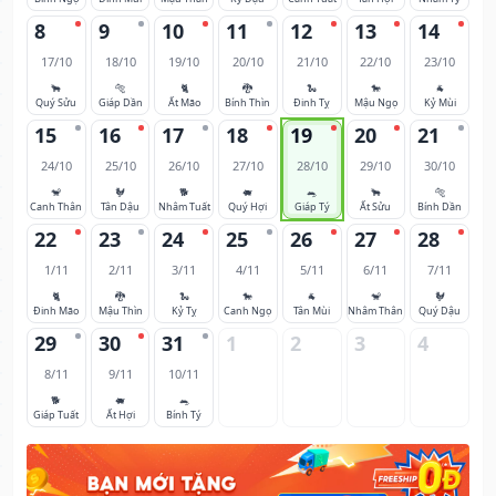
8
9
10
11
12
13
14
17/10
18/10
19/10
20/10
21/10
22/10
23/10
🐂
🐅
🐈
🐉
🐍
🐎
🐐
Quý Sửu
Giáp Dần
Ất Mão
Bính Thìn
Đinh Tỵ
Mậu Ngọ
Kỷ Mùi
15
16
17
18
19
20
21
24/10
25/10
26/10
27/10
28/10
29/10
30/10
🐒
🐓
🐕
🐖
🐀
🐂
🐅
Canh Thân
Tân Dậu
Nhâm Tuất
Quý Hợi
Giáp Tý
Ất Sửu
Bính Dần
22
23
24
25
26
27
28
1/11
2/11
3/11
4/11
5/11
6/11
7/11
🐈
🐉
🐍
🐎
🐐
🐒
🐓
Đinh Mão
Mậu Thìn
Kỷ Tỵ
Canh Ngọ
Tân Mùi
Nhâm Thân
Quý Dậu
29
30
31
1
2
3
4
8/11
9/11
10/11
🐕
🐖
🐀
Giáp Tuất
Ất Hợi
Bính Tý