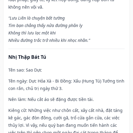
không nên vội vã.
“Lưu Liên là chuyện bất tường
Tìm bạn chẳng thấy nửa đường phân ly
Không thì lưu lạc một khi
Nhiều đường trắc trở nhiều khi nhọc nhằn.”
Nhị Thập Bát Tú
Tên sao
: Sao Dực
Tên ngày
: Dực Hỏa Xà - Bi Đồng: Xấu (Hung Tú) Tướng tinh
con rắn, chủ trị ngày thứ 3.
Nên làm
: Nếu cắt áo sẽ đặng được tiền tài.
Kiêng cữ
: Những việc như chôn cất, xây cất nhà, đặt táng
kê gác, gác đòn đông, cưới gã, trổ cửa gắn cửa, các việc
thủy lợi. Vì vậy, nếu quý bạn đang muốn tiến hành các
việc trên thì nên chọn một ngày đại cát trong tháng để