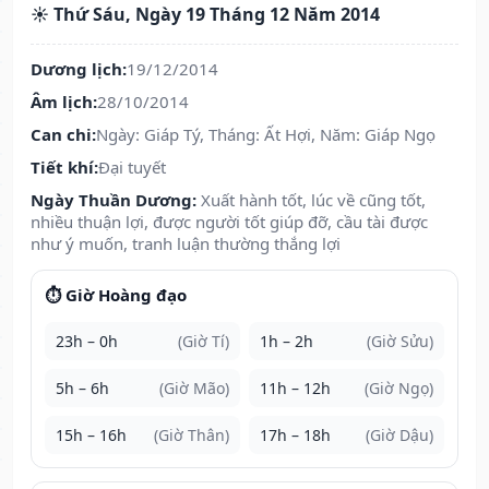
☀️ Thứ Sáu, Ngày 19 Tháng 12 Năm 2014
Dương lịch:
19/12/2014
Âm lịch:
28/10/2014
Can chi:
Ngày: Giáp Tý, Tháng: Ất Hợi, Năm: Giáp Ngọ
Tiết khí:
Đại tuyết
Ngày Thuần Dương:
Xuất hành tốt, lúc về cũng tốt,
nhiều thuận lợi, được người tốt giúp đỡ, cầu tài được
như ý muốn, tranh luận thường thắng lợi
⏱️ Giờ Hoàng đạo
23h – 0h
(Giờ Tí)
1h – 2h
(Giờ Sửu)
5h – 6h
(Giờ Mão)
11h – 12h
(Giờ Ngọ)
15h – 16h
(Giờ Thân)
17h – 18h
(Giờ Dậu)