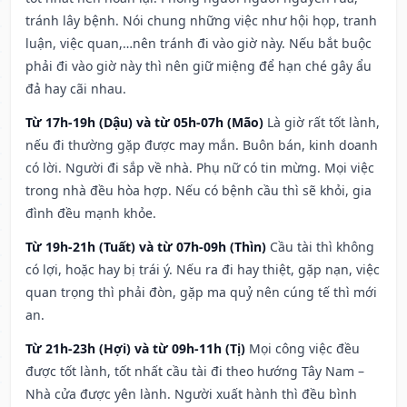
tránh lây bệnh. Nói chung những việc như hội họp, tranh
luận, việc quan,…nên tránh đi vào giờ này. Nếu bắt buộc
phải đi vào giờ này thì nên giữ miệng để hạn ché gây ẩu
đả hay cãi nhau.
Từ 17h-19h (Dậu) và từ 05h-07h (Mão)
Là giờ rất tốt lành,
nếu đi thường gặp được may mắn. Buôn bán, kinh doanh
có lời. Người đi sắp về nhà. Phụ nữ có tin mừng. Mọi việc
trong nhà đều hòa hợp. Nếu có bệnh cầu thì sẽ khỏi, gia
đình đều mạnh khỏe.
Từ 19h-21h (Tuất) và từ 07h-09h (Thìn)
Cầu tài thì không
có lợi, hoặc hay bị trái ý. Nếu ra đi hay thiệt, gặp nạn, việc
quan trọng thì phải đòn, gặp ma quỷ nên cúng tế thì mới
an.
Từ 21h-23h (Hợi) và từ 09h-11h (Tị)
Mọi công việc đều
được tốt lành, tốt nhất cầu tài đi theo hướng Tây Nam –
Nhà cửa được yên lành. Người xuất hành thì đều bình