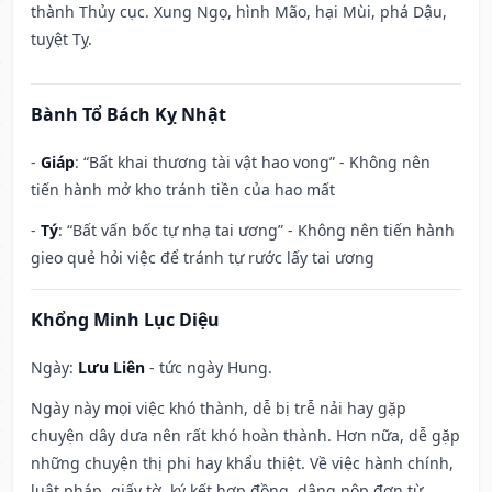
thành Thủy cục. Xung Ngọ, hình Mão, hại Mùi, phá Dậu,
tuyệt Tỵ.
Bành Tổ Bách Kỵ Nhật
-
Giáp
: “Bất khai thương tài vật hao vong” - Không nên
tiến hành mở kho tránh tiền của hao mất
-
Tý
: “Bất vấn bốc tự nhạ tai ương” - Không nên tiến hành
gieo quẻ hỏi việc để tránh tự rước lấy tai ương
Khổng Minh Lục Diệu
Ngày:
Lưu Liên
- tức ngày Hung.
Ngày này mọi việc khó thành, dễ bị trễ nải hay gặp
chuyện dây dưa nên rất khó hoàn thành. Hơn nữa, dễ gặp
những chuyện thị phi hay khẩu thiệt. Về việc hành chính,
luật pháp, giấy tờ, ký kết hợp đồng, dâng nộp đơn từ