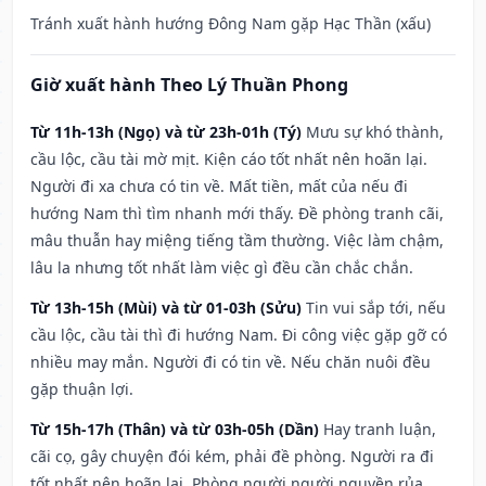
Tránh xuất hành hướng Đông Nam gặp Hạc Thần (xấu)
Giờ xuất hành Theo Lý Thuần Phong
Từ 11h-13h (Ngọ) và từ 23h-01h (Tý)
Mưu sự khó thành,
cầu lộc, cầu tài mờ mịt. Kiện cáo tốt nhất nên hoãn lại.
Người đi xa chưa có tin về. Mất tiền, mất của nếu đi
hướng Nam thì tìm nhanh mới thấy. Đề phòng tranh cãi,
mâu thuẫn hay miệng tiếng tầm thường. Việc làm chậm,
lâu la nhưng tốt nhất làm việc gì đều cần chắc chắn.
Từ 13h-15h (Mùi) và từ 01-03h (Sửu)
Tin vui sắp tới, nếu
cầu lộc, cầu tài thì đi hướng Nam. Đi công việc gặp gỡ có
nhiều may mắn. Người đi có tin về. Nếu chăn nuôi đều
gặp thuận lợi.
Từ 15h-17h (Thân) và từ 03h-05h (Dần)
Hay tranh luận,
cãi cọ, gây chuyện đói kém, phải đề phòng. Người ra đi
tốt nhất nên hoãn lại. Phòng người người nguyền rủa,