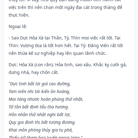
việc trên thì nên chọn một ngày đại cát trong tháng để
thực hiện.
Ngoại lệ
:
- Sao Dực Hỏa Xà tại Thân, Tý, Thìn mọi việc rất tốt. Tại
Thìn: Vượng Địa là tốt hơn hết. Tại Tý: Đăng Viên rất tốt
nên thừa kế sự nghiệp hay lên quan lãnh chức.
Dực: Hỏa Xà (con rắn): Hỏa tinh, sao xấu. Khắc kỵ cưới gả,
dựng nhà, hay chôn cất.
“Dực tinh bất lợi giá cao đường,
Tam niên nhị tái kiến ôn hoàng,
Mai táng nhược hoàn phùng thử nhật,
Tử tôn bất định tẩu tha hương.
Hôn nhân thử nhật nghi bất lợi,
Quy gia định thị bất tương đương.
Khai môn phóng thủy gia tu phá,
Thiếu nữ tham hoa luyến ngoại lang.”