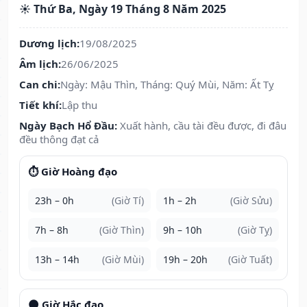
☀️ Thứ Ba, Ngày 19 Tháng 8 Năm 2025
Dương lịch:
19/08/2025
Âm lịch:
26/06/2025
Can chi:
Ngày: Mậu Thìn, Tháng: Quý Mùi, Năm: Ất Tỵ
Tiết khí:
Lập thu
Ngày Bạch Hổ Đầu:
Xuất hành, cầu tài đều được, đi đâu
đều thông đạt cả
⏱️ Giờ Hoàng đạo
23h – 0h
(Giờ Tí)
1h – 2h
(Giờ Sửu)
7h – 8h
(Giờ Thìn)
9h – 10h
(Giờ Tỵ)
13h – 14h
(Giờ Mùi)
19h – 20h
(Giờ Tuất)
🌑 Giờ Hắc đạo