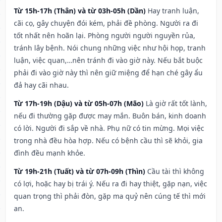
Từ 15h-17h (Thân) và từ 03h-05h (Dần)
Hay tranh luận,
cãi cọ, gây chuyện đói kém, phải đề phòng. Người ra đi
tốt nhất nên hoãn lại. Phòng người người nguyền rủa,
tránh lây bệnh. Nói chung những việc như hội họp, tranh
luận, việc quan,…nên tránh đi vào giờ này. Nếu bắt buộc
phải đi vào giờ này thì nên giữ miệng để hạn ché gây ẩu
đả hay cãi nhau.
Từ 17h-19h (Dậu) và từ 05h-07h (Mão)
Là giờ rất tốt lành,
nếu đi thường gặp được may mắn. Buôn bán, kinh doanh
có lời. Người đi sắp về nhà. Phụ nữ có tin mừng. Mọi việc
trong nhà đều hòa hợp. Nếu có bệnh cầu thì sẽ khỏi, gia
đình đều mạnh khỏe.
Từ 19h-21h (Tuất) và từ 07h-09h (Thìn)
Cầu tài thì không
có lợi, hoặc hay bị trái ý. Nếu ra đi hay thiệt, gặp nạn, việc
quan trọng thì phải đòn, gặp ma quỷ nên cúng tế thì mới
an.