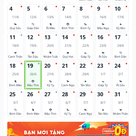
4
5
6
7
8
9
10
11/6
12/6
13/6
14/6
15/6
16/6
17/6
🐂
🐅
🐈
🐉
🐍
🐎
🐐
Quý Sửu
Giáp Dần
Ất Mão
Bính Thìn
Đinh Tỵ
Mậu Ngọ
Kỷ Mùi
11
12
13
14
15
16
17
18/6
19/6
20/6
21/6
22/6
23/6
24/6
🐒
🐓
🐕
🐖
🐀
🐂
🐅
Canh Thân
Tân Dậu
Nhâm Tuất
Quý Hợi
Giáp Tý
Ất Sửu
Bính Dần
18
19
20
21
22
23
24
25/6
26/6
27/6
28/6
29/6
1/7
2/7
🐈
🐉
🐍
🐎
🐐
🐀
🐂
Đinh Mão
Mậu Thìn
Kỷ Tỵ
Canh Ngọ
Tân Mùi
Giáp Tý
Ất Sửu
25
26
27
28
29
30
31
3/7
4/7
5/7
6/7
7/7
8/7
9/7
🐅
🐈
🐉
🐍
🐎
🐐
🐒
Bính Dần
Đinh Mão
Mậu Thìn
Kỷ Tỵ
Canh Ngọ
Tân Mùi
Nhâm Thân