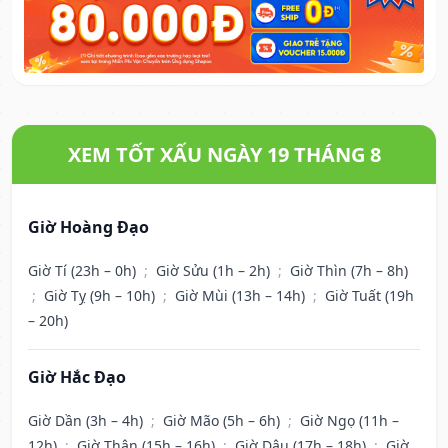
XEM TỐT XẤU NGÀY 19 THÁNG 8
Giờ Hoàng Đạo
Giờ Tí (23h – 0h)
;
Giờ Sửu (1h – 2h)
;
Giờ Thìn (7h – 8h)
;
Giờ Tỵ (9h – 10h)
;
Giờ Mùi (13h – 14h)
;
Giờ Tuất (19h
– 20h)
Giờ Hắc Đạo
Giờ Dần (3h – 4h)
;
Giờ Mão (5h – 6h)
;
Giờ Ngọ (11h –
12h)
;
Giờ Thân (15h – 16h)
;
Giờ Dậu (17h – 18h)
;
Giờ