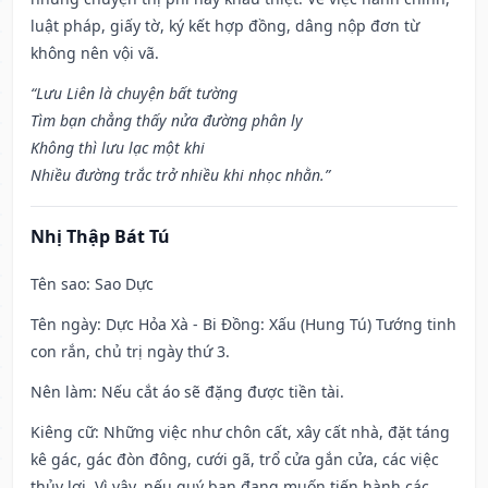
luật pháp, giấy tờ, ký kết hợp đồng, dâng nộp đơn từ
không nên vội vã.
“Lưu Liên là chuyện bất tường
Tìm bạn chẳng thấy nửa đường phân ly
Không thì lưu lạc một khi
Nhiều đường trắc trở nhiều khi nhọc nhằn.”
Nhị Thập Bát Tú
Tên sao
: Sao Dực
Tên ngày
: Dực Hỏa Xà - Bi Đồng: Xấu (Hung Tú) Tướng tinh
con rắn, chủ trị ngày thứ 3.
Nên làm
: Nếu cắt áo sẽ đặng được tiền tài.
Kiêng cữ
: Những việc như chôn cất, xây cất nhà, đặt táng
kê gác, gác đòn đông, cưới gã, trổ cửa gắn cửa, các việc
thủy lợi. Vì vậy, nếu quý bạn đang muốn tiến hành các