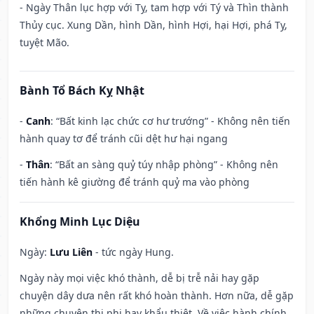
- Ngày Thân lục hợp với Tỵ, tam hợp với Tý và Thìn thành
Thủy cục. Xung Dần, hình Dần, hình Hợi, hại Hợi, phá Tỵ,
tuyệt Mão.
Bành Tổ Bách Kỵ Nhật
-
Canh
: “Bất kinh lạc chức cơ hư trướng” - Không nên tiến
hành quay tơ để tránh cũi dệt hư hại ngang
-
Thân
: “Bất an sàng quỷ túy nhập phòng” - Không nên
tiến hành kê giường để tránh quỷ ma vào phòng
Khổng Minh Lục Diệu
Ngày:
Lưu Liên
- tức ngày Hung.
Ngày này mọi việc khó thành, dễ bị trễ nải hay gặp
chuyện dây dưa nên rất khó hoàn thành. Hơn nữa, dễ gặp
những chuyện thị phi hay khẩu thiệt. Về việc hành chính,