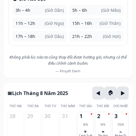
3h – 4h
(Giờ Dần)
5h – 6h
(Giờ Mão)
11h – 12h
(Giờ Ngọ)
15h – 16h
(Giờ Thân)
17h – 18h
(Giờ Dậu)
21h – 22h
(Giờ Hợi)
Không phải lúc nào ta cũng thay đổi được hướng gió, nhưng có thể
điều chỉnh cánh buồm.
— Khuyết Danh
Lịch Tháng 8 Năm 2025
THỨ HAI
THỨ BA
THỨ TƯ
THỨ NĂM
THỨ SÁU
THỨ BẢY
CHỦ NHẬT
28
29
30
31
1
2
3
8/6
9/6
10/6
🐕
🐖
🐀
Canh Tuất
Tân Hợi
Nhâm Tý