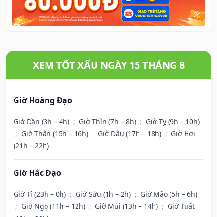
XEM TỐT XẤU NGÀY 15 THÁNG 8
Giờ Hoàng Đạo
Giờ Dần (3h – 4h)
;
Giờ Thìn (7h – 8h)
;
Giờ Tỵ (9h – 10h)
;
Giờ Thân (15h – 16h)
;
Giờ Dậu (17h – 18h)
;
Giờ Hợi
(21h – 22h)
Giờ Hắc Đạo
Giờ Tí (23h – 0h)
;
Giờ Sửu (1h – 2h)
;
Giờ Mão (5h – 6h)
;
Giờ Ngọ (11h – 12h)
;
Giờ Mùi (13h – 14h)
;
Giờ Tuất