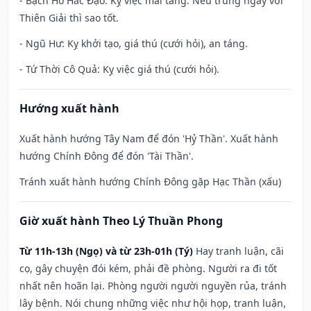
- Bạch Hổ Hắc Đạo: Kỵ việc mai táng. Nếu trùng ngày với
Thiên Giải thì sao tốt.
- Ngũ Hư: Kỵ khởi tạo, giá thú (cưới hỏi), an táng.
- Tứ Thời Cô Quả: Kỵ việc giá thú (cưới hỏi).
Hướng xuất hành
Xuất hành hướng Tây Nam để đón 'Hỷ Thần'. Xuất hành
hướng Chính Đông để đón 'Tài Thần'.
Tránh xuất hành hướng Chính Đông gặp Hạc Thần (xấu)
Giờ xuất hành Theo Lý Thuần Phong
Từ 11h-13h (Ngọ) và từ 23h-01h (Tý)
Hay tranh luận, cãi
cọ, gây chuyện đói kém, phải đề phòng. Người ra đi tốt
nhất nên hoãn lại. Phòng người người nguyền rủa, tránh
lây bệnh. Nói chung những việc như hội họp, tranh luận,