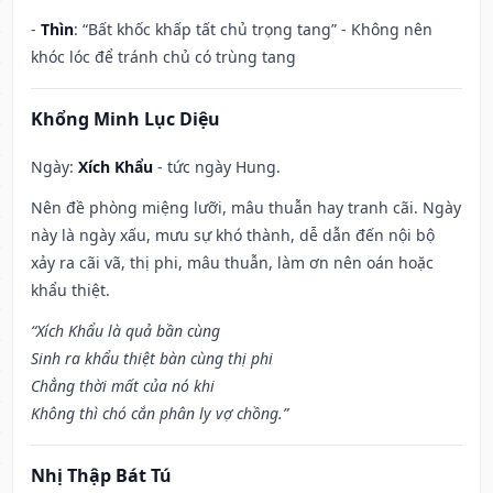
-
Thìn
: “Bất khốc khấp tất chủ trọng tang” - Không nên
khóc lóc để tránh chủ có trùng tang
Khổng Minh Lục Diệu
Ngày:
Xích Khẩu
- tức ngày Hung.
Nên đề phòng miệng lưỡi, mâu thuẫn hay tranh cãi. Ngày
này là ngày xấu, mưu sự khó thành, dễ dẫn đến nội bộ
xảy ra cãi vã, thị phi, mâu thuẫn, làm ơn nên oán hoặc
khẩu thiệt.
“Xích Khẩu là quả bần cùng
Sinh ra khẩu thiệt bàn cùng thị phi
Chẳng thời mất của nó khi
Không thì chó cắn phân ly vợ chồng.”
Nhị Thập Bát Tú