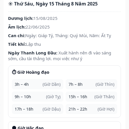
☀️ Thứ Sáu, Ngày 15 Tháng 8 Năm 2025
Dương lịch:
15/08/2025
Âm lịch:
22/06/2025
Can chi:
Ngày: Giáp Tý, Tháng: Quý Mùi, Năm: Ất Tỵ
Tiết khí:
Lập thu
Ngày Thanh Long Đầu:
Xuất hành nên đi vào sáng
sớm, cầu tài thắng lợi. mọi việc như ý
⏱️ Giờ Hoàng đạo
3h – 4h
(Giờ Dần)
7h – 8h
(Giờ Thìn)
9h – 10h
(Giờ Tỵ)
15h – 16h
(Giờ Thân)
17h – 18h
(Giờ Dậu)
21h – 22h
(Giờ Hợi)
🌑 Giờ Hắc đạo