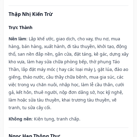
Thập Nhị Kiến Trừ
Trực Thành
Nên làm
: Lập khế ước, giao dịch, cho vay, thu nợ, mua
hàng, bán hàng, xuất hành, đi tàu thuyền, khởi tạo, động
thổ, san nền đắp nền, gắn cửa, đặt táng, kê gác, dựng xây
kho vựa, làm hay sửa chữa phòng bếp, thờ phụng Táo
Thần, lắp đặt máy móc ( hay các loại máy ), gặt lúa, đào ao
giếng, tháo nước, cầu thầy chữa bệnh, mua gia súc, các
việc trong vụ chăn nuôi, nhập học, làm lễ cầu thân, cưới
gả, kết hôn, thuê người, nộp đơn dâng sớ, học kỹ nghệ,
làm hoặc sửa tàu thuyền, khai trương tàu thuyền, vẽ
tranh, tu sửa cây cối.
Không nên
: Kiện tụng, tranh chấp.
Ngọc Hạp Thông Thư