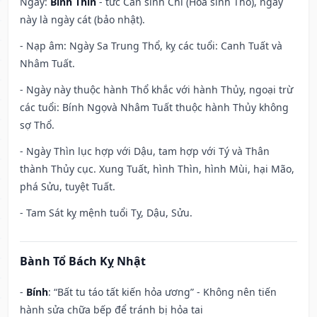
Ngày:
Bính Thìn
- tức Can sinh Chi (Hỏa sinh Thổ), ngày
này là ngày cát (bảo nhật).
- Nạp âm: Ngày Sa Trung Thổ, kỵ các tuổi: Canh Tuất và
Nhâm Tuất.
- Ngày này thuộc hành Thổ khắc với hành Thủy, ngoại trừ
các tuổi: Bính Ngọvà Nhâm Tuất thuộc hành Thủy không
sợ Thổ.
- Ngày Thìn lục hợp với Dậu, tam hợp với Tý và Thân
thành Thủy cục. Xung Tuất, hình Thìn, hình Mùi, hại Mão,
phá Sửu, tuyệt Tuất.
- Tam Sát kỵ mệnh tuổi Tỵ, Dậu, Sửu.
Bành Tổ Bách Kỵ Nhật
-
Bính
: “Bất tu táo tất kiến hỏa ương” - Không nên tiến
hành sửa chữa bếp để tránh bị hỏa tai