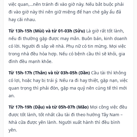
việc quan,…nên tránh đi vào giờ này. Nếu bắt buộc phải
đi vào giờ này thì nên giữ miệng để hạn ché gây ẩu đả
hay cãi nhau.
Từ 13h-15h (Mùi) và từ 01-03h (Sửu)
Là giờ rất tốt lành,
nếu đi thường gặp được may mắn. Buôn bán, kinh doanh
có lời. Người đi sắp về nhà. Phụ nữ có tin mừng. Mọi việc
trong nhà đều hòa hợp. Nếu có bệnh cầu thì sẽ khỏi, gia
đình đều mạnh khỏe.
Từ 15h-17h (Thân) và từ 03h-05h (Dần)
Cầu tài thì không
có lợi, hoặc hay bị trái ý. Nếu ra đi hay thiệt, gặp nạn, việc
quan trọng thì phải đòn, gặp ma quỷ nên cúng tế thì mới
an.
Từ 17h-19h (Dậu) và từ 05h-07h (Mão)
Mọi công việc đều
được tốt lành, tốt nhất cầu tài đi theo hướng Tây Nam –
Nhà cửa được yên lành. Người xuất hành thì đều bình
yên.