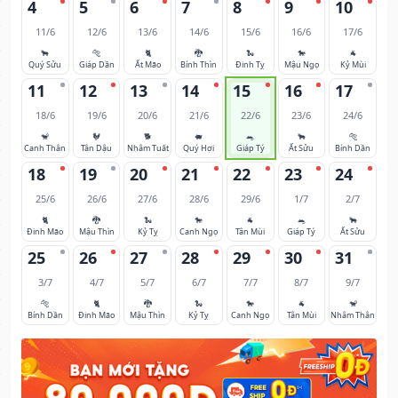
4
5
6
7
8
9
10
11/6
12/6
13/6
14/6
15/6
16/6
17/6
🐂
🐅
🐈
🐉
🐍
🐎
🐐
Quý Sửu
Giáp Dần
Ất Mão
Bính Thìn
Đinh Tỵ
Mậu Ngọ
Kỷ Mùi
11
12
13
14
15
16
17
18/6
19/6
20/6
21/6
22/6
23/6
24/6
🐒
🐓
🐕
🐖
🐀
🐂
🐅
Canh Thân
Tân Dậu
Nhâm Tuất
Quý Hợi
Giáp Tý
Ất Sửu
Bính Dần
18
19
20
21
22
23
24
25/6
26/6
27/6
28/6
29/6
1/7
2/7
🐈
🐉
🐍
🐎
🐐
🐀
🐂
Đinh Mão
Mậu Thìn
Kỷ Tỵ
Canh Ngọ
Tân Mùi
Giáp Tý
Ất Sửu
25
26
27
28
29
30
31
3/7
4/7
5/7
6/7
7/7
8/7
9/7
🐅
🐈
🐉
🐍
🐎
🐐
🐒
Bính Dần
Đinh Mão
Mậu Thìn
Kỷ Tỵ
Canh Ngọ
Tân Mùi
Nhâm Thân