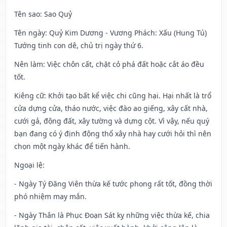
Tên sao
: Sao Quỷ
Tên ngày
: Quỷ Kim Dương - Vương Phách: Xấu (Hung Tú)
Tướng tinh con dê, chủ trị ngày thứ 6.
Nên làm
: Việc chôn cất, chặt cỏ phá đất hoặc cắt áo đều
tốt.
Kiêng cữ
: Khởi tạo bất kể việc chi cũng hại. Hại nhất là trổ
cửa dựng cửa, tháo nước, việc đào ao giếng, xây cất nhà,
cưới gả, động đất, xây tường và dựng cột. Vì vậy, nếu quý
bạn đang có ý định động thổ xây nhà hay cưới hỏi thì nên
chọn một ngày khác để tiến hành.
Ngoại lệ
:
- Ngày Tý Đăng Viên thừa kế tước phong rất tốt, đồng thời
phó nhiệm may mắn.
- Ngày Thân là Phục Đoạn Sát kỵ những việc thừa kế, chia