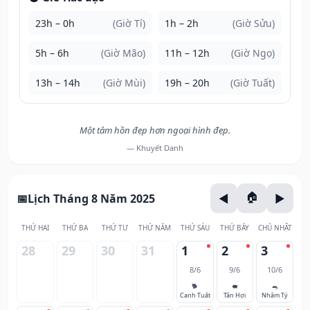
23h – 0h
(Giờ Tí)
1h – 2h
(Giờ Sửu)
5h – 6h
(Giờ Mão)
11h – 12h
(Giờ Ngọ)
13h – 14h
(Giờ Mùi)
19h – 20h
(Giờ Tuất)
Một tâm hồn đẹp hơn ngoại hình đẹp.
— Khuyết Danh
Lịch Tháng 8 Năm 2025
THỨ HAI
THỨ BA
THỨ TƯ
THỨ NĂM
THỨ SÁU
THỨ BẢY
CHỦ NHẬT
28
29
30
31
1
2
3
8/6
9/6
10/6
🐕
🐖
🐀
Canh Tuất
Tân Hợi
Nhâm Tý