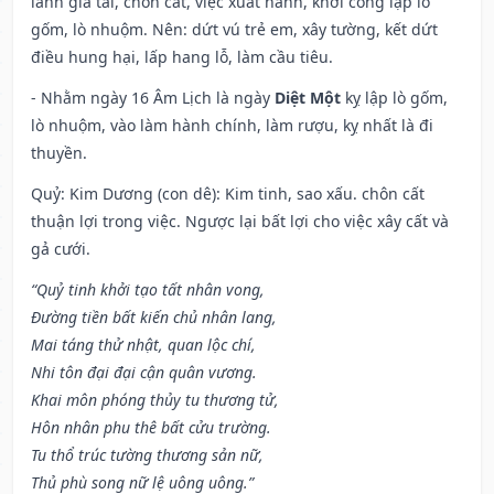
lãnh gia tài, chôn cất, việc xuất hành, khởi công lập lò
gốm, lò nhuộm. Nên: dứt vú trẻ em, xây tường, kết dứt
điều hung hại, lấp hang lỗ, làm cầu tiêu.
- Nhằm ngày 16 Âm Lịch là ngày
Diệt Một
kỵ lập lò gốm,
lò nhuộm, vào làm hành chính, làm rượu, kỵ nhất là đi
thuyền.
Quỷ: Kim Dương (con dê): Kim tinh, sao xấu. chôn cất
thuận lợi trong việc. Ngược lại bất lợi cho việc xây cất và
gả cưới.
“Quỷ tinh khởi tạo tất nhân vong,
Đường tiền bất kiến chủ nhân lang,
Mai táng thử nhật, quan lộc chí,
Nhi tôn đại đại cận quân vương.
Khai môn phóng thủy tu thương tử,
Hôn nhân phu thê bất cửu trường.
Tu thổ trúc tường thương sản nữ,
Thủ phù song nữ lệ uông uông.”