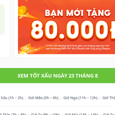
XEM TỐT XẤU NGÀY 23 THÁNG 8
 Sửu (1h – 2h)
;
Giờ Mão (5h – 6h)
;
Giờ Ngọ (11h – 12h)
;
Giờ Th
ờ Thìn (7h – 8h)
;
Giờ Tỵ (9h – 10h)
;
Giờ Mùi (13h – 14h)
;
Giờ Tu