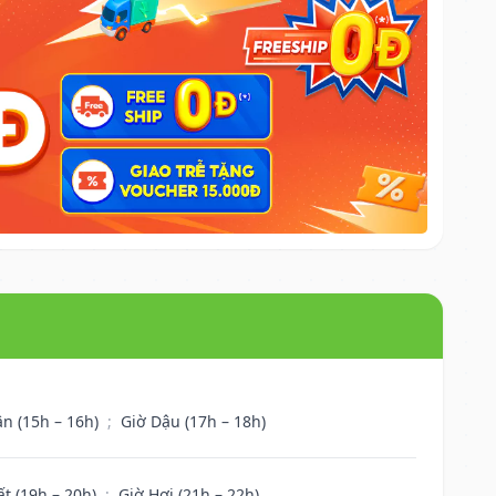
ân (15h – 16h)
;
Giờ Dậu (17h – 18h)
ất (19h – 20h)
;
Giờ Hợi (21h – 22h)