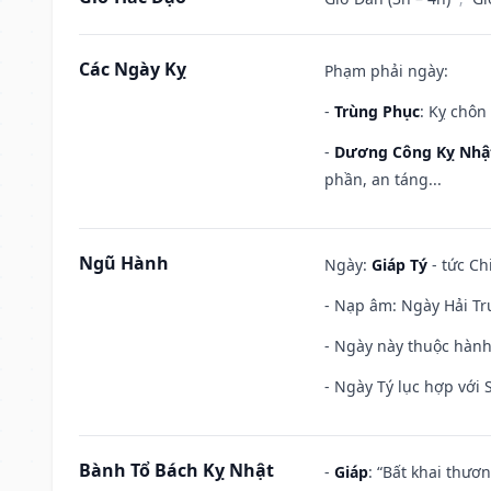
Các Ngày Kỵ
Phạm phải ngày:
-
Trùng Phục
: Kỵ chôn
-
Dương Công Kỵ Nhậ
phần, an táng...
Ngũ Hành
Ngày:
Giáp Tý
- tức Ch
- Nạp âm: Ngày Hải Tr
- Ngày này thuộc hành 
- Ngày Tý lục hợp với
Bành Tổ Bách Kỵ Nhật
-
Giáp
: “Bất khai thươ