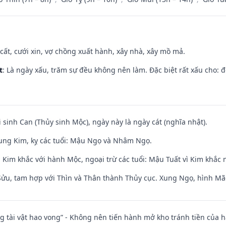
 cất, cưới xin, vợ chồng xuất hành, xây nhà, xây mồ mả.
t
: Là ngày xấu, trăm sự đều không nên làm. Đặc biệt rất xấu cho: đ
i sinh Can (Thủy sinh Mộc), ngày này là ngày cát (nghĩa nhật).
ung Kim, kỵ các tuổi: Mậu Ngọ và Nhâm Ngọ.
Kim khắc với hành Mộc, ngoại trừ các tuổi: Mậu Tuất vì Kim khắc 
 Sửu, tam hợp với Thìn và Thân thành Thủy cục. Xung Ngọ, hình Mão
ng tài vật hao vong” - Không nên tiến hành mở kho tránh tiền của 