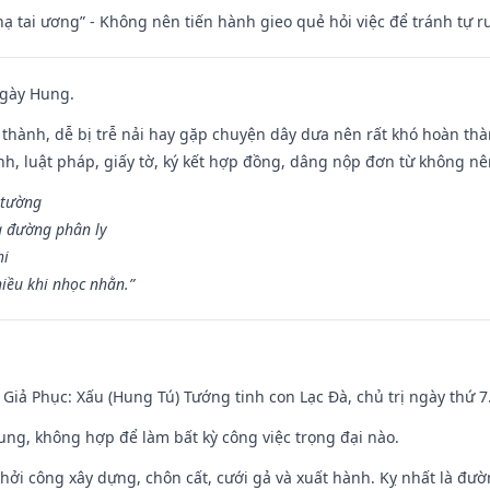
nhạ tai ương” - Không nên tiến hành gieo quẻ hỏi việc để tránh tự r
ngày Hung.
 thành, dễ bị trễ nải hay gặp chuyện dây dưa nên rất khó hoàn th
ính, luật pháp, giấy tờ, ký kết hợp đồng, dâng nộp đơn từ không nên
 tường
a đường phân ly
hi
iều khi nhọc nhằn.”
- Giả Phục: Xấu (Hung Tú) Tướng tinh con Lạc Đà, chủ trị ngày thứ 7
hung, không hợp để làm bất kỳ công việc trọng đại nào.
hởi công xây dựng, chôn cất, cưới gả và xuất hành. Kỵ nhất là đư