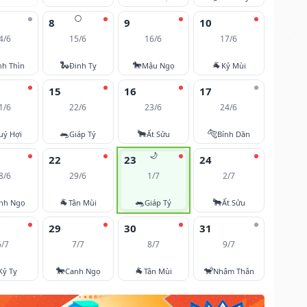
🌕
8
9
10
4/6
15/6
16/6
17/6
🐍
🐎
🐐
nh Thìn
Đinh Tỵ
Mậu Ngọ
Kỷ Mùi
15
16
17
1/6
22/6
23/6
24/6
🐀
🐂
🐅
uý Hợi
Giáp Tý
Ất Sửu
Bính Dần
🌙
22
23
24
8/6
29/6
1/7
2/7
🐐
🐀
🐂
nh Ngọ
Tân Mùi
Giáp Tý
Ất Sửu
29
30
31
6/7
7/7
8/7
9/7
🐎
🐐
🐒
Kỷ Tỵ
Canh Ngọ
Tân Mùi
Nhâm Thân