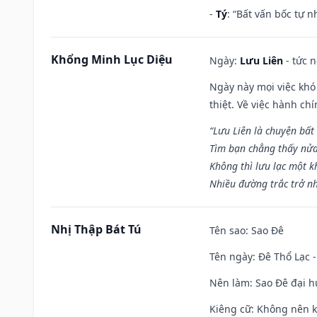
-
Tý
: “Bất vấn bốc tự 
Khổng Minh Lục Diệu
Ngày:
Lưu Liên
- tức 
Ngày này mọi việc khó
thiệt. Về việc hành ch
“Lưu Liên là chuyện bất
Tìm bạn chẳng thấy nử
Không thì lưu lạc một k
Nhiều đường trắc trở nh
Nhị Thập Bát Tú
Tên sao
: Sao Đê
Tên ngày
: Đê Thổ Lạc 
Nên làm
: Sao Đê đại 
Kiêng cữ
: Không nên k