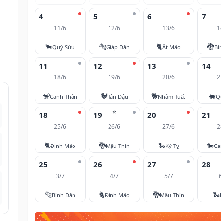
4
5
6
7
11/6
12/6
13/6
1
🐂
🐅
🐈
🐉
Quý Sửu
Giáp Dần
Ất Mão
Bí
i
11
12
13
14
18/6
19/6
20/6
2
🐒
🐓
🐕
🐖
Canh Thân
Tân Dậu
Nhâm Tuất
Q
⭐
18
19
20
21
25/6
26/6
27/6
2
🐈
🐉
🐍
🐎
Đinh Mão
Mậu Thìn
Kỷ Tỵ
Ca
25
26
27
28
3/7
4/7
5/7
🐅
🐈
🐉
🐍
Bính Dần
Đinh Mão
Mậu Thìn