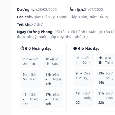
Dương lịch:
23/08/2025
Âm lịch:
01/07/2025
Can chi:
Ngày: Giáp Tý, Tháng: Giáp Thân, Năm: Ất Tỵ
Tiết khí:
Xử thử
Ngày Đường Phong:
Rất tốt, xuất hành thuận lợi, cầu tà
được như ý muốn, gặp quý nhân phù trợ
⏱️ Giờ Hoàng đạo
🌑 Giờ Hắc đạo
3h –
(Giờ
7h –
(Giờ
23h –
(Giờ
1h –
(Giờ
4h
Dần)
8h
Thìn)
0h
Tí)
2h
Sửu)
9h –
(Giờ
13h
(Giờ
5h –
(Giờ
11h
(Giờ
10h
Tỵ)
–
Mùi)
6h
Mão)
–
Ngọ)
14h
12h
19h
(Giờ
21h
(Giờ
15h
(Giờ
17h
(Giờ
–
Tuất)
–
Hợi)
–
Thân)
–
Dậu)
20h
22h
16h
18h