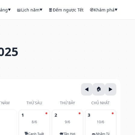
háng
📖
Lịch năm
🧧
Đếm ngược Tết
🧭
Khám phá
▼
▼
▼
025
 NĂM
THỨ SÁU
THỨ BẢY
CHỦ NHẬT
1
2
3
8/6
9/6
10/6
🐕
🐖
🐀
Canh Tuất
Tân Hợi
Nhâm Tý