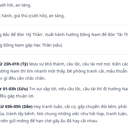
ưới hỏi, an táng.
 hành, giá thú (cưới hỏi), an táng.
 Bắc để đón 'Hỷ Thần'. Xuất hành hướng Đông Nam để đón 'Tài Th
g Đông Nam gặp Hạc Thần (xấu)
ừ 23h-01h (Tý)
Mưu sự khó thành, cầu lộc, cầu tài mờ mịt. Kiện cáo
hướng Nam thì tìm nhanh mới thấy. Đề phòng tranh cãi, mâu thuẫn
ệc gì đều cần chắc chắn.
ừ 01-03h (Sửu)
Tin vui sắp tới, nếu cầu lộc, cầu tài thì đi hướng 
đều gặp thuận lợi.
từ 03h-05h (Dần)
Hay tranh luận, cãi cọ, gây chuyện đói kém, phải
a, tránh lây bệnh. Nói chung những việc như hội họp, tranh luận,
ì nên giữ miệng để hạn ché gây ẩu đả hay cãi nhau.