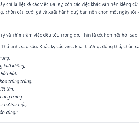
y chỉ là liệt kê các việc Đại Kỵ, còn các việc khác vẫn nên kiêng cữ
g, chôn cất, cưới gả và xuất hành quý bạn nên chọn một ngày tốt 
 Tý và Thìn trăm việc đều tốt. Trong đó, Thìn là tốt hơn hết bởi Sao
 Thổ tinh, sao xấu. Khắc kỵ các việc: khai trương, động thổ, chôn c
 hung,
ng khố không,
thử nhật,
họa trùng trùng,
iệt tán,
phòng trung.
ạo hướng một,
tôn cùng.”