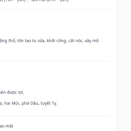
ộng thổ, tôn tạo tu sửa, khởi công, cất nóc, xây mộ
nên được lợi.
, hại Mùi, phá Dậu, tuyệt Tỵ.
hao mất