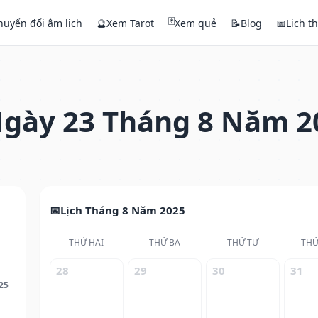
🃏
huyển đổi âm lịch
🔮
Xem Tarot
Xem quẻ
📝
Blog
📅
Lịch t
gày 23 Tháng 8 Năm 2
Lịch Tháng 8 Năm 2025
THỨ HAI
THỨ BA
THỨ TƯ
THỨ
28
29
30
31
25