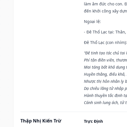
làm âm đức cho con. Đâ
đến khởi công xây dựn
Ngoại lệ
:
- Đê Thổ Lạc tại: Thân,
Đê Thổ Lạc (con nhím):
“Đê tinh tạo tác chủ tai
Phí tận điền viên, thươ
Mai táng bất khả dụng 
Huyền thằng, điếu khả, 
Nhược thị hôn nhân ly b
Dạ chiêu lãng tử nhập 
Hành thuyền tắc định t
Cánh sinh lung ách, tử 
Thập Nhị Kiến Trừ
Trực Định