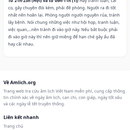
Từ 21h-23h (Hợi) và từ 09h-11h (Tị)
Hay tranh luận, cãi
cọ, gây chuyện đói kém, phải đề phòng. Người ra đi tốt
nhất nên hoãn lại. Phòng người người nguyền rủa, tránh
lây bệnh. Nói chung những việc như hội họp, tranh luận,
việc quan,…nên tránh đi vào giờ này. Nếu bắt buộc phải
đi vào giờ này thì nên giữ miệng để hạn ché gây ẩu đả
hay cãi nhau.
Về Amlich.org
Trang web tra cứu âm lịch Việt Nam miễn phí, cung cấp thông
tin chính xác về ngày âm lịch, can chi, con giáp, ngày tốt xấu
và các ngày lễ tết truyền thống.
Liên kết nhanh
Trang chủ