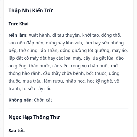
Thập Nhị Kiến Trừ
Trực Khai
Nên làm
: Xuất hành, đi tàu thuyền, khởi tạo, động thổ,
san nền đắp nền, dựng xây kho vựa, làm hay sửa phòng
bếp, thờ cúng Táo Thần, đóng giường lót giường, may áo,
lắp đặt cỗ máy dệt hay các loại máy, cấy lúa gặt lúa, đào
ao giếng, tháo nước, các việc trong vụ chăn nuôi, mở
thông hào rãnh, cầu thầy chữa bệnh, bốc thuốc, uống
thuốc, mua trâu, làm rượu, nhập học, học kỹ nghệ, vẽ
tranh, tu sửa cây cối.
Không nên
: Chôn cất
Ngọc Hạp Thông Thư
Sao tốt
: