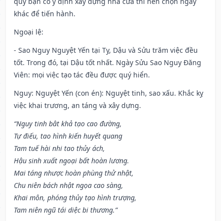
quý bạn có ý định xây dựng nhà cửa thì nên chọn ngày
khác để tiến hành.
Ngoại lệ
:
- Sao Nguy Nguyệt Yến tại Tỵ, Dậu và Sửu trăm việc đều
tốt. Trong đó, tại Dậu tốt nhất. Ngày Sửu Sao Nguy Đăng
Viên: mọi việc tạo tác đều được quý hiển.
Nguy: Nguyệt Yến (con én): Nguyệt tinh, sao xấu. Khắc kỵ
việc khai trương, an táng và xây dựng.
“Nguy tinh bât khả tạo cao đường,
Tự điếu, tao hình kiến huyết quang
Tam tuế hài nhi tao thủy ách,
Hậu sinh xuất ngoại bất hoàn lương.
Mai táng nhược hoàn phùng thử nhật,
Chu niên bách nhật ngọa cao sàng,
Khai môn, phóng thủy tạo hình trượng,
Tam niên ngũ tái diệc bi thương.”