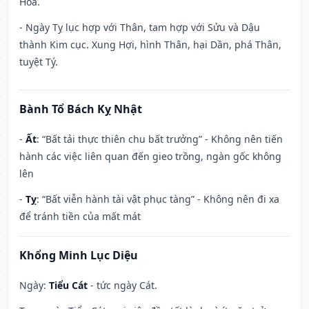
Hỏa.
- Ngày Tỵ lục hợp với Thân, tam hợp với Sửu và Dậu
thành Kim cục. Xung Hợi, hình Thân, hại Dần, phá Thân,
tuyệt Tý.
Bành Tổ Bách Kỵ Nhật
-
Ất
: “Bất tải thực thiên chu bất trưởng” - Không nên tiến
hành các việc liên quan đến gieo trồng, ngàn gốc không
lên
-
Tỵ
: “Bất viễn hành tài vật phục tàng” - Không nên đi xa
để tránh tiền của mất mát
Khổng Minh Lục Diệu
Ngày:
Tiểu Cát
- tức ngày Cát.