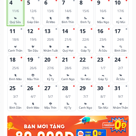
4
5
6
7
8
9
10
11/6
12/6
13/6
14/6
15/6
16/6
17/6
🐂
🐅
🐈
🐉
🐍
🐎
🐐
Quý Sửu
Giáp Dần
Ất Mão
Bính Thìn
Đinh Tỵ
Mậu Ngọ
Kỷ Mùi
11
12
13
14
15
16
17
18/6
19/6
20/6
21/6
22/6
23/6
24/6
🐒
🐓
🐕
🐖
🐀
🐂
🐅
Canh Thân
Tân Dậu
Nhâm Tuất
Quý Hợi
Giáp Tý
Ất Sửu
Bính Dần
18
19
20
21
22
23
24
25/6
26/6
27/6
28/6
29/6
1/7
2/7
🐈
🐉
🐍
🐎
🐐
🐀
🐂
Đinh Mão
Mậu Thìn
Kỷ Tỵ
Canh Ngọ
Tân Mùi
Giáp Tý
Ất Sửu
25
26
27
28
29
30
31
3/7
4/7
5/7
6/7
7/7
8/7
9/7
🐅
🐈
🐉
🐍
🐎
🐐
🐒
Bính Dần
Đinh Mão
Mậu Thìn
Kỷ Tỵ
Canh Ngọ
Tân Mùi
Nhâm Thân