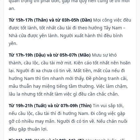
quan trọng thì phải đòn, gặp ma quỷ nên cúng tế thì mới
an.
Từ 15h-17h (Thân) và từ 03h-05h (Dần)
Mọi công việc đều
được tốt lành, tốt nhất cầu tài đi theo hướng Tây Nam –
Nhà cửa được yên lành. Người xuất hành thì đều bình
yên.
Từ 17h-19h (Dậu) và từ 05h-07h (Mão)
Mưu sự khó
thành, cầu lộc, cầu tài mờ mịt. Kiện cáo tốt nhất nên hoãn
lại. Người đi xa chưa có tin về. Mất tiền, mất của nếu đi
hướng Nam thì tìm nhanh mới thấy. Đề phòng tranh cãi,
mâu thuẫn hay miệng tiếng tầm thường. Việc làm chậm,
lâu la nhưng tốt nhất làm việc gì đều cần chắc chắn.
Từ 19h-21h (Tuất) và từ 07h-09h (Thìn)
Tin vui sắp tới,
nếu cầu lộc, cầu tài thì đi hướng Nam. Đi công việc gặp
gỡ có nhiều may mắn. Người đi có tin về. Nếu chăn nuôi
đều gặp thuận lợi.