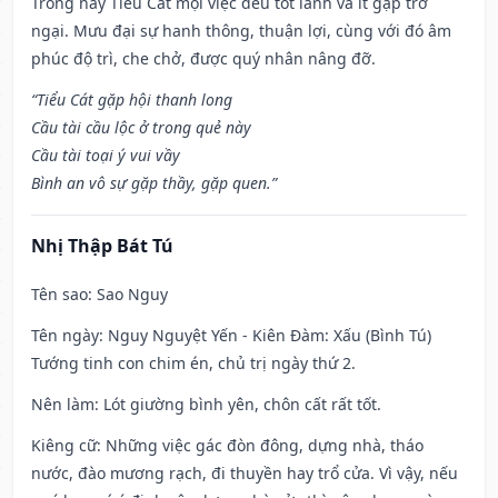
Trong này Tiểu Cát mọi việc đều tốt lành và ít gặp trở
ngại. Mưu đại sự hanh thông, thuận lợi, cùng với đó âm
phúc độ trì, che chở, được quý nhân nâng đỡ.
“Tiểu Cát gặp hội thanh long
Cầu tài cầu lộc ở trong quẻ này
Cầu tài toại ý vui vầy
Bình an vô sự gặp thầy, gặp quen.”
Nhị Thập Bát Tú
Tên sao
: Sao Nguy
Tên ngày
: Nguy Nguyệt Yến - Kiên Đàm: Xấu (Bình Tú)
Tướng tinh con chim én, chủ trị ngày thứ 2.
Nên làm
: Lót giường bình yên, chôn cất rất tốt.
Kiêng cữ
: Những việc gác đòn đông, dựng nhà, tháo
nước, đào mương rạch, đi thuyền hay trổ cửa. Vì vậy, nếu