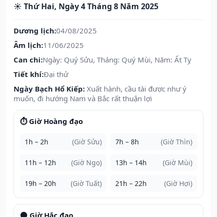
☀️ Thứ Hai, Ngày 4 Tháng 8 Năm 2025
Dương lịch:
04/08/2025
Âm lịch:
11/06/2025
Can chi:
Ngày: Quý Sửu, Tháng: Quý Mùi, Năm: Ất Tỵ
Tiết khí:
Đại thử
Ngày Bạch Hổ Kiếp:
Xuất hành, cầu tài được như ý
muốn, đi hướng Nam và Bắc rất thuận lợi
⏱️ Giờ Hoàng đạo
1h – 2h
(Giờ Sửu)
7h – 8h
(Giờ Thìn)
11h – 12h
(Giờ Ngọ)
13h – 14h
(Giờ Mùi)
19h – 20h
(Giờ Tuất)
21h – 22h
(Giờ Hợi)
🌑 Giờ Hắc đạo