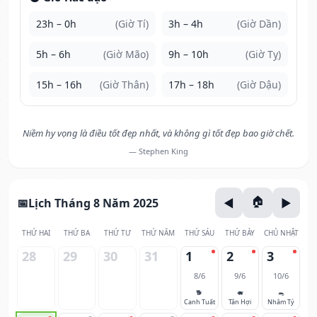
23h – 0h
(Giờ Tí)
3h – 4h
(Giờ Dần)
5h – 6h
(Giờ Mão)
9h – 10h
(Giờ Tỵ)
15h – 16h
(Giờ Thân)
17h – 18h
(Giờ Dậu)
Niềm hy vọng là điều tốt đẹp nhất, và không gì tốt đẹp bao giờ chết.
— Stephen King
Lịch Tháng 8 Năm 2025
THỨ HAI
THỨ BA
THỨ TƯ
THỨ NĂM
THỨ SÁU
THỨ BẢY
CHỦ NHẬT
28
29
30
31
1
2
3
8/6
9/6
10/6
🐕
🐖
🐀
Canh Tuất
Tân Hợi
Nhâm Tý