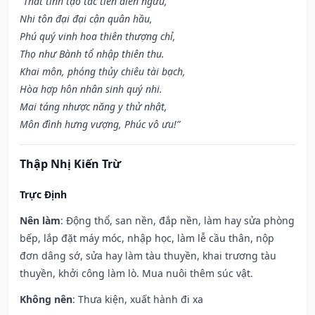
“Thất tinh tạo tác tiến điền ngưu,
Nhi tôn đại đại cận quân hầu,
Phú quý vinh hoa thiên thượng chỉ,
Thọ như Bành tổ nhập thiên thu.
Khai môn, phóng thủy chiêu tài bạch,
Hòa hợp hôn nhân sinh quý nhi.
Mai táng nhược năng y thử nhật,
Môn đình hưng vượng, Phúc vô ưu!”
Thập Nhị Kiến Trừ
Trực Định
Nên làm
: Động thổ, san nền, đắp nền, làm hay sửa phòng
bếp, lắp đặt máy móc, nhập học, làm lễ cầu thân, nộp
đơn dâng sớ, sửa hay làm tàu thuyền, khai trương tàu
thuyền, khởi công làm lò. Mua nuôi thêm súc vật.
Không nên
: Thưa kiện, xuất hành đi xa