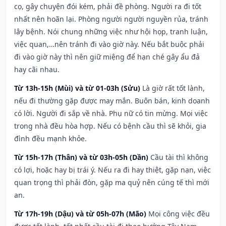
cọ, gây chuyện đói kém, phải đề phòng. Người ra đi tốt
nhất nên hoãn lại. Phòng người người nguyền rủa, tránh
lây bệnh. Nói chung những việc như hội họp, tranh luận,
việc quan,…nên tránh đi vào giờ này. Nếu bắt buộc phải
đi vào giờ này thì nên giữ miệng để hạn ché gây ẩu đả
hay cãi nhau.
Từ 13h-15h (Mùi) và từ 01-03h (Sửu)
Là giờ rất tốt lành,
nếu đi thường gặp được may mắn. Buôn bán, kinh doanh
có lời. Người đi sắp về nhà. Phụ nữ có tin mừng. Mọi việc
trong nhà đều hòa hợp. Nếu có bệnh cầu thì sẽ khỏi, gia
đình đều mạnh khỏe.
Từ 15h-17h (Thân) và từ 03h-05h (Dần)
Cầu tài thì không
có lợi, hoặc hay bị trái ý. Nếu ra đi hay thiệt, gặp nạn, việc
quan trọng thì phải đòn, gặp ma quỷ nên cúng tế thì mới
an.
Từ 17h-19h (Dậu) và từ 05h-07h (Mão)
Mọi công việc đều