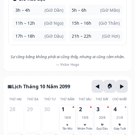
3h – 4h
(Giờ Dần)
5h – 6h
(Giờ Mão)
11h – 12h
(Giờ Ngọ)
15h – 16h
(Giờ Thân)
17h – 18h
(Giờ Dậu)
21h – 22h
(Giờ Hợi)
Sự công bằng không phải ai cũng thấy, nhưng ai cũng cảm nhận.
— Victor Hugo
Lịch Tháng 10 Năm 2099
THỨ HAI
THỨ BA
THỨ TƯ
THỨ NĂM
THỨ SÁU
THỨ BẢY
CHỦ NHẬT
28
29
30
1
2
3
4
18/8
19/8
20/8
21/8
🐐
🐒
🐓
🐕
Tân Mùi
Nhâm Thân
Quý Dậu
Giáp Tuất