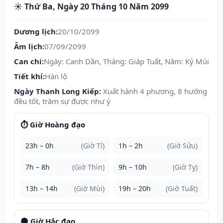
☀️ Thứ Ba, Ngày 20 Tháng 10 Năm 2099
Dương lịch:
20/10/2099
Âm lịch:
07/09/2099
Can chi:
Ngày: Canh Dần, Tháng: Giáp Tuất, Năm: Kỷ Mùi
Tiết khí:
Hàn lộ
Ngày Thanh Long Kiếp:
Xuất hành 4 phương, 8 hướng
đều tốt, trăm sự được như ý
⏱️ Giờ Hoàng đạo
23h – 0h
(Giờ Tí)
1h – 2h
(Giờ Sửu)
7h – 8h
(Giờ Thìn)
9h – 10h
(Giờ Tỵ)
13h – 14h
(Giờ Mùi)
19h – 20h
(Giờ Tuất)
🌑 Giờ Hắc đạo