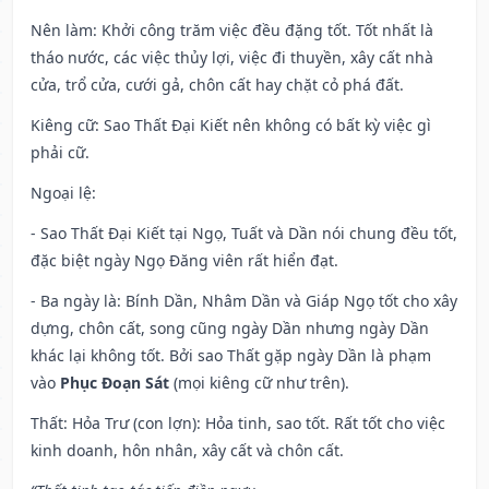
Nên làm
: Khởi công trăm việc đều đặng tốt. Tốt nhất là
tháo nước, các việc thủy lợi, việc đi thuyền, xây cất nhà
cửa, trổ cửa, cưới gả, chôn cất hay chặt cỏ phá đất.
Kiêng cữ
: Sao Thất Đại Kiết nên không có bất kỳ việc gì
phải cữ.
Ngoại lệ
:
- Sao Thất Đại Kiết tại Ngọ, Tuất và Dần nói chung đều tốt,
đặc biệt ngày Ngọ Đăng viên rất hiển đạt.
- Ba ngày là: Bính Dần, Nhâm Dần và Giáp Ngọ tốt cho xây
dựng, chôn cất, song cũng ngày Dần nhưng ngày Dần
khác lại không tốt. Bởi sao Thất gặp ngày Dần là phạm
vào
Phục Đoạn Sát
(mọi kiêng cữ như trên).
Thất: Hỏa Trư (con lợn): Hỏa tinh, sao tốt. Rất tốt cho việc
kinh doanh, hôn nhân, xây cất và chôn cất.