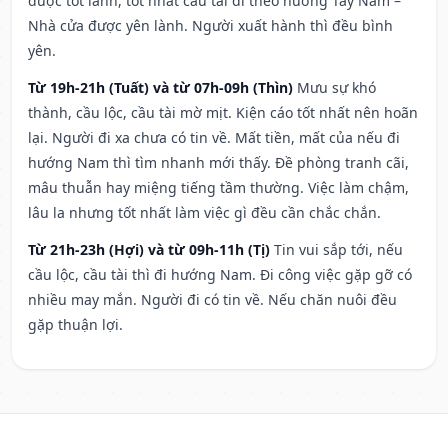
được tốt lành, tốt nhất cầu tài đi theo hướng Tây Nam –
Nhà cửa được yên lành. Người xuất hành thì đều bình
yên.
Từ 19h-21h (Tuất) và từ 07h-09h (Thìn)
Mưu sự khó
thành, cầu lộc, cầu tài mờ mịt. Kiện cáo tốt nhất nên hoãn
lại. Người đi xa chưa có tin về. Mất tiền, mất của nếu đi
hướng Nam thì tìm nhanh mới thấy. Đề phòng tranh cãi,
mâu thuẫn hay miệng tiếng tầm thường. Việc làm chậm,
lâu la nhưng tốt nhất làm việc gì đều cần chắc chắn.
Từ 21h-23h (Hợi) và từ 09h-11h (Tị)
Tin vui sắp tới, nếu
cầu lộc, cầu tài thì đi hướng Nam. Đi công việc gặp gỡ có
nhiều may mắn. Người đi có tin về. Nếu chăn nuôi đều
gặp thuận lợi.