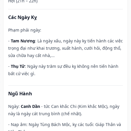
Hợi (21h – 22h)
Các Ngày Kỵ
Phạm phải ngày:
-
Tam Nương
: Là ngày xấu, ngày này kỵ tiến hành các việc
trọng đại như khai trương, xuất hành, cưới hỏi, động thổ,
sửa chữa hay cất nhà,...
-
Thụ Tử
: Ngày này trăm sự đều kỵ không nên tiến hành
bất cứ việc gì.
Ngũ Hành
Ngày:
Canh Dần
- tức Can khắc Chi (Kim khắc Mộc), ngày
này là ngày cát trung bình (chế nhật).
- Nạp âm: Ngày Tùng Bách Mộc, kỵ các tuổi: Giáp Thân và