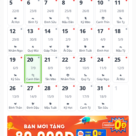
5
6
7
8
9
10
11
22/8
23/8
24/8
25/8
26/8
27/8
28/8
🐖
🐀
🐂
🐅
🐈
🐉
🐍
Ất Hợi
Bính Tý
Đinh Sửu
Mậu Dần
Kỷ Mão
Canh Thìn
Tân Tỵ
12
13
14
15
16
17
18
29/8
30/8
1/9
2/9
3/9
4/9
5/9
🐎
🐐
🐒
🐓
🐕
🐖
🐀
Nhâm Ngọ
Quý Mùi
Giáp Thân
Ất Dậu
Bính Tuất
Đinh Hợi
Mậu Tý
19
20
21
22
23
24
25
6/9
7/9
8/9
9/9
10/9
11/9
12/9
🐂
🐅
🐈
🐉
🐍
🐎
🐐
Kỷ Sửu
Canh Dần
Tân Mão
Nhâm Thìn
Quý Tỵ
Giáp Ngọ
Ất Mùi
26
27
28
29
30
31
1
13/9
14/9
15/9
16/9
17/9
18/9
🐒
🐓
🐕
🐖
🐀
🐂
Bính Thân
Đinh Dậu
Mậu Tuất
Kỷ Hợi
Canh Tý
Tân Sửu