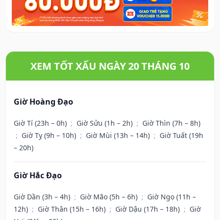
XEM TỐT XẤU NGÀY 20 THÁNG 10
Giờ Hoàng Đạo
Giờ Tí (23h – 0h)
;
Giờ Sửu (1h – 2h)
;
Giờ Thìn (7h – 8h)
;
Giờ Tỵ (9h – 10h)
;
Giờ Mùi (13h – 14h)
;
Giờ Tuất (19h
– 20h)
Giờ Hắc Đạo
Giờ Dần (3h – 4h)
;
Giờ Mão (5h – 6h)
;
Giờ Ngọ (11h –
12h)
;
Giờ Thân (15h – 16h)
;
Giờ Dậu (17h – 18h)
;
Giờ