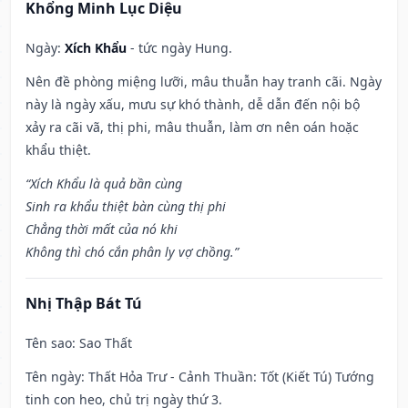
Khổng Minh Lục Diệu
Ngày:
Xích Khẩu
- tức ngày Hung.
Nên đề phòng miệng lưỡi, mâu thuẫn hay tranh cãi. Ngày
này là ngày xấu, mưu sự khó thành, dễ dẫn đến nội bộ
xảy ra cãi vã, thị phi, mâu thuẫn, làm ơn nên oán hoặc
khẩu thiệt.
“Xích Khẩu là quả bần cùng
Sinh ra khẩu thiệt bàn cùng thị phi
Chẳng thời mất của nó khi
Không thì chó cắn phân ly vợ chồng.”
Nhị Thập Bát Tú
Tên sao
: Sao Thất
Tên ngày
: Thất Hỏa Trư - Cảnh Thuần: Tốt (Kiết Tú) Tướng
tinh con heo, chủ trị ngày thứ 3.