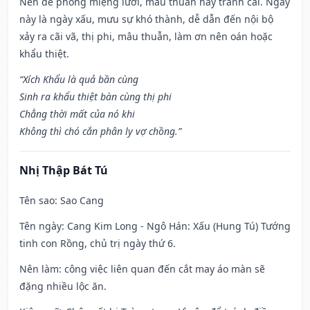
Nên đề phòng miệng lưỡi, mâu thuẫn hay tranh cãi. Ngày
này là ngày xấu, mưu sự khó thành, dễ dẫn đến nội bộ
xảy ra cãi vã, thị phi, mâu thuẫn, làm ơn nên oán hoặc
khẩu thiệt.
“Xích Khẩu là quả bần cùng
Sinh ra khẩu thiệt bàn cùng thị phi
Chẳng thời mất của nó khi
Không thì chó cắn phân ly vợ chồng.”
Nhị Thập Bát Tú
Tên sao
: Sao Cang
Tên ngày
: Cang Kim Long - Ngô Hán: Xấu (Hung Tú) Tướng
tinh con Rồng, chủ trị ngày thứ 6.
Nên làm
: công việc liên quan đến cắt may áo màn sẽ
đặng nhiều lộc ăn.