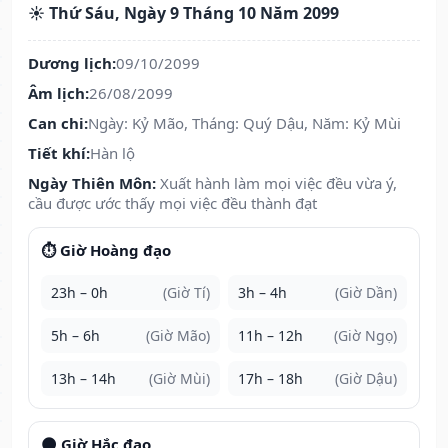
☀️ Thứ Sáu, Ngày 9 Tháng 10 Năm 2099
Dương lịch:
09/10/2099
Âm lịch:
26/08/2099
Can chi:
Ngày: Kỷ Mão, Tháng: Quý Dậu, Năm: Kỷ Mùi
Tiết khí:
Hàn lộ
Ngày Thiên Môn:
Xuất hành làm mọi việc đều vừa ý,
cầu được ước thấy mọi việc đều thành đạt
⏱️ Giờ Hoàng đạo
23h – 0h
(Giờ Tí)
3h – 4h
(Giờ Dần)
5h – 6h
(Giờ Mão)
11h – 12h
(Giờ Ngọ)
13h – 14h
(Giờ Mùi)
17h – 18h
(Giờ Dậu)
🌑 Giờ Hắc đạo