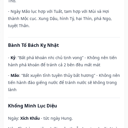
Thổ.
- Ngày Mão lục hợp với Tuất, tam hợp với Mùi và Hợi
thành Mộc cục. Xung Dậu, hình Tý, hại Thìn, phá Ngọ,
tuyệt Thân.
Bành Tổ Bách Kỵ Nhật
-
Kỷ
: “Bất phá khoán nhị chủ tịnh vong” - Không nên tiến
hành phá khoán để tránh cả 2 bên đều mất mát
-
Mão
: “Bất xuyên tỉnh tuyền thủy bất hương” - Không nên
tiến hành đào giếng nước để tránh nước sẽ không trong
lành
Khổng Minh Lục Diệu
Ngày:
Xích Khẩu
- tức ngày Hung.