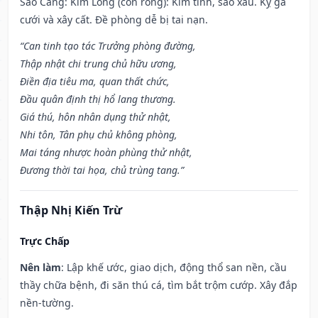
Sao Cang: Kim Long (con rồng): Kim tinh, sao xấu. Kỵ gả
cưới và xây cất. Đề phòng dễ bị tai nạn.
“Can tinh tạo tác Trưởng phòng đường,
Thập nhật chi trung chủ hữu ương,
Điền địa tiêu ma, quan thất chức,
Đầu quân định thị hổ lang thương.
Giá thú, hôn nhân dụng thử nhật,
Nhi tôn, Tân phụ chủ không phòng,
Mai táng nhược hoàn phùng thử nhật,
Đương thời tai họa, chủ trùng tang.”
Thập Nhị Kiến Trừ
Trực Chấp
Nên làm
: Lập khế ước, giao dịch, động thổ san nền, cầu
thầy chữa bệnh, đi săn thú cá, tìm bắt trộm cướp. Xây đắp
nền-tường.