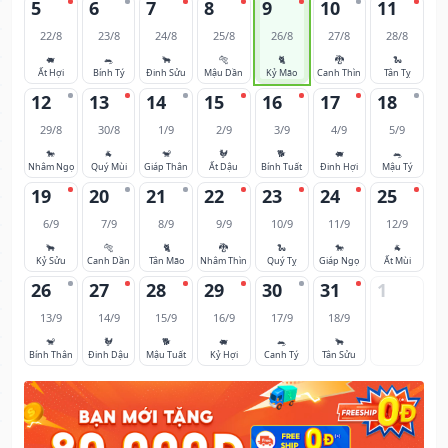
5
6
7
8
9
10
11
22/8
23/8
24/8
25/8
26/8
27/8
28/8
🐖
🐀
🐂
🐅
🐈
🐉
🐍
Ất Hợi
Bính Tý
Đinh Sửu
Mậu Dần
Kỷ Mão
Canh Thìn
Tân Tỵ
12
13
14
15
16
17
18
29/8
30/8
1/9
2/9
3/9
4/9
5/9
🐎
🐐
🐒
🐓
🐕
🐖
🐀
Nhâm Ngọ
Quý Mùi
Giáp Thân
Ất Dậu
Bính Tuất
Đinh Hợi
Mậu Tý
19
20
21
22
23
24
25
6/9
7/9
8/9
9/9
10/9
11/9
12/9
🐂
🐅
🐈
🐉
🐍
🐎
🐐
Kỷ Sửu
Canh Dần
Tân Mão
Nhâm Thìn
Quý Tỵ
Giáp Ngọ
Ất Mùi
26
27
28
29
30
31
1
13/9
14/9
15/9
16/9
17/9
18/9
🐒
🐓
🐕
🐖
🐀
🐂
Bính Thân
Đinh Dậu
Mậu Tuất
Kỷ Hợi
Canh Tý
Tân Sửu