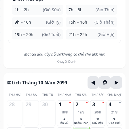
1h – 2h
(Giờ Sửu)
7h – 8h
(Giờ Thìn)
9h – 10h
(Giờ Tỵ)
15h – 16h
(Giờ Thân)
19h – 20h
(Giờ Tuất)
21h – 22h
(Giờ Hợi)
Một cái đầu đầy nỗi sợ không có chỗ cho ước mơ.
— Khuyết Danh
Lịch Tháng 10 Năm 2099
THỨ HAI
THỨ BA
THỨ TƯ
THỨ NĂM
THỨ SÁU
THỨ BẢY
CHỦ NHẬT
28
29
30
1
2
3
4
18/8
19/8
20/8
21/8
🐐
🐒
🐓
🐕
Tân Mùi
Nhâm Thân
Quý Dậu
Giáp Tuất