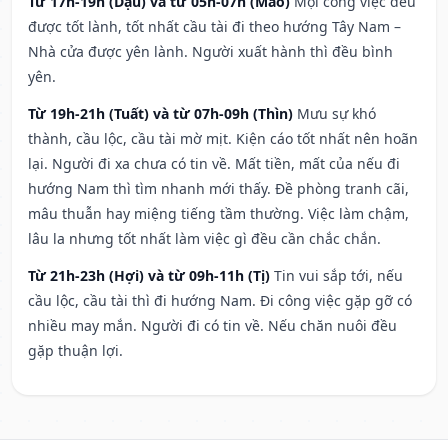
Từ 17h-19h (Dậu) và từ 05h-07h (Mão)
Mọi công việc đều
được tốt lành, tốt nhất cầu tài đi theo hướng Tây Nam –
Nhà cửa được yên lành. Người xuất hành thì đều bình
yên.
Từ 19h-21h (Tuất) và từ 07h-09h (Thìn)
Mưu sự khó
thành, cầu lộc, cầu tài mờ mịt. Kiện cáo tốt nhất nên hoãn
lại. Người đi xa chưa có tin về. Mất tiền, mất của nếu đi
hướng Nam thì tìm nhanh mới thấy. Đề phòng tranh cãi,
mâu thuẫn hay miệng tiếng tầm thường. Việc làm chậm,
lâu la nhưng tốt nhất làm việc gì đều cần chắc chắn.
Từ 21h-23h (Hợi) và từ 09h-11h (Tị)
Tin vui sắp tới, nếu
cầu lộc, cầu tài thì đi hướng Nam. Đi công việc gặp gỡ có
nhiều may mắn. Người đi có tin về. Nếu chăn nuôi đều
gặp thuận lợi.