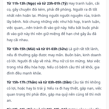
Từ 11h-13h (Ngọ) và từ 23h-01h (Tý)
Hay tranh luận, cãi
cọ, gây chuyện đói kém, phải đề phòng. Người ra đi tốt
nhất nên hoãn lại. Phòng người người nguyền rủa, tránh
lây bệnh. Nói chung những việc như hội họp, tranh luận,
việc quan,…nên tránh đi vào giờ này. Nếu bắt buộc phải
đi vào giờ này thì nên giữ miệng để hạn ché gây ẩu đả
hay cãi nhau.
Từ 13h-15h (Mùi) và từ 01-03h (Sửu)
Là giờ rất tốt lành,
nếu đi thường gặp được may mắn. Buôn bán, kinh doanh
có lời. Người đi sắp về nhà. Phụ nữ có tin mừng. Mọi việc
trong nhà đều hòa hợp. Nếu có bệnh cầu thì sẽ khỏi, gia
đình đều mạnh khỏe.
Từ 15h-17h (Thân) và từ 03h-05h (Dần)
Cầu tài thì không
có lợi, hoặc hay bị trái ý. Nếu ra đi hay thiệt, gặp nạn, việc
quan trọng thì phải đòn, gặp ma quỷ nên cúng tế thì mới
an.