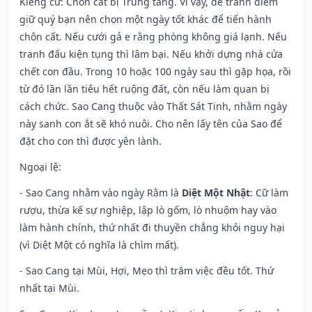
Kiêng cữ
: Chôn cất bị Trùng tang. Vì vậy, để tránh điềm
giữ quý bạn nên chọn một ngày tốt khác để tiến hành
chôn cất. Nếu cưới gả e rằng phòng không giá lạnh. Nếu
tranh đấu kiện tụng thì lâm bại. Nếu khởi dựng nhà cửa
chết con đầu. Trong 10 hoặc 100 ngày sau thì gặp họa, rồi
từ đó lần lần tiêu hết ruộng đất, còn nếu làm quan bị
cách chức. Sao Cang thuộc vào Thất Sát Tinh, nhằm ngày
này sanh con ắt sẽ khó nuôi. Cho nên lấy tên của Sao để
đặt cho con thì được yên lành.
Ngoại lệ
:
- Sao Cang nhằm vào ngày Rằm là
Diệt Một Nhật
: Cữ làm
rượu, thừa kế sự nghiệp, lập lò gốm, lò nhuộm hay vào
làm hành chính, thứ nhất đi thuyền chẳng khỏi nguy hại
(vì Diệt Một có nghĩa là chìm mất).
- Sao Cang tại Mùi, Hợi, Mẹo thì trăm việc đều tốt. Thứ
nhất tại Mùi.