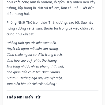
như khởi công làm lò nhuộm, lò gốm. Tuy nhiên nên xây
tường, lấp hang lỗ, dứt vú trẻ em, làm cầu tiêu, kết dứt
điều hung hại.
Phòng Nhật Thố (con thỏ): Thái dương, sao tốt. Sao này
hưng vượng về tài sản, thuận lợi trong cả việc chôn cất
cũng như xây cất.
“Phòng tinh tạo tác điền viên tiến,
Huyết tài ngưu mã biến sơn cương,
Cánh chiêu ngoại xứ điền trang trạch,
Vinh hoa cao quý, phúc thọ khang.
Mai táng nhược nhiên phùng thử nhật,
Cao quan tiến chức bái Quân vương.
Giá thú: Thường nga quy Nguyệt điện,
Tam niên bào tử chế triều đường.”
Thập Nhị Kiến Trừ