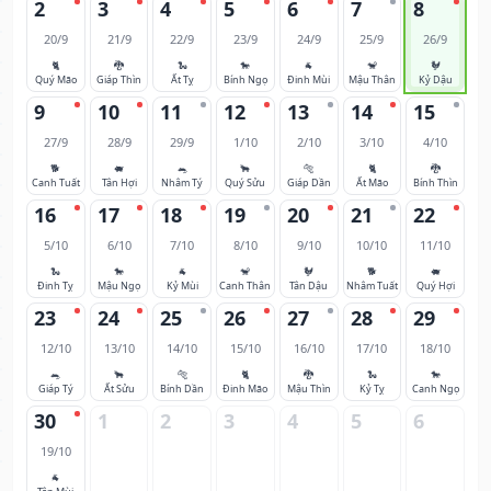
2
3
4
5
6
7
8
20/9
21/9
22/9
23/9
24/9
25/9
26/9
🐈
🐉
🐍
🐎
🐐
🐒
🐓
Quý Mão
Giáp Thìn
Ất Tỵ
Bính Ngọ
Đinh Mùi
Mậu Thân
Kỷ Dậu
9
10
11
12
13
14
15
27/9
28/9
29/9
1/10
2/10
3/10
4/10
🐕
🐖
🐀
🐂
🐅
🐈
🐉
Canh Tuất
Tân Hợi
Nhâm Tý
Quý Sửu
Giáp Dần
Ất Mão
Bính Thìn
16
17
18
19
20
21
22
5/10
6/10
7/10
8/10
9/10
10/10
11/10
🐍
🐎
🐐
🐒
🐓
🐕
🐖
Đinh Tỵ
Mậu Ngọ
Kỷ Mùi
Canh Thân
Tân Dậu
Nhâm Tuất
Quý Hợi
23
24
25
26
27
28
29
12/10
13/10
14/10
15/10
16/10
17/10
18/10
🐀
🐂
🐅
🐈
🐉
🐍
🐎
Giáp Tý
Ất Sửu
Bính Dần
Đinh Mão
Mậu Thìn
Kỷ Tỵ
Canh Ngọ
30
1
2
3
4
5
6
19/10
🐐