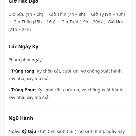
Giờ Hắc Đạo
Giờ Sửu (1h – 2h)
;
Giờ Thìn (7h – 8h)
;
Giờ Tỵ (9h – 10h)
;
Giờ Thân (15h – 16h)
;
Giờ Tuất (19h – 20h)
;
Giờ Hợi
(21h – 22h)
Các Ngày Kỵ
Phạm phải ngày:
-
Trùng tang
: Kỵ chôn cất, cưới xin, vợ chồng xuất hành,
xây nhà, xây mồ mả.
-
Trùng Phục
: Kỵ chôn cất, cưới xin, vợ chồng xuất hành,
xây nhà, xây mồ mả.
Ngũ Hành
Ngày:
Kỷ Dậu
- tức Can sinh Chi (Thổ sinh Kim), ngày này