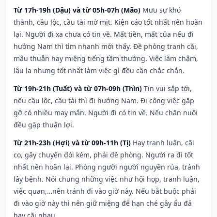
Từ 17h-19h (Dậu) và từ 05h-07h (Mão)
Mưu sự khó
thành, cầu lộc, cầu tài mờ mịt. Kiện cáo tốt nhất nên hoãn
lại. Người đi xa chưa có tin về. Mất tiền, mất của nếu đi
hướng Nam thì tìm nhanh mới thấy. Đề phòng tranh cãi,
mâu thuẫn hay miệng tiếng tầm thường. Việc làm chậm,
lâu la nhưng tốt nhất làm việc gì đều cần chắc chắn.
Từ 19h-21h (Tuất) và từ 07h-09h (Thìn)
Tin vui sắp tới,
nếu cầu lộc, cầu tài thì đi hướng Nam. Đi công việc gặp
gỡ có nhiều may mắn. Người đi có tin về. Nếu chăn nuôi
đều gặp thuận lợi.
Từ 21h-23h (Hợi) và từ 09h-11h (Tị)
Hay tranh luận, cãi
cọ, gây chuyện đói kém, phải đề phòng. Người ra đi tốt
nhất nên hoãn lại. Phòng người người nguyền rủa, tránh
lây bệnh. Nói chung những việc như hội họp, tranh luận,
việc quan,…nên tránh đi vào giờ này. Nếu bắt buộc phải
đi vào giờ này thì nên giữ miệng để hạn ché gây ẩu đả
hay cãi nhau.