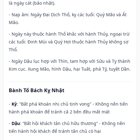
là ngày cát (bảo nhật).
- Nạp âm: Ngày Đại Dịch Thổ, kỵ các tuổi: Quý Mão và Ất
Mão.
- Ngày này thuộc hành Thổ khắc với hành Thủy, ngoại trừ
các tuổi: Đinh Mùi và Quý Hợi thuộc hành Thủy không sợ
Thổ.
- Ngày Dậu lục hợp với Thìn, tam hợp với Sửu và Tỵ thành
Kim cục. Xung Mão, hình Dậu, hại Tuất, phá Tý, tuyệt Dần.
Bành Tổ Bách Kỵ Nhật
-
Kỷ
: “Bất phá khoán nhị chủ tịnh vong” - Không nên tiến
hành phá khoán để tránh cả 2 bên đều mất mát
-
Dậu
: “Bất hội khách tân chủ hữu thương” - Không nên
tiến hành hội khách để tránh tân chủ có hại