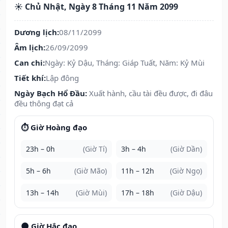
☀️ Chủ Nhật, Ngày 8 Tháng 11 Năm 2099
Dương lịch:
08/11/2099
Âm lịch:
26/09/2099
Can chi:
Ngày: Kỷ Dậu, Tháng: Giáp Tuất, Năm: Kỷ Mùi
Tiết khí:
Lập đông
Ngày Bạch Hổ Đầu:
Xuất hành, cầu tài đều được, đi đâu
đều thông đạt cả
⏱️ Giờ Hoàng đạo
23h – 0h
(Giờ Tí)
3h – 4h
(Giờ Dần)
5h – 6h
(Giờ Mão)
11h – 12h
(Giờ Ngọ)
13h – 14h
(Giờ Mùi)
17h – 18h
(Giờ Dậu)
🌑 Giờ Hắc đạo