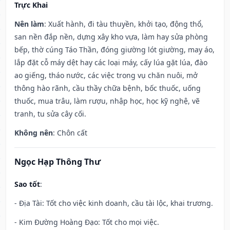
Trực Khai
Nên làm
: Xuất hành, đi tàu thuyền, khởi tạo, động thổ,
san nền đắp nền, dựng xây kho vựa, làm hay sửa phòng
bếp, thờ cúng Táo Thần, đóng giường lót giường, may áo,
lắp đặt cỗ máy dệt hay các loại máy, cấy lúa gặt lúa, đào
ao giếng, tháo nước, các việc trong vụ chăn nuôi, mở
thông hào rãnh, cầu thầy chữa bệnh, bốc thuốc, uống
thuốc, mua trâu, làm rượu, nhập học, học kỹ nghệ, vẽ
tranh, tu sửa cây cối.
Không nên
: Chôn cất
Ngọc Hạp Thông Thư
Sao tốt
:
- Địa Tài: Tốt cho việc kinh doanh, cầu tài lộc, khai trương.
- Kim Đường Hoàng Đạo: Tốt cho mọi việc.