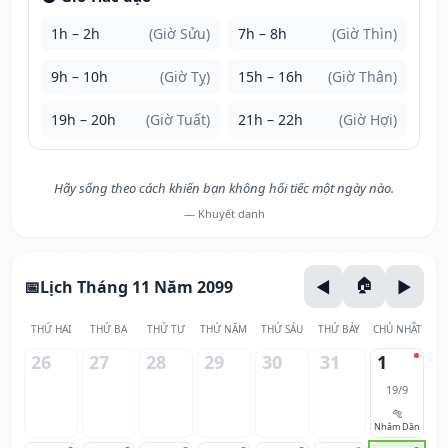
1h – 2h
(Giờ Sửu)
7h – 8h
(Giờ Thìn)
9h – 10h
(Giờ Tỵ)
15h – 16h
(Giờ Thân)
19h – 20h
(Giờ Tuất)
21h – 22h
(Giờ Hợi)
Hãy sống theo cách khiến bạn không hối tiếc một ngày nào.
— Khuyết danh
Lịch Tháng 11 Năm 2099
THỨ HAI
THỨ BA
THỨ TƯ
THỨ NĂM
THỨ SÁU
THỨ BẢY
CHỦ NHẬT
26
27
28
29
30
31
1
19/9
🐅
Nhâm Dần