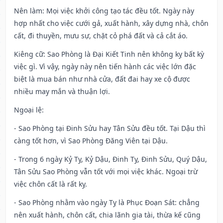
Nên làm
: Mọi việc khởi công tạo tác đều tốt. Ngày này
hợp nhất cho việc cưới gả, xuất hành, xây dựng nhà, chôn
cất, đi thuyền, mưu sự, chặt cỏ phá đất và cả cắt áo.
Kiêng cữ
: Sao Phòng là Đại Kiết Tinh nên không kỵ bất kỳ
việc gì. Vì vậy, ngày này nên tiến hành các việc lớn đặc
biệt là mua bán như nhà cửa, đất đai hay xe cộ được
nhiều may mắn và thuận lợi.
Ngoại lệ
:
- Sao Phòng tại Đinh Sửu hay Tân Sửu đều tốt. Tại Dậu thì
càng tốt hơn, vì Sao Phòng Đăng Viên tại Dậu.
- Trong 6 ngày Kỷ Tỵ, Kỷ Dậu, Đinh Tỵ, Đinh Sửu, Quý Dậu,
Tân Sửu Sao Phòng vẫn tốt với mọi việc khác. Ngoại trừ
việc chôn cất là rất kỵ.
- Sao Phòng nhằm vào ngày Tỵ là Phục Đoạn Sát: chẳng
nên xuất hành, chôn cất, chia lãnh gia tài, thừa kế cũng