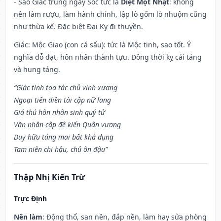
- Sao Giác trúng ngày Sóc tức là
Diệt Một Nhật
: không
nên làm rượu, làm hành chính, lập lò gốm lò nhuộm cũng
như thừa kế. Đặc biệt Đại Kỵ đi thuyền.
Giác: Mộc Giao (con cá sấu): tức là Mộc tinh, sao tốt. Ý
nghĩa đỗ đạt, hôn nhân thành tựu. Đồng thời kỵ cải táng
và hung táng.
“Giác tinh tọa tác chủ vinh xương
Ngoại tiến điền tài cập nữ lang
Giá thú hôn nhân sinh quý tử
Văn nhân cập đệ kiến Quân vương
Duy hữu táng mai bất khả dụng
Tam niên chi hậu, chủ ôn đậu”
Thập Nhị Kiến Trừ
Trực Định
Nên làm
: Động thổ, san nền, đắp nền, làm hay sửa phòng