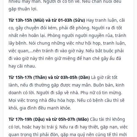
nhiều may mắn. Người đi có tin về. Nếu chăn nuôi đều
gặp thuận lợi.
Từ 13h-15h (Mùi) và từ 01-03h (Sửu)
Hay tranh luận, cãi
cọ, gây chuyện đói kém, phải đề phòng. Người ra đi tốt
nhất nên hoãn lại. Phòng người người nguyền rủa, tránh
lây bệnh. Nói chung những việc như hội họp, tranh luận,
việc quan,…nên tránh đi vào giờ này. Nếu bắt buộc phải
đi vào giờ này thì nên giữ miệng để hạn ché gây ẩu đả
hay cãi nhau.
Từ 15h-17h (Thân) và từ 03h-05h (Dần)
Là giờ rất tốt
lành, nếu đi thường gặp được may mắn. Buôn bán, kinh
doanh có lời. Người đi sắp về nhà. Phụ nữ có tin mừng.
Mọi việc trong nhà đều hòa hợp. Nếu có bệnh cầu thì sẽ
khỏi, gia đình đều mạnh khỏe.
Từ 17h-19h (Dậu) và từ 05h-07h (Mão)
Cầu tài thì không
có lợi, hoặc hay bị trái ý. Nếu ra đi hay thiệt, gặp nạn, việc
quan trọng thì phải đòn, gặp ma quỷ nên cúng tế thì mới