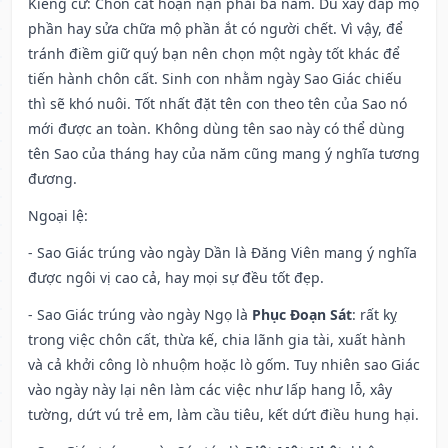
Kiêng cữ
: Chôn cất hoạn nạn phải ba năm. Dù xây đắp mộ
phần hay sửa chữa mộ phần ắt có người chết. Vì vậy, để
tránh điềm giữ quý bạn nên chọn một ngày tốt khác để
tiến hành chôn cất. Sinh con nhằm ngày Sao Giác chiếu
thì sẽ khó nuôi. Tốt nhất đặt tên con theo tên của Sao nó
mới được an toàn. Không dùng tên sao này có thể dùng
tên Sao của tháng hay của năm cũng mang ý nghĩa tương
đương.
Ngoại lệ
:
- Sao Giác trúng vào ngày Dần là Đăng Viên mang ý nghĩa
được ngôi vị cao cả, hay mọi sự đều tốt đẹp.
- Sao Giác trúng vào ngày Ngọ là
Phục Đoạn Sát
: rất kỵ
trong việc chôn cất, thừa kế, chia lãnh gia tài, xuất hành
và cả khởi công lò nhuộm hoặc lò gốm. Tuy nhiên sao Giác
vào ngày này lại nên làm các việc như lấp hang lỗ, xây
tường, dứt vú trẻ em, làm cầu tiêu, kết dứt điều hung hại.