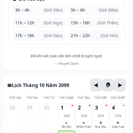
3h – 4h
(Giờ Dần)
5h – 6h
(Giờ Mão)
11h – 12h
(Giờ Ngọ)
15h – 16h
(Giờ Thân)
17h – 18h
(Giờ Dậu)
21h – 22h
(Giờ Hợi)
Đôi khi việc bạn cần làm nhất là nghỉ ngơi.
— Khuyết Danh
Lịch Tháng 10 Năm 2099
THỨ HAI
THỨ BA
THỨ TƯ
THỨ NĂM
THỨ SÁU
THỨ BẢY
CHỦ NHẬT
28
29
30
1
2
3
4
18/8
19/8
20/8
21/8
🐐
🐒
🐓
🐕
Tân Mùi
Nhâm Thân
Quý Dậu
Giáp Tuất