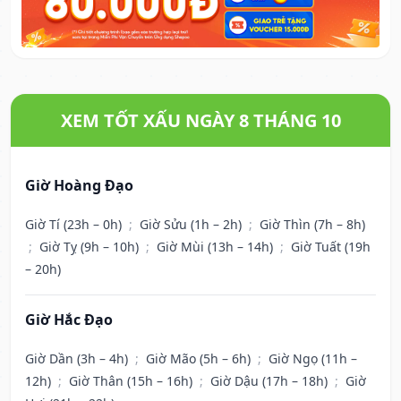
XEM TỐT XẤU NGÀY 8 THÁNG 10
Giờ Hoàng Đạo
Giờ Tí (23h – 0h)
;
Giờ Sửu (1h – 2h)
;
Giờ Thìn (7h – 8h)
;
Giờ Tỵ (9h – 10h)
;
Giờ Mùi (13h – 14h)
;
Giờ Tuất (19h
– 20h)
Giờ Hắc Đạo
Giờ Dần (3h – 4h)
;
Giờ Mão (5h – 6h)
;
Giờ Ngọ (11h –
12h)
;
Giờ Thân (15h – 16h)
;
Giờ Dậu (17h – 18h)
;
Giờ