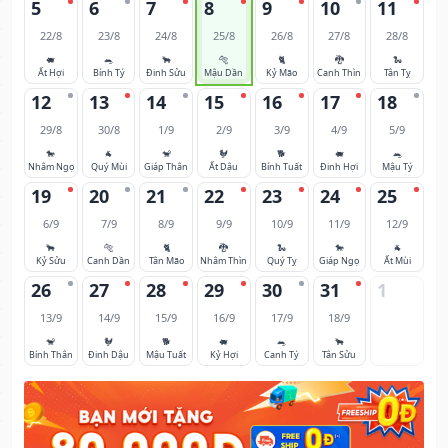
5
6
7
8
9
10
11
22/8
23/8
24/8
25/8
26/8
27/8
28/8
🐖
🐀
🐂
🐅
🐈
🐉
🐍
Ất Hợi
Bính Tý
Đinh Sửu
Mậu Dần
Kỷ Mão
Canh Thìn
Tân Tỵ
12
13
14
15
16
17
18
29/8
30/8
1/9
2/9
3/9
4/9
5/9
🐎
🐐
🐒
🐓
🐕
🐖
🐀
Nhâm Ngọ
Quý Mùi
Giáp Thân
Ất Dậu
Bính Tuất
Đinh Hợi
Mậu Tý
19
20
21
22
23
24
25
6/9
7/9
8/9
9/9
10/9
11/9
12/9
🐂
🐅
🐈
🐉
🐍
🐎
🐐
Kỷ Sửu
Canh Dần
Tân Mão
Nhâm Thìn
Quý Tỵ
Giáp Ngọ
Ất Mùi
26
27
28
29
30
31
1
13/9
14/9
15/9
16/9
17/9
18/9
🐒
🐓
🐕
🐖
🐀
🐂
Bính Thân
Đinh Dậu
Mậu Tuất
Kỷ Hợi
Canh Tý
Tân Sửu