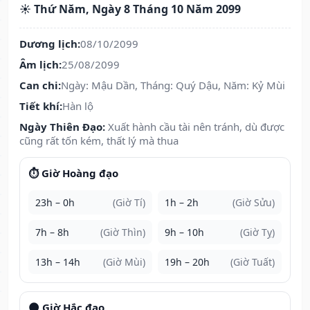
☀️ Thứ Năm, Ngày 8 Tháng 10 Năm 2099
Dương lịch:
08/10/2099
Âm lịch:
25/08/2099
Can chi:
Ngày: Mậu Dần, Tháng: Quý Dậu, Năm: Kỷ Mùi
Tiết khí:
Hàn lộ
Ngày Thiên Đạo:
Xuất hành cầu tài nên tránh, dù được
cũng rất tốn kém, thất lý mà thua
⏱️ Giờ Hoàng đạo
23h – 0h
(Giờ Tí)
1h – 2h
(Giờ Sửu)
7h – 8h
(Giờ Thìn)
9h – 10h
(Giờ Tỵ)
13h – 14h
(Giờ Mùi)
19h – 20h
(Giờ Tuất)
🌑 Giờ Hắc đạo