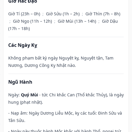
Giờ Hắc Đạo
Giờ Tí (23h – 0h)
;
Giờ Sửu (1h – 2h)
;
Giờ Thìn (7h – 8h)
;
Giờ Ngọ (11h – 12h)
;
Giờ Mùi (13h – 14h)
;
Giờ Dậu
(17h – 18h)
Các Ngày Kỵ
Không phạm bất kỳ ngày Nguyệt kỵ, Nguyệt tận, Tam
Nương, Dương Công Kỵ Nhật nào.
Ngũ Hành
Ngày:
Quý Mùi
- tức Chi khắc Can (Thổ khắc Thủy), là ngày
hung (phạt nhật).
- Nạp âm: Ngày Dương Liễu Mộc, kỵ các tuổi: Đinh Sửu và
Tân Sửu.
- Ngày này thuộc hành Mộc khắc với hành Thổ, ngoại trừ