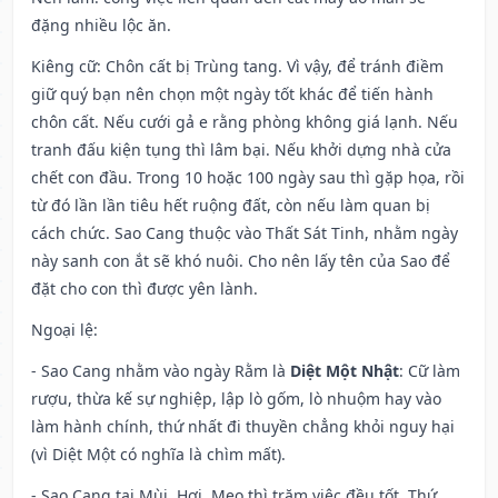
đặng nhiều lộc ăn.
Kiêng cữ
: Chôn cất bị Trùng tang. Vì vậy, để tránh điềm
giữ quý bạn nên chọn một ngày tốt khác để tiến hành
chôn cất. Nếu cưới gả e rằng phòng không giá lạnh. Nếu
tranh đấu kiện tụng thì lâm bại. Nếu khởi dựng nhà cửa
chết con đầu. Trong 10 hoặc 100 ngày sau thì gặp họa, rồi
từ đó lần lần tiêu hết ruộng đất, còn nếu làm quan bị
cách chức. Sao Cang thuộc vào Thất Sát Tinh, nhằm ngày
này sanh con ắt sẽ khó nuôi. Cho nên lấy tên của Sao để
đặt cho con thì được yên lành.
Ngoại lệ
:
- Sao Cang nhằm vào ngày Rằm là
Diệt Một Nhật
: Cữ làm
rượu, thừa kế sự nghiệp, lập lò gốm, lò nhuộm hay vào
làm hành chính, thứ nhất đi thuyền chẳng khỏi nguy hại
(vì Diệt Một có nghĩa là chìm mất).
- Sao Cang tại Mùi, Hợi, Mẹo thì trăm việc đều tốt. Thứ