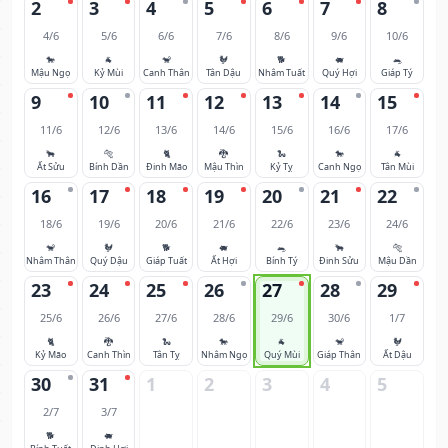
2
3
4
5
6
7
8
4/6
5/6
6/6
7/6
8/6
9/6
10/6
🐎
🐐
🐒
🐓
🐕
🐖
🐀
Mậu Ngọ
Kỷ Mùi
Canh Thân
Tân Dậu
Nhâm Tuất
Quý Hợi
Giáp Tý
9
10
11
12
13
14
15
11/6
12/6
13/6
14/6
15/6
16/6
17/6
🐂
🐅
🐈
🐉
🐍
🐎
🐐
Ất Sửu
Bính Dần
Đinh Mão
Mậu Thìn
Kỷ Tỵ
Canh Ngọ
Tân Mùi
16
17
18
19
20
21
22
18/6
19/6
20/6
21/6
22/6
23/6
24/6
🐒
🐓
🐕
🐖
🐀
🐂
🐅
Nhâm Thân
Quý Dậu
Giáp Tuất
Ất Hợi
Bính Tý
Đinh Sửu
Mậu Dần
23
24
25
26
27
28
29
25/6
26/6
27/6
28/6
29/6
30/6
1/7
🐈
🐉
🐍
🐎
🐐
🐒
🐓
Kỷ Mão
Canh Thìn
Tân Tỵ
Nhâm Ngọ
Quý Mùi
Giáp Thân
Ất Dậu
30
31
1
2
3
4
5
2/7
3/7
🐕
🐖