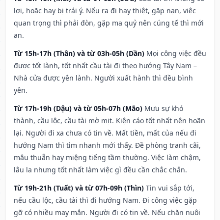
lợi, hoặc hay bị trái ý. Nếu ra đi hay thiệt, gặp nạn, việc
quan trọng thì phải đòn, gặp ma quỷ nên cúng tế thì mới
an.
Từ 15h-17h (Thân) và từ 03h-05h (Dần)
Mọi công việc đều
được tốt lành, tốt nhất cầu tài đi theo hướng Tây Nam –
Nhà cửa được yên lành. Người xuất hành thì đều bình
yên.
Từ 17h-19h (Dậu) và từ 05h-07h (Mão)
Mưu sự khó
thành, cầu lộc, cầu tài mờ mịt. Kiện cáo tốt nhất nên hoãn
lại. Người đi xa chưa có tin về. Mất tiền, mất của nếu đi
hướng Nam thì tìm nhanh mới thấy. Đề phòng tranh cãi,
mâu thuẫn hay miệng tiếng tầm thường. Việc làm chậm,
lâu la nhưng tốt nhất làm việc gì đều cần chắc chắn.
Từ 19h-21h (Tuất) và từ 07h-09h (Thìn)
Tin vui sắp tới,
nếu cầu lộc, cầu tài thì đi hướng Nam. Đi công việc gặp
gỡ có nhiều may mắn. Người đi có tin về. Nếu chăn nuôi