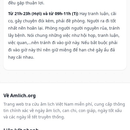
đều gặp thuận lợi.
Từ 21h-23h (Hợi) và từ 09h-11h (Tị)
Hay tranh luận, cãi
cọ, gây chuyện đói kém, phải đề phòng. Người ra đi tốt
nhất nên hoãn lại. Phòng người người nguyền rủa, tránh
lây bệnh. Nói chung những việc như hội họp, tranh luận,
việc quan,…nên tránh đi vào giờ này. Nếu bắt buộc phải
đi vào giờ này thì nên giữ miệng để hạn ché gây ẩu đả
hay cãi nhau.
Về Amlich.org
Trang web tra cứu âm lịch Việt Nam miễn phí, cung cấp thông
tin chính xác về ngày âm lịch, can chi, con giáp, ngày tốt xấu
và các ngày lễ tết truyền thống.