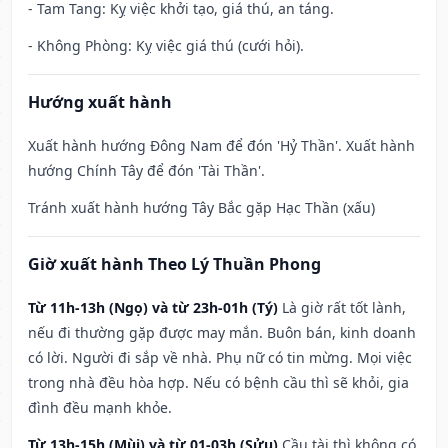
- Tam Tang: Kỵ việc khởi tạo, giá thú, an táng.
- Không Phòng: Kỵ việc giá thú (cưới hỏi).
Hướng xuất hành
Xuất hành hướng Đông Nam để đón 'Hỷ Thần'. Xuất hành
hướng Chính Tây để đón 'Tài Thần'.
Tránh xuất hành hướng Tây Bắc gặp Hạc Thần (xấu)
Giờ xuất hành Theo Lý Thuần Phong
Từ 11h-13h (Ngọ) và từ 23h-01h (Tý)
Là giờ rất tốt lành,
nếu đi thường gặp được may mắn. Buôn bán, kinh doanh
có lời. Người đi sắp về nhà. Phụ nữ có tin mừng. Mọi việc
trong nhà đều hòa hợp. Nếu có bệnh cầu thì sẽ khỏi, gia
đình đều mạnh khỏe.
Từ 13h-15h (Mùi) và từ 01-03h (Sửu)
Cầu tài thì không có