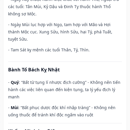
các tuổi: Tân Mùi, Kỷ Dậu và Đinh Tỵ thuộc hành Thổ
không sợ Mộc.
- Ngày Mùi lục hợp với Ngọ, tam hợp với Mão và Hợi
thành Mộc cục. Xung Sửu, hình Sửu, hại Tý, phá Tuất,
tuyệt Sửu.
- Tam Sát kỵ mệnh các tuổi Thân, Tý, Thìn.
Bành Tổ Bách Kỵ Nhật
-
Quý
: “Bất từ tụng lí nhược địch cường” - Không nên tiến
hành các việc liên quan đến kiện tụng, ta lý yếu địch lý
mạnh
-
Mùi
: “Bất phục dược độc khí nhập tràng” - Không nên
uống thuốc để tránh khí độc ngấm vào ruột