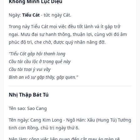
Khổng Minh Lục Diệu
Ngày:
Tiểu Cát
- tức ngày Cát.
Trong này Tiểu Cát mọi việc đều tốt lành và ít gặp trở
ngại. Mưu đại sự hanh thông, thuận lợi, cùng với đó âm
phúc độ trì, che chở, được quý nhân nâng đỡ.
“Tiểu Cát gặp hội thanh long
Cầu tài cầu lộc ở trong quẻ này
Cầu tài toại ý vui vầy
Bình an vô sự gặp thầy, gặp quen.”
Nhị Thập Bát Tú
Tên sao
: Sao Cang
Tên ngày
: Cang Kim Long - Ngô Hán: Xấu (Hung Tú) Tướng
tinh con Rồng, chủ trị ngày thứ 6.
Nên làm
: công việc liên quan đến cắt may áo màn sẽ