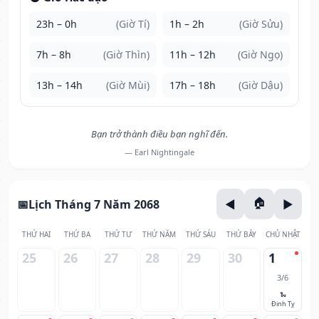
23h – 0h
(Giờ Tí)
1h – 2h
(Giờ Sửu)
7h – 8h
(Giờ Thìn)
11h – 12h
(Giờ Ngọ)
13h – 14h
(Giờ Mùi)
17h – 18h
(Giờ Dậu)
Bạn trở thành điều bạn nghĩ đến.
— Earl Nightingale
Lịch Tháng 7 Năm 2068
THỨ HAI
THỨ BA
THỨ TƯ
THỨ NĂM
THỨ SÁU
THỨ BẢY
CHỦ NHẬT
25
26
27
28
29
30
1
3/6
🐍
Đinh Tỵ