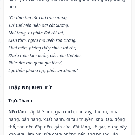
tiến.
“Cơ tinh tạo tác chủ cao cường,
Tuế tuế niên niên đại cát xương,
Mai táng, tu phần đại cát lợi,
Điền tàm, ngưu mã biến sơn cương.
Khai môn, phóng thủy chiêu tài cốc,
Khiếp mãn kim ngân, cốc mãn thương.
Phúc ấm cao quan gia lộc vị,
Lục thân phong lộc, phúc an khang.”
Thập Nhị Kiến Trừ
Trực Thành
Nên làm
: Lập khế ước, giao dịch, cho vay, thu nợ, mua
hàng, bán hàng, xuất hành, đi tàu thuyền, khởi tạo, động
thổ, san nền đắp nền, gắn cửa, đặt táng, kê gác, dựng xây
kho vựa, làm hay sửa chữa phòng bếp, thờ phụng Táo