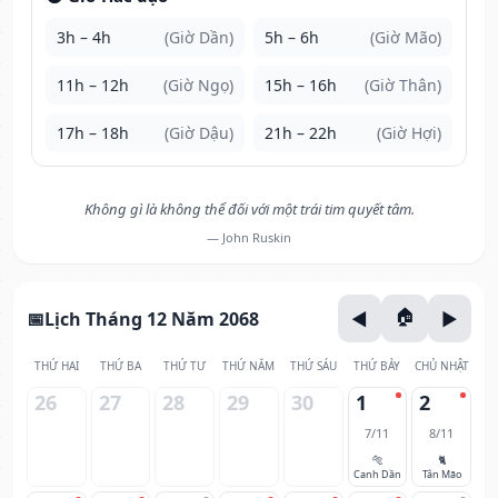
3h – 4h
(Giờ Dần)
5h – 6h
(Giờ Mão)
11h – 12h
(Giờ Ngọ)
15h – 16h
(Giờ Thân)
17h – 18h
(Giờ Dậu)
21h – 22h
(Giờ Hợi)
Không gì là không thể đối với một trái tim quyết tâm.
— John Ruskin
Lịch Tháng 12 Năm 2068
THỨ HAI
THỨ BA
THỨ TƯ
THỨ NĂM
THỨ SÁU
THỨ BẢY
CHỦ NHẬT
26
27
28
29
30
1
2
7/11
8/11
🐅
🐈
Canh Dần
Tân Mão