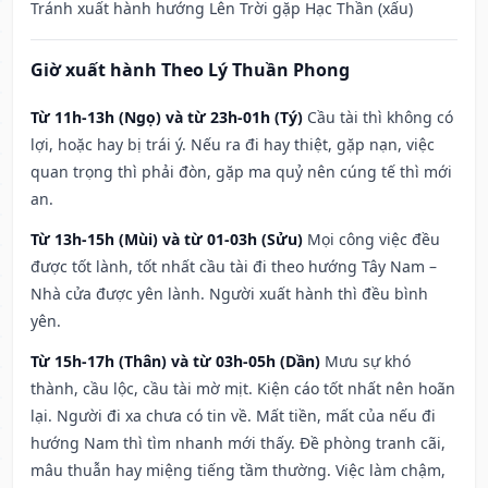
Tránh xuất hành hướng Lên Trời gặp Hạc Thần (xấu)
Giờ xuất hành Theo Lý Thuần Phong
Từ 11h-13h (Ngọ) và từ 23h-01h (Tý)
Cầu tài thì không có
lợi, hoặc hay bị trái ý. Nếu ra đi hay thiệt, gặp nạn, việc
quan trọng thì phải đòn, gặp ma quỷ nên cúng tế thì mới
an.
Từ 13h-15h (Mùi) và từ 01-03h (Sửu)
Mọi công việc đều
được tốt lành, tốt nhất cầu tài đi theo hướng Tây Nam –
Nhà cửa được yên lành. Người xuất hành thì đều bình
yên.
Từ 15h-17h (Thân) và từ 03h-05h (Dần)
Mưu sự khó
thành, cầu lộc, cầu tài mờ mịt. Kiện cáo tốt nhất nên hoãn
lại. Người đi xa chưa có tin về. Mất tiền, mất của nếu đi
hướng Nam thì tìm nhanh mới thấy. Đề phòng tranh cãi,
mâu thuẫn hay miệng tiếng tầm thường. Việc làm chậm,