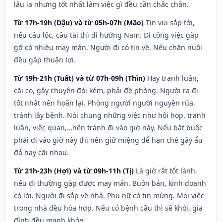
lâu la nhưng tốt nhất làm việc gì đều cần chắc chắn.
Từ 17h-19h (Dậu) và từ 05h-07h (Mão)
Tin vui sắp tới,
nếu cầu lộc, cầu tài thì đi hướng Nam. Đi công việc gặp
gỡ có nhiều may mắn. Người đi có tin về. Nếu chăn nuôi
đều gặp thuận lợi.
Từ 19h-21h (Tuất) và từ 07h-09h (Thìn)
Hay tranh luận,
cãi cọ, gây chuyện đói kém, phải đề phòng. Người ra đi
tốt nhất nên hoãn lại. Phòng người người nguyền rủa,
tránh lây bệnh. Nói chung những việc như hội họp, tranh
luận, việc quan,…nên tránh đi vào giờ này. Nếu bắt buộc
phải đi vào giờ này thì nên giữ miệng để hạn ché gây ẩu
đả hay cãi nhau.
Từ 21h-23h (Hợi) và từ 09h-11h (Tị)
Là giờ rất tốt lành,
nếu đi thường gặp được may mắn. Buôn bán, kinh doanh
có lời. Người đi sắp về nhà. Phụ nữ có tin mừng. Mọi việc
trong nhà đều hòa hợp. Nếu có bệnh cầu thì sẽ khỏi, gia
đình đều mạnh khỏe.