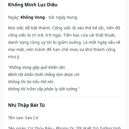
Khổng Minh Lục Diệu
Ngày:
Không Vong
- tức ngày Hung.
Mọi việc dễ bất thành. Công việc đi vào thế bế tắc, tiến độ
công việc bị trì trệ, trở ngại. Tiền bạc của cải thất thoát,
danh vọng cũng uy tín bị giảm xuống. Là một ngày xấu về
mọi mặt, nên tránh để hạn chế mưu sự khó thành công
như ý.
“Không Vong gặp quẻ khẩn cần
Bệnh tật khẩn thiết chẳng làm được chi
Không thì ôn tiểu thê nhi
Không thì trộm cắp phân ly bất tường.”
Nhị Thập Bát Tú
Tên sao
: Sao Cơ
Tên ngày
: Cơ Thủy Báo - Phùng Dị: Tốt (Kiết Tú) Tướng tinh