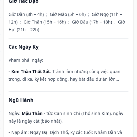
Giờ Hắc Đạo
Giờ Dần (3h – 4h)
;
Giờ Mão (5h – 6h)
;
Giờ Ngọ (11h –
12h)
;
Giờ Thân (15h – 16h)
;
Giờ Dậu (17h – 18h)
;
Giờ
Hợi (21h – 22h)
Các Ngày Kỵ
Phạm phải ngày:
-
Kim Thần Thất Sát
: Tránh làm những công việc quan
trọng, đi xa, ký kết hợp đồng, hay bắt đầu dự án lớn...
Ngũ Hành
Ngày:
Mậu Thân
- tức Can sinh Chi (Thổ sinh Kim), ngày
này là ngày cát (bảo nhật).
- Nạp âm: Ngày Đại Dịch Thổ, kỵ các tuổi: Nhâm Dần và