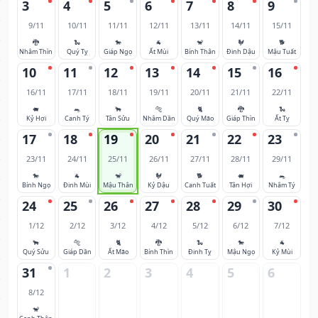
3
4
5
6
7
8
9
9/11
10/11
11/11
12/11
13/11
14/11
15/11
🐉
🐍
🐎
🐐
🐒
🐓
🐕
Nhâm Thìn
Quý Tỵ
Giáp Ngọ
Ất Mùi
Bính Thân
Đinh Dậu
Mậu Tuất
10
11
12
13
14
15
16
16/11
17/11
18/11
19/11
20/11
21/11
22/11
🐖
🐀
🐂
🐅
🐈
🐉
🐍
Kỷ Hợi
Canh Tý
Tân Sửu
Nhâm Dần
Quý Mão
Giáp Thìn
Ất Tỵ
17
18
19
20
21
22
23
23/11
24/11
25/11
26/11
27/11
28/11
29/11
🐎
🐐
🐒
🐓
🐕
🐖
🐀
Bính Ngọ
Đinh Mùi
Mậu Thân
Kỷ Dậu
Canh Tuất
Tân Hợi
Nhâm Tý
24
25
26
27
28
29
30
1/12
2/12
3/12
4/12
5/12
6/12
7/12
🐂
🐅
🐈
🐉
🐍
🐎
🐐
Quý Sửu
Giáp Dần
Ất Mão
Bính Thìn
Đinh Tỵ
Mậu Ngọ
Kỷ Mùi
31
1
2
3
4
5
6
8/12
🐒