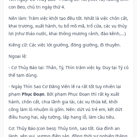
con Beo, chủ trị ngày thứ 4.
Nên làm
: Trăm việc khởi tạo đều tốt. Nhất là việc chôn cất,
khai trương, xuất hành, tu bổ mồ mã, trổ cửa, các vụ thủy
lợi (như tháo nước, khai thông mương rảnh, đào kênh,...)
Kiêng cữ
: Các việc lót giường, đóng giường, đi thuyền.
Ngoại lệ
:
- Cơ Thủy Báo tại: Thân, Tý, Thìn trăm việc kỵ. Duy tại Tý có
thể tạm dùng.
- Ngày Thìn Sao Cơ Đăng Viên lẽ ra rất tốt tuy nhiên lại
phạm
Phục Đoạn
. Bởi phạm Phục Đoạn thì rất kỵ xuất
hành, chôn cất, chia lãnh gia tài, các vụ thừa kế, khởi
công làm lò nhuộm lò gốm. Nên: dứt vú trẻ em, kết dứt
điều hung hại, xây tường, lấp hang lỗ, làm cầu tiêu.
Cơ: Thủy Báo (con beo): Thủy tinh, sao tốt. Gia đình an
lành, yên vui, vượng điền sản, đồng thời sự nghiệp thăng