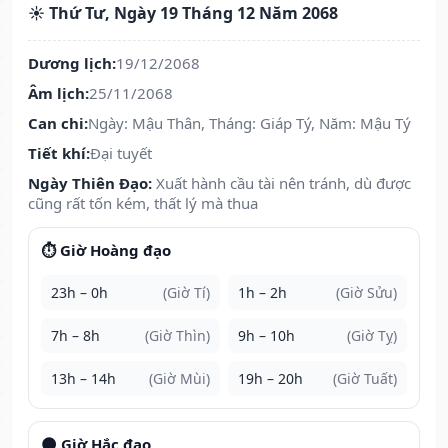
☀️ Thứ Tư, Ngày 19 Tháng 12 Năm 2068
Dương lịch:
19/12/2068
Âm lịch:
25/11/2068
Can chi:
Ngày: Mậu Thân, Tháng: Giáp Tý, Năm: Mậu Tý
Tiết khí:
Đại tuyết
Ngày Thiên Đạo:
Xuất hành cầu tài nên tránh, dù được
cũng rất tốn kém, thất lý mà thua
⏱️ Giờ Hoàng đạo
23h – 0h
(Giờ Tí)
1h – 2h
(Giờ Sửu)
7h – 8h
(Giờ Thìn)
9h – 10h
(Giờ Tỵ)
13h – 14h
(Giờ Mùi)
19h – 20h
(Giờ Tuất)
🌑 Giờ Hắc đạo