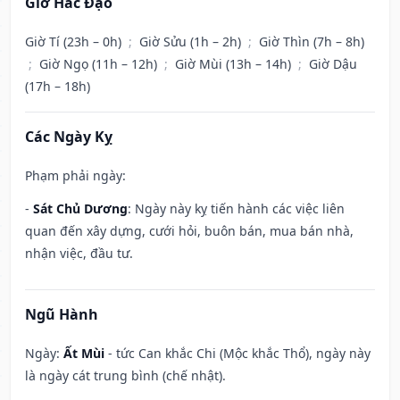
Giờ Hắc Đạo
Giờ Tí (23h – 0h)
;
Giờ Sửu (1h – 2h)
;
Giờ Thìn (7h – 8h)
;
Giờ Ngọ (11h – 12h)
;
Giờ Mùi (13h – 14h)
;
Giờ Dậu
(17h – 18h)
Các Ngày Kỵ
Phạm phải ngày:
-
Sát Chủ Dương
: Ngày này kỵ tiến hành các việc liên
quan đến xây dựng, cưới hỏi, buôn bán, mua bán nhà,
nhận việc, đầu tư.
Ngũ Hành
Ngày:
Ất Mùi
- tức Can khắc Chi (Mộc khắc Thổ), ngày này
là ngày cát trung bình (chế nhật).