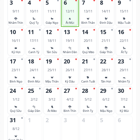
3
4
5
6
7
8
9
9/11
10/11
11/11
12/11
13/11
14/11
15/11
🐉
🐍
🐎
🐐
🐒
🐓
🐕
Nhâm Thìn
Quý Tỵ
Giáp Ngọ
Ất Mùi
Bính Thân
Đinh Dậu
Mậu Tuất
10
11
12
13
14
15
16
16/11
17/11
18/11
19/11
20/11
21/11
22/11
🐖
🐀
🐂
🐅
🐈
🐉
🐍
Kỷ Hợi
Canh Tý
Tân Sửu
Nhâm Dần
Quý Mão
Giáp Thìn
Ất Tỵ
17
18
19
20
21
22
23
23/11
24/11
25/11
26/11
27/11
28/11
29/11
🐎
🐐
🐒
🐓
🐕
🐖
🐀
Bính Ngọ
Đinh Mùi
Mậu Thân
Kỷ Dậu
Canh Tuất
Tân Hợi
Nhâm Tý
24
25
26
27
28
29
30
1/12
2/12
3/12
4/12
5/12
6/12
7/12
🐂
🐅
🐈
🐉
🐍
🐎
🐐
Quý Sửu
Giáp Dần
Ất Mão
Bính Thìn
Đinh Tỵ
Mậu Ngọ
Kỷ Mùi
31
1
2
3
4
5
6
8/12
🐒