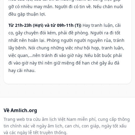
gỡ có nhiều may mắn. Người đi có tin về. Nếu chăn nuôi
đều gặp thuận lợi.
Từ 21h-23h (Hợi) và từ 09h-11h (Tị)
Hay tranh luận, cãi
cọ, gây chuyện đói kém, phải đề phòng. Người ra đi tốt
nhất nên hoãn lại. Phòng người người nguyền rủa, tránh
lây bệnh. Nói chung những việc như hội họp, tranh luận,
việc quan,…nên tránh đi vào giờ này. Nếu bắt buộc phải
đi vào giờ này thì nên giữ miệng để hạn ché gây ẩu đả
hay cãi nhau.
Về Amlich.org
Trang web tra cứu âm lịch Việt Nam miễn phí, cung cấp thông
tin chính xác về ngày âm lịch, can chi, con giáp, ngày tốt xấu
và các ngày lễ tết truyền thống.