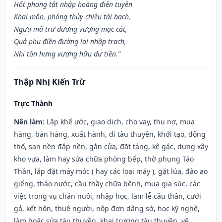
Hốt phong tật nhập hoàng điên tuyền
Khai môn, phóng thủy chiêu tài bạch,
Ngưu mã trư dương vượng mạc cát,
Quả phụ điền đường lai nhập trạch,
Nhi tôn hưng vượng hữu dư tiền.”
Thập Nhị Kiến Trừ
Trực Thành
Nên làm
: Lập khế ước, giao dịch, cho vay, thu nợ, mua
hàng, bán hàng, xuất hành, đi tàu thuyền, khởi tạo, động
thổ, san nền đắp nền, gắn cửa, đặt táng, kê gác, dựng xây
kho vựa, làm hay sửa chữa phòng bếp, thờ phụng Táo
Thần, lắp đặt máy móc ( hay các loại máy ), gặt lúa, đào ao
giếng, tháo nước, cầu thầy chữa bệnh, mua gia súc, các
việc trong vụ chăn nuôi, nhập học, làm lễ cầu thân, cưới
gả, kết hôn, thuê người, nộp đơn dâng sớ, học kỹ nghệ,
làm hoặc sửa tàu thuyền, khai trương tàu thuyền, vẽ