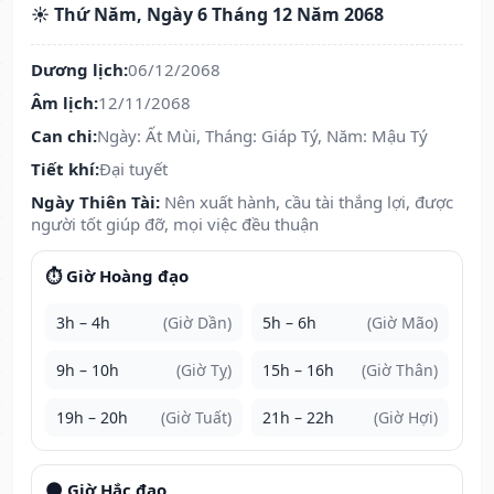
☀️ Thứ Năm, Ngày 6 Tháng 12 Năm 2068
Dương lịch:
06/12/2068
Âm lịch:
12/11/2068
Can chi:
Ngày: Ất Mùi, Tháng: Giáp Tý, Năm: Mậu Tý
Tiết khí:
Đại tuyết
Ngày Thiên Tài:
Nên xuất hành, cầu tài thắng lợi, được
người tốt giúp đỡ, mọi việc đều thuận
⏱️ Giờ Hoàng đạo
3h – 4h
(Giờ Dần)
5h – 6h
(Giờ Mão)
9h – 10h
(Giờ Tỵ)
15h – 16h
(Giờ Thân)
19h – 20h
(Giờ Tuất)
21h – 22h
(Giờ Hợi)
🌑 Giờ Hắc đạo