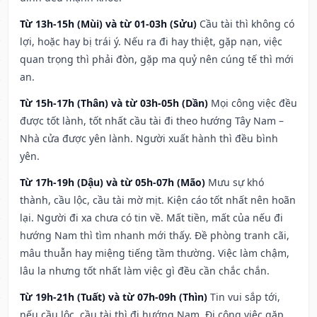
Từ 13h-15h (Mùi) và từ 01-03h (Sửu)
Cầu tài thì không có
lợi, hoặc hay bị trái ý. Nếu ra đi hay thiệt, gặp nạn, việc
quan trọng thì phải đòn, gặp ma quỷ nên cúng tế thì mới
an.
Từ 15h-17h (Thân) và từ 03h-05h (Dần)
Mọi công việc đều
được tốt lành, tốt nhất cầu tài đi theo hướng Tây Nam –
Nhà cửa được yên lành. Người xuất hành thì đều bình
yên.
Từ 17h-19h (Dậu) và từ 05h-07h (Mão)
Mưu sự khó
thành, cầu lộc, cầu tài mờ mịt. Kiện cáo tốt nhất nên hoãn
lại. Người đi xa chưa có tin về. Mất tiền, mất của nếu đi
hướng Nam thì tìm nhanh mới thấy. Đề phòng tranh cãi,
mâu thuẫn hay miệng tiếng tầm thường. Việc làm chậm,
lâu la nhưng tốt nhất làm việc gì đều cần chắc chắn.
Từ 19h-21h (Tuất) và từ 07h-09h (Thìn)
Tin vui sắp tới,
nếu cầu lộc, cầu tài thì đi hướng Nam. Đi công việc gặp