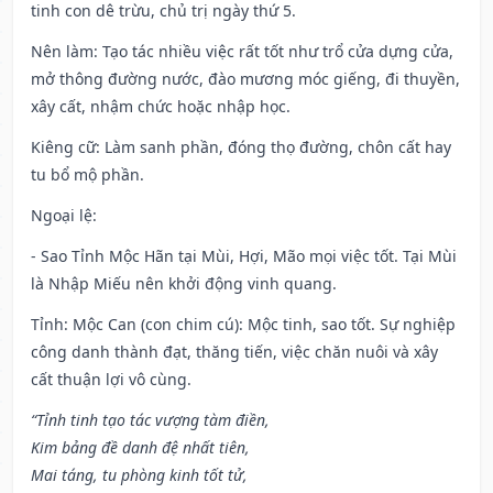
tinh con dê trừu, chủ trị ngày thứ 5.
Nên làm
: Tạo tác nhiều việc rất tốt như trổ cửa dựng cửa,
mở thông đường nước, đào mương móc giếng, đi thuyền,
xây cất, nhậm chức hoặc nhập học.
Kiêng cữ
: Làm sanh phần, đóng thọ đường, chôn cất hay
tu bổ mộ phần.
Ngoại lệ
:
- Sao Tỉnh Mộc Hãn tại Mùi, Hợi, Mão mọi việc tốt. Tại Mùi
là Nhập Miếu nên khởi động vinh quang.
Tỉnh: Mộc Can (con chim cú): Mộc tinh, sao tốt. Sự nghiệp
công danh thành đạt, thăng tiến, việc chăn nuôi và xây
cất thuận lợi vô cùng.
“Tỉnh tinh tạo tác vượng tàm điền,
Kim bảng đề danh đệ nhất tiên,
Mai táng, tu phòng kinh tốt tử,