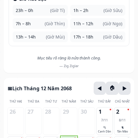
23h – 0h
(Giờ Tí)
1h – 2h
(Giờ Sửu)
7h – 8h
(Giờ Thìn)
11h – 12h
(Giờ Ngọ)
13h – 14h
(Giờ Mùi)
17h – 18h
(Giờ Dậu)
Mục tiêu rõ ràng là nửa thành công.
— Zig Ziglar
Lịch Tháng 12 Năm 2068
THỨ HAI
THỨ BA
THỨ TƯ
THỨ NĂM
THỨ SÁU
THỨ BẢY
CHỦ NHẬT
26
27
28
29
30
1
2
7/11
8/11
🐅
🐈
Canh Dần
Tân Mão