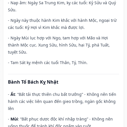
- Nạp âm: Ngày Sa Trung Kim, kỵ các tuổi: Kỷ Sửu và Quý
Sửu.
- Ngày này thuộc hành Kim khắc với hành Mộc, ngoại trừ
các tuổi: Kỷ Hợi vì Kim khắc mà được lợi.
- Ngày Mùi lục hợp với Ngọ, tam hợp với Mão và Hợi
thành Mộc cục. Xung Sửu, hình Sửu, hại Tý, phá Tuất,
tuyệt Sửu.
- Tam Sát kỵ mệnh các tuổi Thân, Tý, Thìn.
Bành Tổ Bách Kỵ Nhật
-
Ất
: “Bất tải thực thiên chu bất trưởng” - Không nên tiến
hành các việc liên quan đến gieo trồng, ngàn gốc không
lên
-
Mùi
: “Bất phục dược độc khí nhập tràng” - Không nên
uống thuốc để tránh khí độc ngấm vào ruột