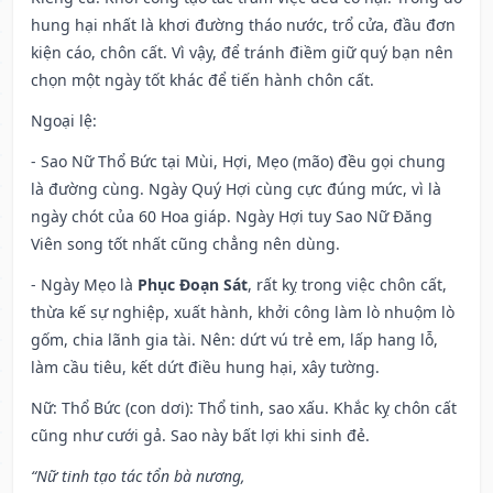
hung hại nhất là khơi đường tháo nước, trổ cửa, đầu đơn
kiện cáo, chôn cất. Vì vậy, để tránh điềm giữ quý bạn nên
chọn một ngày tốt khác để tiến hành chôn cất.
Ngoại lệ
:
- Sao Nữ Thổ Bức tại Mùi, Hợi, Mẹo (mão) đều gọi chung
là đường cùng. Ngày Quý Hợi cùng cực đúng mức, vì là
ngày chót của 60 Hoa giáp. Ngày Hợi tuy Sao Nữ Đăng
Viên song tốt nhất cũng chẳng nên dùng.
- Ngày Mẹo là
Phục Đoạn Sát
, rất kỵ trong việc chôn cất,
thừa kế sự nghiệp, xuất hành, khởi công làm lò nhuộm lò
gốm, chia lãnh gia tài. Nên: dứt vú trẻ em, lấp hang lỗ,
làm cầu tiêu, kết dứt điều hung hại, xây tường.
Nữ: Thổ Bức (con dơi): Thổ tinh, sao xấu. Khắc kỵ chôn cất
cũng như cưới gả. Sao này bất lợi khi sinh đẻ.
“Nữ tinh tạo tác tổn bà nương,