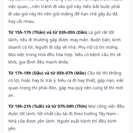
việc quan,…nên tránh đi vào giờ này. Nếu bắt buộc phải
đi vào giờ này thì nên giữ miệng để hạn ché gây ẩu đả
hay cãi nhau.
Từ 15h-17h (Thân) và từ 03h-05h (Dần)
Là giờ rất tốt
lành, nếu đi thường gặp được may mắn. Buôn bán, kinh
doanh có lời. Người đi sắp về nhà. Phụ nữ có tin mừng.
Mọi việc trong nhà đều hòa hợp. Nếu có bệnh cầu thì sẽ
khỏi, gia đình đều mạnh khỏe.
Từ 17h-19h (Dậu) và từ 05h-07h (Mão)
Cầu tài thì không
có lợi, hoặc hay bị trái ý. Nếu ra đi hay thiệt, gặp nạn, việc
quan trọng thì phải đòn, gặp ma quỷ nên cúng tế thì mới
an.
Từ 19h-21h (Tuất) và từ 07h-09h (Thìn)
Mọi công việc đều
được tốt lành, tốt nhất cầu tài đi theo hướng Tây Nam –
Nhà cửa được yên lành. Người xuất hành thì đều bình
yên.