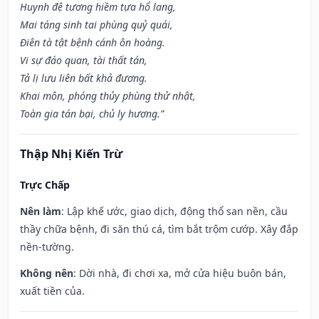
Huynh đệ tương hiềm tựa hổ lang,
Mai táng sinh tai phùng quỷ quái,
Điên tà tật bệnh cánh ôn hoàng.
Vi sự đáo quan, tài thất tán,
Tả lị lưu liên bất khả đương.
Khai môn, phóng thủy phùng thử nhật,
Toàn gia tán bại, chủ ly hương.”
Thập Nhị Kiến Trừ
Trực Chấp
Nên làm
: Lập khế ước, giao dịch, động thổ san nền, cầu
thầy chữa bệnh, đi săn thú cá, tìm bắt trộm cướp. Xây đắp
nền-tường.
Không nên
: Dời nhà, đi chơi xa, mở cửa hiệu buôn bán,
xuất tiền của.