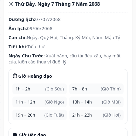
☀️ Thứ Bảy, Ngày 7 Tháng 7 Năm 2068
Dương lịch:
07/07/2068
Âm lịch:
09/06/2068
Can chi:
Ngày: Quý Hợi, Tháng: Kỷ Mùi, Năm: Mậu Tý
Tiết khí:
Tiểu thử
Ngày Chu Tước:
Xuất hành, cầu tài đều xấu, hay mất
của, kiện cáo thua vì đuối lý
⏱️ Giờ Hoàng đạo
1h – 2h
(Giờ Sửu)
7h – 8h
(Giờ Thìn)
11h – 12h
(Giờ Ngọ)
13h – 14h
(Giờ Mùi)
19h – 20h
(Giờ Tuất)
21h – 22h
(Giờ Hợi)
🌑 Giờ Hắc đạo