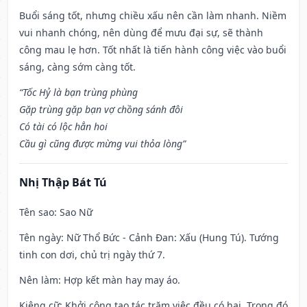
Buổi sáng tốt, nhưng chiều xấu nên cần làm nhanh. Niềm
vui nhanh chóng, nên dùng để mưu đại sự, sẽ thành
công mau lẹ hơn. Tốt nhất là tiến hành công việc vào buổi
sáng, càng sớm càng tốt.
“Tốc Hỷ là bạn trùng phùng
Gặp trùng gặp bạn vợ chồng sánh đôi
Có tài có lộc hẳn hoi
Cầu gì cũng được mừng vui thỏa lòng”
Nhị Thập Bát Tú
Tên sao
: Sao Nữ
Tên ngày
: Nữ Thổ Bức - Cảnh Đan: Xấu (Hung Tú). Tướng
tinh con dơi, chủ trị ngày thứ 7.
Nên làm
: Hợp kết màn hay may áo.
Kiêng cữ
: Khởi công tạo tác trăm việc đều có hại. Trong đó