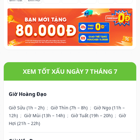
Bính Tuất
Đinh Hợi
XEM TỐT XẤU NGÀY 7 THÁNG 7
Giờ Hoàng Đạo
Giờ Sửu (1h – 2h)
;
Giờ Thìn (7h – 8h)
;
Giờ Ngọ (11h –
12h)
;
Giờ Mùi (13h – 14h)
;
Giờ Tuất (19h – 20h)
;
Giờ
Hợi (21h – 22h)