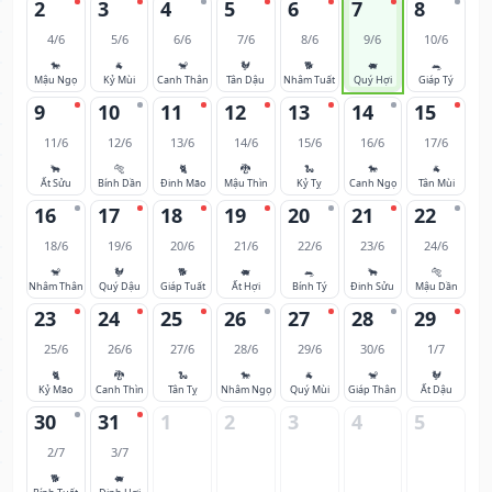
2
3
4
5
6
7
8
4/6
5/6
6/6
7/6
8/6
9/6
10/6
🐎
🐐
🐒
🐓
🐕
🐖
🐀
Mậu Ngọ
Kỷ Mùi
Canh Thân
Tân Dậu
Nhâm Tuất
Quý Hợi
Giáp Tý
9
10
11
12
13
14
15
11/6
12/6
13/6
14/6
15/6
16/6
17/6
🐂
🐅
🐈
🐉
🐍
🐎
🐐
Ất Sửu
Bính Dần
Đinh Mão
Mậu Thìn
Kỷ Tỵ
Canh Ngọ
Tân Mùi
16
17
18
19
20
21
22
18/6
19/6
20/6
21/6
22/6
23/6
24/6
🐒
🐓
🐕
🐖
🐀
🐂
🐅
Nhâm Thân
Quý Dậu
Giáp Tuất
Ất Hợi
Bính Tý
Đinh Sửu
Mậu Dần
23
24
25
26
27
28
29
25/6
26/6
27/6
28/6
29/6
30/6
1/7
🐈
🐉
🐍
🐎
🐐
🐒
🐓
Kỷ Mão
Canh Thìn
Tân Tỵ
Nhâm Ngọ
Quý Mùi
Giáp Thân
Ất Dậu
30
31
1
2
3
4
5
2/7
3/7
🐕
🐖