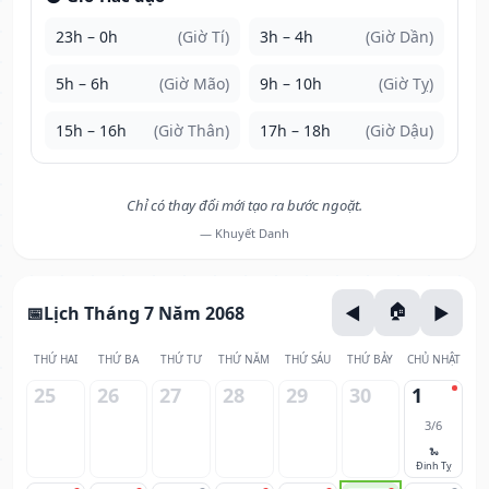
23h – 0h
(Giờ Tí)
3h – 4h
(Giờ Dần)
5h – 6h
(Giờ Mão)
9h – 10h
(Giờ Tỵ)
15h – 16h
(Giờ Thân)
17h – 18h
(Giờ Dậu)
Chỉ có thay đổi mới tạo ra bước ngoặt.
— Khuyết Danh
Lịch Tháng 7 Năm 2068
THỨ HAI
THỨ BA
THỨ TƯ
THỨ NĂM
THỨ SÁU
THỨ BẢY
CHỦ NHẬT
25
26
27
28
29
30
1
3/6
🐍
Đinh Tỵ