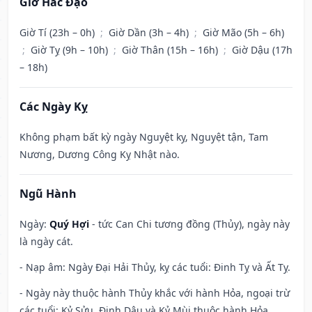
Giờ Hắc Đạo
Giờ Tí (23h – 0h)
;
Giờ Dần (3h – 4h)
;
Giờ Mão (5h – 6h)
;
Giờ Tỵ (9h – 10h)
;
Giờ Thân (15h – 16h)
;
Giờ Dậu (17h
– 18h)
Các Ngày Kỵ
Không phạm bất kỳ ngày Nguyệt kỵ, Nguyệt tận, Tam
Nương, Dương Công Kỵ Nhật nào.
Ngũ Hành
Ngày:
Quý Hợi
- tức Can Chi tương đồng (Thủy), ngày này
là ngày cát.
- Nạp âm: Ngày Đại Hải Thủy, kỵ các tuổi: Đinh Tỵ và Ất Tỵ.
- Ngày này thuộc hành Thủy khắc với hành Hỏa, ngoại trừ
các tuổi: Kỷ Sửu, Đinh Dậu và Kỷ Mùi thuộc hành Hỏa