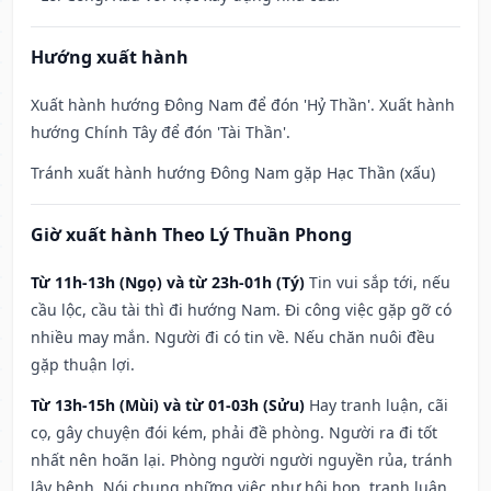
Hướng xuất hành
Xuất hành hướng Đông Nam để đón 'Hỷ Thần'. Xuất hành
hướng Chính Tây để đón 'Tài Thần'.
Tránh xuất hành hướng Đông Nam gặp Hạc Thần (xấu)
Giờ xuất hành Theo Lý Thuần Phong
Từ 11h-13h (Ngọ) và từ 23h-01h (Tý)
Tin vui sắp tới, nếu
cầu lộc, cầu tài thì đi hướng Nam. Đi công việc gặp gỡ có
nhiều may mắn. Người đi có tin về. Nếu chăn nuôi đều
gặp thuận lợi.
Từ 13h-15h (Mùi) và từ 01-03h (Sửu)
Hay tranh luận, cãi
cọ, gây chuyện đói kém, phải đề phòng. Người ra đi tốt
nhất nên hoãn lại. Phòng người người nguyền rủa, tránh
lây bệnh. Nói chung những việc như hội họp, tranh luận,