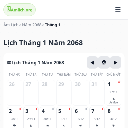
🗓️
Amlich.org
Âm Lịch
>
Năm 2068
>
Tháng 1
Lịch Tháng 1 Năm 2068
Lịch Tháng 1 Năm 2068
THỨ HAI
THỨ BA
THỨ TƯ
THỨ NĂM
THỨ SÁU
THỨ BẢY
CHỦ NHẬT
26
27
28
29
30
31
1
27/11
🐈
Ất Mão
2
3
4
5
6
7
8
28/11
29/11
30/11
1/12
2/12
3/12
4/12
🐉
🐍
🐎
🐐
🐒
🐓
🐕