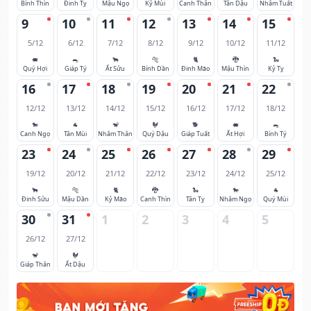
Bính Thìn
Đinh Tỵ
Mậu Ngọ
Kỷ Mùi
Canh Thân
Tân Dậu
Nhâm Tuất
9
10
11
12
13
14
15
5/12
6/12
7/12
8/12
9/12
10/12
11/12
🐖
🐀
🐂
🐅
🐈
🐉
🐍
Quý Hợi
Giáp Tý
Ất Sửu
Bính Dần
Đinh Mão
Mậu Thìn
Kỷ Tỵ
16
17
18
19
20
21
22
12/12
13/12
14/12
15/12
16/12
17/12
18/12
🐎
🐐
🐒
🐓
🐕
🐖
🐀
Canh Ngọ
Tân Mùi
Nhâm Thân
Quý Dậu
Giáp Tuất
Ất Hợi
Bính Tý
23
24
25
26
27
28
29
19/12
20/12
21/12
22/12
23/12
24/12
25/12
🐂
🐅
🐈
🐉
🐍
🐎
🐐
Đinh Sửu
Mậu Dần
Kỷ Mão
Canh Thìn
Tân Tỵ
Nhâm Ngọ
Quý Mùi
30
31
1
2
3
4
5
26/12
27/12
🐒
🐓
Giáp Thân
Ất Dậu