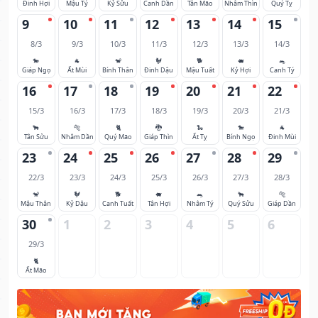
Đinh Hợi
Mậu Tý
Kỷ Sửu
Canh Dần
Tân Mão
Nhâm Thìn
Quý Tỵ
9
10
11
12
13
14
15
8/3
9/3
10/3
11/3
12/3
13/3
14/3
🐎
🐐
🐒
🐓
🐕
🐖
🐀
Giáp Ngọ
Ất Mùi
Bính Thân
Đinh Dậu
Mậu Tuất
Kỷ Hợi
Canh Tý
16
17
18
19
20
21
22
15/3
16/3
17/3
18/3
19/3
20/3
21/3
🐂
🐅
🐈
🐉
🐍
🐎
🐐
Tân Sửu
Nhâm Dần
Quý Mão
Giáp Thìn
Ất Tỵ
Bính Ngọ
Đinh Mùi
23
24
25
26
27
28
29
22/3
23/3
24/3
25/3
26/3
27/3
28/3
🐒
🐓
🐕
🐖
🐀
🐂
🐅
Mậu Thân
Kỷ Dậu
Canh Tuất
Tân Hợi
Nhâm Tý
Quý Sửu
Giáp Dần
30
1
2
3
4
5
6
29/3
🐈
Ất Mão