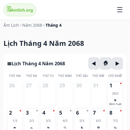
🗓️
Amlich.org
Âm Lịch
>
Năm 2068
>
Tháng 4
Lịch Tháng 4 Năm 2068
Lịch Tháng 4 Năm 2068
THỨ HAI
THỨ BA
THỨ TƯ
THỨ NĂM
THỨ SÁU
THỨ BẢY
CHỦ NHẬT
26
27
28
29
30
31
1
29/2
🐕
Bính Tuất
2
3
4
5
6
7
8
1/3
2/3
3/3
4/3
5/3
6/3
7/3
🐖
🐀
🐂
🐅
🐈
🐉
🐍